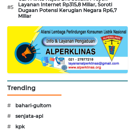
Layanan Internet Rp315,8 Miliar, Soroti
#5
SIBARAGAS
Dugaan Potensi Kerugian Negara Rp6,7
NEWS
Miliar
METRO
SIANTAR
NEWS
METRO
MEDAN
NEWS
Trending
METRO
JAKARTA
NEWS
#
bahari-gultom
#
senjata-api
KRT
NEWS
#
kpk