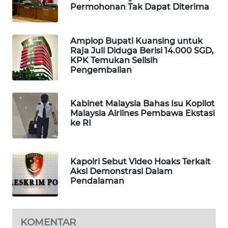
Permohonan Tak Dapat Diterima
MAWAKA
ID
Amplop Bupati Kuansing untuk
Raja Juli Diduga Berisi 14.000 SGD,
MARTABAT
KPK Temukan Selisih
NET
Pengembalian
PLN
WATCH
Kabinet Malaysia Bahas Isu Kopilot
Malaysia Airlines Pembawa Ekstasi
ke RI
MKLI
LPKKI
Kapolri Sebut Video Hoaks Terkait
Aksi Demonstrasi Dalam
Pendalaman
LKKI
KOPEKLIN
KOMENTAR