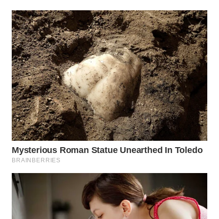
WN
SUMEDANG
WN
CIANJUR
WN
KEPULAUAN
SERIBU
WN
TANGERANG
WN
BINJAI
WN
CIREBON