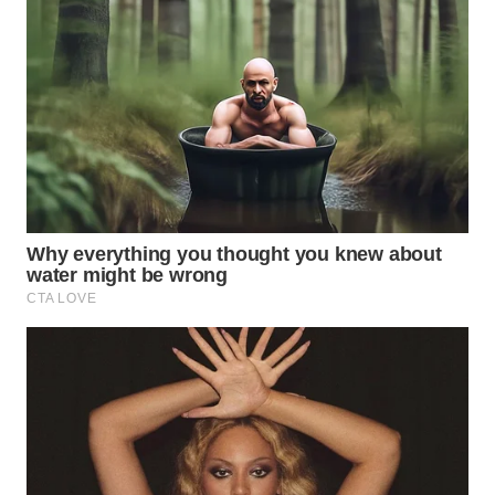
Wahana
Media
Group
WAHANA
NEWS
WAHANA
TANI
WAHANA
ADVOKAT
WAHANA
INFRASTRUKTUR
WAHANA
KONSUMEN