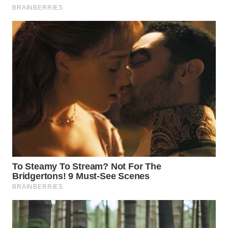
WN
NATUNA
WN
BINTAN
WN
MANDALIKA
WN
LIKUPANG
WN
LABUANBAJO
WN
BORNEO