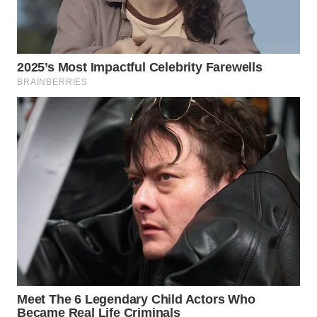
WN
PRIANGAN
TIMUR
WN
SEMARANG
WN
SOLO
WN
BOROBUDUR
WN
MADURA
WN
SURABAYA