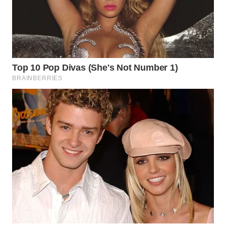
WAHANA
LISTRIK
WAHANA
TRAVEL
WAHANA
TV
WAHANANEWS
ID
WAHANANEWS
CO ID
WAHANANEWS
NET