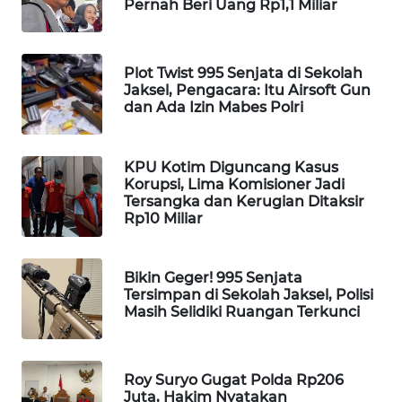
Pernah Beri Uang Rp1,1 Miliar
WAHANA
DESA
WISATA
Plot Twist 995 Senjata di Sekolah
Jaksel, Pengacara: Itu Airsoft Gun
LAPAK
dan Ada Izin Mabes Polri
WAHANA
KPU Kotim Diguncang Kasus
Wahana
Korupsi, Lima Komisioner Jadi
Network
Tersangka dan Kerugian Ditaksir
Rp10 Miliar
KONSUMEN
LISTRIK
Bikin Geger! 995 Senjata
Tersimpan di Sekolah Jaksel, Polisi
MASYARAKAT
Masih Selidiki Ruangan Terkunci
KELISTRIKAN
WALINKI
Roy Suryo Gugat Polda Rp206
ID
Juta, Hakim Nyatakan