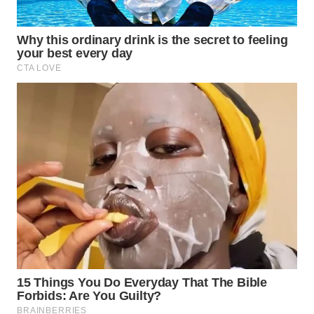
WN
BOGOR
WN
DEPOK
WN
TAPANULI
UTARA
WN
SAMOSIR
WN
PADANG
LAWAS