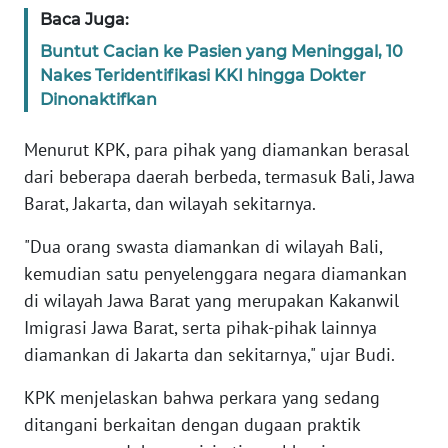
WN
Baca Juga:
BANTEN
Buntut Cacian ke Pasien yang Meninggal, 10
Nakes Teridentifikasi KKI hingga Dokter
WN
Dinonaktifkan
NTT
Menurut KPK, para pihak yang diamankan berasal
WN
dari beberapa daerah berbeda, termasuk Bali, Jawa
KEPRI
Barat, Jakarta, dan wilayah sekitarnya.
WN
"Dua orang swasta diamankan di wilayah Bali,
PAPUA
kemudian satu penyelenggara negara diamankan
di wilayah Jawa Barat yang merupakan Kakanwil
WN
Imigrasi Jawa Barat, serta pihak-pihak lainnya
PAPUA
diamankan di Jakarta dan sekitarnya," ujar Budi.
BARAT
KPK menjelaskan bahwa perkara yang sedang
WN
ditangani berkaitan dengan dugaan praktik
RIAU