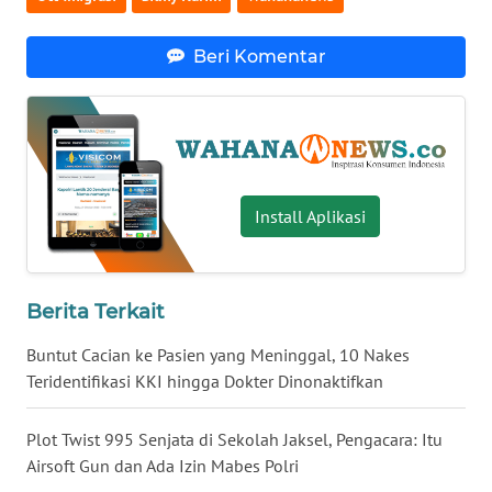
WN
BABEL
Beri Komentar
WN
SUMBAR
WN
Install Aplikasi
SUMSEL
WN
BENGKULU
Berita Terkait
Buntut Cacian ke Pasien yang Meninggal, 10 Nakes
WN
LAMPUNG
Teridentifikasi KKI hingga Dokter Dinonaktifkan
WN
Plot Twist 995 Senjata di Sekolah Jaksel, Pengacara: Itu
JATENG
Airsoft Gun dan Ada Izin Mabes Polri