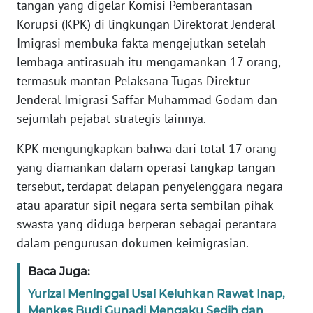
tangan yang digelar Komisi Pemberantasan
Informasi
Korupsi (KPK) di lingkungan Direktorat Jenderal
INDEKS
Imigrasi membuka fakta mengejutkan setelah
BERITA
lembaga antirasuah itu mengamankan 17 orang,
termasuk mantan Pelaksana Tugas Direktur
KONTAK
Jenderal Imigrasi Saffar Muhammad Godam dan
KAMI
sejumlah pejabat strategis lainnya.
INFO
KPK mengungkapkan bahwa dari total 17 orang
IKLAN
yang diamankan dalam operasi tangkap tangan
tersebut, terdapat delapan penyelenggara negara
TENTANG
atau aparatur sipil negara serta sembilan pihak
KAMI
swasta yang diduga berperan sebagai perantara
dalam pengurusan dokumen keimigrasian.
PEDOMAN
MEDIA
Baca Juga:
SIBER
Yurizal Meninggal Usai Keluhkan Rawat Inap,
REDAKSI
Menkes Budi Gunadi Mengaku Sedih dan