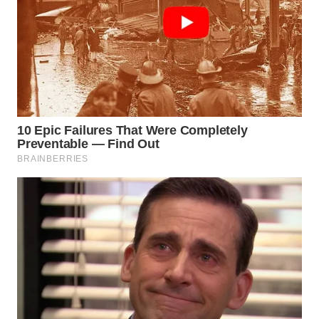
WN
TAPANULI
SELATAN
WN
TANJUNG
LESUNG
WN
KARO
WN
SIMALUNGUN
WN
LABUHANBATU
WN