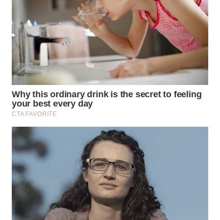
WN
INDRAMAYU
WN
KUNINGAN
WN
MAJALENGKA
WN
SUBANG
WN
SUKABUMI
WN
PURWAKARTA