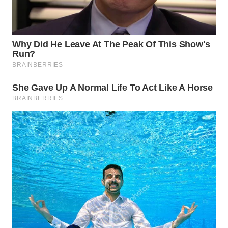
TAPANULI
TENGAH
WN DELI
SERDANG
WN
TEBING
TINGGI
WN
PAKPAK
WN
KARAWANG
WN
BEKASI