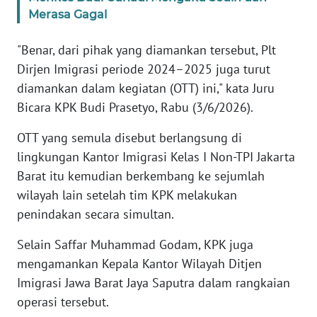
Merasa Gagal
KARIR
"Benar, dari pihak yang diamankan tersebut, Plt
Dirjen Imigrasi periode 2024–2025 juga turut
DISCLAIMER
diamankan dalam kegiatan (OTT) ini," kata Juru
Bicara KPK Budi Prasetyo, Rabu (3/6/2026).
Wahana
News
Regional
OTT yang semula disebut berlangsung di
lingkungan Kantor Imigrasi Kelas I Non-TPI Jakarta
WN
Barat itu kemudian berkembang ke sejumlah
SUMUT
wilayah lain setelah tim KPK melakukan
penindakan secara simultan.
WN
JAKARTA
Selain Saffar Muhammad Godam, KPK juga
mengamankan Kepala Kantor Wilayah Ditjen
WN
Imigrasi Jawa Barat Jaya Saputra dalam rangkaian
JABAR
operasi tersebut.