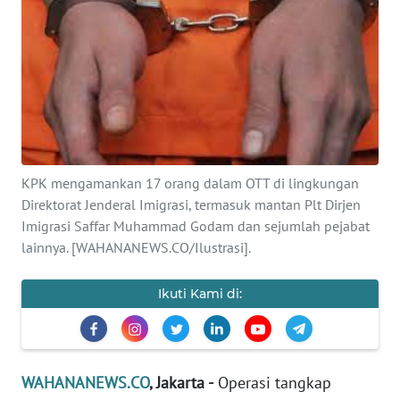
SAINS-TEKNO
KESEHATAN
INTERNASIONAL
SERBA-SERBI
KPK mengamankan 17 orang dalam OTT di lingkungan
Direktorat Jenderal Imigrasi, termasuk mantan Plt Dirjen
PENDIDIKAN
Imigrasi Saffar Muhammad Godam dan sejumlah pejabat
lainnya. [WAHANANEWS.CO/Ilustrasi].
OLAHRAGA
Ikuti Kami di:
OPINI
EDITORIAL
WAHANANEWS.CO
, Jakarta -
Operasi tangkap