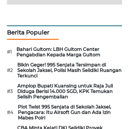
PORTAL
KONSUMEN
FORWAMKI
Berita Populer
ALPERKLINAS
Bahari Gultom: LBH Gultom Center
#1
Pengabdian Kepada Marga Gultom
FORJASIDA
Bikin Geger! 995 Senjata Tersimpan di
#2
Sekolah Jaksel, Polisi Masih Selidiki Ruangan
TAMBANG
Terkunci
NEWS
Amplop Bupati Kuansing untuk Raja Juli
#3
Diduga Berisi 14.000 SGD, KPK Temukan
SITUNGIR
Selisih Pengembalian
NEWS
Plot Twist 995 Senjata di Sekolah Jaksel,
#4
Pengacara: Itu Airsoft Gun dan Ada Izin
SIDIKALANG
Mabes Polri
NEWS
CBA Minta Kejati DKI Selidiki Proyek