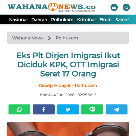
Nasional
Daerah
Polhukam
Kriminal
Ekuin
Sains-Te
WAHANA
Tutup
TV
Wahana News
Polhukam
NASIONAL
Eks Plt Dirjen Imigrasi Ikut
Diciduk KPK, OTT Imigrasi
DAERAH
Seret 17 Orang
Cecep Hidayat - Polhukam
POLHUKAM
Kamis, 4 Juni 2026 - 02:25 WIB
KRIMINAL
EKUIN