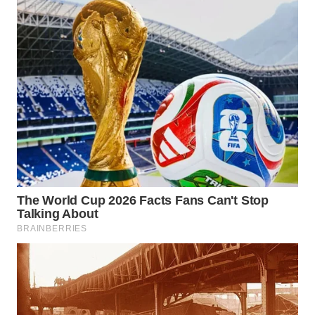
WN
MALUKU
WN
MALUT
WN
DAIRI
WN
DANAU
TOBA
WN
NIAS
WN
LANGKAT