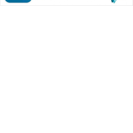
WAHANA MEDIA GROUP
|
|
|
WAHANA NEWS co
WAHANA TANI
WAHANA ADVOKAT
|
|
WAHANA INFRASTRUKTUR
WAHANA KONSUMEN
|
|
|
WAHANA LISTRIK
WAHANA TRAVEL
WAHANA TV
|
|
|
WAHANANEWS id
WAHANANEWS CO ID
WAHANANEWS NET
|
|
|
WAHANA SPORT ID
Wahana UMKM
Wahana Seleb
|
|
|
Wahana Persona
Wahana Otomotif
Wahana Health
|
Wahana Desa Wisata
Lapak Wahana