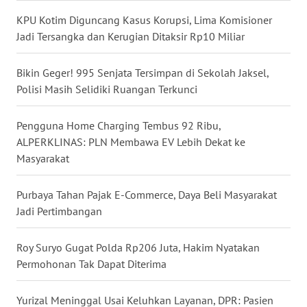
WN
KPU Kotim Diguncang Kasus Korupsi, Lima Komisioner
NUSANTARA
Jadi Tersangka dan Kerugian Ditaksir Rp10 Miliar
WN
Bikin Geger! 995 Senjata Tersimpan di Sekolah Jaksel,
JOGJA
Polisi Masih Selidiki Ruangan Terkunci
WN
Pengguna Home Charging Tembus 92 Ribu,
JATIM
ALPERKLINAS: PLN Membawa EV Lebih Dekat ke
Masyarakat
WN
BALI
Purbaya Tahan Pajak E-Commerce, Daya Beli Masyarakat
Jadi Pertimbangan
WN
KALBAR
Roy Suryo Gugat Polda Rp206 Juta, Hakim Nyatakan
Permohonan Tak Dapat Diterima
WN
KALTENG
Yurizal Meninggal Usai Keluhkan Layanan, DPR: Pasien