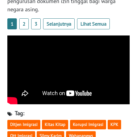
pengurusan dokumen izin tinggal bagi warga
negara asing.
WN
SERAMBI
1
2
3
Selanjutnya
Lihat Semua
WN
JAMBI
WN
SULTRA
WN
NTB
WN
SULTENG
Tag:
WN
Ditjen Imigrasi
Kitas Kitap
Korupsi Imigrasi
KPK
SULBAR
Ott Imigrasi
Silmy Karim
Wahananews