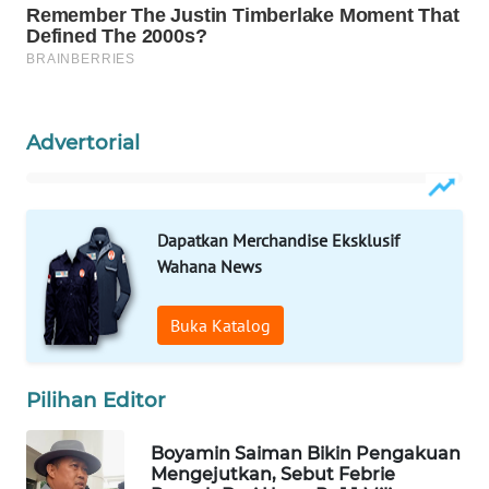
WAHANA
SPORT
WAHANA
UMKM
Advertorial
WAHANA
SELEB
Dapatkan Merchandise Eksklusif
Wahana News
WAHANA
PERSONA
Buka Katalog
WAHANA
OTOMOTIF
Pilihan Editor
WAHANA
Boyamin Saiman Bikin Pengakuan
HEALTH
Mengejutkan, Sebut Febrie