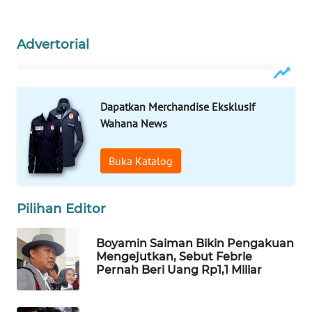
WAHANA
SPORT
Advertorial
WAHANA
UMKM
Dapatkan Merchandise Eksklusif
WAHANA
Wahana News
SELEB
Buka Katalog
WAHANA
PERSONA
Pilihan Editor
WAHANA
OTOMOTIF
Boyamin Saiman Bikin Pengakuan
Mengejutkan, Sebut Febrie
Pernah Beri Uang Rp1,1 Miliar
WAHANA
HEALTH