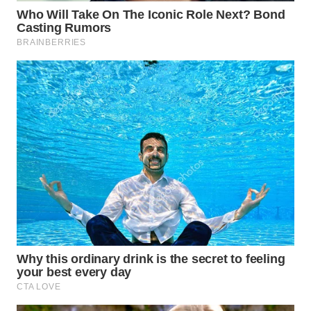
WN
INDRAMAYU
WN
KUNINGAN
WN
MAJALENGKA
WN
SUBANG
WN
SUKABUMI
WN
PURWAKARTA