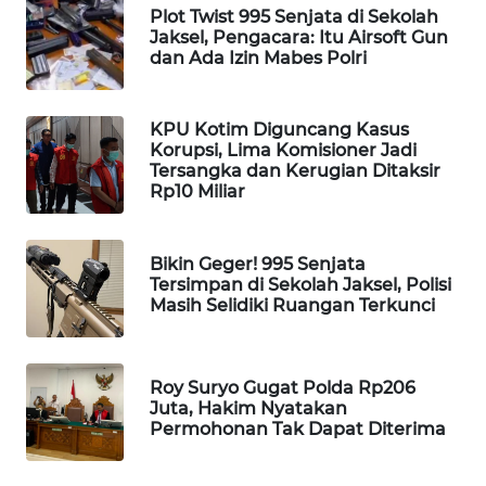
Plot Twist 995 Senjata di Sekolah
WAHANA
Jaksel, Pengacara: Itu Airsoft Gun
DESA
dan Ada Izin Mabes Polri
WISATA
LAPAK
KPU Kotim Diguncang Kasus
WAHANA
Korupsi, Lima Komisioner Jadi
Tersangka dan Kerugian Ditaksir
Rp10 Miliar
Wahana
Network
Bikin Geger! 995 Senjata
KONSUMEN
Tersimpan di Sekolah Jaksel, Polisi
Masih Selidiki Ruangan Terkunci
LISTRIK
MASYARAKAT
KELISTRIKAN
Roy Suryo Gugat Polda Rp206
Juta, Hakim Nyatakan
Permohonan Tak Dapat Diterima
WALINKI
ID