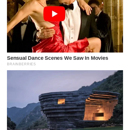
WN
MALUKU
WN
MALUT
WN
DAIRI
WN
DANAU
TOBA
WN
NIAS
WN
LANGKAT