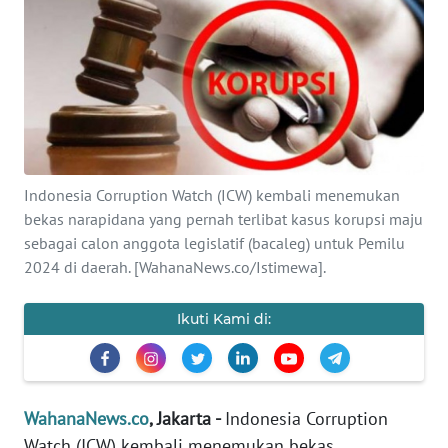
SAINS-TEKNO
KESEHATAN
INTERNASIONAL
SERBA-SERBI
Indonesia Corruption Watch (ICW) kembali menemukan
bekas narapidana yang pernah terlibat kasus korupsi maju
PENDIDIKAN
sebagai calon anggota legislatif (bacaleg) untuk Pemilu
2024 di daerah. [WahanaNews.co/Istimewa].
OLAHRAGA
Ikuti Kami di:
OPINI
EDITORIAL
WahanaNews.co
, Jakarta -
Indonesia Corruption
Watch (ICW) kembali menemukan bekas