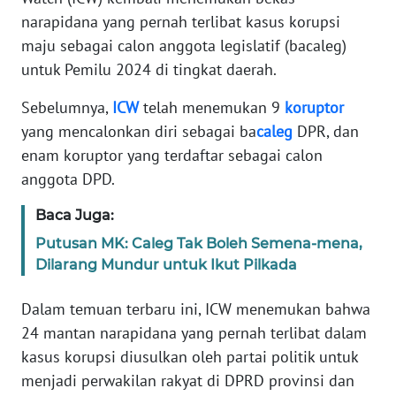
Informasi
narapidana yang pernah terlibat kasus korupsi
maju sebagai calon anggota legislatif (bacaleg)
INDEKS
BERITA
untuk Pemilu 2024 di tingkat daerah.
Sebelumnya,
ICW
telah menemukan 9
koruptor
KONTAK
KAMI
yang mencalonkan diri sebagai ba
caleg
DPR, dan
enam koruptor yang terdaftar sebagai calon
INFO
anggota DPD.
IKLAN
Baca Juga:
TENTANG
Putusan MK: Caleg Tak Boleh Semena-mena,
KAMI
Dilarang Mundur untuk Ikut Pilkada
PEDOMAN
Dalam temuan terbaru ini, ICW menemukan bahwa
MEDIA
24 mantan narapidana yang pernah terlibat dalam
SIBER
kasus korupsi diusulkan oleh partai politik untuk
menjadi perwakilan rakyat di DPRD provinsi dan
REDAKSI