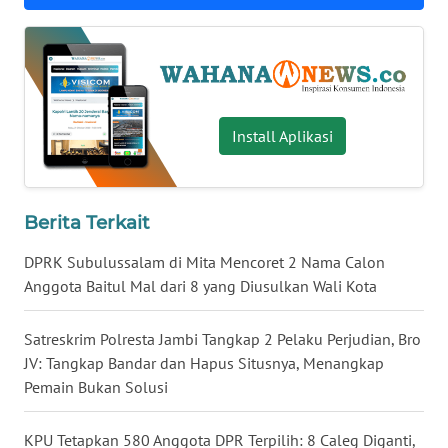
WN
BABEL
WN
SUMBAR
Install Aplikasi
WN
SUMSEL
Berita Terkait
WN
DPRK Subulussalam di Mita Mencoret 2 Nama Calon
BENGKULU
Anggota Baitul Mal dari 8 yang Diusulkan Wali Kota
WN
Satreskrim Polresta Jambi Tangkap 2 Pelaku Perjudian, Bro
LAMPUNG
JV: Tangkap Bandar dan Hapus Situsnya, Menangkap
Pemain Bukan Solusi
WN
JATENG
KPU Tetapkan 580 Anggota DPR Terpilih: 8 Caleg Diganti,