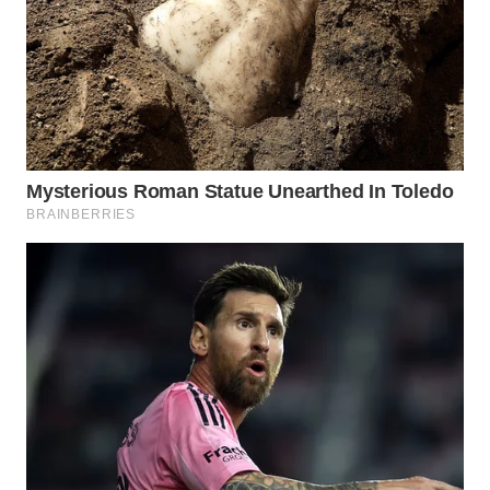
WN
NATUNA
WN
BINTAN
WN
MANDALIKA
WN
LIKUPANG
WN
LABUANBAJO
WN
BORNEO