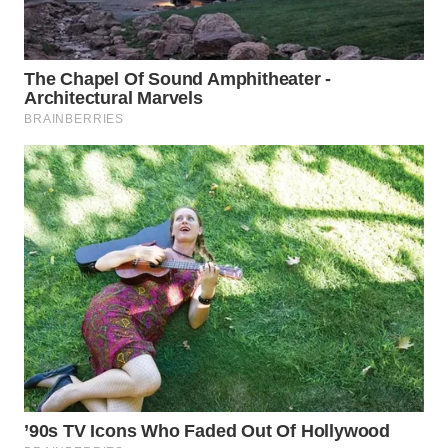
WN
TAPANULI
SELATAN
WN
TANJUNG
LESUNG
WN
KARO
WN
SIMALUNGUN
WN
LABUHANBATU
WN