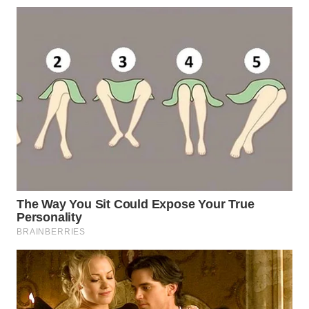
WN
KALTARA
WN
KALSEL
WN
KALTIM
WN
SULSEL
WN
GORONTALO
WN
SULUT