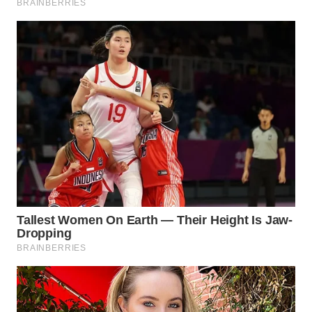
TAPANULI
TENGAH
WN DELI
SERDANG
WN
TEBING
TINGGI
WN
PAKPAK
WN
KARAWANG
WN
BEKASI