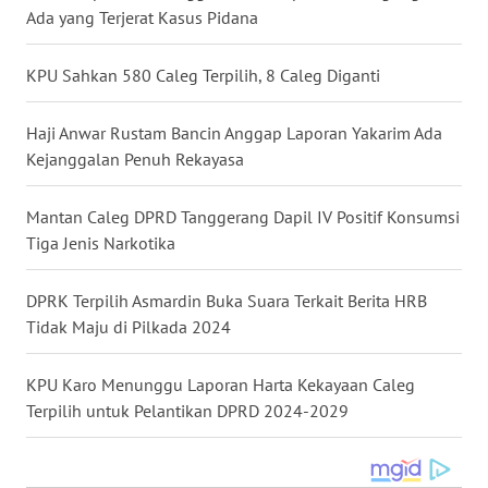
Ada yang Terjerat Kasus Pidana
WN
NUSANTARA
KPU Sahkan 580 Caleg Terpilih, 8 Caleg Diganti
WN
JOGJA
Haji Anwar Rustam Bancin Anggap Laporan Yakarim Ada
Kejanggalan Penuh Rekayasa
WN
JATIM
Mantan Caleg DPRD Tanggerang Dapil IV Positif Konsumsi
Tiga Jenis Narkotika
WN
BALI
DPRK Terpilih Asmardin Buka Suara Terkait Berita HRB
Tidak Maju di Pilkada 2024
WN
KALBAR
KPU Karo Menunggu Laporan Harta Kekayaan Caleg
Terpilih untuk Pelantikan DPRD 2024-2029
WN
KALTENG