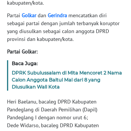
kabupaten/kota.
KARIR
Partai
Golkar
dan
Gerindra
mencatatkan diri
sebagai partai dengan jumlah terbanyak koruptor
DISCLAIMER
yang diusulkan sebagai calon anggota DPRD
provinsi dan kabupaten/kota.
Wahana
News
Partai Golkar:
Regional
Baca Juga:
WN
DPRK Subulussalam di Mita Mencoret 2 Nama
SUMUT
Calon Anggota Baitul Mal dari 8 yang
Diusulkan Wali Kota
WN
JAKARTA
Heri Baelanu, bacaleg DPRD Kabupaten
Pandeglang di Daerah Pemilihan (Dapil)
WN
Pandeglang I dengan nomor urut 6;
JABAR
Dede Widarso, bacaleg DPRD Kabupaten