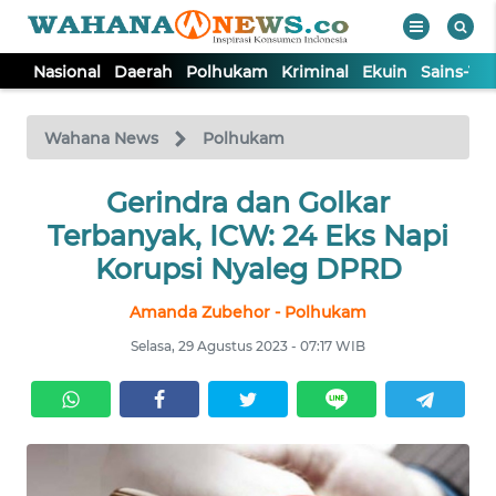
Nasional
Daerah
Polhukam
Kriminal
Ekuin
Sains-Te
WAHANA
Tutup
TV
Wahana News
Polhukam
NASIONAL
Gerindra dan Golkar
Terbanyak, ICW: 24 Eks Napi
DAERAH
Korupsi Nyaleg DPRD
Amanda Zubehor - Polhukam
POLHUKAM
Selasa, 29 Agustus 2023 - 07:17 WIB
KRIMINAL
EKUIN