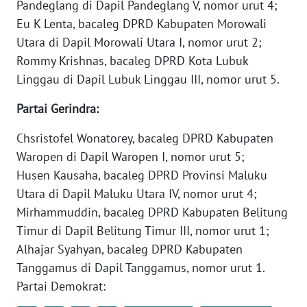
Pandeglang di Dapil Pandeglang V, nomor urut 4;
WN
Eu K Lenta, bacaleg DPRD Kabupaten Morowali
BANTEN
Utara di Dapil Morowali Utara I, nomor urut 2;
Rommy Krishnas, bacaleg DPRD Kota Lubuk
WN
NTT
Linggau di Dapil Lubuk Linggau III, nomor urut 5.
Partai Gerindra:
WN
KEPRI
Chsristofel Wonatorey, bacaleg DPRD Kabupaten
Waropen di Dapil Waropen I, nomor urut 5;
WN
Husen Kausaha, bacaleg DPRD Provinsi Maluku
PAPUA
Utara di Dapil Maluku Utara IV, nomor urut 4;
Mirhammuddin, bacaleg DPRD Kabupaten Belitung
WN
PAPUA
Timur di Dapil Belitung Timur III, nomor urut 1;
BARAT
Alhajar Syahyan, bacaleg DPRD Kabupaten
Tanggamus di Dapil Tanggamus, nomor urut 1.
WN
Partai Demokrat:
RIAU