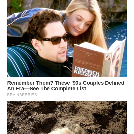
WN
PRIANGAN
TIMUR
WN
SEMARANG
WN
SOLO
WN
BOROBUDUR
WN
MADURA
WN
SURABAYA