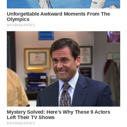
WAHANA
LISTRIK
WAHANA
TRAVEL
WAHANA
TV
WAHANANEWS
ID
WAHANANEWS
CO ID
WAHANANEWS
NET