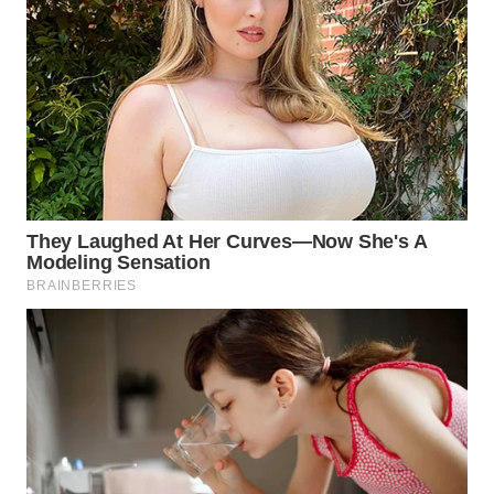
WN
BOGOR
WN
DEPOK
WN
TAPANULI
UTARA
WN
SAMOSIR
WN
PADANG
LAWAS