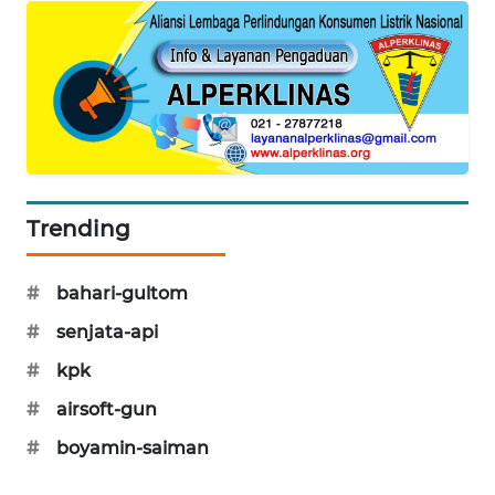
SIBARAGAS
NEWS
METRO
SIANTAR
NEWS
METRO
Trending
MEDAN
NEWS
#
bahari-gultom
METRO
#
senjata-api
JAKARTA
NEWS
#
kpk
#
airsoft-gun
KRT
#
boyamin-saiman
NEWS