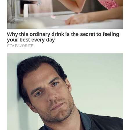
WN
SUMEDANG
WN
CIANJUR
WN
KEPULAUAN
SERIBU
WN
TANGERANG
WN
BINJAI
WN
CIREBON