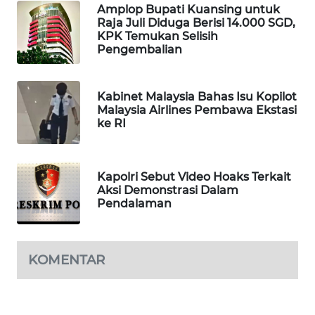
Amplop Bupati Kuansing untuk
Raja Juli Diduga Berisi 14.000 SGD,
MAWAKA
KPK Temukan Selisih
ID
Pengembalian
MARTABAT
NET
Kabinet Malaysia Bahas Isu Kopilot
Malaysia Airlines Pembawa Ekstasi
ke RI
PLN
WATCH
Kapolri Sebut Video Hoaks Terkait
MKLI
Aksi Demonstrasi Dalam
Pendalaman
LPKKI
LKKI
KOMENTAR
KOPEKLIN