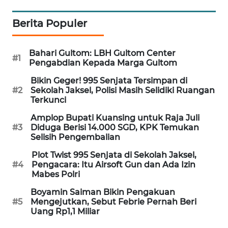
PORTAL
KONSUMEN
Berita Populer
FORWAMKI
Bahari Gultom: LBH Gultom Center
#1
Pengabdian Kepada Marga Gultom
ALPERKLINAS
Bikin Geger! 995 Senjata Tersimpan di
#2
Sekolah Jaksel, Polisi Masih Selidiki Ruangan
Terkunci
FORJASIDA
Amplop Bupati Kuansing untuk Raja Juli
#3
Diduga Berisi 14.000 SGD, KPK Temukan
TAMBANG
Selisih Pengembalian
NEWS
Plot Twist 995 Senjata di Sekolah Jaksel,
#4
Pengacara: Itu Airsoft Gun dan Ada Izin
SITUNGIR
Mabes Polri
NEWS
Boyamin Saiman Bikin Pengakuan
#5
Mengejutkan, Sebut Febrie Pernah Beri
SIDIKALANG
Uang Rp1,1 Miliar
NEWS