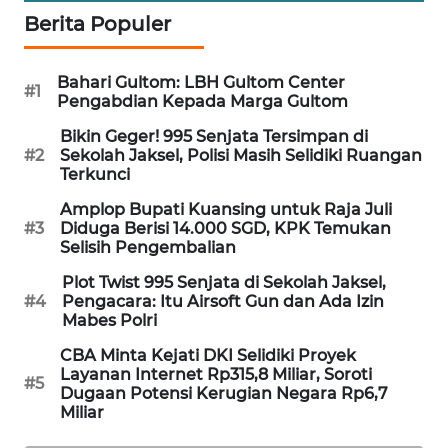
PORTAL
Berita Populer
KONSUMEN
Bahari Gultom: LBH Gultom Center
#1
FORWAMKI
Pengabdian Kepada Marga Gultom
Bikin Geger! 995 Senjata Tersimpan di
ALPERKLINAS
#2
Sekolah Jaksel, Polisi Masih Selidiki Ruangan
Terkunci
FORJASIDA
Amplop Bupati Kuansing untuk Raja Juli
#3
Diduga Berisi 14.000 SGD, KPK Temukan
Selisih Pengembalian
TAMBANG
NEWS
Plot Twist 995 Senjata di Sekolah Jaksel,
#4
Pengacara: Itu Airsoft Gun dan Ada Izin
Mabes Polri
SITUNGIR
NEWS
CBA Minta Kejati DKI Selidiki Proyek
Layanan Internet Rp315,8 Miliar, Soroti
#5
Dugaan Potensi Kerugian Negara Rp6,7
SIDIKALANG
Miliar
NEWS