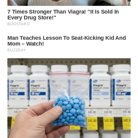
WN
TAPANULI
SELATAN
WN
TANJUNG
LESUNG
WN
KARO
WN
SIMALUNGUN
WN
LABUHANBATU
WN