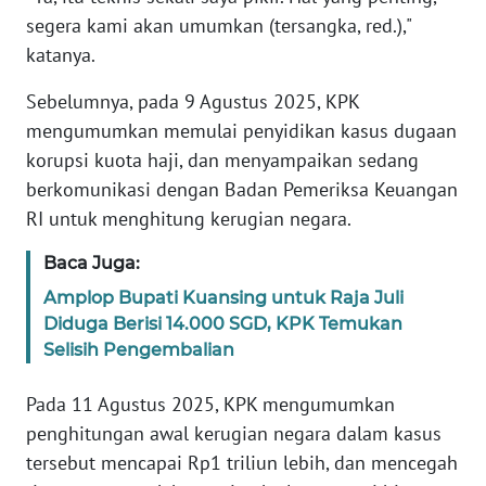
Informasi
segera kami akan umumkan (tersangka, red.),"
katanya.
INDEKS
BERITA
Sebelumnya, pada 9 Agustus 2025, KPK
mengumumkan memulai penyidikan kasus dugaan
KONTAK
korupsi kuota haji, dan menyampaikan sedang
KAMI
berkomunikasi dengan Badan Pemeriksa Keuangan
RI untuk menghitung kerugian negara.
INFO
IKLAN
Baca Juga:
TENTANG
Amplop Bupati Kuansing untuk Raja Juli
KAMI
Diduga Berisi 14.000 SGD, KPK Temukan
Selisih Pengembalian
PEDOMAN
MEDIA
Pada 11 Agustus 2025, KPK mengumumkan
SIBER
penghitungan awal kerugian negara dalam kasus
tersebut mencapai Rp1 triliun lebih, dan mencegah
REDAKSI