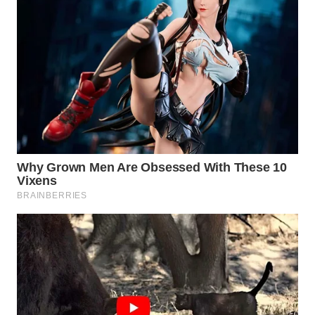
WN
NATUNA
WN
BINTAN
WN
MANDALIKA
WN
LIKUPANG
WN
LABUANBAJO
WN
BORNEO