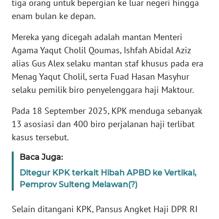
tiga orang untuk bepergian ke luar negeri hingga
enam bulan ke depan.
KARIR
Mereka yang dicegah adalah mantan Menteri
Agama Yaqut Cholil Qoumas, Ishfah Abidal Aziz
DISCLAIMER
alias Gus Alex selaku mantan staf khusus pada era
Wahana
Menag Yaqut Cholil, serta Fuad Hasan Masyhur
News
selaku pemilik biro penyelenggara haji Maktour.
Regional
Pada 18 September 2025, KPK menduga sebanyak
WN
13 asosiasi dan 400 biro perjalanan haji terlibat
SUMUT
kasus tersebut.
WN
Baca Juga:
JAKARTA
Ditegur KPK terkait Hibah APBD ke Vertikal,
Pemprov Sulteng Melawan(?)
WN
JABAR
Selain ditangani KPK, Pansus Angket Haji DPR RI