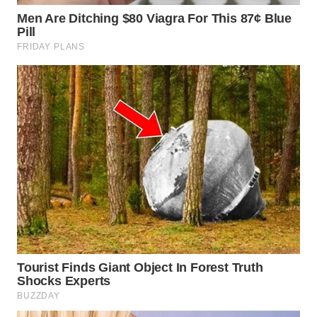
TAPANULI
TENGAH
WN DELI
SERDANG
WN
TEBING
TINGGI
WN
PAKPAK
WN
KARAWANG
WN
BEKASI