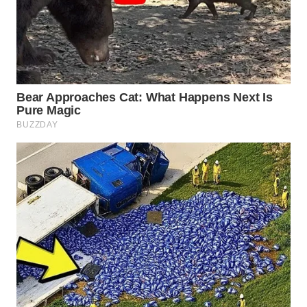
Wahana
Media
Group
WAHANA
NEWS
WAHANA
TANI
WAHANA
ADVOKAT
WAHANA
INFRASTRUKTUR
WAHANA
KONSUMEN