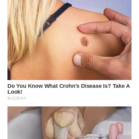
WN
BOGOR
WN
DEPOK
WN
TAPANULI
UTARA
WN
SAMOSIR
WN
PADANG
LAWAS