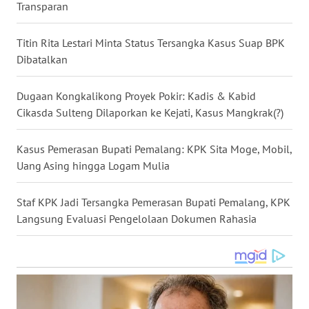
Transparan
WN
NUSANTARA
Titin Rita Lestari Minta Status Tersangka Kasus Suap BPK
Dibatalkan
WN
JOGJA
Dugaan Kongkalikong Proyek Pokir: Kadis & Kabid
Cikasda Sulteng Dilaporkan ke Kejati, Kasus Mangkrak(?)
WN
JATIM
Kasus Pemerasan Bupati Pemalang: KPK Sita Moge, Mobil,
Uang Asing hingga Logam Mulia
WN
BALI
Staf KPK Jadi Tersangka Pemerasan Bupati Pemalang, KPK
Langsung Evaluasi Pengelolaan Dokumen Rahasia
WN
KALBAR
WN
KALTENG