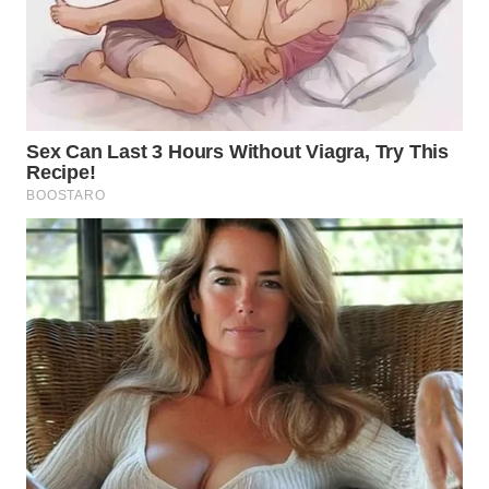
WN
MALUKU
WN
MALUT
WN
DAIRI
WN
DANAU
TOBA
WN
NIAS
WN
LANGKAT