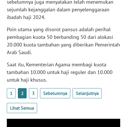
sebelumnya juga menyatakan telah menemukan
WN
sejumlah kejanggalan dalam penyelenggaraan
BANTEN
ibadah haji 2024.
WN
Poin utama yang disorot pansus adalah perihal
NTT
pembagian kuota 50 berbanding 50 dari alokasi
20.000 kuota tambahan yang diberikan Pemerintah
WN
Arab Saudi.
KEPRI
Saat itu, Kementerian Agama membagi kuota
WN
tambahan 10.000 untuk haji reguler dan 10.000
PAPUA
untuk haji khusus.
WN
1
2
3
Sebelumnya
Selanjutnya
PAPUA
BARAT
Lihat Semua
WN
RIAU