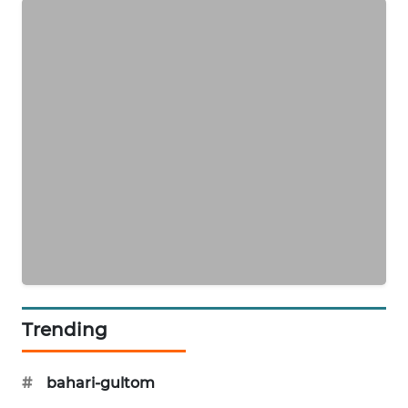
SIBARAGAS
NEWS
METRO
SIANTAR
NEWS
METRO
MEDAN
NEWS
METRO
JAKARTA
NEWS
Trending
KRT
NEWS
#
bahari-gultom