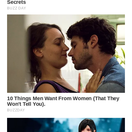
WN
PRIANGAN
TIMUR
WN
SEMARANG
WN
SOLO
WN
BOROBUDUR
WN
MADURA
WN
SURABAYA