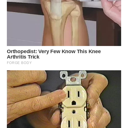
WN
SUMEDANG
WN
CIANJUR
WN
KEPULAUAN
SERIBU
WN
TANGERANG
WN
BINJAI
WN
CIREBON