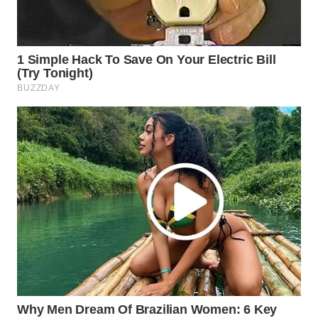
WN
INDRAMAYU
WN
KUNINGAN
WN
MAJALENGKA
WN
SUBANG
WN
SUKABUMI
WN
PURWAKARTA