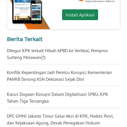
WN
BABEL
Install Aplikasi
WN
SUMBAR
Berita Terkait
Ditegur KPK terkait Hibah APBD ke Vertikal, Pemprov
WN
SUMSEL
Sulteng Melawan(?)
WN
Konflik Kepentingan Jadi Pemicu Korupsi, Kementerian
BENGKULU
PANRB Dorong ASN Deklarasi Sejak Dini
WN
Kasus Dugaan Korupsi Dalam Digitalisasi SPBU, KPK
LAMPUNG
Tahan Tiga Tersangka
WN
DPC GMNI Jakarta Timur Gelar Aksi di KPK, Mabes Polri,
JATENG
dan Kejaksaan Agung, Desak Penegakan Hukum