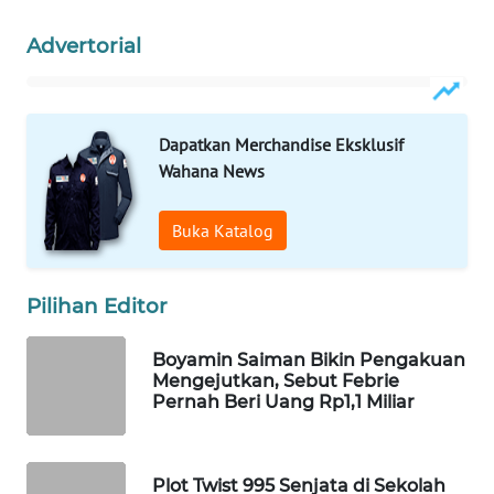
WAHANA
Advertorial
SPORT
WAHANA
UMKM
Dapatkan Merchandise Eksklusif
Wahana News
WAHANA
SELEB
Buka Katalog
WAHANA
PERSONA
Pilihan Editor
WAHANA
Boyamin Saiman Bikin Pengakuan
OTOMOTIF
Mengejutkan, Sebut Febrie
Pernah Beri Uang Rp1,1 Miliar
WAHANA
HEALTH
Plot Twist 995 Senjata di Sekolah