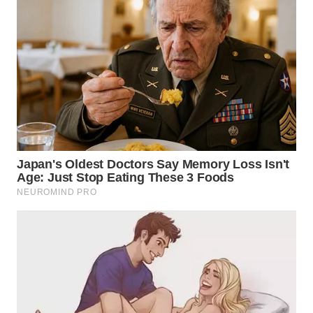
WN
KALTARA
WN
KALSEL
WN
KALTIM
WN
SULSEL
WN
GORONTALO
WN
SULUT