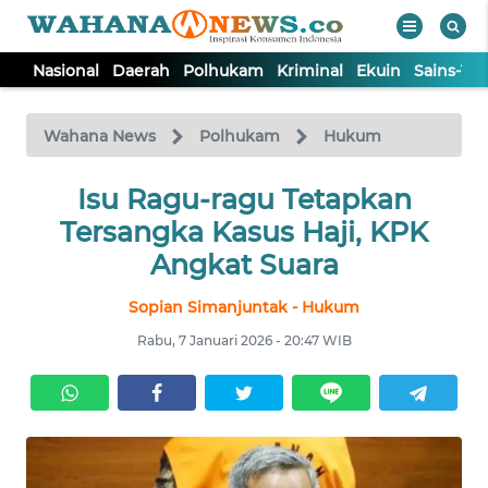
Nasional
Daerah
Polhukam
Kriminal
Ekuin
Sains-Te
WAHANA
Tutup
TV
Wahana News
Polhukam
Hukum
NASIONAL
Isu Ragu-ragu Tetapkan
Tersangka Kasus Haji, KPK
DAERAH
Angkat Suara
Sopian Simanjuntak - Hukum
POLHUKAM
Rabu, 7 Januari 2026 - 20:47 WIB
KRIMINAL
EKUIN