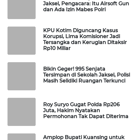
Jaksel, Pengacara: Itu Airsoft Gun
WAHANA
dan Ada Izin Mabes Polri
DESA
WISATA
KPU Kotim Diguncang Kasus
Korupsi, Lima Komisioner Jadi
LAPAK
Tersangka dan Kerugian Ditaksir
WAHANA
Rp10 Miliar
Wahana
Network
Bikin Geger! 995 Senjata
Tersimpan di Sekolah Jaksel, Polisi
Masih Selidiki Ruangan Terkunci
KONSUMEN
LISTRIK
MASYARAKAT
Roy Suryo Gugat Polda Rp206
Juta, Hakim Nyatakan
KELISTRIKAN
Permohonan Tak Dapat Diterima
WALINKI
ID
Amplop Bupati Kuansing untuk