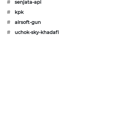
#
senjata-api
KARING
NEWS
#
kpk
#
airsoft-gun
JURNAL
MARITIM
#
uchok-sky-khadafi
HUMBANG
NEWS
GARONGGANG
NEWS
FISUELRI
ID
ENERGI
NEWS