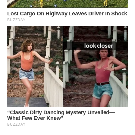
WAHANA
LISTRIK
WAHANA
TRAVEL
WAHANA
TV
WAHANANEWS
ID
WAHANANEWS
CO ID
WAHANANEWS
NET