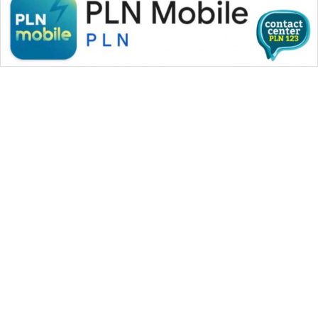
CILEUNGSI
NEWS
BERKAT
NEWS
BERAMPU
NEWS
ANUGERAH
NEWS
AKHLAK
WAHANA MEDIA GROUP
ID
|
|
|
WAHANA NEWS co
WAHANA TANI
WAHANA ADVOKAT
|
|
PERAPKI
WAHANA INFRASTRUKTUR
WAHANA KONSUMEN
NEWS
|
|
|
WAHANA LISTRIK
WAHANA TRAVEL
WAHANA TV
|
|
|
WAHANANEWS id
WAHANANEWS CO ID
WAHANANEWS NET