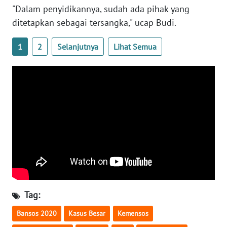
"Dalam penyidikannya, sudah ada pihak yang
WN
BANTEN
ditetapkan sebagai tersangka," ucap Budi.
WN
1
2
Selanjutnya
Lihat Semua
NTT
WN
KEPRI
WN
PAPUA
WN
PAPUA
BARAT
Tag:
WN
Bansos 2020
Kasus Besar
Kemensos
RIAU