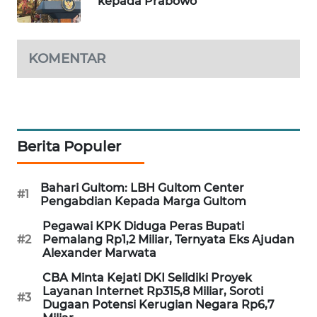
kepada Prabowo
WAHANA
LISTRIK
KOMENTAR
WAHANA
TRAVEL
WAHANA
TV
Berita Populer
WAHANANEWS
Bahari Gultom: LBH Gultom Center
ID
#1
Pengabdian Kepada Marga Gultom
Pegawai KPK Diduga Peras Bupati
WAHANANEWS
#2
Pemalang Rp1,2 Miliar, Ternyata Eks Ajudan
CO ID
Alexander Marwata
CBA Minta Kejati DKI Selidiki Proyek
WAHANANEWS
Layanan Internet Rp315,8 Miliar, Soroti
NET
#3
Dugaan Potensi Kerugian Negara Rp6,7