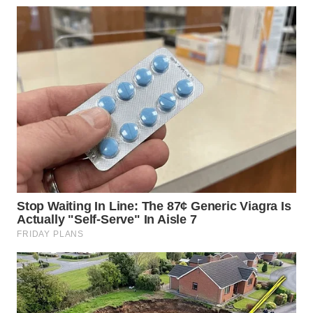
WN
MALUKU
WN
MALUT
WN
DAIRI
WN
DANAU
TOBA
WN
NIAS
WN
LANGKAT