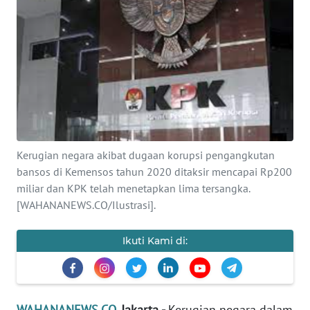
SAINS-TEKNO
KESEHATAN
INTERNASIONAL
SERBA-SERBI
Kerugian negara akibat dugaan korupsi pengangkutan
PENDIDIKAN
bansos di Kemensos tahun 2020 ditaksir mencapai Rp200
miliar dan KPK telah menetapkan lima tersangka.
OLAHRAGA
[WAHANANEWS.CO/Ilustrasi].
OPINI
Ikuti Kami di:
EDITORIAL
WAHANANEWS.CO
, Jakarta -
Kerugian negara dalam