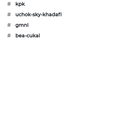
#
kpk
WAHANA
DESA
#
uchok-sky-khadafi
WISATA
#
gmni
LAPAK
#
bea-cukai
WAHANA
Wahana
Network
KONSUMEN
LISTRIK
MASYARAKAT
KELISTRIKAN
WALINKI
ID