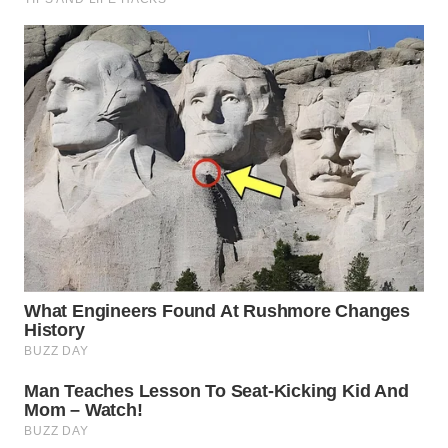
WN
KALTARA
WN
KALSEL
WN
KALTIM
WN
SULSEL
WN
GORONTALO
WN
SULUT