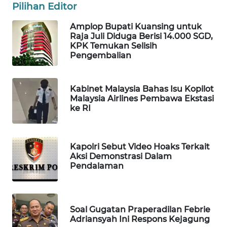
Pilihan Editor
WN
NATUNA
Amplop Bupati Kuansing untuk
Raja Juli Diduga Berisi 14.000 SGD,
KPK Temukan Selisih
WN
Pengembalian
BINTAN
Kabinet Malaysia Bahas Isu Kopilot
WN
Malaysia Airlines Pembawa Ekstasi
MANDALIKA
ke RI
WN
LIKUPANG
Kapolri Sebut Video Hoaks Terkait
Aksi Demonstrasi Dalam
WN
Pendalaman
LABUANBAJO
WN
Soal Gugatan Praperadilan Febrie
BORNEO
Adriansyah Ini Respons Kejagung