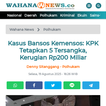
Nasional
Daerah
Polhukam
Kriminal
Ekuin
Sains-Te
WAHANA
Tutup
TV
Wahana News
Polhukam
NASIONAL
Kasus Bansos Kemensos: KPK
Tetapkan 5 Tersangka,
DAERAH
Kerugian Rp200 Miliar
Denny Sitanggang - Polhukam
POLHUKAM
Selasa, 19 Agustus 2025 - 16:26 WIB
KRIMINAL
EKUIN