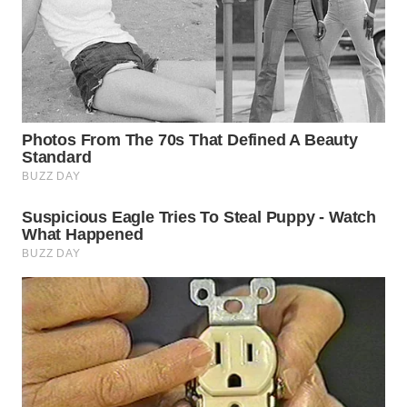
WN
SUMEDANG
WN
CIANJUR
WN
KEPULAUAN
SERIBU
WN
TANGERANG
WN
BINJAI
WN
CIREBON