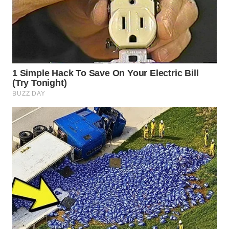
WN
INDRAMAYU
WN
KUNINGAN
WN
MAJALENGKA
WN
SUBANG
WN
SUKABUMI
WN
PURWAKARTA