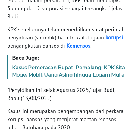
"Adapun dalam perkara ini, KPK telah menetapkan
3 orang dan 2 korporasi sebagai tersangka," jelas
KARIR
Budi.
KPK sebelumnya telah menerbitkan surat perintah
DISCLAIMER
penyidikan (sprindik) baru terkait dugaan
korupsi
pengangkutan bansos di
Kemensos
.
Wahana
News
Regional
Baca Juga:
Kasus Pemerasan Bupati Pemalang: KPK Sita
WN
Moge, Mobil, Uang Asing hingga Logam Mulia
SUMUT
"Penyidikan ini sejak Agustus 2025," ujar Budi,
WN
Rabu (13/08/2025).
JAKARTA
Kasus ini merupakan pengembangan dari perkara
WN
korupsi bansos yang menjerat mantan Mensos
JABAR
Juliari Batubara pada 2020.