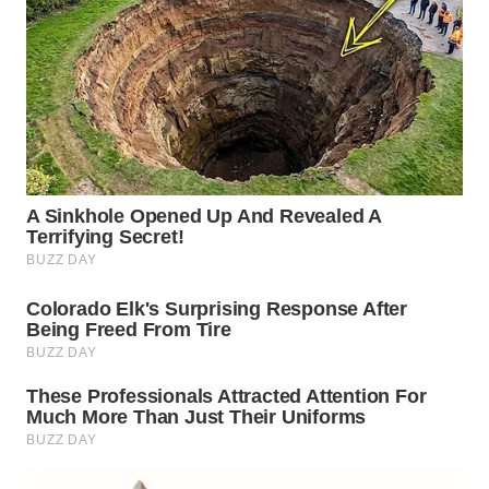
WN
TAPANULI
SELATAN
WN
TANJUNG
LESUNG
WN
KARO
WN
SIMALUNGUN
WN
LABUHANBATU
WN