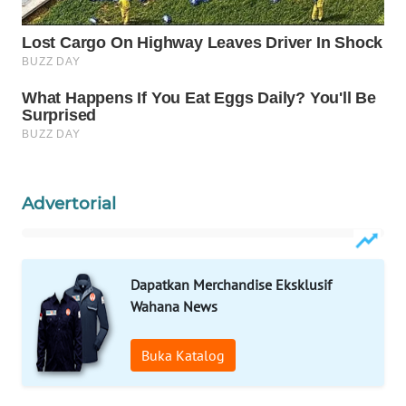
WN
PRIANGAN
TIMUR
WN
SEMARANG
WN
SOLO
Advertorial
WN
BOROBUDUR
Dapatkan Merchandise Eksklusif
WN
Wahana News
MADURA
Buka Katalog
WN
SURABAYA