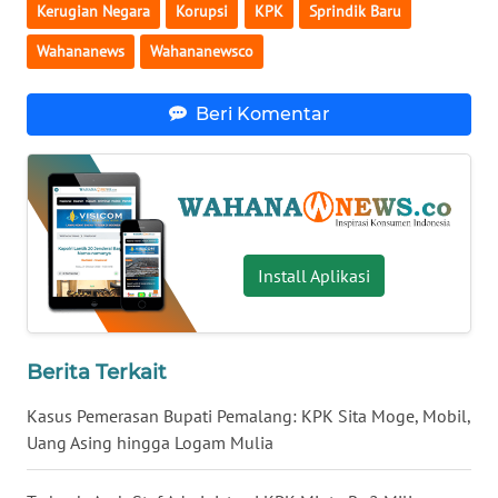
Kerugian Negara
Korupsi
KPK
Sprindik Baru
WN
Wahananews
Wahananewsco
SERAMBI
Beri Komentar
WN
JAMBI
WN
SULTRA
Install Aplikasi
WN
NTB
WN
Berita Terkait
SULTENG
Kasus Pemerasan Bupati Pemalang: KPK Sita Moge, Mobil,
Uang Asing hingga Logam Mulia
WN
SULBAR