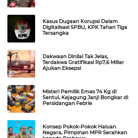
Wahana
Media
Group
Kasus Dugaan Korupsi Dalam
Digitalisasi SPBU, KPK Tahan Tiga
WAHANA
Tersangka
NEWS
WAHANA
Dakwaan Dinilai Tak Jelas,
TANI
Terdakwa Gratifikasi Rp7,6 Miliar
Ajukan Eksepsi
WAHANA
ADVOKAT
Misteri Pemilik Emas 74 Kg di
Sentul, Kejagung Janji Bongkar di
WAHANA
Persidangan Febrie
INFRASTRUKTUR
WAHANA
Konsep Pokok-Pokok Haluan
KONSUMEN
Negara, Pimpinan MPR Serahkan