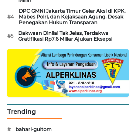
Miliar
WAHANA
DPC GMNI Jakarta Timur Gelar Aksi di KPK,
SPORT
#4
Mabes Polri, dan Kejaksaan Agung, Desak
Penegakan Hukum Transparan
WAHANA
Dakwaan Dinilai Tak Jelas, Terdakwa
#5
UMKM
Gratifikasi Rp7,6 Miliar Ajukan Eksepsi
WAHANA
SELEB
WAHANA
PERSONA
WAHANA
OTOMOTIF
Trending
WAHANA
HEALTH
#
bahari-gultom