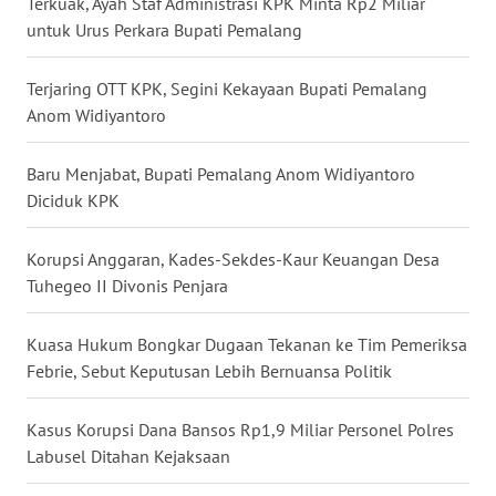
Terkuak, Ayah Staf Administrasi KPK Minta Rp2 Miliar
untuk Urus Perkara Bupati Pemalang
WN
BABEL
Terjaring OTT KPK, Segini Kekayaan Bupati Pemalang
Anom Widiyantoro
WN
SUMBAR
Baru Menjabat, Bupati Pemalang Anom Widiyantoro
WN
Diciduk KPK
SUMSEL
Korupsi Anggaran, Kades-Sekdes-Kaur Keuangan Desa
WN
Tuhegeo II Divonis Penjara
BENGKULU
Kuasa Hukum Bongkar Dugaan Tekanan ke Tim Pemeriksa
WN
Febrie, Sebut Keputusan Lebih Bernuansa Politik
LAMPUNG
Kasus Korupsi Dana Bansos Rp1,9 Miliar Personel Polres
WN
Labusel Ditahan Kejaksaan
JATENG