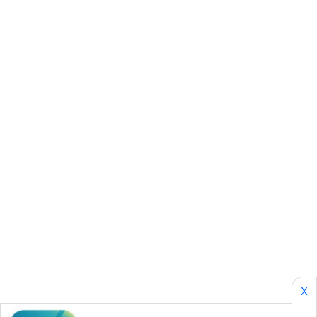
KARING
NEWS
JURNAL
MARITIM
HUMBANG
NEWS
GARONGGANG
NEWS
FISUELRI
ID
ENERGI
NEWS
X