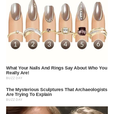
TAPANULI
TENGAH
WN DELI
SERDANG
WN
TEBING
TINGGI
WN
PAKPAK
WN
KARAWANG
WN
BEKASI