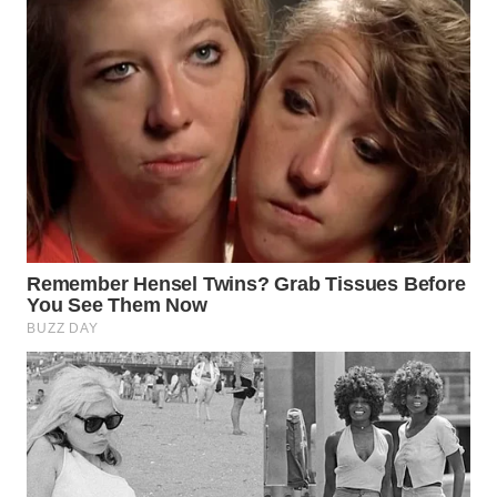
WN
BOGOR
WN
DEPOK
WN
TAPANULI
UTARA
WN
SAMOSIR
WN
PADANG
LAWAS