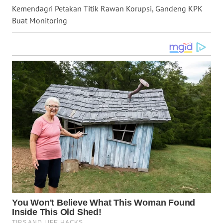
Kemendagri Petakan Titik Rawan Korupsi, Gandeng KPK
WN
Buat Monitoring
NUSANTARA
WN
JOGJA
WN
JATIM
WN
BALI
WN
KALBAR
WN
KALTENG