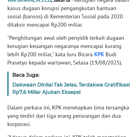
Informasi
kasus dugaan korupsi pengangkutan bantuan
INDEKS
sosial (bansos) di Kementerian Sosial pada 2020
BERITA
ditaksir mencapai Rp200 miliar.
"Penghitungan awal oleh penyidik terkait dugaan
KONTAK
KAMI
kerugian keuangan negaranya mencapai kurang
lebih Rp200 miliar," kata Juru Bicara
KPK
Budi
INFO
Prasetyo kepada wartawan, Selasa (19/08/2025).
IKLAN
Baca Juga:
TENTANG
Dakwaan Dinilai Tak Jelas, Terdakwa Gratifikasi
KAMI
Rp7,6 Miliar Ajukan Eksepsi
PEDOMAN
Dalam perkara ini, KPK menetapkan lima tersangka
MEDIA
yang terdiri dari tiga orang perorangan dan dua
SIBER
korporasi.
REDAKSI