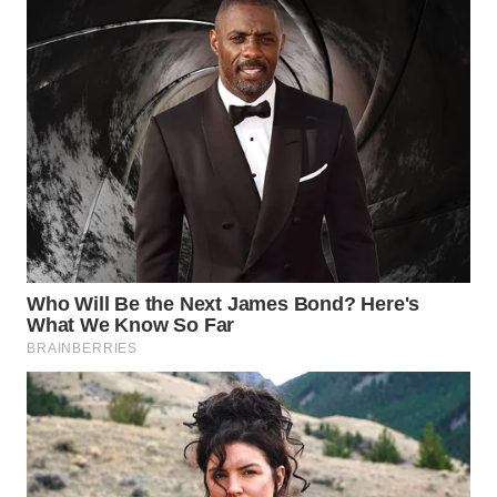
WN
MALUKU
WN
MALUT
WN
DAIRI
WN
DANAU
TOBA
WN
NIAS
WN
LANGKAT