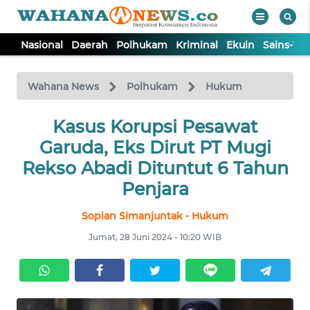
Nasional
Daerah
Polhukam
Kriminal
Ekuin
Sains-Te
WAHANA
Tutup
TV
Wahana News
Polhukam
Hukum
NASIONAL
Kasus Korupsi Pesawat
Garuda, Eks Dirut PT Mugi
DAERAH
Rekso Abadi Dituntut 6 Tahun
Penjara
POLHUKAM
Sopian Simanjuntak - Hukum
Jumat, 28 Juni 2024 - 10:20 WIB
KRIMINAL
EKUIN