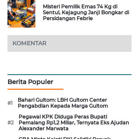
Misteri Pemilik Emas 74 Kg di
MAWAKA
Sentul, Kejagung Janji Bongkar di
ID
Persidangan Febrie
MARTABAT
NET
KOMENTAR
PLN
WATCH
MKLI
Berita Populer
LPKKI
Bahari Gultom: LBH Gultom Center
#1
Pengabdian Kepada Marga Gultom
LKKI
Pegawai KPK Diduga Peras Bupati
#2
Pemalang Rp1,2 Miliar, Ternyata Eks Ajudan
Alexander Marwata
KOPEKLIN