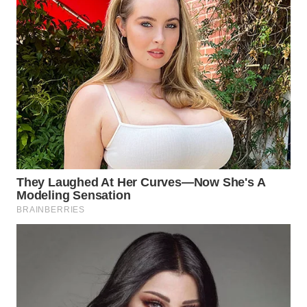
Wahana
Media
Group
WAHANA
NEWS
WAHANA
TANI
WAHANA
ADVOKAT
WAHANA
INFRASTRUKTUR
WAHANA
KONSUMEN