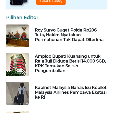
Buka Katalog
WAHANA
SPORT
Pilihan Editor
WAHANA
Roy Suryo Gugat Polda Rp206
UMKM
Juta, Hakim Nyatakan
Permohonan Tak Dapat Diterima
WAHANA
SELEB
Amplop Bupati Kuansing untuk
Raja Juli Diduga Berisi 14.000 SGD,
WAHANA
KPK Temukan Selisih
PERSONA
Pengembalian
WAHANA
OTOMOTIF
Kabinet Malaysia Bahas Isu Kopilot
Malaysia Airlines Pembawa Ekstasi
ke RI
WAHANA
HEALTH