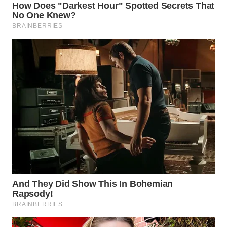
WN
NATUNA
WN
BINTAN
WN
MANDALIKA
WN
LIKUPANG
WN
LABUANBAJO
WN
BORNEO