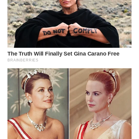
WN
TAPANULI
SELATAN
WN
TANJUNG
LESUNG
WN
KARO
WN
SIMALUNGUN
WN
LABUHANBATU
WN