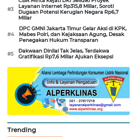
CBA Minta Kejati DKI Selidiki Proyek
PORTAL
Layanan Internet Rp315,8 Miliar, Soroti
#3
Dugaan Potensi Kerugian Negara Rp6,7
KONSUMEN
Miliar
DPC GMNI Jakarta Timur Gelar Aksi di KPK,
FORWAMKI
#4
Mabes Polri, dan Kejaksaan Agung, Desak
Penegakan Hukum Transparan
ALPERKLINAS
Dakwaan Dinilai Tak Jelas, Terdakwa
#5
Gratifikasi Rp7,6 Miliar Ajukan Eksepsi
FORJASIDA
TAMBANG
NEWS
SITUNGIR
NEWS
SIDIKALANG
Trending
NEWS