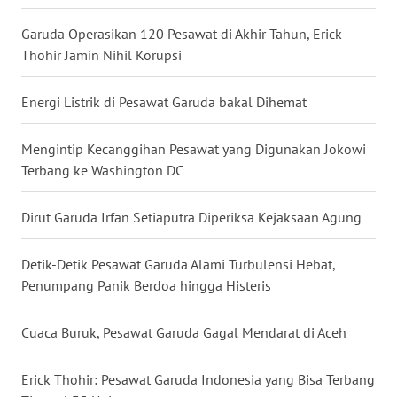
WN
Garuda Operasikan 120 Pesawat di Akhir Tahun, Erick
NUSANTARA
Thohir Jamin Nihil Korupsi
WN
Energi Listrik di Pesawat Garuda bakal Dihemat
JOGJA
Mengintip Kecanggihan Pesawat yang Digunakan Jokowi
WN
Terbang ke Washington DC
JATIM
Dirut Garuda Irfan Setiaputra Diperiksa Kejaksaan Agung
WN
BALI
Detik-Detik Pesawat Garuda Alami Turbulensi Hebat,
Penumpang Panik Berdoa hingga Histeris
WN
KALBAR
Cuaca Buruk, Pesawat Garuda Gagal Mendarat di Aceh
WN
KALTENG
Erick Thohir: Pesawat Garuda Indonesia yang Bisa Terbang