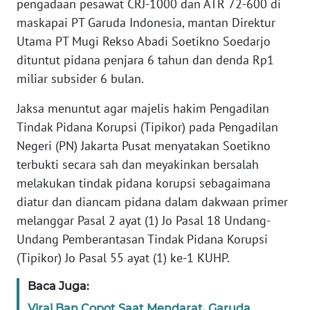
pengadaan pesawat CRJ-1000 dan ATR 72-600 di
Informasi
maskapai PT Garuda Indonesia, mantan Direktur
INDEKS
Utama PT Mugi Rekso Abadi Soetikno Soedarjo
BERITA
dituntut pidana penjara 6 tahun dan denda Rp1
miliar subsider 6 bulan.
KONTAK
KAMI
Jaksa menuntut agar majelis hakim Pengadilan
Tindak Pidana Korupsi (Tipikor) pada Pengadilan
INFO
Negeri (PN) Jakarta Pusat menyatakan Soetikno
IKLAN
terbukti secara sah dan meyakinkan bersalah
melakukan tindak pidana korupsi sebagaimana
TENTANG
diatur dan diancam pidana dalam dakwaan primer
KAMI
melanggar Pasal 2 ayat (1) Jo Pasal 18 Undang-
Undang Pemberantasan Tindak Pidana Korupsi
PEDOMAN
MEDIA
(Tipikor) Jo Pasal 55 ayat (1) ke-1 KUHP.
SIBER
Baca Juga:
REDAKSI
Viral Ban Copot Saat Mendarat, Garuda