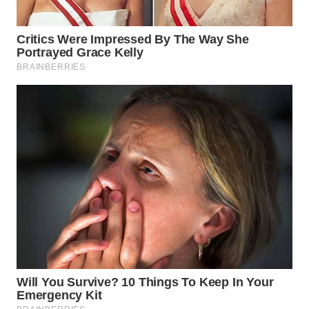
TAPANULI
TENGAH
WN DELI
SERDANG
WN
TEBING
TINGGI
WN
PAKPAK
WN
KARAWANG
WN
BEKASI