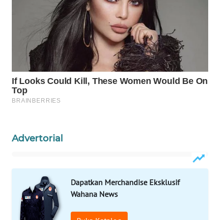
WAHANA
LISTRIK
WAHANA
TRAVEL
WAHANA
TV
WAHANANEWS
ID
Advertorial
WAHANANEWS
CO ID
Dapatkan Merchandise Eksklusif
Wahana News
WAHANANEWS
NET