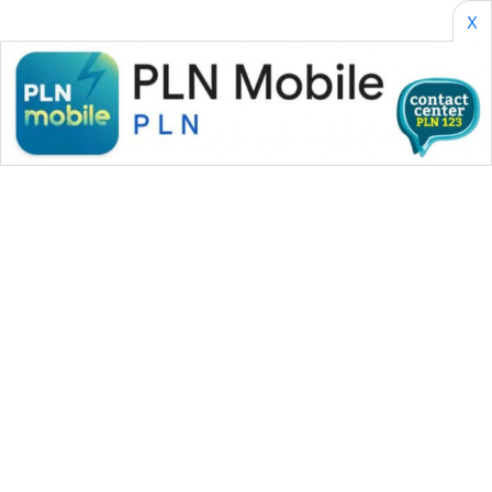
X
WAHANA MEDIA GROUP
|
|
|
WAHANA NEWS co
WAHANA TANI
WAHANA ADVOKAT
|
|
WAHANA INFRASTRUKTUR
WAHANA KONSUMEN