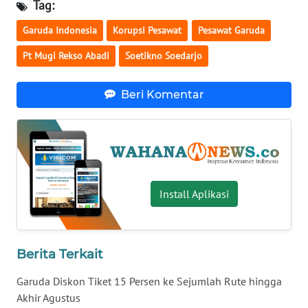
Tag:
WN
Garuda Indonesia
Korupsi Pesawat
Pesawat Garuda
BABEL
Pt Mugi Rekso Abadi
Soetikno Soedarjo
WN
SUMBAR
Beri Komentar
WN
SUMSEL
WN
BENGKULU
Install Aplikasi
WN
LAMPUNG
Berita Terkait
WN
Garuda Diskon Tiket 15 Persen ke Sejumlah Rute hingga
JATENG
Akhir Agustus