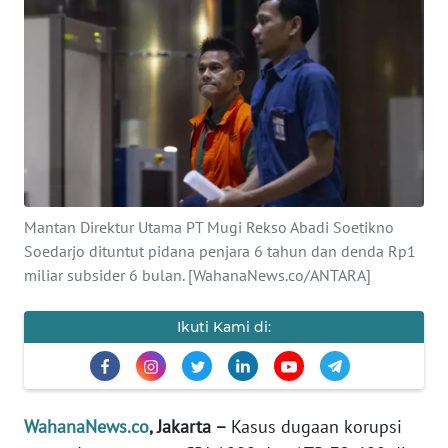
SAINS-TEKNO
KESEHATAN
INTERNASIONAL
SERBA-SERBI
Mantan Direktur Utama PT Mugi Rekso Abadi Soetikno
PENDIDIKAN
Soedarjo dituntut pidana penjara 6 tahun dan denda Rp1
miliar subsider 6 bulan. [WahanaNews.co/ANTARA]
OLAHRAGA
Ikuti Kami di:
OPINI
EDITORIAL
WahanaNews.co
, Jakarta –
Kasus dugaan korupsi