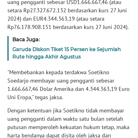
uang pengganti sebesar USD1.666.667,46 (atau
WN
setara Rp27.327.672.132 berdasarkan kurs 27 Juni
BANTEN
2024) dan EUR4.344.363,19 (atau setara
Rp76.178.908.151 berdasarkan kurs 27 Juni 2024).
WN
NTT
Baca Juga:
Garuda Diskon Tiket 15 Persen ke Sejumlah
WN
Rute hingga Akhir Agustus
KEPRI
"Membebankan kepada terdakwa Soetikno
WN
PAPUA
Soedarjo membayar uang pengganti sebesar
1.666.667,46 Dolar Amerika dan 4.344.363,19 Euro
WN
Uni Eropa," tegas jaksa.
PAPUA
BARAT
Dengan ketentuan jika Soetikno tidak membayar
uang pengganti dalam waktu satu bulan setelah
WN
putusan memperoleh kekuatan hukum tetap, maka
RIAU
harta bendanya dapat disita oleh jaksa dan