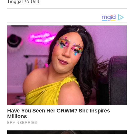
Tinggal 35 Unit
WN
KALTARA
WN
KALSEL
WN
KALTIM
WN
SULSEL
WN
GORONTALO
WN
SULUT