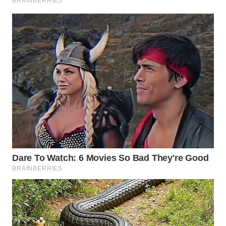
WN
BOGOR
WN
DEPOK
WN
TAPANULI
UTARA
WN
SAMOSIR
WN
PADANG
LAWAS