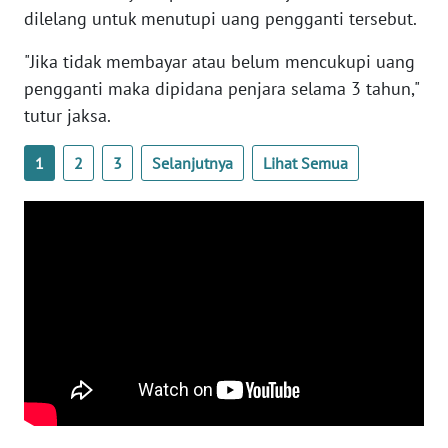
dilelang untuk menutupi uang pengganti tersebut.
WN
SERAMBI
"Jika tidak membayar atau belum mencukupi uang
pengganti maka dipidana penjara selama 3 tahun,"
WN
tutur jaksa.
JAMBI
1
2
3
Selanjutnya
Lihat Semua
WN
SULTRA
WN
NTB
WN
SULTENG
WN
SULBAR