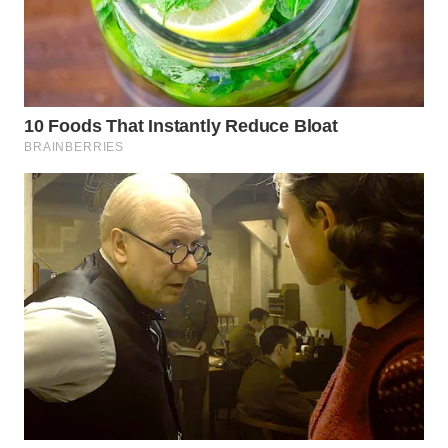
WN
PRIANGAN
TIMUR
WN
SEMARANG
WN
SOLO
WN
BOROBUDUR
WN
MADURA
WN
SURABAYA