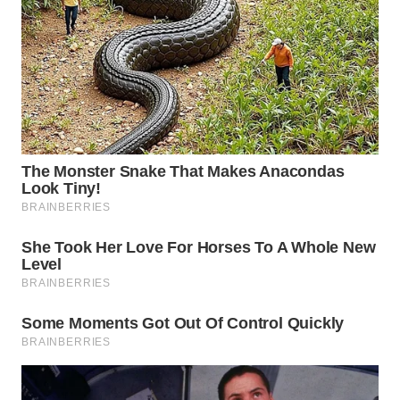
WN
SUMEDANG
WN
CIANJUR
WN
KEPULAUAN
SERIBU
WN
TANGERANG
WN
BINJAI
WN
CIREBON