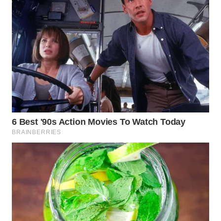
WN
INDRAMAYU
WN
KUNINGAN
WN
MAJALENGKA
WN
SUBANG
WN
SUKABUMI
WN
PURWAKARTA