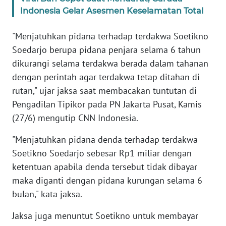
Indonesia Gelar Asesmen Keselamatan Total
KARIR
"Menjatuhkan pidana terhadap terdakwa Soetikno
Soedarjo berupa pidana penjara selama 6 tahun
DISCLAIMER
dikurangi selama terdakwa berada dalam tahanan
dengan perintah agar terdakwa tetap ditahan di
Wahana
News
rutan," ujar jaksa saat membacakan tuntutan di
Regional
Pengadilan Tipikor pada PN Jakarta Pusat, Kamis
(27/6) mengutip CNN Indonesia.
WN
SUMUT
"Menjatuhkan pidana denda terhadap terdakwa
Soetikno Soedarjo sebesar Rp1 miliar dengan
WN
ketentuan apabila denda tersebut tidak dibayar
JAKARTA
maka diganti dengan pidana kurungan selama 6
bulan," kata jaksa.
WN
JABAR
Jaksa juga menuntut Soetikno untuk membayar