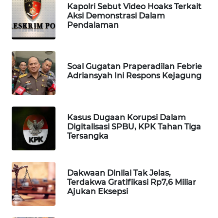
Kapolri Sebut Video Hoaks Terkait
WAHANA
Aksi Demonstrasi Dalam
DESA
Pendalaman
WISATA
LAPAK
Soal Gugatan Praperadilan Febrie
WAHANA
Adriansyah Ini Respons Kejagung
Wahana
Network
Kasus Dugaan Korupsi Dalam
Digitalisasi SPBU, KPK Tahan Tiga
KONSUMEN
Tersangka
LISTRIK
MASYARAKAT
Dakwaan Dinilai Tak Jelas,
KELISTRIKAN
Terdakwa Gratifikasi Rp7,6 Miliar
Ajukan Eksepsi
WALINKI
ID