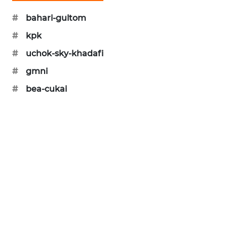
SIBARAGAS
#
bahari-gultom
NEWS
#
kpk
METRO
#
uchok-sky-khadafi
SIANTAR
#
gmni
NEWS
#
bea-cukai
METRO
MEDAN
NEWS
METRO
JAKARTA
NEWS
KRT
NEWS