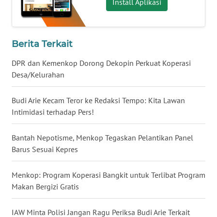
Install Aplikasi
WN
BABEL
Berita Terkait
WN
SUMBAR
DPR dan Kemenkop Dorong Dekopin Perkuat Koperasi
Desa/Kelurahan
WN
SUMSEL
Budi Arie Kecam Teror ke Redaksi Tempo: Kita Lawan
Intimidasi terhadap Pers!
WN
BENGKULU
Bantah Nepotisme, Menkop Tegaskan Pelantikan Panel
Barus Sesuai Kepres
WN
LAMPUNG
Menkop: Program Koperasi Bangkit untuk Terlibat Program
Makan Bergizi Gratis
WN
JATENG
IAW Minta Polisi Jangan Ragu Periksa Budi Arie Terkait