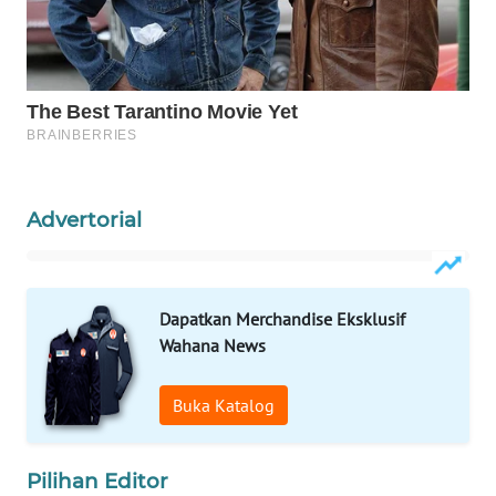
WAHANA
SPORT
WAHANA
UMKM
WAHANA
SELEB
Advertorial
WAHANA
PERSONA
Dapatkan Merchandise Eksklusif
Wahana News
WAHANA
OTOMOTIF
Buka Katalog
WAHANA
HEALTH
Pilihan Editor