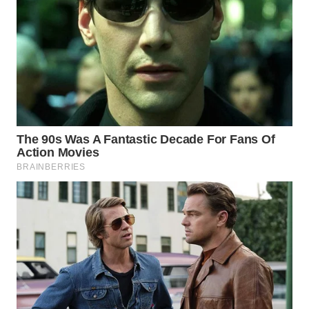
WAHANA
LISTRIK
WAHANA
TRAVEL
WAHANA
TV
WAHANANEWS
ID
WAHANANEWS
CO ID
WAHANANEWS
NET