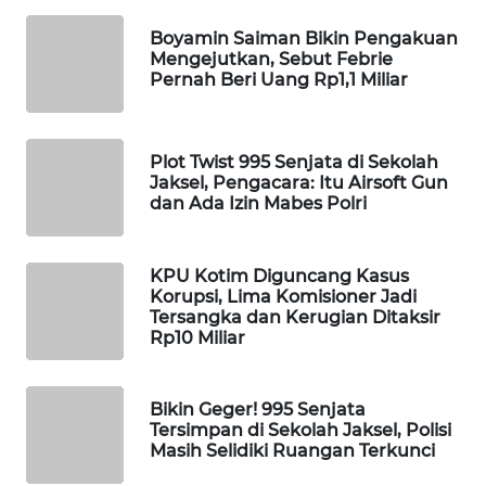
WAHANA
Boyamin Saiman Bikin Pengakuan
DESA
Mengejutkan, Sebut Febrie
WISATA
Pernah Beri Uang Rp1,1 Miliar
LAPAK
WAHANA
Plot Twist 995 Senjata di Sekolah
Jaksel, Pengacara: Itu Airsoft Gun
dan Ada Izin Mabes Polri
Wahana
Network
KPU Kotim Diguncang Kasus
KONSUMEN
Korupsi, Lima Komisioner Jadi
LISTRIK
Tersangka dan Kerugian Ditaksir
Rp10 Miliar
MASYARAKAT
KELISTRIKAN
Bikin Geger! 995 Senjata
Tersimpan di Sekolah Jaksel, Polisi
WALINKI
Masih Selidiki Ruangan Terkunci
ID