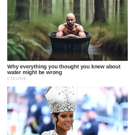
TAPANULI
TENGAH
WN DELI
SERDANG
WN
TEBING
TINGGI
WN
PAKPAK
WN
KARAWANG
WN
BEKASI