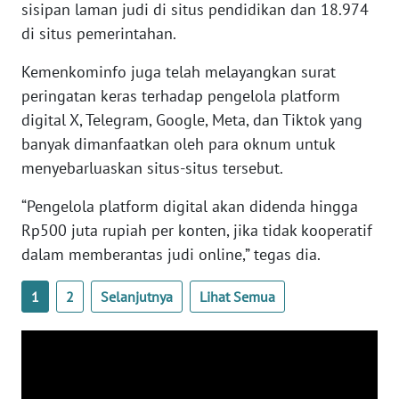
sisipan laman judi di situs pendidikan dan 18.974
WN
di situs pemerintahan.
BANTEN
Kemenkominfo juga telah melayangkan surat
WN
peringatan keras terhadap pengelola platform
NTT
digital X, Telegram, Google, Meta, dan Tiktok yang
banyak dimanfaatkan oleh para oknum untuk
WN
KEPRI
menyebarluaskan situs-situs tersebut.
“Pengelola platform digital akan didenda hingga
WN
Rp500 juta rupiah per konten, jika tidak kooperatif
PAPUA
dalam memberantas judi online,” tegas dia.
WN
1
2
Selanjutnya
Lihat Semua
PAPUA
BARAT
WN
RIAU