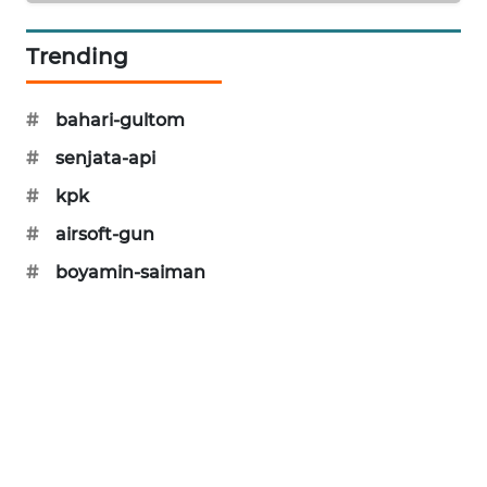
KARING
NEWS
Trending
JURNAL
MARITIM
#
bahari-gultom
#
senjata-api
HUMBANG
#
kpk
NEWS
#
airsoft-gun
GARONGGANG
#
boyamin-saiman
NEWS
FISUELRI
ID
ENERGI
NEWS