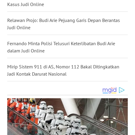
Kasus Judi Online
WN
NUSANTARA
Relawan Projo: Budi Arie Pejuang Garis Depan Berantas
Judi Online
WN
JOGJA
Fernando Minta Polisi Telusuri Keterlibatan Budi Arie
dalam Judi Online
WN
JATIM
Mirip Sistem 911 di AS, Nomor 112 Bakal Ditingkatkan
Jadi Kontak Darurat Nasional
WN
BALI
WN
KALBAR
WN
KALTENG