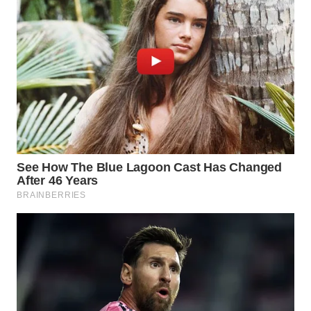
WN
INDRAMAYU
WN
KUNINGAN
WN
MAJALENGKA
WN
SUBANG
WN
SUKABUMI
WN
PURWAKARTA