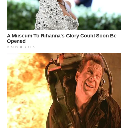
WN
BOGOR
WN
DEPOK
WN
TAPANULI
UTARA
WN
SAMOSIR
WN
PADANG
LAWAS