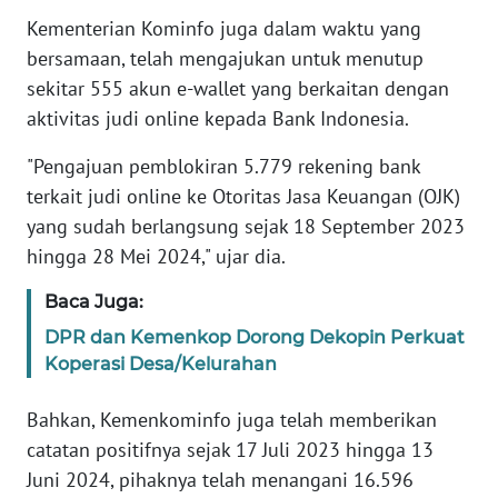
Kementerian Kominfo juga dalam waktu yang
KARIR
bersamaan, telah mengajukan untuk menutup
sekitar 555 akun e-wallet yang berkaitan dengan
DISCLAIMER
aktivitas judi online kepada Bank Indonesia.
"Pengajuan pemblokiran 5.779 rekening bank
Wahana
News
terkait judi online ke Otoritas Jasa Keuangan (OJK)
Regional
yang sudah berlangsung sejak 18 September 2023
hingga 28 Mei 2024," ujar dia.
WN
SUMUT
Baca Juga:
DPR dan Kemenkop Dorong Dekopin Perkuat
WN
Koperasi Desa/Kelurahan
JAKARTA
Bahkan, Kemenkominfo juga telah memberikan
WN
catatan positifnya sejak 17 Juli 2023 hingga 13
JABAR
Juni 2024, pihaknya telah menangani 16.596