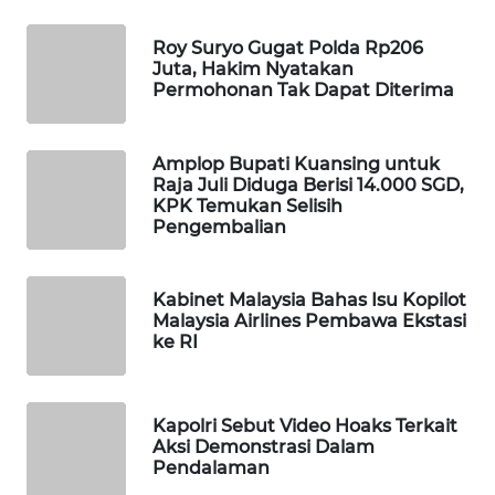
MAWAKA
Roy Suryo Gugat Polda Rp206
ID
Juta, Hakim Nyatakan
Permohonan Tak Dapat Diterima
MARTABAT
NET
Amplop Bupati Kuansing untuk
Raja Juli Diduga Berisi 14.000 SGD,
PLN
KPK Temukan Selisih
WATCH
Pengembalian
MKLI
Kabinet Malaysia Bahas Isu Kopilot
Malaysia Airlines Pembawa Ekstasi
LPKKI
ke RI
LKKI
Kapolri Sebut Video Hoaks Terkait
Aksi Demonstrasi Dalam
KOPEKLIN
Pendalaman