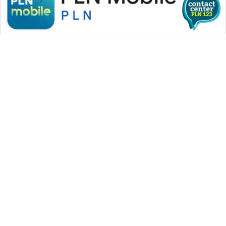
WAHANA MEDIA GROUP
|
|
|
WAHANA NEWS co
WAHANA TANI
WAHANA ADVOKAT
|
|
WAHANA INFRASTRUKTUR
WAHANA KONSUMEN
|
|
|
WAHANA LISTRIK
WAHANA TRAVEL
WAHANA TV
|
|
|
WAHANANEWS id
WAHANANEWS CO ID
WAHANANEWS NET
|
|
|
WAHANA SPORT ID
Wahana UMKM
Wahana Seleb
|
|
|