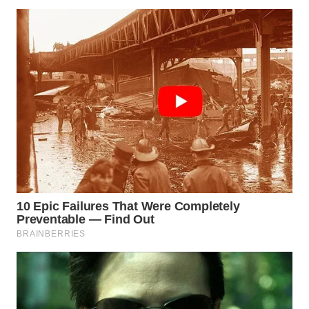
Wahana
Media
Group
WAHANA
NEWS
WAHANA
TANI
WAHANA
ADVOKAT
WAHANA
INFRASTRUKTUR
WAHANA
KONSUMEN