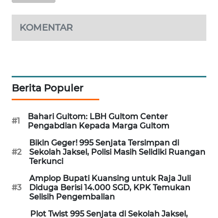
PORTAL
KONSUMEN
KOMENTAR
FORWAMKI
ALPERKLINAS
Berita Populer
FORJASIDA
Bahari Gultom: LBH Gultom Center
#1
TAMBANG
Pengabdian Kepada Marga Gultom
NEWS
Bikin Geger! 995 Senjata Tersimpan di
#2
Sekolah Jaksel, Polisi Masih Selidiki Ruangan
SITUNGIR
Terkunci
NEWS
Amplop Bupati Kuansing untuk Raja Juli
#3
Diduga Berisi 14.000 SGD, KPK Temukan
SIDIKALANG
Selisih Pengembalian
NEWS
Plot Twist 995 Senjata di Sekolah Jaksel,