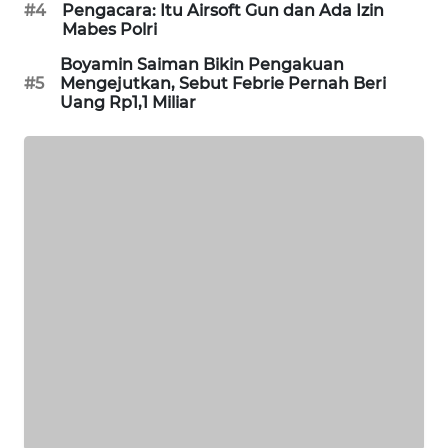
#4
Pengacara: Itu Airsoft Gun dan Ada Izin
SIBARAGAS
Mabes Polri
NEWS
Boyamin Saiman Bikin Pengakuan
#5
Mengejutkan, Sebut Febrie Pernah Beri
METRO
Uang Rp1,1 Miliar
SIANTAR
NEWS
METRO
MEDAN
NEWS
METRO
JAKARTA
NEWS
KRT
NEWS