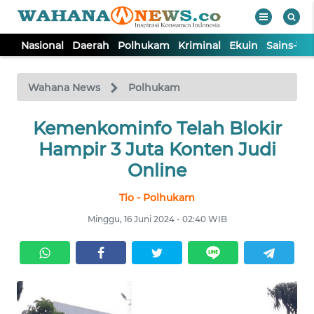
Nasional
Daerah
Polhukam
Kriminal
Ekuin
Sains-Te
WAHANA
Tutup
TV
Wahana News
Polhukam
NASIONAL
Kemenkominfo Telah Blokir
Hampir 3 Juta Konten Judi
DAERAH
Online
Tio - Polhukam
POLHUKAM
Minggu, 16 Juni 2024 - 02:40 WIB
KRIMINAL
EKUIN