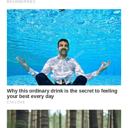
WN
TAPANULI
SELATAN
WN
TANJUNG
LESUNG
WN
KARO
WN
SIMALUNGUN
WN
LABUHANBATU
WN