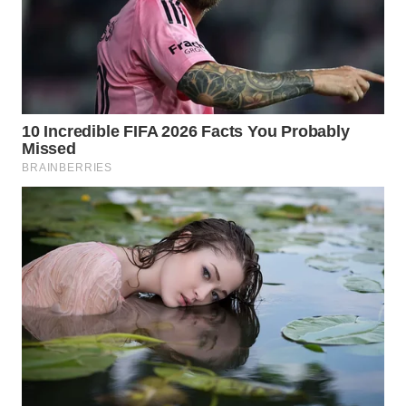
WN
PRIANGAN
TIMUR
WN
SEMARANG
WN
SOLO
WN
BOROBUDUR
WN
MADURA
WN
SURABAYA