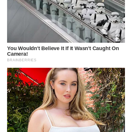
WN
KALTARA
WN
KALSEL
WN
KALTIM
WN
SULSEL
WN
GORONTALO
WN
SULUT