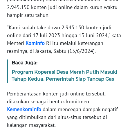
Informasi
2.945.150 konten judi online dalam kurun waktu
hampir satu tahun.
INDEKS
BERITA
"Kami sudah take down 2.945.150 konten judi
online dari 17 Juli 2023 hingga 13 Juni 2024," kata
KONTAK
KAMI
Menteri
Kominfo
RI itu melalui keterangan
resminya, di Jakarta, Sabtu (15/6/2024).
INFO
Baca Juga:
IKLAN
Program Koperasi Desa Merah Putih Masuki
Tahap Kedua, Pemerintah Siap Tancap Gas
TENTANG
KAMI
Pemberantasan konten judi online tersebut,
PEDOMAN
dilakukan sebagai bentuk komitmen
MEDIA
Kemenkominfo
dalam mencegah dampak negatif
SIBER
yang ditimbulkan dari situs-situs tersebut di
kalangan masyarakat.
REDAKSI