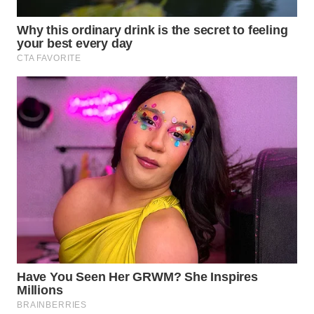
WN
NATUNA
WN
BINTAN
WN
MANDALIKA
WN
LIKUPANG
WN
LABUANBAJO
WN
BORNEO