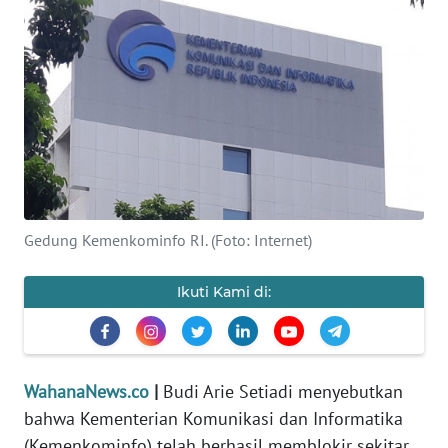
SAINS-TEKNO
KESEHATAN
INTERNASIONAL
SERBA-SERBI
PENDIDIKAN
Gedung Kemenkominfo RI. (Foto: Internet)
OLAHRAGA
Ikuti Kami di:
OPINI
WahanaNews.co
|
Budi Arie Setiadi menyebutkan
EDITORIAL
bahwa Kementerian Komunikasi dan Informatika
(Kemenkominfo) telah berhasil memblokir sekitar