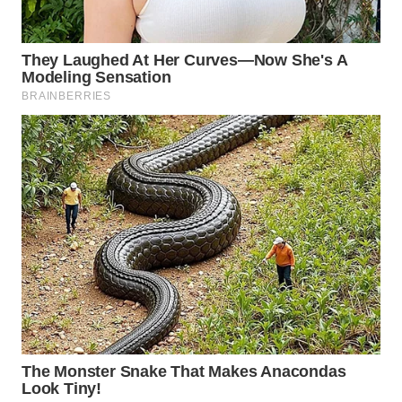
WN
MALUKU
WN
MALUT
WN
DAIRI
WN
DANAU
TOBA
WN
NIAS
WN
LANGKAT