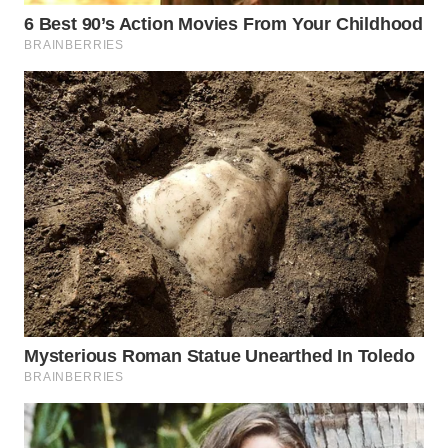
WN
SUMEDANG
WN
CIANJUR
WN
KEPULAUAN
SERIBU
WN
TANGERANG
WN
BINJAI
WN
CIREBON