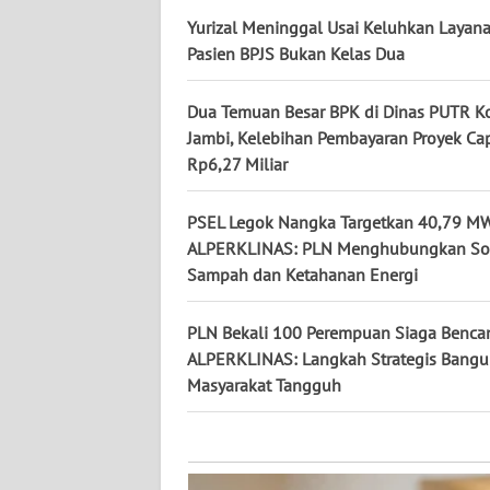
KALTARA
Yurizal Meninggal Usai Keluhkan Layana
Pasien BPJS Bukan Kelas Dua
WN
KALSEL
Dua Temuan Besar BPK di Dinas PUTR K
Jambi, Kelebihan Pembayaran Proyek Ca
WN
Rp6,27 Miliar
KALTIM
PSEL Legok Nangka Targetkan 40,79 MW
WN
SULSEL
ALPERKLINAS: PLN Menghubungkan So
Sampah dan Ketahanan Energi
WN
GORONTALO
PLN Bekali 100 Perempuan Siaga Benca
ALPERKLINAS: Langkah Strategis Bang
Masyarakat Tangguh
WN
SULUT
WN
MALUKU