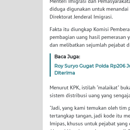
Menteri Imigrasi dan Pemasyarakatan
diduga digunakan untuk menandai a
WN
Direktorat Jenderal Imigrasi.
NTT
Fakta itu diungkap Komisi Pembera
WN
pembagian uang hasil pemerasan y
KEPRI
dan melibatkan sejumlah pejabat d
Baca Juga:
WN
PAPUA
Roy Suryo Gugat Polda Rp206 
Diterima
WN
PAPUA
Menurut KPK, istilah "malaikat" bu
BARAT
sistem distribusi uang yang senga
WN
"Jadi, yang kami temukan oleh tim 
RIAU
tertangkap tangan, jadi kode itu m
Imipas, khusus untuk pejabat yang d
WN