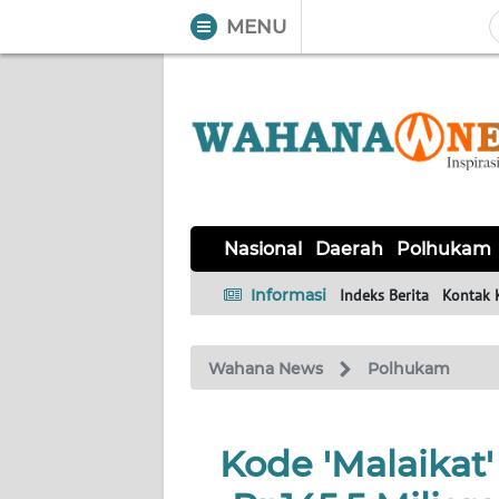
MENU
WAHANA
Tutup
TV
NASIONAL
DAERAH
POLHUKAM
KRIMINAL
EKUIN
SAINS-
KESEHATAN
INTERNASIONAL
Nasional
Daerah
Polhukam
TEKNO
Informasi
Indeks Berita
Kontak 
SERBA-
PENDIDIKAN
OLAHRAGA
OPINI
SERBI
Wahana News
Polhukam
EDITORIAL
Kode 'Malaikat
Informasi