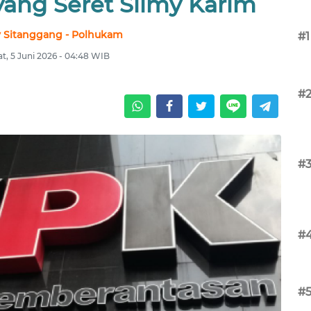
 yang Seret Silmy Karim
 Sitanggang - Polhukam
#1
t, 5 Juni 2026 - 04:48 WIB
#
#
#
#