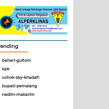
rending
bahari-gultom
kpk
uchok-sky-khadafi
bupati-pemalang
nadim-makarim