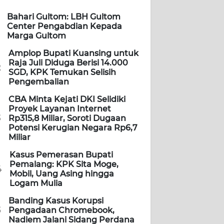
Bahari Gultom: LBH Gultom
Center Pengabdian Kepada
Marga Gultom
Amplop Bupati Kuansing untuk
Raja Juli Diduga Berisi 14.000
2
SGD, KPK Temukan Selisih
Pengembalian
CBA Minta Kejati DKI Selidiki
Proyek Layanan Internet
3
Rp315,8 Miliar, Soroti Dugaan
Potensi Kerugian Negara Rp6,7
Miliar
Kasus Pemerasan Bupati
Pemalang: KPK Sita Moge,
4
Mobil, Uang Asing hingga
Logam Mulia
Banding Kasus Korupsi
5
Pengadaan Chromebook,
Nadiem Jalani Sidang Perdana