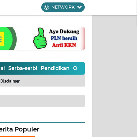
NETWORK
al
Serba-serbi
Pendidikan
Olahraga
Opini
Editoria
Disclaimer
erita Populer