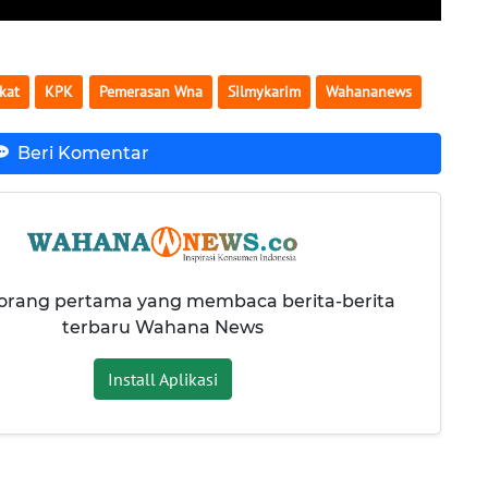
kat
KPK
Pemerasan Wna
Silmykarim
Wahananews
Beri Komentar
 orang pertama yang membaca berita-berita
terbaru Wahana News
Install Aplikasi