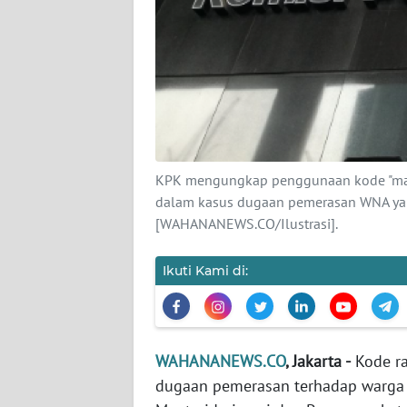
KARIR
DISCLAIMER
Wahana
News
Regional
KPK mengungkap penggunaan kode "mala
WN
dalam kasus dugaan pemerasan WNA yan
SUMUT
[WAHANANEWS.CO/Ilustrasi].
WN
JAKARTA
Ikuti Kami di:
WN
JABAR
WAHANANEWS.CO
, Jakarta -
Kode ra
dugaan pemerasan terhadap warga 
WN
BANTEN