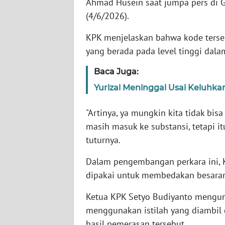
Ahmad Husein saat jumpa pers di G
SERAMBI
(4/6/2026).
WN
KPK menjelaskan bahwa kode terse
JAMBI
yang berada pada level tinggi dalam
WN
Baca Juga:
SULTRA
Yurizal Meninggal Usai Keluhk
WN
"Artinya, ya mungkin kita tidak bis
NTB
masih masuk ke substansi, tetapi itu
tuturnya.
WN
SULTENG
Dalam pengembangan perkara ini, K
dipakai untuk membedakan besaran
WN
SULBAR
Ketua KPK Setyo Budiyanto mengung
menggunakan istilah yang diambil 
WN
hasil pemerasan tersebut.