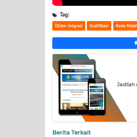
NUSANTARA
Tag:
WN
JOGJA
Dirjen Imigrasi
Gratifikasi
Kode Malai
WN
JATIM
WN
BALI
Jadilah
WN
KALBAR
WN
KALTENG
WN
Berita Terkait