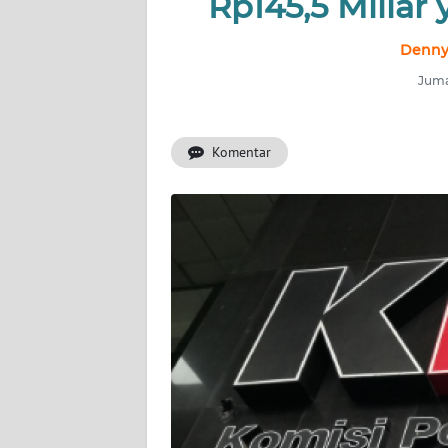
Rp145,5 Miliar
INDEKS
BERITA
Denny
Juma
KONTAK
KAMI
Komentar
INFO
IKLAN
TENTANG
KAMI
PEDOMAN
MEDIA
SIBER
REDAKSI