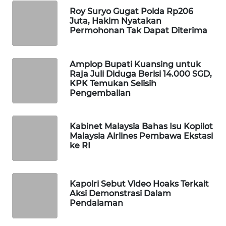
Roy Suryo Gugat Polda Rp206
WAHANA
Juta, Hakim Nyatakan
SPORT
Permohonan Tak Dapat Diterima
WAHANA
UMKM
Amplop Bupati Kuansing untuk
Raja Juli Diduga Berisi 14.000 SGD,
KPK Temukan Selisih
WAHANA
Pengembalian
SELEB
WAHANA
Kabinet Malaysia Bahas Isu Kopilot
PERSONA
Malaysia Airlines Pembawa Ekstasi
ke RI
WAHANA
OTOMOTIF
Kapolri Sebut Video Hoaks Terkait
Aksi Demonstrasi Dalam
WAHANA
Pendalaman
HEALTH