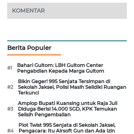
WAHANA
KOMENTAR
DESA
WISATA
LAPAK
WAHANA
Berita Populer
Wahana
Network
Bahari Gultom: LBH Gultom Center
#1
Pengabdian Kepada Marga Gultom
KONSUMEN
Bikin Geger! 995 Senjata Tersimpan di
LISTRIK
#2
Sekolah Jaksel, Polisi Masih Selidiki Ruangan
Terkunci
MASYARAKAT
Amplop Bupati Kuansing untuk Raja Juli
KELISTRIKAN
#3
Diduga Berisi 14.000 SGD, KPK Temukan
Selisih Pengembalian
WALINKI
Plot Twist 995 Senjata di Sekolah Jaksel,
ID
#4
Pengacara: Itu Airsoft Gun dan Ada Izin