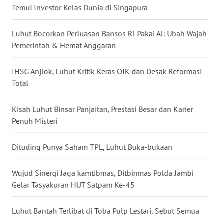
Temui Investor Kelas Dunia di Singapura
WN
SERAMBI
Luhut Bocorkan Perluasan Bansos RI Pakai AI: Ubah Wajah
Pemerintah & Hemat Anggaran
WN
JAMBI
IHSG Anjlok, Luhut Kritik Keras OJK dan Desak Reformasi
Total
WN
SULTRA
Kisah Luhut Binsar Panjaitan, Prestasi Besar dan Karier
Penuh Misteri
WN
NTB
Dituding Punya Saham TPL, Luhut Buka-bukaan
WN
SULTENG
Wujud Sinergi Jaga kamtibmas, Ditbinmas Polda Jambi
Gelar Tasyakuran HUT Satpam Ke-45
WN
SULBAR
Luhut Bantah Terlibat di Toba Pulp Lestari, Sebut Semua