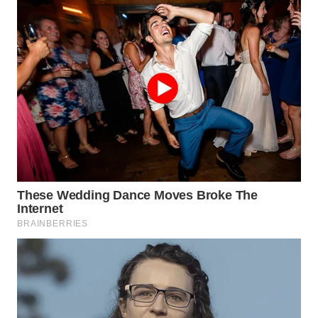
WN
NUSANTARA
WN
JOGJA
WN
JATIM
WN
BALI
WN
KALBAR
WN
KALTENG