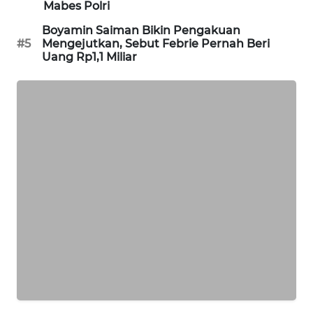
Mabes Polri
MAWAKA
Boyamin Saiman Bikin Pengakuan
ID
#5
Mengejutkan, Sebut Febrie Pernah Beri
Uang Rp1,1 Miliar
MARTABAT
NET
PLN
WATCH
MKLI
LPKKI
LKKI
KOPEKLIN