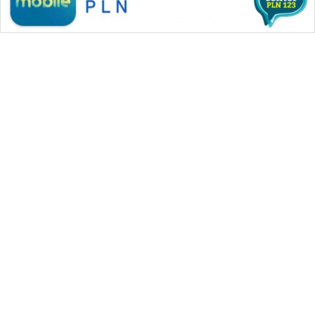
WAHANA MEDIA GROUP
|
|
|
WAHANA NEWS co
WAHANA TANI
WAHANA ADVOKAT
|
|
WAHANA INFRASTRUKTUR
WAHANA KONSUMEN
|
|
|
WAHANA LISTRIK
WAHANA TRAVEL
WAHANA TV
|
|
|
WAHANANEWS id
WAHANANEWS CO ID
WAHANANEWS NET
|
|
|
WAHANA SPORT ID
Wahana UMKM
Wahana Seleb
|
|
|
Wahana Persona
Wahana Otomotif
Wahana Health