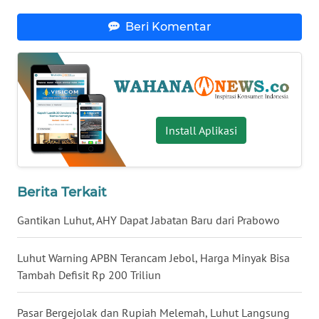
WN
Beri Komentar
BANTEN
WN
NTT
WN
Install Aplikasi
KEPRI
WN
PAPUA
Berita Terkait
Gantikan Luhut, AHY Dapat Jabatan Baru dari Prabowo
WN
PAPUA
BARAT
Luhut Warning APBN Terancam Jebol, Harga Minyak Bisa
Tambah Defisit Rp 200 Triliun
WN
RIAU
Pasar Bergejolak dan Rupiah Melemah, Luhut Langsung