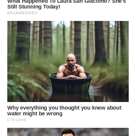
WN
INDRAMAYU
WN
KUNINGAN
WN
MAJALENGKA
WN
SUBANG
WN
SUKABUMI
WN
PURWAKARTA