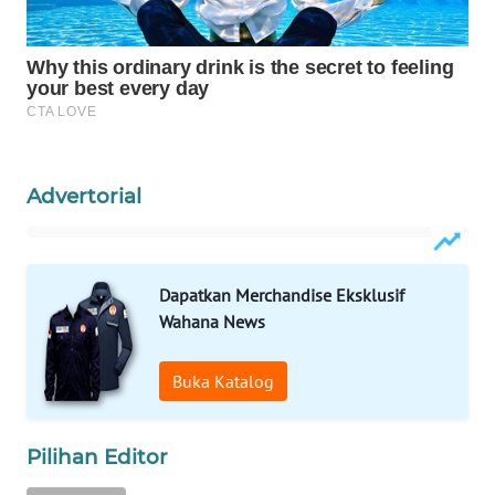
Wahana
Media
Group
WAHANA
NEWS
Advertorial
WAHANA
TANI
WAHANA
Dapatkan Merchandise Eksklusif
ADVOKAT
Wahana News
WAHANA
Buka Katalog
INFRASTRUKTUR
WAHANA
Pilihan Editor
KONSUMEN