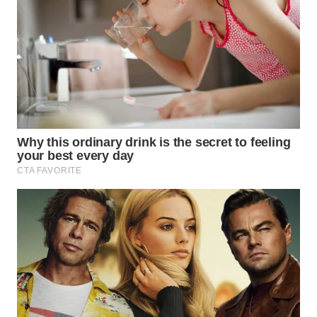
WN
BOGOR
WN
DEPOK
WN
TAPANULI
UTARA
WN
SAMOSIR
WN
PADANG
LAWAS