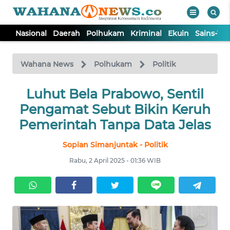
Nasional
Daerah
Polhukam
Kriminal
Ekuin
Sains-Te
WAHANA
Tutup
TV
Wahana News
Polhukam
Politik
NASIONAL
Luhut Bela Prabowo, Sentil
Pengamat Sebut Bikin Keruh
DAERAH
Pemerintah Tanpa Data Jelas
Sopian Simanjuntak - Politik
POLHUKAM
Rabu, 2 April 2025 - 01:36 WIB
KRIMINAL
EKUIN