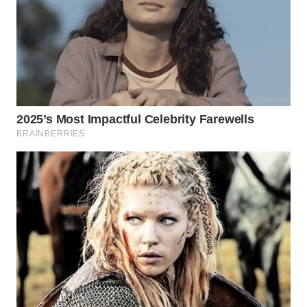
WN
KALTARA
WN
KALSEL
WN
KALTIM
WN
SULSEL
WN
GORONTALO
WN
SULUT