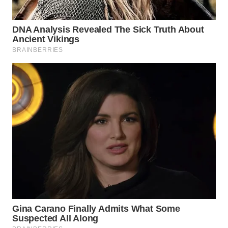
WN
MALUKU
WN
MALUT
WN
DAIRI
WN
DANAU
TOBA
WN
NIAS
WN
LANGKAT