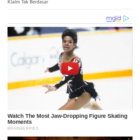
Klaim Tak Berdasar
WN
BABEL
WN
SUMBAR
WN
SUMSEL
WN
BENGKULU
WN
LAMPUNG
WN
JATENG