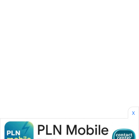
SONYA
ASA
NEWS
X