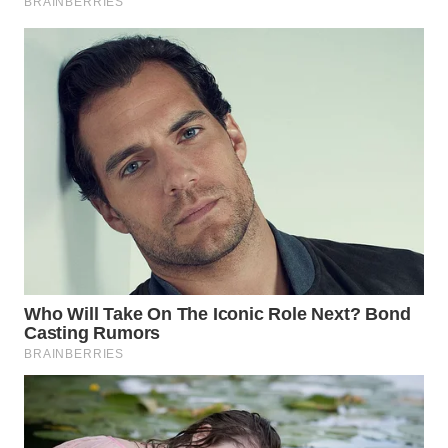
WN
TAPANULI
SELATAN
WN
TANJUNG
LESUNG
WN
KARO
WN
SIMALUNGUN
WN
LABUHANBATU
WN