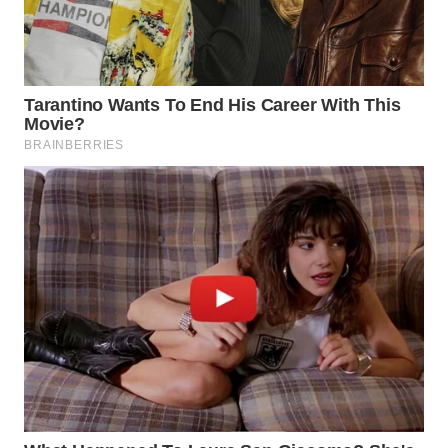
WN
SUMEDANG
WN
CIANJUR
WN
KEPULAUAN
SERIBU
WN
TANGERANG
WN
BINJAI
WN
CIREBON