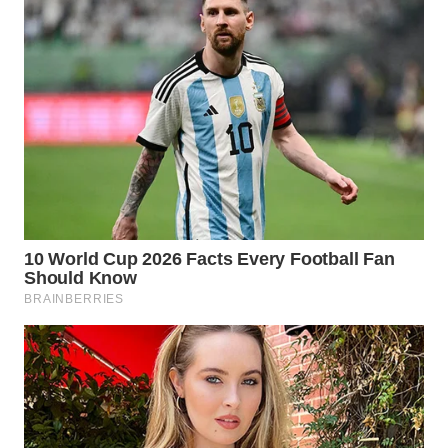
WN
PRIANGAN
TIMUR
WN
SEMARANG
WN
SOLO
WN
BOROBUDUR
WN
MADURA
WN
SURABAYA