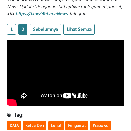
News Update" dengan install aplikasi Telegram di ponsel,
klik
https://t.me/WahanaNews
, lalu join.
KARIR
1
2
Sebelumnya
Lihat Semua
DISCLAIMER
Wahana
News
Regional
WN
SUMUT
WN
JAKARTA
WN
Tag:
JABAR
DATA
Ketua Den
Luhut
Pengamat
Prabowo