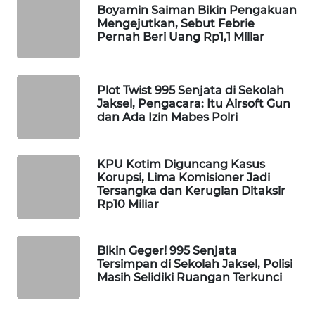
Boyamin Saiman Bikin Pengakuan
WAHANA
Mengejutkan, Sebut Febrie
LISTRIK
Pernah Beri Uang Rp1,1 Miliar
WAHANA
TRAVEL
Plot Twist 995 Senjata di Sekolah
Jaksel, Pengacara: Itu Airsoft Gun
dan Ada Izin Mabes Polri
WAHANA
TV
KPU Kotim Diguncang Kasus
WAHANANEWS
Korupsi, Lima Komisioner Jadi
Tersangka dan Kerugian Ditaksir
ID
Rp10 Miliar
WAHANANEWS
CO ID
Bikin Geger! 995 Senjata
Tersimpan di Sekolah Jaksel, Polisi
Masih Selidiki Ruangan Terkunci
WAHANANEWS
NET