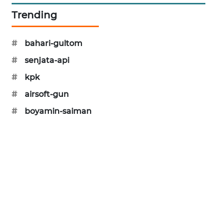
PORTAL
Trending
KONSUMEN
#
bahari-gultom
FORWAMKI
#
senjata-api
ALPERKLINAS
#
kpk
#
airsoft-gun
FORJASIDA
#
boyamin-saiman
TAMBANG
NEWS
SITUNGIR
NEWS
SIDIKALANG
NEWS