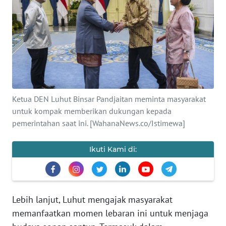
SAINS-TEKNO
KESEHATAN
INTERNASIONAL
SERBA-SERBI
Ketua DEN Luhut Binsar Pandjaitan meminta masyarakat
untuk kompak memberikan dukungan kepada
PENDIDIKAN
pemerintahan saat ini. [WahanaNews.co/Istimewa]
OLAHRAGA
Ikuti Kami di:
OPINI
Lebih lanjut, Luhut mengajak masyarakat
EDITORIAL
memanfaatkan momen lebaran ini untuk menjaga