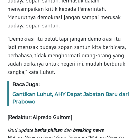
budaya sopan santun. Termasuk dalam
Informasi
menyampaikan kritik kepada Pemerintah.
INDEKS
Menurutnya demokrasi jangan sampai merusak
BERITA
budaya sopan santun.
"Demokrasi itu betul, tapi jangan demokrasi itu
KONTAK
KAMI
jadi merusak budaya sopan santun kita berbicara,
berbahasa, tidak menghormati orang-orang yang
INFO
sudah berkarya untuk negeri ini, mudah berburuk
IKLAN
sangka," kata Luhut.
TENTANG
Baca Juga:
KAMI
Gantikan Luhut, AHY Dapat Jabatan Baru dari
Prabowo
PEDOMAN
MEDIA
[Redaktur: Alpredo Gultom]
SIBER
Ikuti update
berita pilihan
dan
breaking news
REDAKSI
WahanaNews.co lewat Grup Telegram "WahanaNews.co