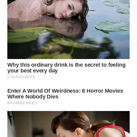
TAPANULI
TENGAH
WN DELI
SERDANG
WN
TEBING
TINGGI
WN
PAKPAK
WN
KARAWANG
WN
BEKASI