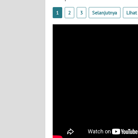
BABEL
1
2
3
Selanjutnya
Liha
WN
SUMBAR
WN
SUMSEL
WN
BENGKULU
WN
LAMPUNG
WN
JATENG
WN