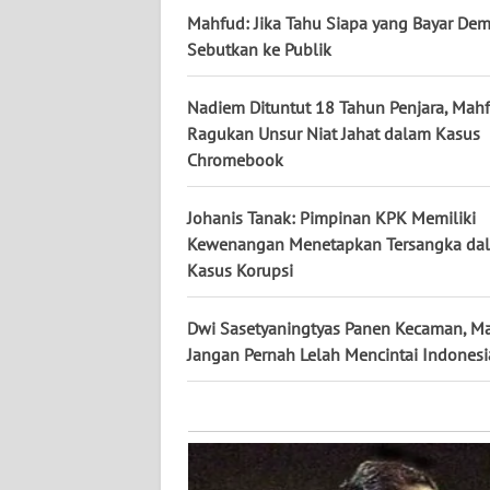
KALTARA
Mahfud: Jika Tahu Siapa yang Bayar Dem
Sebutkan ke Publik
WN
KALSEL
Nadiem Dituntut 18 Tahun Penjara, Ma
Ragukan Unsur Niat Jahat dalam Kasus
WN
Chromebook
KALTIM
Johanis Tanak: Pimpinan KPK Memiliki
WN
Kewenangan Menetapkan Tersangka da
SULSEL
Kasus Korupsi
WN
GORONTALO
Dwi Sasetyaningtyas Panen Kecaman, M
Jangan Pernah Lelah Mencintai Indonesi
WN
SULUT
WN
MALUKU