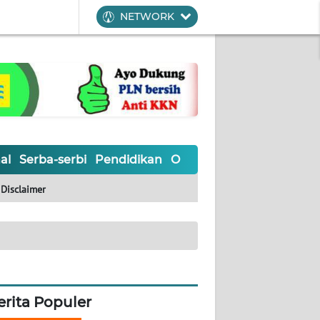
NETWORK
al
Serba-serbi
Pendidikan
Olahraga
Opini
Editoria
Disclaimer
erita Populer