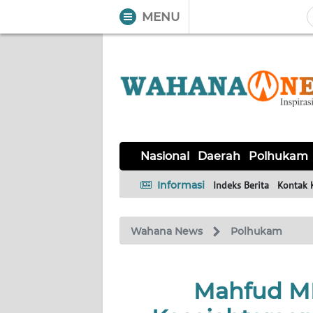
MENU
WAHANA
Tutup
TV
NASIONAL
DAERAH
POLHUKAM
KRIMINAL
EKUIN
SAINS-
KESEHATAN
INTERNASIONAL
Nasional
Daerah
Polhukam
TEKNO
Informasi
Indeks Berita
Kontak 
SERBA-
PENDIDIKAN
OLAHRAGA
OPINI
SERBI
Wahana News
Polhukam
EDITORIAL
Mahfud MD
Informasi