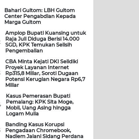
Bahari Gultom: LBH Gultom
Center Pengabdian Kepada
Marga Gultom
Amplop Bupati Kuansing untuk
Raja Juli Diduga Berisi 14.000
2
SGD, KPK Temukan Selisih
Pengembalian
CBA Minta Kejati DKI Selidiki
Proyek Layanan Internet
3
Rp315,8 Miliar, Soroti Dugaan
Potensi Kerugian Negara Rp6,7
Miliar
Kasus Pemerasan Bupati
Pemalang: KPK Sita Moge,
4
Mobil, Uang Asing hingga
Logam Mulia
Banding Kasus Korupsi
5
Pengadaan Chromebook,
Nadiem Jalani Sidang Perdana