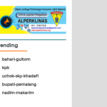
rending
bahari-gultom
kpk
uchok-sky-khadafi
bupati-pemalang
nadim-makarim