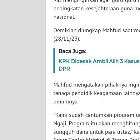
peningkatan kesejahteraan guna m
WN
nasional.
NTT
Demikian diungkap Mahfud saat m
(28/11/23).
WN
KEPRI
Baca Juga:
KPK Didesak Ambil Alih 3 Kasus
WN
PAPUA
DPR
Mahfud mengatakan pihaknya ingin
WN
PAPUA
tenaga pendidik keagamaan lainnya
BARAT
umumnya.
"Kami sudah cantumkan program un
WN
RIAU
Ngaji. Program itu akan menghitun
sungguh dana untuk para ustaz," k
WN