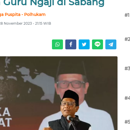
 Guru Ngaji di Sabang
a Puspita - Polhukam
#1
 28 November 2023 - 21:15 WIB
#
#
#
#