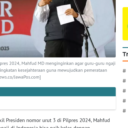
T
ilpres 2024, Mahfud MD menginginkan agar guru-guru ngaji
eningkatan kesejahteraan guna mewujudkan pemerataan
#
News.co/JawaPos.com]
#
#
#
#
il Presiden nomor urut 3 di Pilpres 2024, Mahfud
aji di Indonesia bisa naik kelas dengan