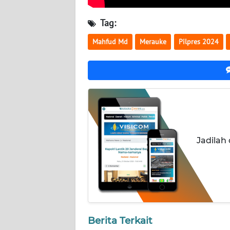
NUSANTARA
Tag:
WN
JOGJA
Mahfud Md
Merauke
Pilpres 2024
WN
JATIM
WN
BALI
Jadilah
WN
KALBAR
WN
KALTENG
Berita Terkait
WN