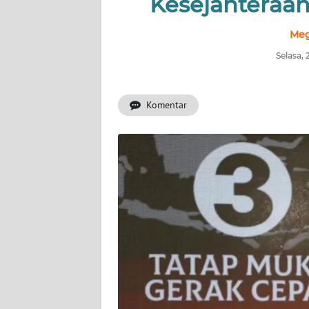
Kesejahteraan
INDEKS
BERITA
Meg
Selasa,
KONTAK
KAMI
Komentar
INFO
IKLAN
TENTANG
KAMI
PEDOMAN
MEDIA
SIBER
REDAKSI