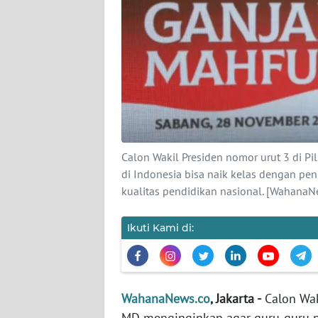
KARIR
DISCLAIMER
Wahana
News
Regional
WN
Calon Wakil Presiden nomor urut 3 di P
SUMUT
di Indonesia bisa naik kelas dengan p
kualitas pendidikan nasional. [Wahana
WN
JAKARTA
Ikuti Kami di:
WN
JABAR
WahanaNews.co
, Jakarta -
Calon Wak
WN
BANTEN
MD menginginkan agar guru-guru ng