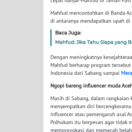
Cepat Ganjar-Mahfud di Taman Pasi
SERAMBI
Mahfud mencontohkan di Banda Aceh
WN
di antaranya mendapatkan upah d
JAMBI
Baca Juga:
WN
Mahfud: Jika Tahu Siapa yang 
SULTRA
Dengan meningkatnya kesejahteraa
WN
Mahfud berharap program tersebut
NTB
Indonesia dari Sabang sampai
Mer
Ngopi bareng influencer muda Ace
WN
SULTENG
Masih di Sabang, dalam rangkaian
menyempatkan diri bercengkerama
WN
SULBAR
influencer atau pemengaruh asal Ac
Polhukam itu berpesan agar tidak 
WN
memprovokasi dan memecah belah 