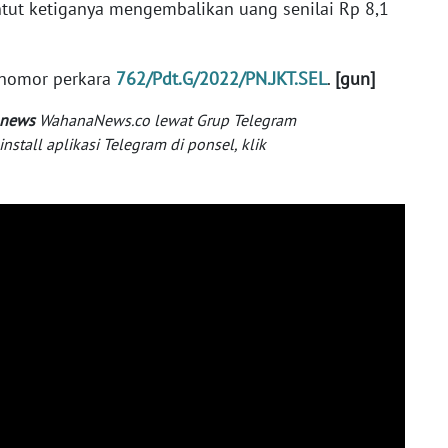
ntut ketiganya mengembalikan uang senilai Rp 8,1
 nomor perkara
762/Pdt.G/2022/PN.JKT.SEL
.
[gun]
 news
WahanaNews.co lewat Grup Telegram
tall aplikasi Telegram di ponsel, klik