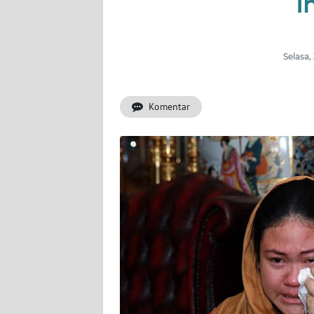
I
INDEKS
BERITA
Selasa,
KONTAK
KAMI
Komentar
INFO
IKLAN
TENTANG
KAMI
PEDOMAN
MEDIA
SIBER
REDAKSI