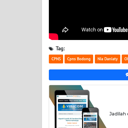
BABEL
WN
SUMBAR
WN
SUMSEL
Tag:
CPNS
Cpns Bodong
Nia Daniaty
Ol
WN
BENGKULU
WN
LAMPUNG
WN
JATENG
Jadilah
WN