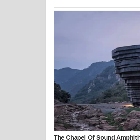
KALTARA
WN
KALSEL
WN
KALTIM
WN
SULSEL
WN
GORONTALO
WN
SULUT
WN
MALUKU