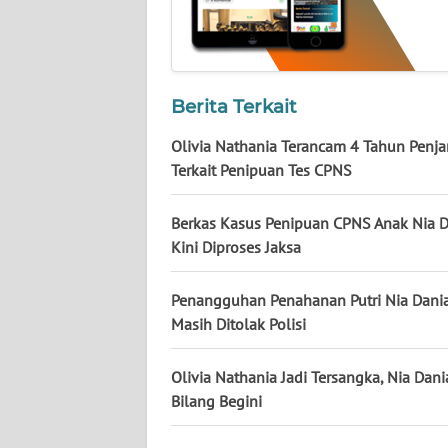
NUSANTARA
WN
JOGJA
Berita Terkait
WN
Olivia Nathania Terancam 4 Tahun Penja
JATIM
Terkait Penipuan Tes CPNS
WN
Berkas Kasus Penipuan CPNS Anak Nia D
BALI
Kini Diproses Jaksa
WN
Penangguhan Penahanan Putri Nia Dania
KALBAR
Masih Ditolak Polisi
WN
KALTENG
Olivia Nathania Jadi Tersangka, Nia Dani
Bilang Begini
WN