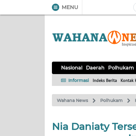
MENU
WAHANA
Tutup
TV
NASIONAL
DAERAH
POLHUKAM
KRIMINAL
EKUIN
SAINS-
KESEHATAN
INTERNASIONAL
Nasional
Daerah
Polhukam
TEKNO
Informasi
Indeks Berita
Kontak 
SERBA-
PENDIDIKAN
OLAHRAGA
OPINI
SERBI
Wahana News
Polhukam
EDITORIAL
Nia Daniaty Ter
Informasi