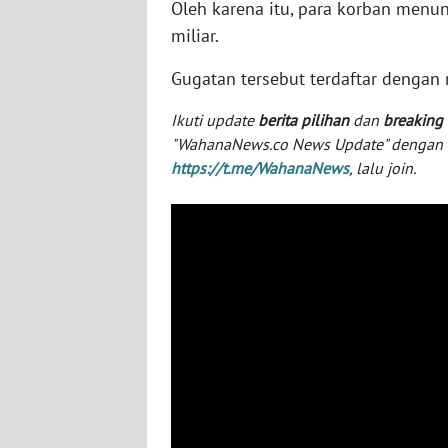
Oleh karena itu, para korban menu
SERAMBI
miliar.
WN
Gugatan tersebut terdaftar dengan
JAMBI
Ikuti update
berita pilihan
dan
breaking
WN
"WahanaNews.co News Update" dengan ins
SULTRA
https://t.me/WahanaNews
, lalu join.
WN
NTB
WN
SULTENG
WN
SULBAR
WN