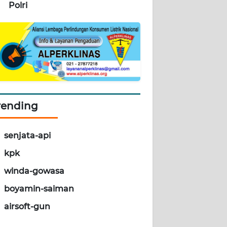
Polri
rending
senjata-api
kpk
winda-gowasa
boyamin-saiman
airsoft-gun