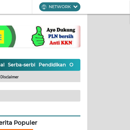
NETWORK
al
Serba-serbi
Pendidikan
Olahraga
Opini
Editoria
Disclaimer
erita Populer