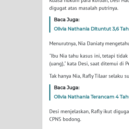
Kuasa hukum para korban, Desi Had
digugat atas masalah putrinya.
WN
Baca Juga:
NTT
Olivia Nathania Dituntut 3,6 T
WN
KEPRI
Menurutnya, Nia Daniaty mengetahu
"Ibu Nia tahu kasus ini, tetapi tid
WN
(uang)," kata Desi, saat ditemui di 
PAPUA
Tak hanya Nia, Rafly Tilaar selaku s
WN
PAPUA
Baca Juga:
BARAT
Olivia Nathania Terancam 4 Ta
WN
Desi menjelaskan, Rafly ikut digug
RIAU
CPNS bodong.
WN