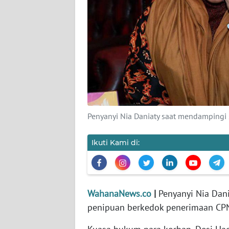
KARIR
DISCLAIMER
Wahana
News
Regional
WN
SUMUT
Penyanyi Nia Daniaty saat mendampingi 
WN
Ikuti Kami di:
JAKARTA
WN
JABAR
WahanaNews.co
|
Penyanyi Nia Dani
penipuan berkedok penerimaan CPNS
WN
BANTEN