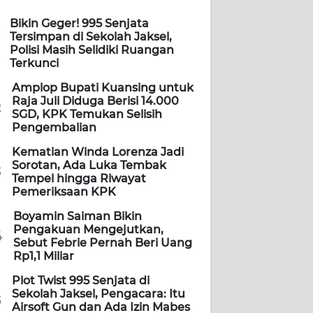
Bikin Geger! 995 Senjata
Tersimpan di Sekolah Jaksel,
Polisi Masih Selidiki Ruangan
Terkunci
Amplop Bupati Kuansing untuk
Raja Juli Diduga Berisi 14.000
2
SGD, KPK Temukan Selisih
Pengembalian
Kematian Winda Lorenza Jadi
Sorotan, Ada Luka Tembak
3
Tempel hingga Riwayat
Pemeriksaan KPK
Boyamin Saiman Bikin
Pengakuan Mengejutkan,
4
Sebut Febrie Pernah Beri Uang
Rp1,1 Miliar
Plot Twist 995 Senjata di
Sekolah Jaksel, Pengacara: Itu
5
Airsoft Gun dan Ada Izin Mabes