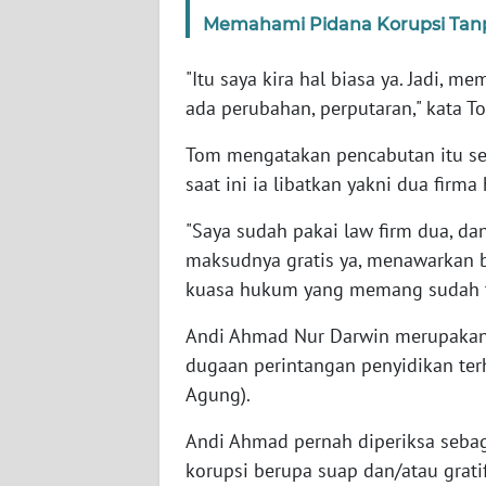
SERAMBI
Memahami Pidana Korupsi Tanp
WN
"Itu saya kira hal biasa ya. Jadi, m
JAMBI
ada perubahan, perputaran," kata To
Tom mengatakan pencabutan itu s
WN
SULTRA
saat ini ia libatkan yakni dua firm
"Saya sudah pakai law firm dua, d
WN
NTB
maksudnya gratis ya, menawarkan b
kuasa hukum yang memang sudah tid
WN
Andi Ahmad Nur Darwin merupakan t
SULTENG
dugaan perintangan penyidikan ter
Agung).
WN
SULBAR
Andi Ahmad pernah diperiksa sebaga
korupsi berupa suap dan/atau gratif
WN