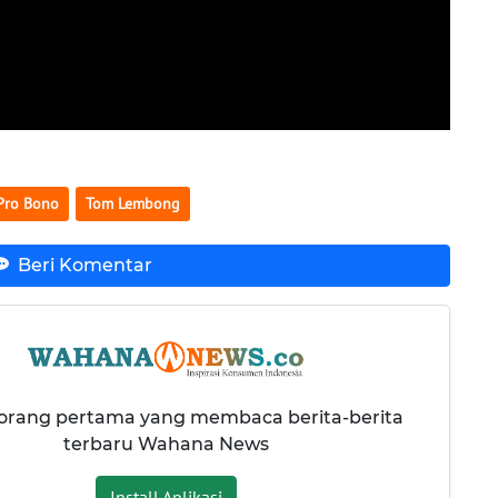
Pro Bono
Tom Lembong
Beri Komentar
 orang pertama yang membaca berita-berita
terbaru Wahana News
Install Aplikasi