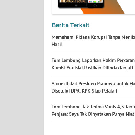
KALTARA
WN
KALSEL
Berita Terkait
Memahami Pidana Korupsi Tanpa Menik
WN
Hasil
KALTIM
Tom Lembong Laporkan Hakim Perkaran
WN
Komisi Yudisial Pastikan Ditindaklanjuti
SULSEL
Amnesti dari Presiden Prabowo untuk H
WN
GORONTALO
Disetujui DPR, KPK Siap Pelajari
WN
Tom Lembong Tak Terima Vonis 4,5 Tah
SULUT
Penjara: Saya Tak Dinyatakan Punya Niat
WN
MALUKU