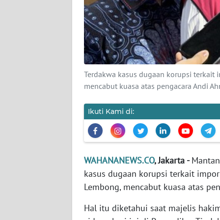
KARIR
DISCLAIMER
Wahana
News
Regional
Terdakwa kasus dugaan korupsi terkait
mencabut kuasa atas pengacara Andi A
WN
SUMUT
Ikuti Kami di:
WN
JAKARTA
WAHANANEWS.CO
, Jakarta -
Mantan
WN
kasus dugaan korupsi terkait impo
JABAR
Lembong, mencabut kuasa atas pen
Hal itu diketahui saat majelis h
WN
BANTEN