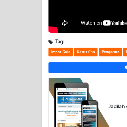
NUSANTARA
WN
JOGJA
WN
Tag:
JATIM
Impor Gula
Kasus Cpo
Pengacara
WN
BALI
WN
KALBAR
WN
Jadilah
KALTENG
WN