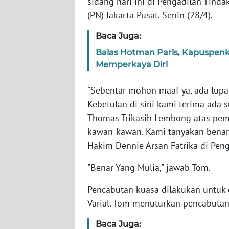
sidang hari ini di Pengadilan Tinda
(PN) Jakarta Pusat, Senin (28/4).
WN
Baca Juga:
NTT
Balas Hotman Paris, Kapuspen
WN
Memperkaya Diri
KEPRI
"Sebentar mohon maaf ya, ada lupa
WN
Kebetulan di sini kami terima ada 
PAPUA
Thomas Trikasih Lembong atas pem
kawan-kawan. Kami tanyakan benar y
WN
Hakim Dennie Arsan Fatrika di Penga
PAPUA
BARAT
"Benar Yang Mulia," jawab Tom.
WN
Pencabutan kuasa dilakukan untuk
RIAU
Varial. Tom menuturkan pencabutan
Baca Juga:
WN