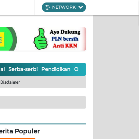
NETWORK
al
Serba-serbi
Pendidikan
Olahraga
Opini
Editoria
Disclaimer
erita Populer