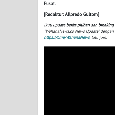
BABEL
Pusat.
[Redaktur: Allpredo Gultom]
WN
SUMBAR
Ikuti update
berita pilihan
dan
breaking
"WahanaNews.co News Update" dengan ins
WN
https://t.me/WahanaNews
, lalu join.
SUMSEL
WN
BENGKULU
WN
LAMPUNG
WN
JATENG
WN