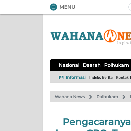
MENU
WAHANA
Tutup
TV
NASIONAL
DAERAH
POLHUKAM
KRIMINAL
EKUIN
SAINS-
KESEHATAN
INTERNASIONAL
Nasional
Daerah
Polhukam
TEKNO
Informasi
Indeks Berita
Kontak 
SERBA-
PENDIDIKAN
OLAHRAGA
OPINI
SERBI
Wahana News
Polhukam
EDITORIAL
Pengacaranya 
Informasi