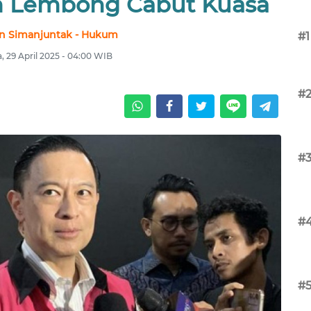
m Lembong Cabut Kuasa
n Simanjuntak - Hukum
#1
a, 29 April 2025 - 04:00 WIB
#
#
#
#