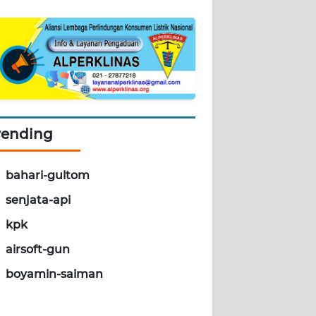
rending
bahari-gultom
senjata-api
kpk
airsoft-gun
boyamin-saiman