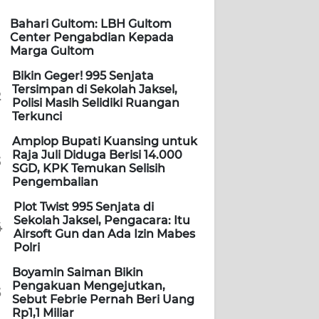
Bahari Gultom: LBH Gultom
Center Pengabdian Kepada
Marga Gultom
Bikin Geger! 995 Senjata
Tersimpan di Sekolah Jaksel,
2
Polisi Masih Selidiki Ruangan
Terkunci
Amplop Bupati Kuansing untuk
Raja Juli Diduga Berisi 14.000
3
SGD, KPK Temukan Selisih
Pengembalian
Plot Twist 995 Senjata di
Sekolah Jaksel, Pengacara: Itu
4
Airsoft Gun dan Ada Izin Mabes
Polri
Boyamin Saiman Bikin
Pengakuan Mengejutkan,
5
Sebut Febrie Pernah Beri Uang
Rp1,1 Miliar