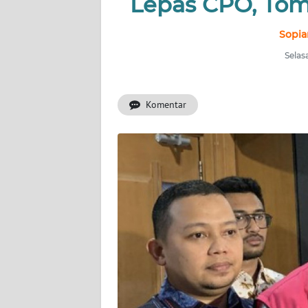
Lepas CPO, To
INDEKS
BERITA
Sopia
Selas
KONTAK
KAMI
Komentar
INFO
IKLAN
TENTANG
KAMI
PEDOMAN
MEDIA
SIBER
REDAKSI