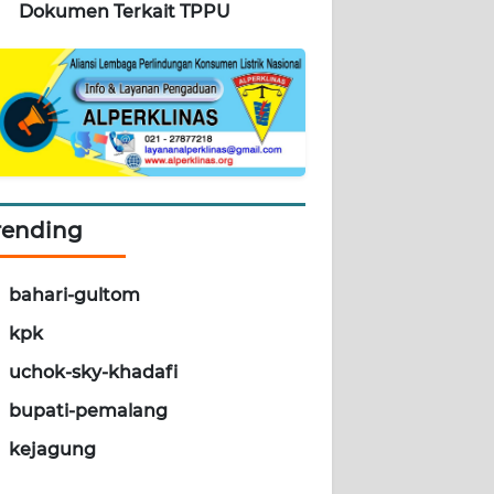
Dokumen Terkait TPPU
rending
bahari-gultom
kpk
uchok-sky-khadafi
bupati-pemalang
kejagung