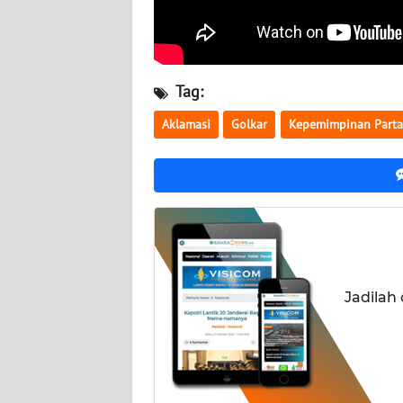
NUSANTARA
WN
JOGJA
Tag:
WN
Aklamasi
Golkar
Kepemimpinan Parta
JATIM
WN
BALI
WN
KALBAR
Jadilah
WN
KALTENG
WN