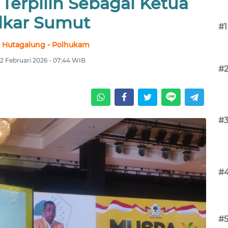
Terpilih Sebagai Ketua
lkar Sumut
#1
r Hutagalung - Polhukam
 2 Februari 2026 - 07:44 WIB
#
#
#
#