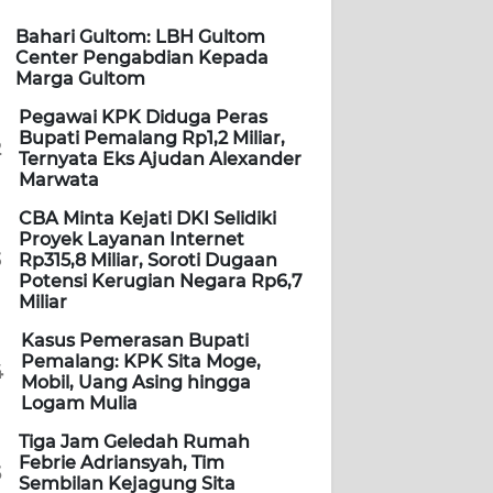
Bahari Gultom: LBH Gultom
Center Pengabdian Kepada
Marga Gultom
Pegawai KPK Diduga Peras
Bupati Pemalang Rp1,2 Miliar,
2
Ternyata Eks Ajudan Alexander
Marwata
CBA Minta Kejati DKI Selidiki
Proyek Layanan Internet
3
Rp315,8 Miliar, Soroti Dugaan
Potensi Kerugian Negara Rp6,7
Miliar
Kasus Pemerasan Bupati
Pemalang: KPK Sita Moge,
4
Mobil, Uang Asing hingga
Logam Mulia
Tiga Jam Geledah Rumah
Febrie Adriansyah, Tim
5
Sembilan Kejagung Sita