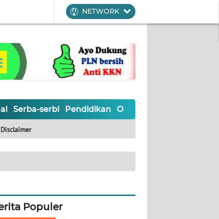
NETWORK
al
Serba-serbi
Pendidikan
Olahraga
Opini
Editoria
Disclaimer
erita Populer