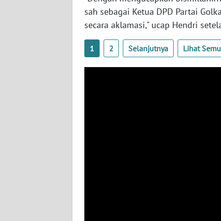
BABEL
sah sebagai Ketua DPD Partai Golk
secara aklamasi," ucap Hendri sete
WN
SUMBAR
1
2
Selanjutnya
Lihat Sem
WN
SUMSEL
WN
BENGKULU
WN
LAMPUNG
WN
JATENG
WN