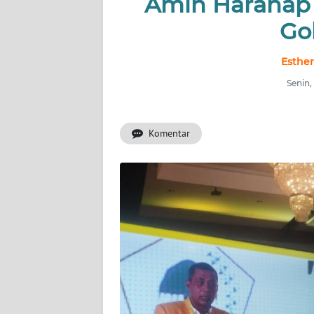
Amin Harahap 
INDEKS
BERITA
Go
KONTAK
Esthe
KAMI
Senin,
INFO
IKLAN
Komentar
TENTANG
KAMI
PEDOMAN
MEDIA
SIBER
REDAKSI