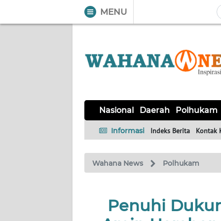
MENU
WAHANA
Tutup
TV
NASIONAL
DAERAH
POLHUKAM
KRIMINAL
EKUIN
SAINS-
KESEHATAN
INTERNASIONAL
Nasional
Daerah
Polhukam
TEKNO
Informasi
Indeks Berita
Kontak 
SERBA-
PENDIDIKAN
OLAHRAGA
OPINI
SERBI
Wahana News
Polhukam
EDITORIAL
Penuhi Dukun
Informasi