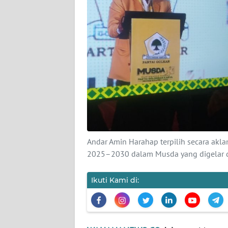
KARIR
DISCLAIMER
Wahana
News
Regional
WN
SUMUT
WN
Andar Amin Harahap terpilih secara akl
JAKARTA
2025–2030 dalam Musda yang digelar 
WN
Ikuti Kami di:
JABAR
WN
BANTEN