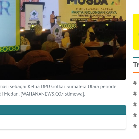
T
#
amasi sebagai Ketua DPD Golkar Sumatera Utara periode
di Medan. [WAHANANEWS.CO/Istimewa].
#
#
#
#