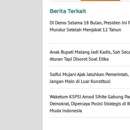
KALTARA
Berita Terkait
WN
KALSEL
Di Demo Selama 18 Bulan, Presiden Ini 
Mundur Setelah Menjabat 12 Tahun
WN
KALTIM
Anak Bupati Malang Jadi Kadis, Sah Sec
Aturan Tapi Disorot Soal Etika
WN
SULSEL
Saiful Mujani Ajak Jatuhkan Pemerintah, 
WN
Jangan Main di Luar Konstitusi
GORONTALO
Waketum KSPSI Arnod Sihite Gabung Par
WN
Demokrat, Dipercaya Posisi Strategis di 
SULUT
Muda Indonesia
WN
MALUKU