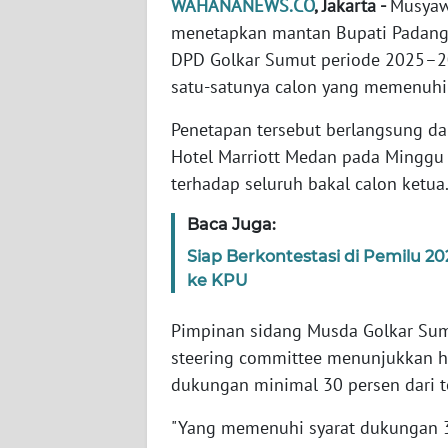
WAHANANEWS.CO
, Jakarta -
Musyaw
menetapkan mantan Bupati Padangl
WN
DPD Golkar Sumut periode 2025–203
NTT
satu-satunya calon yang memenuhi
WN
Penetapan tersebut berlangsung 
KEPRI
Hotel Marriott Medan pada Minggu (
terhadap seluruh bakal calon ketua
WN
PAPUA
Baca Juga:
Siap Berkontestasi di Pemilu 2
WN
ke KPU
PAPUA
BARAT
Pimpinan sidang Musda Golkar Sumu
steering committee menunjukkan 
WN
dukungan minimal 30 persen dari to
RIAU
"Yang memenuhi syarat dukungan 30
WN