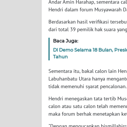
Andar Amin Harahap, sementara cal
SERAMBI
Hendri dalam forum Musyawarah D
WN
Berdasarkan hasil verifikasi ters
JAMBI
dari total 39 pemilik hak suara yang
WN
Baca Juga:
SULTRA
Di Demo Selama 18 Bulan, Presi
Tahun
WN
NTB
Sementara itu, bakal calon lain He
Labuhanbatu Utara hanya menganto
WN
tidak memenuhi syarat pencalonan.
SULTENG
Hendri menegaskan tata tertib Mus
WN
calon atau satu calon telah memen
SULBAR
maka forum berhak menetapkan ke
WN
"Dengan mengucapkan bismillahir