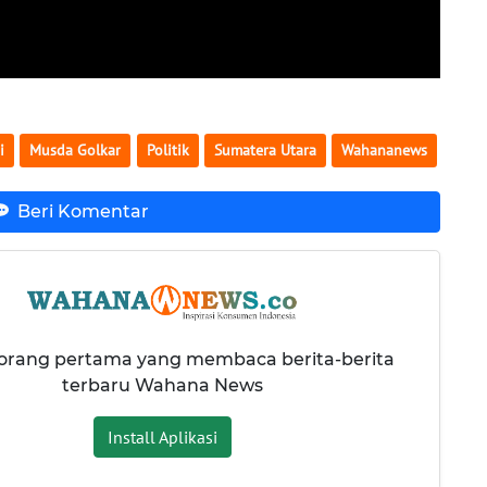
i
Musda Golkar
Politik
Sumatera Utara
Wahananews
Beri Komentar
 orang pertama yang membaca berita-berita
terbaru Wahana News
Install Aplikasi