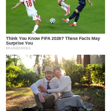
WN
NATUNA
WN
BINTAN
WN
MANDALIKA
WN
LIKUPANG
WN
LABUANBAJO
WN
BORNEO