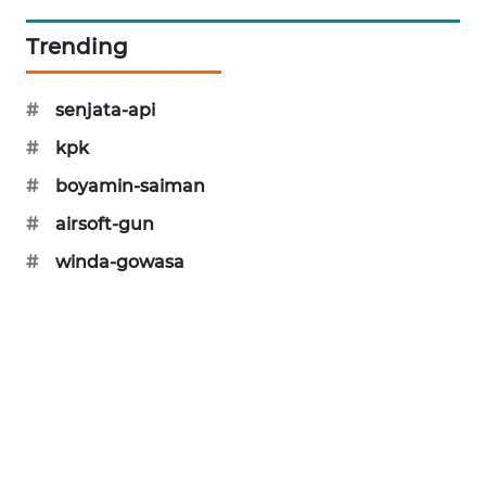
KARING
NEWS
Trending
JURNAL
#
senjata-api
MARITIM
#
kpk
HUMBANG
#
boyamin-saiman
NEWS
#
airsoft-gun
GARONGGANG
#
winda-gowasa
NEWS
FISUELRI
ID
ENERGI
NEWS