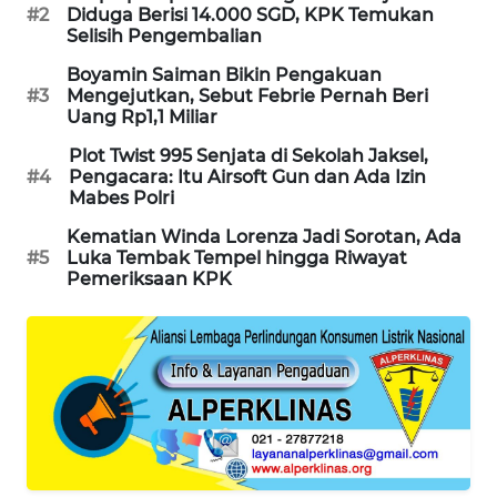
#2
Diduga Berisi 14.000 SGD, KPK Temukan
SIBARAGAS
Selisih Pengembalian
NEWS
Boyamin Saiman Bikin Pengakuan
#3
Mengejutkan, Sebut Febrie Pernah Beri
METRO
Uang Rp1,1 Miliar
SIANTAR
Plot Twist 995 Senjata di Sekolah Jaksel,
NEWS
#4
Pengacara: Itu Airsoft Gun dan Ada Izin
Mabes Polri
METRO
Kematian Winda Lorenza Jadi Sorotan, Ada
MEDAN
#5
Luka Tembak Tempel hingga Riwayat
NEWS
Pemeriksaan KPK
METRO
JAKARTA
NEWS
KRT
NEWS