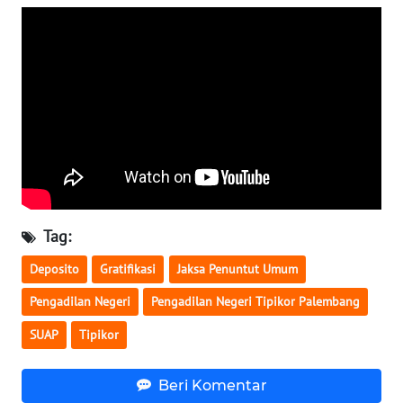
WN
SERAMBI
WN
JAMBI
WN
SULTRA
WN
Tag:
NTB
Deposito
Gratifikasi
Jaksa Penuntut Umum
WN
Pengadilan Negeri
Pengadilan Negeri Tipikor Palembang
SULTENG
SUAP
Tipikor
WN
SULBAR
Beri Komentar