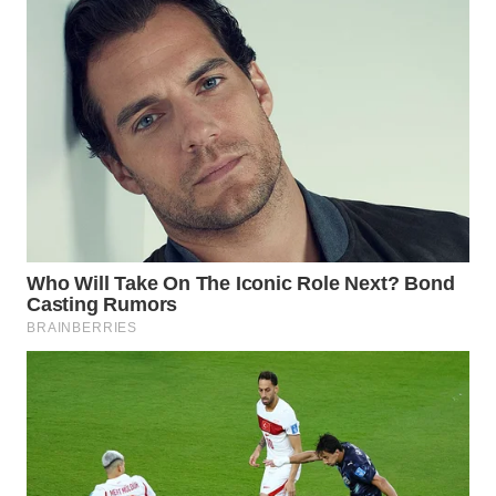
WN
PRIANGAN
TIMUR
WN
SEMARANG
WN
SOLO
WN
BOROBUDUR
WN
MADURA
WN
SURABAYA