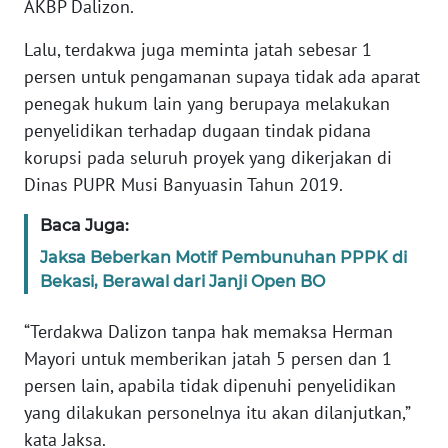
AKBP Dalizon.
Informasi
Lalu, terdakwa juga meminta jatah sebesar 1
INDEKS
BERITA
persen untuk pengamanan supaya tidak ada aparat
penegak hukum lain yang berupaya melakukan
KONTAK
penyelidikan terhadap dugaan tindak pidana
KAMI
korupsi pada seluruh proyek yang dikerjakan di
Dinas PUPR Musi Banyuasin Tahun 2019.
INFO
IKLAN
Baca Juga:
Jaksa Beberkan Motif Pembunuhan PPPK di
TENTANG
Bekasi, Berawal dari Janji Open BO
KAMI
“Terdakwa Dalizon tanpa hak memaksa Herman
PEDOMAN
Mayori untuk memberikan jatah 5 persen dan 1
MEDIA
persen lain, apabila tidak dipenuhi penyelidikan
SIBER
yang dilakukan personelnya itu akan dilanjutkan,”
kata Jaksa.
REDAKSI