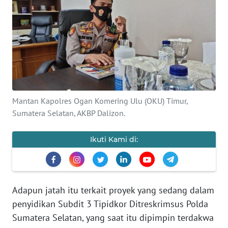
SAINS-TEKNO
KESEHATAN
INTERNASIONAL
SERBA-SERBI
Mantan Kapolres Ogan Komering Ulu (OKU) Timur,
Sumatera Selatan, AKBP Dalizon.
PENDIDIKAN
Ikuti Kami di:
OLAHRAGA
OPINI
Adapun jatah itu terkait proyek yang sedang dalam
penyidikan Subdit 3 Tipidkor Ditreskrimsus Polda
EDITORIAL
Sumatera Selatan, yang saat itu dipimpin terdakwa