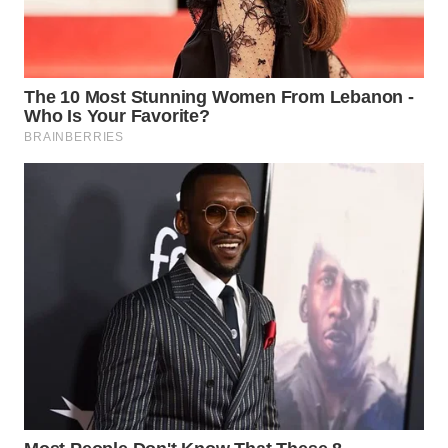
WN
SUMEDANG
WN
CIANJUR
WN
KEPULAUAN
SERIBU
WN
TANGERANG
WN
BINJAI
WN
CIREBON