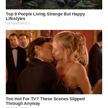
Wahana
Media
Group
WAHANA
NEWS
WAHANA
TANI
WAHANA
ADVOKAT
WAHANA
INFRASTRUKTUR
WAHANA
KONSUMEN