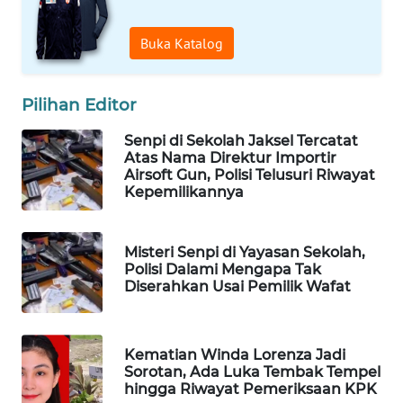
WAHANA
DESA
Buka Katalog
WISATA
Pilihan Editor
LAPAK
WAHANA
Senpi di Sekolah Jaksel Tercatat
Atas Nama Direktur Importir
Wahana
Airsoft Gun, Polisi Telusuri Riwayat
Network
Kepemilikannya
KONSUMEN
Misteri Senpi di Yayasan Sekolah,
LISTRIK
Polisi Dalami Mengapa Tak
Diserahkan Usai Pemilik Wafat
MASYARAKAT
KELISTRIKAN
Kematian Winda Lorenza Jadi
WALINKI
Sorotan, Ada Luka Tembak Tempel
ID
hingga Riwayat Pemeriksaan KPK