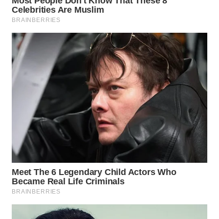
WN
INDRAMAYU
WN
KUNINGAN
WN
MAJALENGKA
WN
SUBANG
WN
SUKABUMI
WN
PURWAKARTA