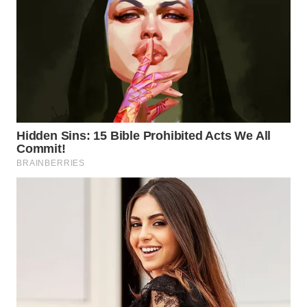
WN
BOGOR
WN
DEPOK
WN
TAPANULI
UTARA
WN
SAMOSIR
WN
PADANG
LAWAS