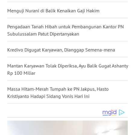
WN
Menguji Nurani di Balik Kenaikan Gaji Hakim
NUSANTARA
Pengadaan Tanah Hibah untuk Pembangunan Kantor PN
WN
Subulussalam Patut Dipertanyakan
JOGJA
Kredivo Digugat Karyawan, Dianggap Semena-mena
WN
JATIM
Mantan Karyawan Tolak Diperiksa, Ayu Balik Gugat Ashanty
Rp 100 Miliar
WN
BALI
Massa Hitam-Merah Tumpah ke PN Jakpus, Hasto
Kristiyanto Hadapi Sidang Vonis Hari Ini
WN
KALBAR
WN
KALTENG