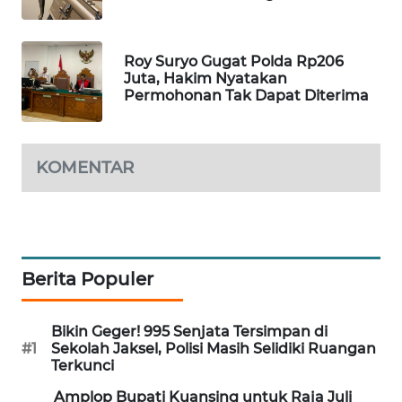
PORTAL
KONSUMEN
Roy Suryo Gugat Polda Rp206
Juta, Hakim Nyatakan
FORWAMKI
Permohonan Tak Dapat Diterima
ALPERKLINAS
KOMENTAR
FORJASIDA
TAMBANG
NEWS
Berita Populer
SITUNGIR
NEWS
Bikin Geger! 995 Senjata Tersimpan di
#1
Sekolah Jaksel, Polisi Masih Selidiki Ruangan
SIDIKALANG
Terkunci
NEWS
Amplop Bupati Kuansing untuk Raja Juli