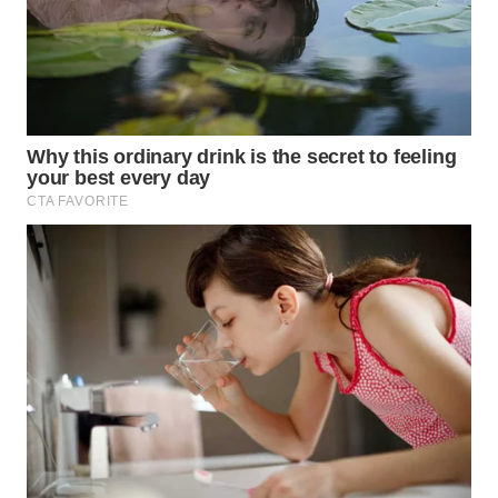
WN
MALUKU
WN
MALUT
WN
DAIRI
WN
DANAU
TOBA
WN
NIAS
WN
LANGKAT