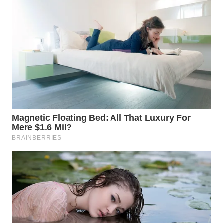
WN
KALTARA
WN
KALSEL
WN
KALTIM
WN
SULSEL
WN
GORONTALO
WN
SULUT