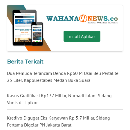
WN
BABEL
WN
SUMBAR
Install Aplikasi
WN
SUMSEL
Berita Terkait
Dua Pemuda Terancam Denda Rp60 M Usai Beli Pertalite
WN
BENGKULU
25 Liter, Kapolrestabes Medan Buka Suara
WN
Kasus Gratifikasi Rp137 Miliar, Nurhadi Jalani Sidang
LAMPUNG
Vonis di Tipikor
WN
Kredivo Digugat Eks Karyawan Rp 5,7 Miliar, Sidang
JATENG
Pertama Digelar PN Jakarta Barat