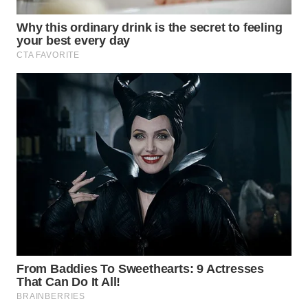
WN
TAPANULI
SELATAN
WN
TANJUNG
LESUNG
WN
KARO
WN
SIMALUNGUN
WN
LABUHANBATU
WN