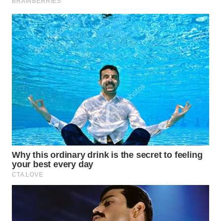
WAHANA
LISTRIK
WAHANA
TRAVEL
WAHANA
TV
WAHANANEWS
ID
WAHANANEWS
CO ID
WAHANANEWS
NET