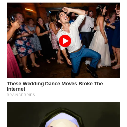
TAPANULI
TENGAH
WN DELI
SERDANG
WN
TEBING
TINGGI
WN
PAKPAK
WN
KARAWANG
WN
BEKASI