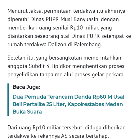
Menurut Jaksa, permintaan terdakwa itu akhirnya
KARIR
dipenuhi Dinas PUPR Musi Banyuasin, dengan
memberikan uang senilai Rp10 miliar, yang
DISCLAIMER
diantarkan seseorang staf Dinas PUPR setempat ke
rumah terdakwa Dalizon di Palembang.
Wahana
News
Setelah itu, yang bersangkutan memerintahkan
Regional
anggota Subdit 3 Tipidkor menghentikan proses
penyelidikan tanpa melalui proses gelar perkara.
WN
SUMUT
Baca Juga:
Dua Pemuda Terancam Denda Rp60 M Usai
WN
Beli Pertalite 25 Liter, Kapolrestabes Medan
JAKARTA
Buka Suara
WN
Dari uang Rp10 miliar tersebut, diduga diberikan
JABAR
terdakwa ke rekannya AS secara bertahap.