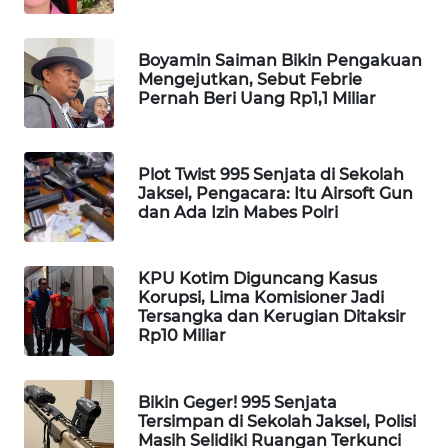
MAWAKA
ID
Boyamin Saiman Bikin Pengakuan
Mengejutkan, Sebut Febrie
Pernah Beri Uang Rp1,1 Miliar
MARTABAT
NET
Plot Twist 995 Senjata di Sekolah
PLN
Jaksel, Pengacara: Itu Airsoft Gun
WATCH
dan Ada Izin Mabes Polri
MKLI
KPU Kotim Diguncang Kasus
Korupsi, Lima Komisioner Jadi
LPKKI
Tersangka dan Kerugian Ditaksir
Rp10 Miliar
LKKI
Bikin Geger! 995 Senjata
KOPEKLIN
Tersimpan di Sekolah Jaksel, Polisi
Masih Selidiki Ruangan Terkunci