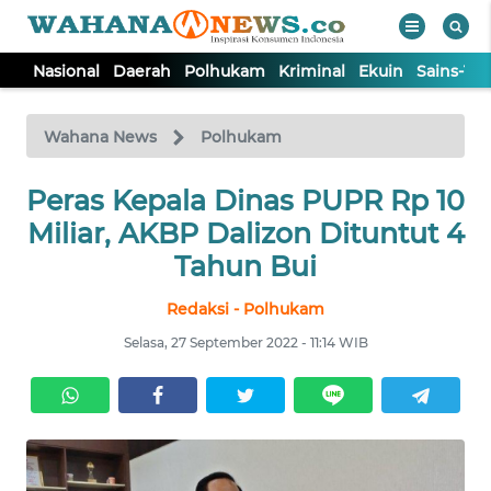
Nasional
Daerah
Polhukam
Kriminal
Ekuin
Sains-Te
WAHANA
Tutup
TV
Wahana News
Polhukam
Peras Kepala Dinas PUPR Rp 10
NASIONAL
Miliar, AKBP Dalizon Dituntut 4
DAERAH
Tahun Bui
Redaksi - Polhukam
POLHUKAM
Selasa, 27 September 2022 - 11:14 WIB
KRIMINAL
EKUIN