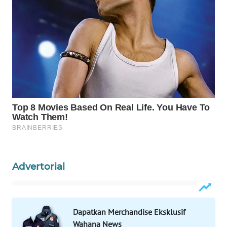
WAHANA
SPORT
WAHANA
UMKM
WAHANA
SELEB
WAHANA
PERSONA
WAHANA
Advertorial
OTOMOTIF
WAHANA
HEALTH
Dapatkan Merchandise Eksklusif
Wahana News