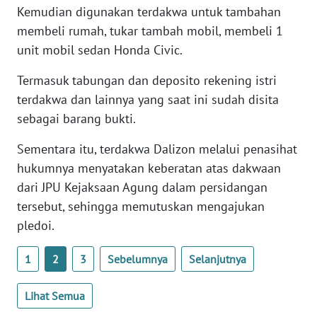
Kemudian digunakan terdakwa untuk tambahan
WN
BANTEN
membeli rumah, tukar tambah mobil, membeli 1
unit mobil sedan Honda Civic.
WN
Termasuk tabungan dan deposito rekening istri
NTT
terdakwa dan lainnya yang saat ini sudah disita
WN
sebagai barang bukti.
KEPRI
Sementara itu, terdakwa Dalizon melalui penasihat
hukumnya menyatakan keberatan atas dakwaan
WN
PAPUA
dari JPU Kejaksaan Agung dalam persidangan
tersebut, sehingga memutuskan mengajukan
WN
pledoi.
PAPUA
BARAT
1
2
3
Sebelumnya
Selanjutnya
WN
Lihat Semua
RIAU