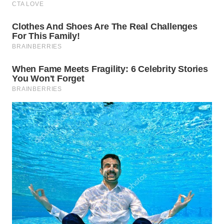
WN
SUMEDANG
WN
CIANJUR
WN
KEPULAUAN
SERIBU
WN
TANGERANG
WN
BINJAI
WN
CIREBON