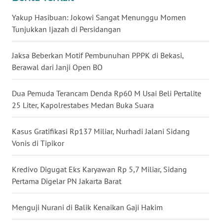
WN
Yakup Hasibuan: Jokowi Sangat Menunggu Momen
BANTEN
Tunjukkan Ijazah di Persidangan
WN
Jaksa Beberkan Motif Pembunuhan PPPK di Bekasi,
NTT
Berawal dari Janji Open BO
WN
KEPRI
Dua Pemuda Terancam Denda Rp60 M Usai Beli Pertalite
25 Liter, Kapolrestabes Medan Buka Suara
WN
PAPUA
Kasus Gratifikasi Rp137 Miliar, Nurhadi Jalani Sidang
Vonis di Tipikor
WN
PAPUA
Kredivo Digugat Eks Karyawan Rp 5,7 Miliar, Sidang
BARAT
Pertama Digelar PN Jakarta Barat
WN
Menguji Nurani di Balik Kenaikan Gaji Hakim
RIAU