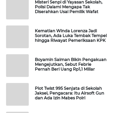
Misteri Senpi di Yayasan Sekolah,
Polisi Dalami Mengapa Tak
WN
Diserahkan Usai Pemilik Wafat
NATUNA
WN
Kematian Winda Lorenza Jadi
BINTAN
Sorotan, Ada Luka Tembak Tempel
hingga Riwayat Pemeriksaan KPK
WN
MANDALIKA
Boyamin Saiman Bikin Pengakuan
WN
Mengejutkan, Sebut Febrie
LIKUPANG
Pernah Beri Uang Rp1,1 Miliar
WN
LABUANBAJO
Plot Twist 995 Senjata di Sekolah
Jaksel, Pengacara: Itu Airsoft Gun
dan Ada Izin Mabes Polri
WN
BORNEO