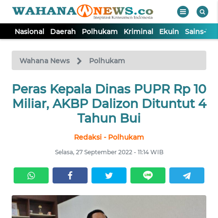
Nasional
Daerah
Polhukam
Kriminal
Ekuin
Sains-Te
WAHANA
Tutup
TV
Wahana News
Polhukam
Peras Kepala Dinas PUPR Rp 10
NASIONAL
Miliar, AKBP Dalizon Dituntut 4
DAERAH
Tahun Bui
Redaksi - Polhukam
POLHUKAM
Selasa, 27 September 2022 - 11:14 WIB
KRIMINAL
EKUIN