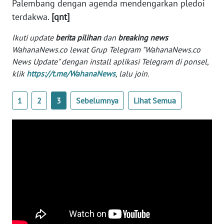
Palembang dengan agenda mendengarkan pledoi
Informasi
terdakwa.
[qnt]
INDEKS
BERITA
Ikuti update
berita pilihan
dan
breaking news
WahanaNews.co lewat Grup Telegram "WahanaNews.co
News Update" dengan install aplikasi Telegram di ponsel,
KONTAK
klik
https://t.me/WahanaNews
, lalu join.
KAMI
INFO
1
2
3
Sebelumnya
Lihat Semua
IKLAN
TENTANG
KAMI
PEDOMAN
MEDIA
SIBER
REDAKSI