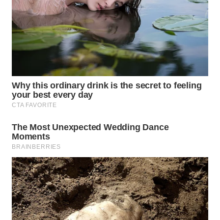
WN
BABEL
WN
SUMBAR
WN
SUMSEL
WN
BENGKULU
WN
LAMPUNG
WN
JATENG