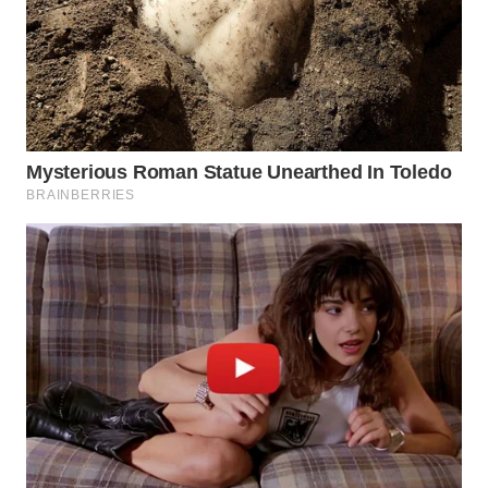
WN
NUSANTARA
WN
JOGJA
WN
JATIM
WN
BALI
WN
KALBAR
WN
KALTENG