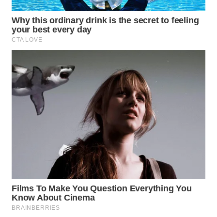
WN
INDRAMAYU
WN
KUNINGAN
WN
MAJALENGKA
WN
SUBANG
WN
SUKABUMI
WN
PURWAKARTA