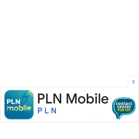
KARING
NEWS
JURNAL
MARITIM
HUMBANG
NEWS
GARONGGANG
NEWS
X
FISUELRI
ID
ENERGI
NEWS