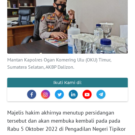
SAINS-TEKNO
KESEHATAN
INTERNASIONAL
SERBA-SERBI
Mantan Kapolres Ogan Komering Ulu (OKU) Timur,
Sumatera Selatan, AKBP Dalizon.
PENDIDIKAN
Ikuti Kami di:
OLAHRAGA
OPINI
Majelis hakim akhirnya menutup persidangan
tersebut dan akan membuka kembali pada pada
EDITORIAL
Rabu 5 Oktober 2022 di Pengadilan Negeri Tipikor