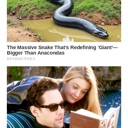
TAPANULI
TENGAH
WN DELI
SERDANG
WN
TEBING
TINGGI
WN
PAKPAK
WN
KARAWANG
WN
BEKASI