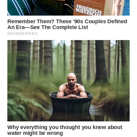
WN
BOGOR
WN
DEPOK
WN
TAPANULI
UTARA
WN
SAMOSIR
WN
PADANG
LAWAS