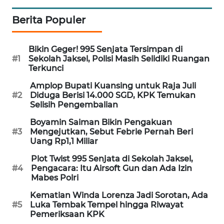
WAHANA
Berita Populer
LISTRIK
Bikin Geger! 995 Senjata Tersimpan di
WAHANA
#1
Sekolah Jaksel, Polisi Masih Selidiki Ruangan
TRAVEL
Terkunci
Amplop Bupati Kuansing untuk Raja Juli
WAHANA
#2
Diduga Berisi 14.000 SGD, KPK Temukan
TV
Selisih Pengembalian
Boyamin Saiman Bikin Pengakuan
WAHANANEWS
#3
Mengejutkan, Sebut Febrie Pernah Beri
ID
Uang Rp1,1 Miliar
Plot Twist 995 Senjata di Sekolah Jaksel,
WAHANANEWS
#4
Pengacara: Itu Airsoft Gun dan Ada Izin
CO ID
Mabes Polri
Kematian Winda Lorenza Jadi Sorotan, Ada
WAHANANEWS
#5
Luka Tembak Tempel hingga Riwayat
NET
Pemeriksaan KPK