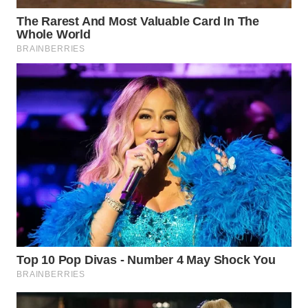
WN
MALUKU
WN
MALUT
WN
DAIRI
WN
DANAU
TOBA
WN
NIAS
WN
LANGKAT