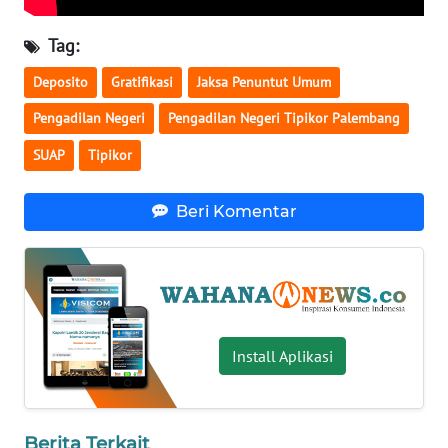
Tag:
KARIR
Deposito
Gratifikasi
Jaksa Penuntut Umum
DISCLAIMER
Pengadilan Negeri
Pengadilan Negeri Tipikor Palembang
Wahana
SUAP
Tipikor
News
Regional
Beri Komentar
WN
SUMUT
WN
JAKARTA
Install Aplikasi
WN
JABAR
Berita Terkait