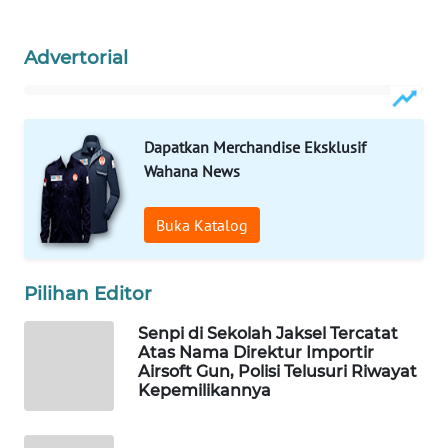
WN
PRIANGAN
Advertorial
TIMUR
WN
SEMARANG
Dapatkan Merchandise Eksklusif
Wahana News
WN
SOLO
Buka Katalog
WN
BOROBUDUR
Pilihan Editor
WN
Senpi di Sekolah Jaksel Tercatat
MADURA
Atas Nama Direktur Importir
Airsoft Gun, Polisi Telusuri Riwayat
Kepemilikannya
WN
SURABAYA