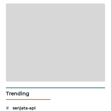
WAHANA
SPORT
WAHANA
UMKM
WAHANA
SELEB
WAHANA
PERSONA
WAHANA
OTOMOTIF
Trending
WAHANA
HEALTH
#
senjata-api