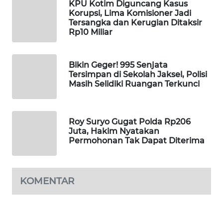
KPU Kotim Diguncang Kasus
Wahana
Korupsi, Lima Komisioner Jadi
Media
Tersangka dan Kerugian Ditaksir
Group
Rp10 Miliar
WAHANA
NEWS
Bikin Geger! 995 Senjata
Tersimpan di Sekolah Jaksel, Polisi
Masih Selidiki Ruangan Terkunci
WAHANA
TANI
Roy Suryo Gugat Polda Rp206
WAHANA
Juta, Hakim Nyatakan
ADVOKAT
Permohonan Tak Dapat Diterima
WAHANA
INFRASTRUKTUR
KOMENTAR
WAHANA
KONSUMEN