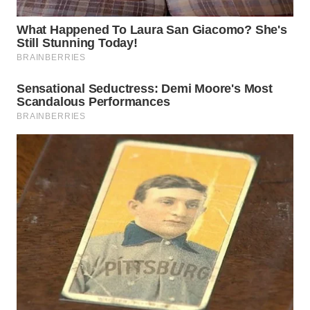
WN
KALTARA
WN
KALSEL
WN
KALTIM
WN
SULSEL
WN
GORONTALO
WN
SULUT