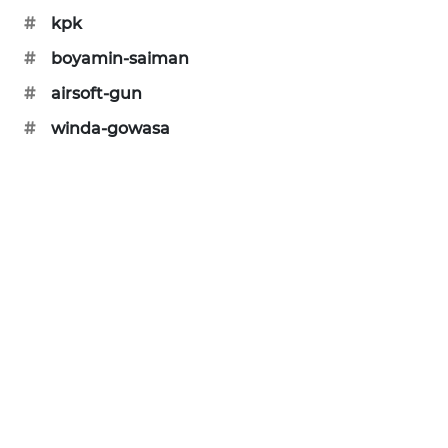
WAHANA
#
kpk
DESA
#
boyamin-saiman
WISATA
#
airsoft-gun
LAPAK
#
winda-gowasa
WAHANA
Wahana
Network
KONSUMEN
LISTRIK
MASYARAKAT
KELISTRIKAN
WALINKI
ID