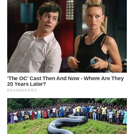
WN
TAPANULI
SELATAN
WN
TANJUNG
LESUNG
WN
KARO
WN
SIMALUNGUN
WN
LABUHANBATU
WN