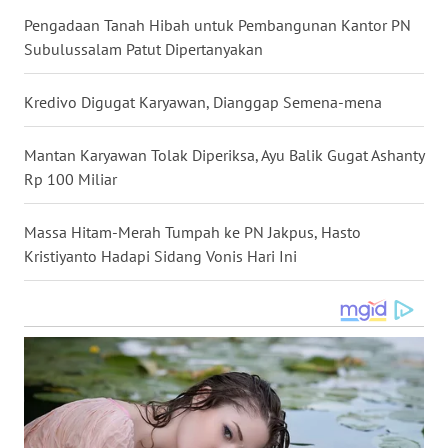
Pengadaan Tanah Hibah untuk Pembangunan Kantor PN
WN
Subulussalam Patut Dipertanyakan
SERAMBI
Kredivo Digugat Karyawan, Dianggap Semena-mena
WN
JAMBI
Mantan Karyawan Tolak Diperiksa, Ayu Balik Gugat Ashanty
Rp 100 Miliar
WN
SULTRA
Massa Hitam-Merah Tumpah ke PN Jakpus, Hasto
Kristiyanto Hadapi Sidang Vonis Hari Ini
WN
NTB
WN
SULTENG
WN
SULBAR