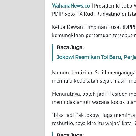
WahanaNews.co
|
Presiden RI Joko
PDIP Solo FX Rudi Rudyatmo di Ista
WN
NTT
Ketua Dewan Pimpinan Pusat (DPP)
kemungkinan pertemuan tersebut m
WN
KEPRI
Baca Juga:
Jokowi Resmikan Tol Baru, Perj
WN
PAPUA
Namun demikian, Sa'id mengangga
memiliki kedekatan sejak masih men
WN
PAPUA
Menurutnya, boleh jadi Presiden 
BARAT
menindaklanjuti wacana kocok ulan
WN
"Bisa jadi Pak Jokowi juga meminta
RIAU
reshuffle, saya kira itu wajar," kata
WN
Baca Juga: