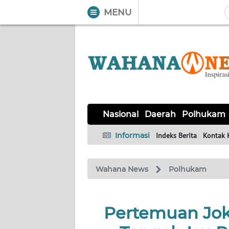
MENU
WAHANA
Tutup
TV
NASIONAL
DAERAH
POLHUKAM
KRIMINAL
EKUIN
SAINS-
KESEHATAN
INTERNASIONAL
Nasional
Daerah
Polhukam
TEKNO
Informasi
Indeks Berita
Kontak 
SERBA-
PENDIDIKAN
OLAHRAGA
OPINI
SERBI
Wahana News
Polhukam
EDITORIAL
Pertemuan Jok
Informasi