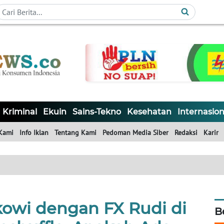
Kriminal
Ekuin
Sains-Tekno
Kesehatan
Internasion
Kami
Info Iklan
Tentang Kami
Pedoman Media Siber
Redaksi
Karir
owi dengan FX Rudi di
B