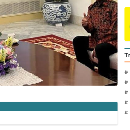
T
#
#
#
#
#