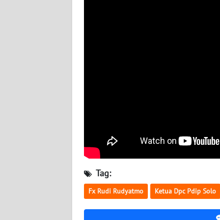
BABEL
WN
SUMBAR
WN
SUMSEL
WN
BENGKULU
WN
LAMPUNG
Tag:
WN
JATENG
Fx Rudi Rudyatmo
Ketua Dpc Pdip Solo
WN