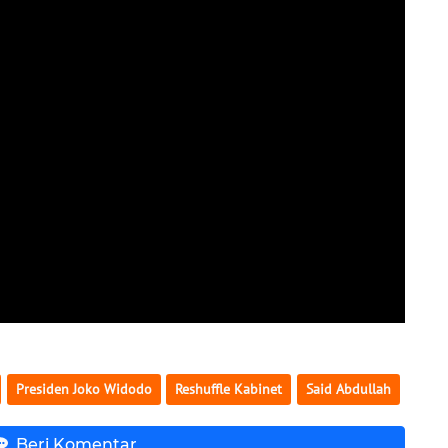
Presiden Joko Widodo
Reshuffle Kabinet
Said Abdullah
Beri Komentar