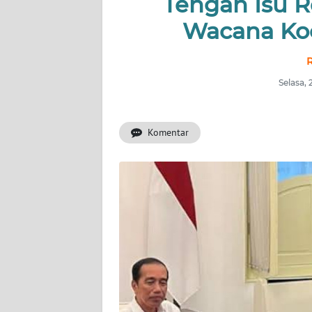
Tengah Isu R
INDEKS
BERITA
Wacana Koc
KONTAK
R
KAMI
Selasa,
INFO
IKLAN
Komentar
TENTANG
KAMI
PEDOMAN
MEDIA
SIBER
REDAKSI