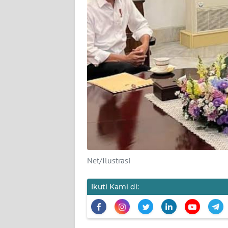
KARIR
DISCLAIMER
Wahana
News
Regional
WN
SUMUT
WN
JAKARTA
Net/Ilustrasi
WN
Ikuti Kami di:
JABAR
WN
BANTEN