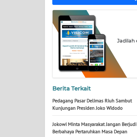
NUSANTARA
WN
JOGJA
Jadilah
WN
JATIM
WN
BALI
WN
Berita Terkait
KALBAR
Pedagang Pasar Delimas Riuh Sambut
Kunjungan Presiden Joko Widodo
WN
KALTENG
Jokowi Minta Masyarakat Jangan Berjudi
WN
Berbahaya Pertaruhkan Masa Depan