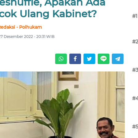
eshuffle, Apakah Ada
ok Ulang Kabinet?
#1
edaksi - Polhukam
 27 Desember 2022 - 20:31 WIB
#
#
#
#