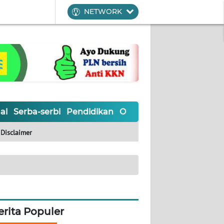
NETWORK
al
Serba-serbi
Pendidikan
Olahraga
Opini
Editoria
Disclaimer
erita Populer