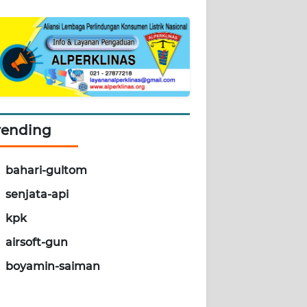
rending
bahari-gultom
senjata-api
kpk
airsoft-gun
boyamin-saiman