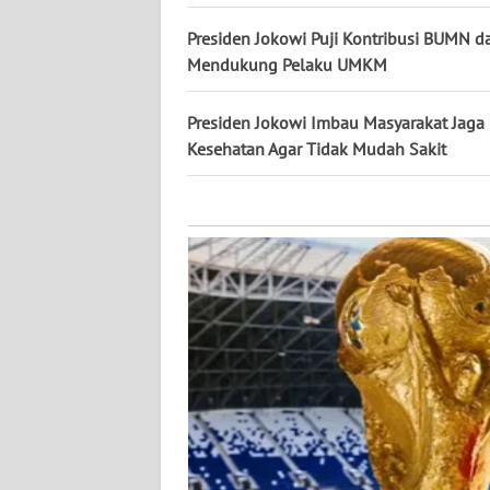
KALTARA
Presiden Jokowi Puji Kontribusi BUMN d
WN
Mendukung Pelaku UMKM
KALSEL
Presiden Jokowi Imbau Masyarakat Jaga
WN
Kesehatan Agar Tidak Mudah Sakit
KALTIM
WN
SULSEL
WN
GORONTALO
WN
SULUT
WN
MALUKU