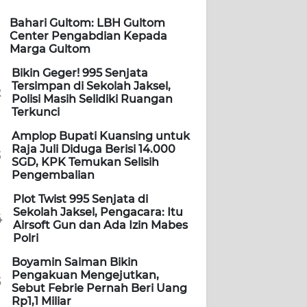
Bahari Gultom: LBH Gultom
Center Pengabdian Kepada
Marga Gultom
Bikin Geger! 995 Senjata
Tersimpan di Sekolah Jaksel,
2
Polisi Masih Selidiki Ruangan
Terkunci
Amplop Bupati Kuansing untuk
Raja Juli Diduga Berisi 14.000
3
SGD, KPK Temukan Selisih
Pengembalian
Plot Twist 995 Senjata di
Sekolah Jaksel, Pengacara: Itu
4
Airsoft Gun dan Ada Izin Mabes
Polri
Boyamin Saiman Bikin
Pengakuan Mengejutkan,
5
Sebut Febrie Pernah Beri Uang
Rp1,1 Miliar