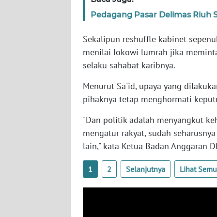
SERAMBI
Pedagang Pasar Delimas Riuh 
WN
Sekalipun reshuffle kabinet sepenu
JAMBI
menilai Jokowi lumrah jika meminta
selaku sahabat karibnya.
WN
SULTRA
Menurut Sa'id, upaya yang dilakuk
pihaknya tetap menghormati keputu
WN
NTB
"Dan politik adalah menyangkut keh
mengatur rakyat, sudah seharusny
WN
lain," kata Ketua Badan Anggaran D
SULTENG
1
2
Selanjutnya
Lihat Sem
WN
SULBAR
WN