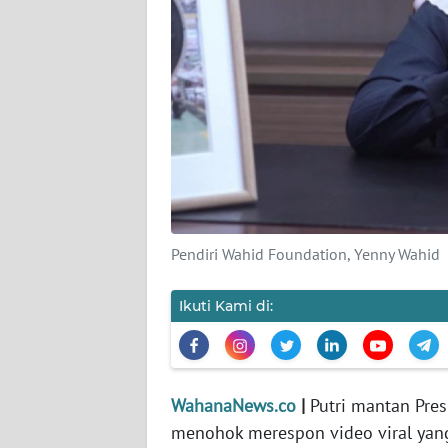
KARIR
DISCLAIMER
Wahana
News
Regional
WN
SUMUT
Pendiri Wahid Foundation, Yenny Wahid
WN
JAKARTA
Ikuti Kami di:
WN
JABAR
WahanaNews.co
|
Putri mantan Pre
WN
menohok merespon video viral yan
BANTEN