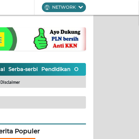
NETWORK
al
Serba-serbi
Pendidikan
Olahraga
Opini
Editoria
Disclaimer
erita Populer