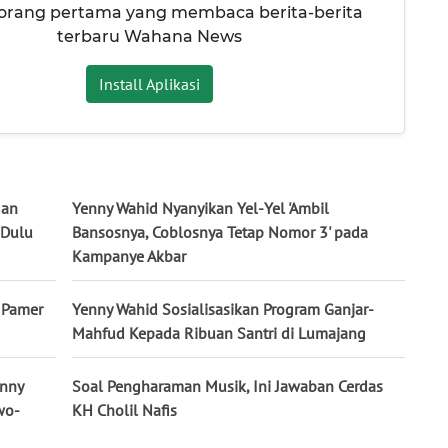
 orang pertama yang membaca berita-berita
terbaru Wahana News
Install Aplikasi
gan
Yenny Wahid Nyanyikan Yel-Yel 'Ambil
 Dulu
Bansosnya, Coblosnya Tetap Nomor 3' pada
Kampanye Akbar
 Pamer
Yenny Wahid Sosialisasikan Program Ganjar-
Mahfud Kepada Ribuan Santri di Lumajang
nny
Soal Pengharaman Musik, Ini Jawaban Cerdas
wo-
KH Cholil Nafis