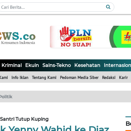
Kriminal
Ekuin
Sains-Tekno
Kesehatan
Internasion
Kami
Info Iklan
Tentang Kami
Pedoman Media Siber
Redaksi
Karir
Politik
 Santri Tutup Kuping
B
 Yenny Wahid ke Diaz