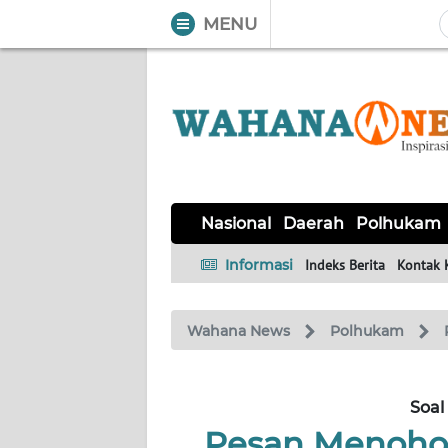
MENU
WAHANA
Tutup
TV
NASIONAL
DAERAH
POLHUKAM
KRIMINAL
EKUIN
SAINS-
KESEHATAN
INTERNASIONAL
Nasional
Daerah
Polhukam
TEKNO
Informasi
Indeks Berita
Kontak 
SERBA-
PENDIDIKAN
OLAHRAGA
OPINI
SERBI
Wahana News
Polhukam
EDITORIAL
Soal
Informasi
Pesan Menohok