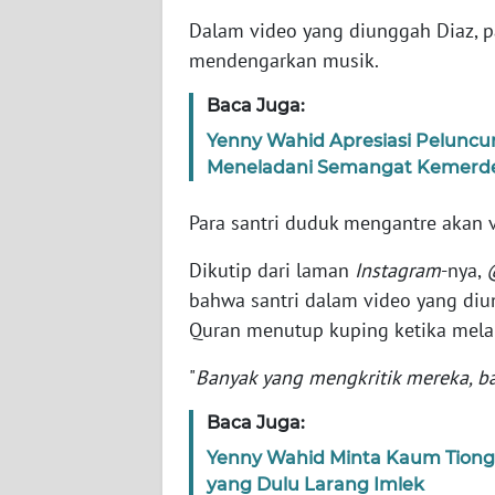
Dalam video yang diunggah Diaz, pa
WN
mendengarkan musik.
NTT
Baca Juga:
WN
Yenny Wahid Apresiasi Pelunc
KEPRI
Meneladani Semangat Kemerd
WN
Para santri duduk mengantre akan v
PAPUA
Dikutip dari laman
Instagram
-nya,
bahwa santri dalam video yang diun
WN
PAPUA
Quran menutup kuping ketika mela
BARAT
"
Banyak yang mengkritik mereka, b
WN
Baca Juga:
RIAU
Yenny Wahid Minta Kaum Tiong
yang Dulu Larang Imlek
WN