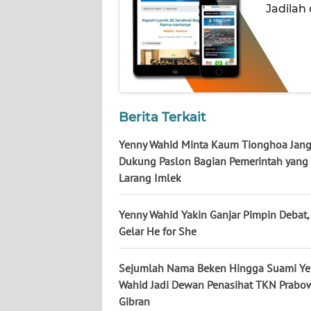
NUSANTARA
Jadilah
WN
JOGJA
WN
JATIM
Berita Terkait
WN
Yenny Wahid Minta Kaum Tionghoa Jan
BALI
Dukung Paslon Bagian Pemerintah yang
Larang Imlek
WN
KALBAR
Yenny Wahid Yakin Ganjar Pimpin Debat,
Gelar He for She
WN
KALTENG
Sejumlah Nama Beken Hingga Suami Ye
Wahid Jadi Dewan Penasihat TKN Prabo
WN
Gibran