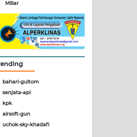
Miliar
rending
bahari-gultom
senjata-api
kpk
airsoft-gun
uchok-sky-khadafi