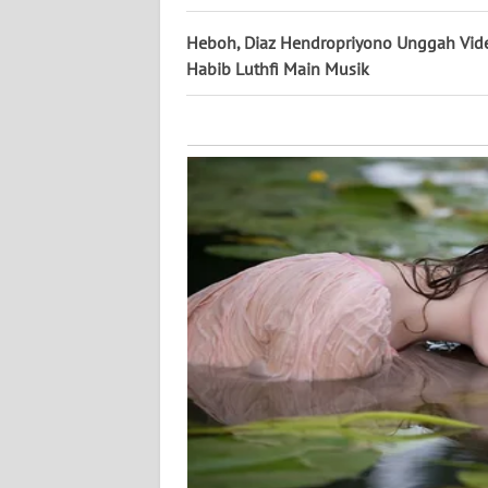
KALTARA
Heboh, Diaz Hendropriyono Unggah Vid
WN
Habib Luthfi Main Musik
KALSEL
WN
KALTIM
WN
SULSEL
WN
GORONTALO
WN
SULUT
WN
MALUKU