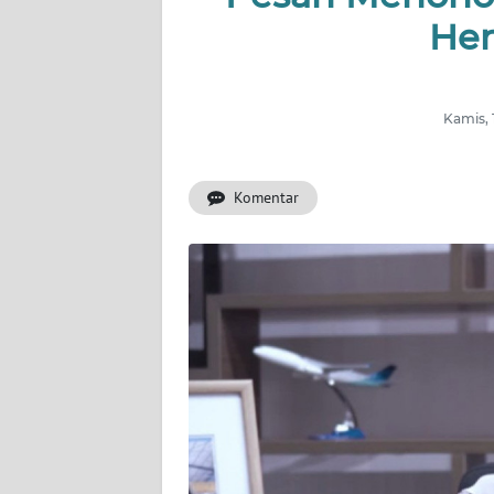
INDEKS
Hen
BERITA
KONTAK
KAMI
Kamis, 
INFO
Komentar
IKLAN
TENTANG
KAMI
PEDOMAN
MEDIA
SIBER
REDAKSI