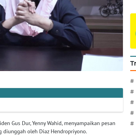
T
#
#
#
#
siden Gus Dur, Yenny Wahid, menyampaikan pesan
#
g diunggah oleh Diaz Hendropriyono.