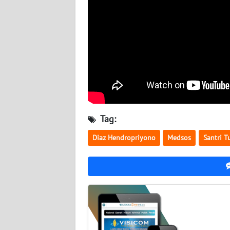
BABEL
WN
SUMBAR
WN
SUMSEL
WN
Tag:
BENGKULU
Diaz Hendropriyono
Medsos
Santri 
WN
LAMPUNG
WN
JATENG
WN