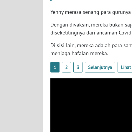
SERAMBI
Yenny merasa senang para gurunya 
WN
Dengan divaksin, mereka bukan saja
JAMBI
disekelilingnya dari ancaman Covid
WN
Di sisi lain, mereka adalah para s
SULTRA
menjaga hafalan mereka.
WN
1
2
3
Selanjutnya
Liha
NTB
WN
SULTENG
WN
SULBAR
WN