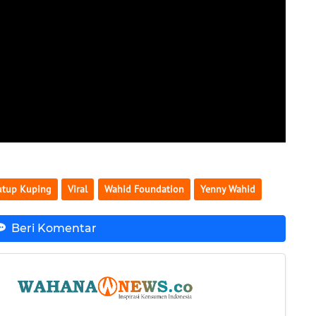
Tutup Kuping
Viral
Wahid Foundation
Yenny Wahid
Beri Komentar