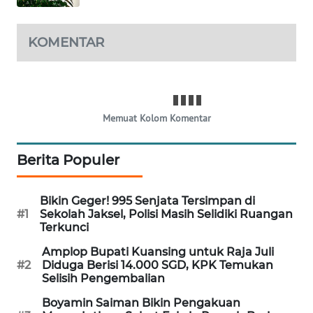
PORTAL
KONSUMEN
KOMENTAR
FORWAMKI
ALPERKLINAS
Memuat Kolom Komentar
FORJASIDA
Berita Populer
TAMBANG
NEWS
Bikin Geger! 995 Senjata Tersimpan di
#1
Sekolah Jaksel, Polisi Masih Selidiki Ruangan
Terkunci
SITUNGIR
NEWS
Amplop Bupati Kuansing untuk Raja Juli
#2
Diduga Berisi 14.000 SGD, KPK Temukan
Selisih Pengembalian
SIDIKALANG
NEWS
Boyamin Saiman Bikin Pengakuan