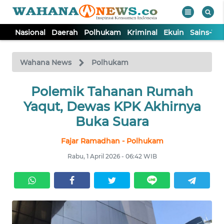
Nasional
Daerah
Polhukam
Kriminal
Ekuin
Sains-Te
WAHANA
Tutup
TV
Wahana News
Polhukam
NASIONAL
Polemik Tahanan Rumah
Yaqut, Dewas KPK Akhirnya
DAERAH
Buka Suara
Fajar Ramadhan - Polhukam
POLHUKAM
Rabu, 1 April 2026 - 06:42 WIB
KRIMINAL
EKUIN