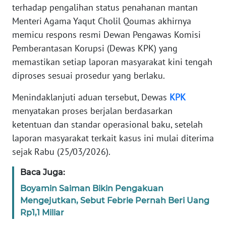
Informasi
terhadap pengalihan status penahanan mantan
Menteri Agama Yaqut Cholil Qoumas akhirnya
INDEKS
memicu respons resmi Dewan Pengawas Komisi
BERITA
Pemberantasan Korupsi (Dewas KPK) yang
memastikan setiap laporan masyarakat kini tengah
KONTAK
KAMI
diproses sesuai prosedur yang berlaku.
Menindaklanjuti aduan tersebut, Dewas
KPK
INFO
menyatakan proses berjalan berdasarkan
IKLAN
ketentuan dan standar operasional baku, setelah
laporan masyarakat terkait kasus ini mulai diterima
TENTANG
KAMI
sejak Rabu (25/03/2026).
Baca Juga:
PEDOMAN
MEDIA
Boyamin Saiman Bikin Pengakuan
SIBER
Mengejutkan, Sebut Febrie Pernah Beri Uang
Rp1,1 Miliar
REDAKSI