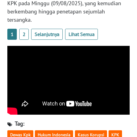
KPK pada Minggu (09/08/2025), yang kemudian
WN
berkembang hingga penetapan sejumlah
SERAMBI
tersangka.
WN
1
2
Selanjutnya
Lihat Semua
JAMBI
WN
SULTRA
WN
NTB
WN
SULTENG
Tag:
WN
SULBAR
Dewas Kpk
Hukum Indonesia
Kasus Korupsi
KPK