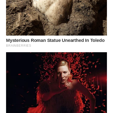
WN
INDRAMAYU
WN
KUNINGAN
WN
MAJALENGKA
WN
SUBANG
WN
SUKABUMI
WN
PURWAKARTA