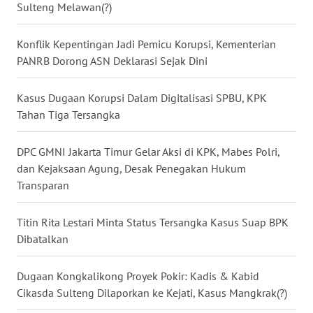
Sulteng Melawan(?)
WN
NUSANTARA
Konflik Kepentingan Jadi Pemicu Korupsi, Kementerian
PANRB Dorong ASN Deklarasi Sejak Dini
WN
JOGJA
Kasus Dugaan Korupsi Dalam Digitalisasi SPBU, KPK
Tahan Tiga Tersangka
WN
JATIM
DPC GMNI Jakarta Timur Gelar Aksi di KPK, Mabes Polri,
dan Kejaksaan Agung, Desak Penegakan Hukum
WN
Transparan
BALI
Titin Rita Lestari Minta Status Tersangka Kasus Suap BPK
WN
Dibatalkan
KALBAR
Dugaan Kongkalikong Proyek Pokir: Kadis & Kabid
WN
KALTENG
Cikasda Sulteng Dilaporkan ke Kejati, Kasus Mangkrak(?)