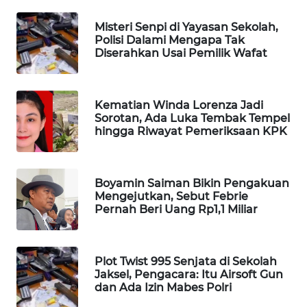
WAHANA
Misteri Senpi di Yayasan Sekolah,
DESA
Polisi Dalami Mengapa Tak
WISATA
Diserahkan Usai Pemilik Wafat
LAPAK
WAHANA
Kematian Winda Lorenza Jadi
Sorotan, Ada Luka Tembak Tempel
Wahana
hingga Riwayat Pemeriksaan KPK
Network
KONSUMEN
Boyamin Saiman Bikin Pengakuan
LISTRIK
Mengejutkan, Sebut Febrie
Pernah Beri Uang Rp1,1 Miliar
MASYARAKAT
KELISTRIKAN
Plot Twist 995 Senjata di Sekolah
Jaksel, Pengacara: Itu Airsoft Gun
WALINKI
dan Ada Izin Mabes Polri
ID