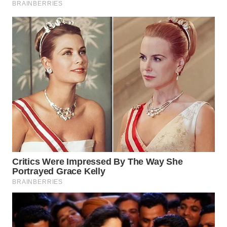
WN
MALUKU
WN
MALUT
WN
DAIRI
WN
DANAU
TOBA
WN
NIAS
WN
LANGKAT