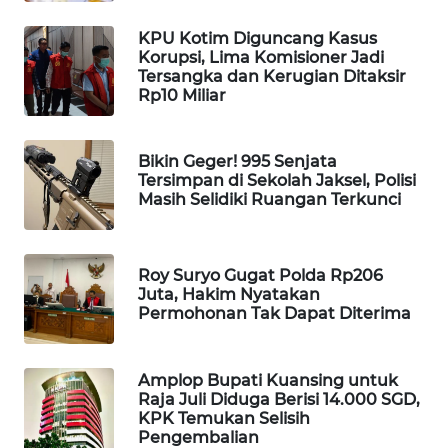
MAWAKA
KPU Kotim Diguncang Kasus
ID
Korupsi, Lima Komisioner Jadi
Tersangka dan Kerugian Ditaksir
Rp10 Miliar
MARTABAT
NET
Bikin Geger! 995 Senjata
Tersimpan di Sekolah Jaksel, Polisi
PLN
Masih Selidiki Ruangan Terkunci
WATCH
MKLI
Roy Suryo Gugat Polda Rp206
Juta, Hakim Nyatakan
LPKKI
Permohonan Tak Dapat Diterima
LKKI
Amplop Bupati Kuansing untuk
Raja Juli Diduga Berisi 14.000 SGD,
KOPEKLIN
KPK Temukan Selisih
Pengembalian