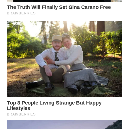
WN
BOGOR
WN
DEPOK
WN
TAPANULI
UTARA
WN
SAMOSIR
WN
PADANG
LAWAS