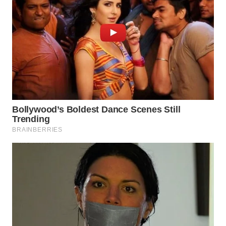
WN
TAPANULI
SELATAN
WN
TANJUNG
LESUNG
WN
KARO
WN
SIMALUNGUN
WN
LABUHANBATU
WN