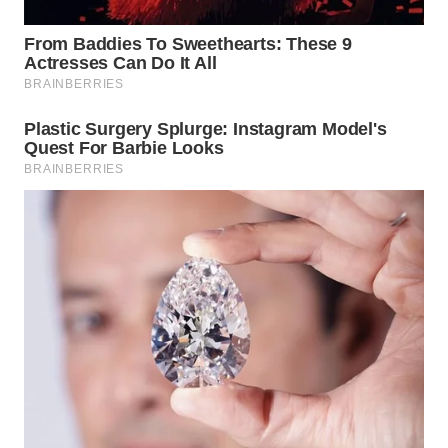
WN
PRIANGAN
TIMUR
WN
SEMARANG
WN
SOLO
WN
BOROBUDUR
WN
MADURA
WN
SURABAYA