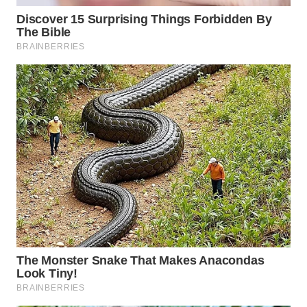
WN
NATUNA
WN
BINTAN
WN
MANDALIKA
WN
LIKUPANG
WN
LABUANBAJO
WN
BORNEO