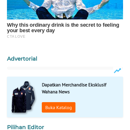
WAHANA
SPORT
WAHANA
UMKM
WAHANA
SELEB
Advertorial
WAHANA
PERSONA
Dapatkan Merchandise Eksklusif
Wahana News
WAHANA
OTOMOTIF
Buka Katalog
WAHANA
HEALTH
Pilihan Editor