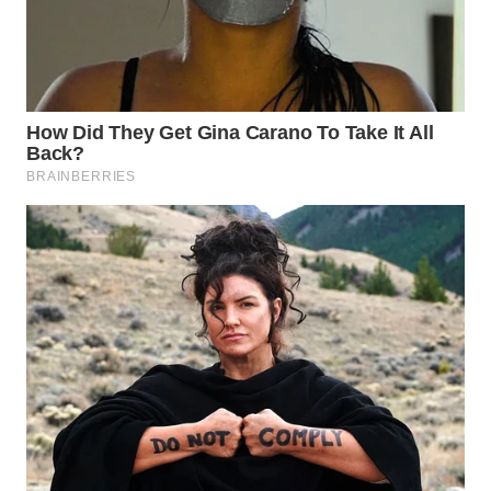
TAPANULI
TENGAH
WN DELI
SERDANG
WN
TEBING
TINGGI
WN
PAKPAK
WN
KARAWANG
WN
BEKASI