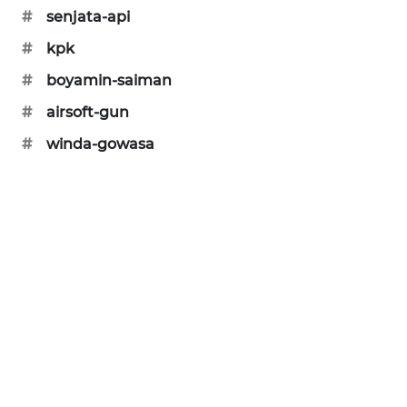
KARING
#
senjata-api
NEWS
#
kpk
JURNAL
#
boyamin-saiman
MARITIM
#
airsoft-gun
#
winda-gowasa
HUMBANG
NEWS
GARONGGANG
NEWS
FISUELRI
ID
ENERGI
NEWS