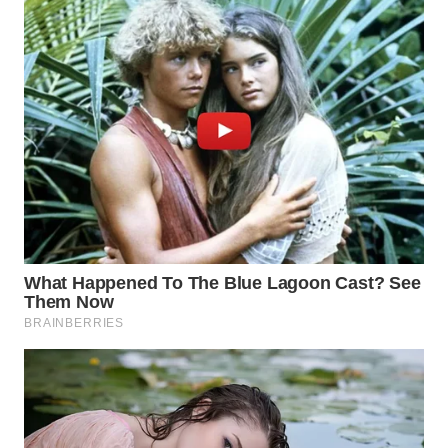
Wahana
Media
Group
WAHANA
NEWS
WAHANA
TANI
WAHANA
ADVOKAT
WAHANA
INFRASTRUKTUR
WAHANA
KONSUMEN