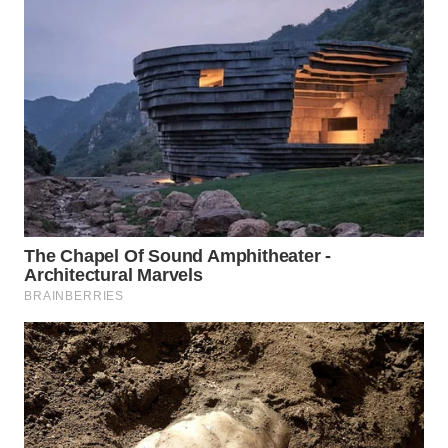
WN
SUMEDANG
WN
CIANJUR
WN
KEPULAUAN
SERIBU
WN
TANGERANG
WN
BINJAI
WN
CIREBON