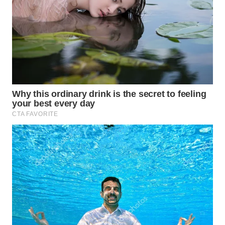
WAHANA
LISTRIK
WAHANA
TRAVEL
WAHANA
TV
WAHANANEWS
ID
WAHANANEWS
CO ID
WAHANANEWS
NET