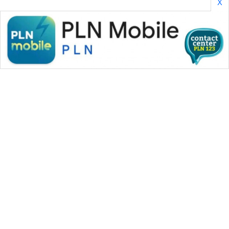
X
WAHANA MEDIA GROUP
|
|
|
WAHANA NEWS co
WAHANA TANI
WAHANA ADVOKAT
|
|
WAHANA INFRASTRUKTUR
WAHANA KONSUMEN
|
|
|
WAHANA LISTRIK
WAHANA TRAVEL
WAHANA TV