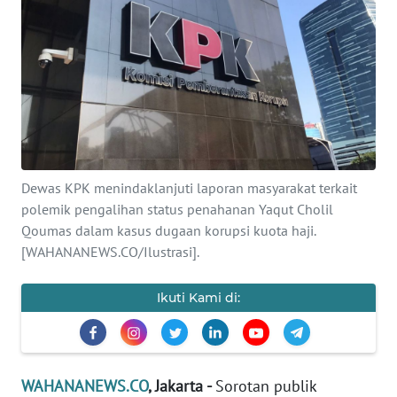
SAINS-TEKNO
KESEHATAN
INTERNASIONAL
SERBA-SERBI
Dewas KPK menindaklanjuti laporan masyarakat terkait
PENDIDIKAN
polemik pengalihan status penahanan Yaqut Cholil
Qoumas dalam kasus dugaan korupsi kuota haji.
[WAHANANEWS.CO/Ilustrasi].
OLAHRAGA
Ikuti Kami di:
OPINI
EDITORIAL
WAHANANEWS.CO
, Jakarta -
Sorotan publik