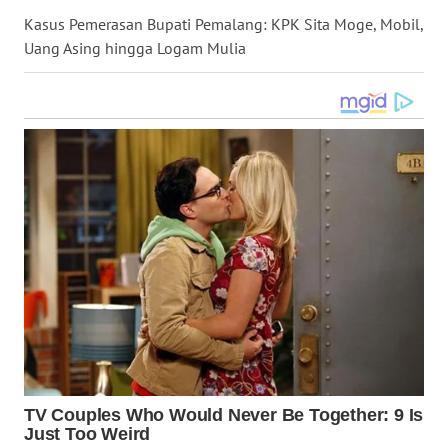
WN
Kasus Pemerasan Bupati Pemalang: KPK Sita Moge, Mobil,
KALTARA
Uang Asing hingga Logam Mulia
WN
KALSEL
WN
KALTIM
WN
SULSEL
WN
GORONTALO
WN
SULUT