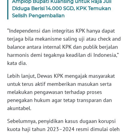
Amplop Bupati Kuansing untuk Raja Juli
WN
Diduga Berisi 14.000 SGD, KPK Temukan
BANTEN
Selisih Pengembalian
WN
“Independensi dan integritas KPK hanya dapat
NTT
terjaga bila mekanisme saling uji atau check and
balance antara internal KPK dan publik berjalan
WN
harmonis demi tegaknya keadilan di Indonesia,”
KEPRI
kata dia.
WN
Lebih lanjut, Dewas KPK mengajak masyarakat
PAPUA
untuk terus aktif memberikan masukan serta
melakukan pengawasan terhadap proses
WN
penegakan hukum agar tetap transparan dan
PAPUA
BARAT
akuntabel.
Sebelumnya, penyidikan kasus dugaan korupsi
WN
RIAU
kuota haji tahun 2023–2024 resmi dimulai oleh