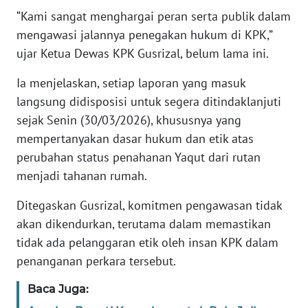
“Kami sangat menghargai peran serta publik dalam
KARIR
mengawasi jalannya penegakan hukum di KPK,”
ujar Ketua Dewas KPK Gusrizal, belum lama ini.
DISCLAIMER
Ia menjelaskan, setiap laporan yang masuk
langsung didisposisi untuk segera ditindaklanjuti
Wahana
News
sejak Senin (30/03/2026), khususnya yang
Regional
mempertanyakan dasar hukum dan etik atas
perubahan status penahanan Yaqut dari rutan
WN
menjadi tahanan rumah.
SUMUT
Ditegaskan Gusrizal, komitmen pengawasan tidak
WN
akan dikendurkan, terutama dalam memastikan
JAKARTA
tidak ada pelanggaran etik oleh insan KPK dalam
penanganan perkara tersebut.
WN
JABAR
Baca Juga: