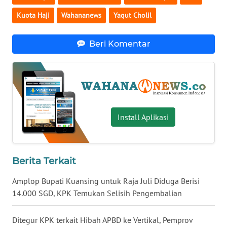
WN
Kuota Haji
Wahananews
Yaqut Cholil
BABEL
Beri Komentar
WN
SUMBAR
WN
SUMSEL
Install Aplikasi
WN
BENGKULU
Berita Terkait
WN
LAMPUNG
Amplop Bupati Kuansing untuk Raja Juli Diduga Berisi
14.000 SGD, KPK Temukan Selisih Pengembalian
WN
JATENG
Ditegur KPK terkait Hibah APBD ke Vertikal, Pemprov