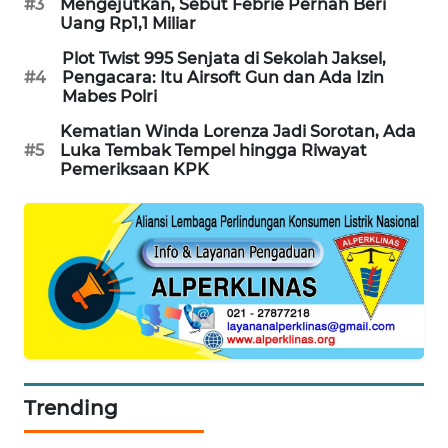
#3
Mengejutkan, Sebut Febrie Pernah Beri
Uang Rp1,1 Miliar
SIBARAGAS
NEWS
Plot Twist 995 Senjata di Sekolah Jaksel,
#4
Pengacara: Itu Airsoft Gun dan Ada Izin
Mabes Polri
METRO
SIANTAR
Kematian Winda Lorenza Jadi Sorotan, Ada
NEWS
#5
Luka Tembak Tempel hingga Riwayat
Pemeriksaan KPK
METRO
MEDAN
NEWS
METRO
JAKARTA
NEWS
KRT
Trending
NEWS