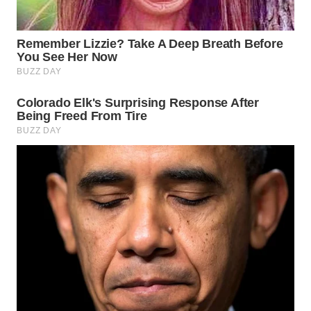
WN
SUMEDANG
WN
CIANJUR
WN
KEPULAUAN
SERIBU
WN
TANGERANG
WN
BINJAI
WN
CIREBON