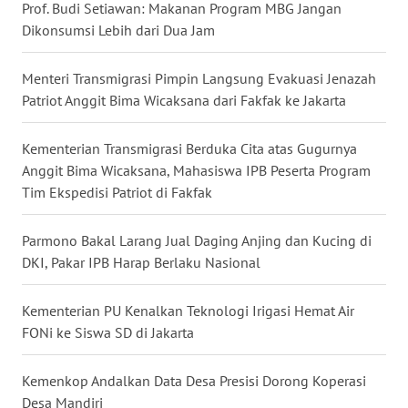
Prof. Budi Setiawan: Makanan Program MBG Jangan
WN
Dikonsumsi Lebih dari Dua Jam
BABEL
Menteri Transmigrasi Pimpin Langsung Evakuasi Jenazah
WN
Patriot Anggit Bima Wicaksana dari Fakfak ke Jakarta
SUMBAR
Kementerian Transmigrasi Berduka Cita atas Gugurnya
WN
Anggit Bima Wicaksana, Mahasiswa IPB Peserta Program
SUMSEL
Tim Ekspedisi Patriot di Fakfak
WN
Parmono Bakal Larang Jual Daging Anjing dan Kucing di
BENGKULU
DKI, Pakar IPB Harap Berlaku Nasional
WN
Kementerian PU Kenalkan Teknologi Irigasi Hemat Air
LAMPUNG
FONi ke Siswa SD di Jakarta
WN
Kemenkop Andalkan Data Desa Presisi Dorong Koperasi
JATENG
Desa Mandiri