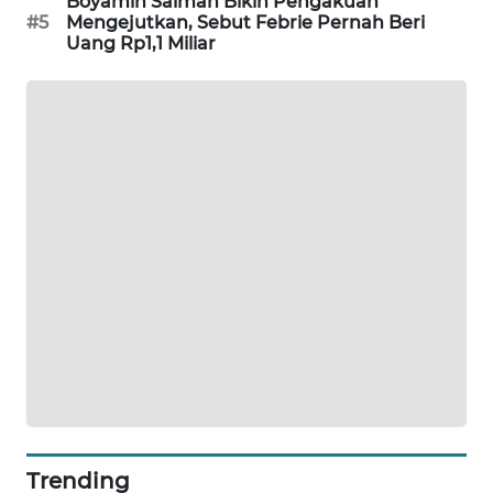
Boyamin Saiman Bikin Pengakuan
#5
Mengejutkan, Sebut Febrie Pernah Beri
WAHANA
Uang Rp1,1 Miliar
DESA
WISATA
LAPAK
WAHANA
Wahana
Network
KONSUMEN
LISTRIK
MASYARAKAT
KELISTRIKAN
WALINKI
ID
Trending