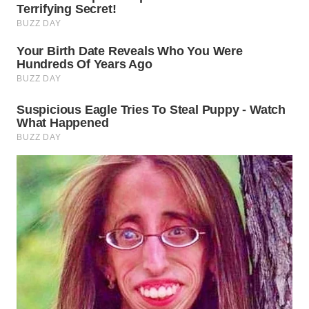
WN
BOGOR
WN
DEPOK
WN
TAPANULI
UTARA
WN
SAMOSIR
WN
PADANG
LAWAS