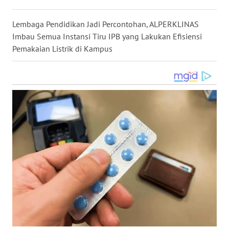
WN
Lembaga Pendidikan Jadi Percontohan, ALPERKLINAS
NUSANTARA
Imbau Semua Instansi Tiru IPB yang Lakukan Efisiensi
Pemakaian Listrik di Kampus
WN
JOGJA
WN
JATIM
WN
BALI
WN
KALBAR
WN
KALTENG