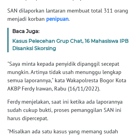
Informasi
SAN dilaporkan lantaran membuat total 311 orang
INDEKS
menjadi korban
penipuan
.
BERITA
Baca Juga:
KONTAK
Kasus Pelecehan Grup Chat, 16 Mahasiswa IPB
KAMI
Disanksi Skorsing
INFO
"Saya minta kepada penyidik dipanggil secepat
IKLAN
mungkin. Artinya tidak usah menunggu lengkap
semua laporannya," kata Wakapolresta Bogor Kota
TENTANG
AKBP Ferdy Irawan, Rabu (16/11/2022).
KAMI
Ferdy menjelakan, saat ini ketika ada laporannya
PEDOMAN
sudah cukup bukti, proses pemanggilan SAN ini
MEDIA
harus dipercepat.
SIBER
"Misalkan ada satu kasus yang memang sudah
REDAKSI