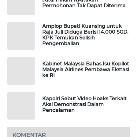
Permohonan Tak Dapat Diterima
WAHANA
LISTRIK
Amplop Bupati Kuansing untuk
WAHANA
Raja Juli Diduga Berisi 14.000 SGD,
KPK Temukan Selisih
TRAVEL
Pengembalian
WAHANA
TV
Kabinet Malaysia Bahas Isu Kopilot
Malaysia Airlines Pembawa Ekstasi
ke RI
WAHANANEWS
ID
Kapolri Sebut Video Hoaks Terkait
WAHANANEWS
Aksi Demonstrasi Dalam
CO ID
Pendalaman
WAHANANEWS
NET
KOMENTAR