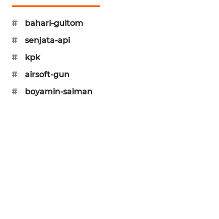
MAWAKA
#
bahari-gultom
ID
#
senjata-api
MARTABAT
#
kpk
NET
#
airsoft-gun
PLN
#
boyamin-saiman
WATCH
MKLI
LPKKI
LKKI
KOPEKLIN