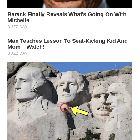
WN
INDRAMAYU
WN
KUNINGAN
WN
MAJALENGKA
WN
SUBANG
WN
SUKABUMI
WN
PURWAKARTA