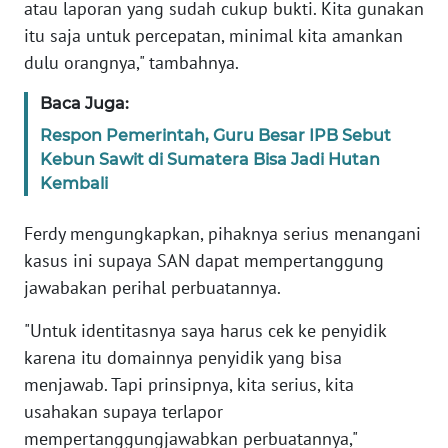
atau laporan yang sudah cukup bukti. Kita gunakan
itu saja untuk percepatan, minimal kita amankan
KARIR
dulu orangnya," tambahnya.
DISCLAIMER
Baca Juga:
Respon Pemerintah, Guru Besar IPB Sebut
Wahana
Kebun Sawit di Sumatera Bisa Jadi Hutan
News
Kembali
Regional
Ferdy mengungkapkan, pihaknya serius menangani
WN
kasus ini supaya SAN dapat mempertanggung
SUMUT
jawabakan perihal perbuatannya.
WN
"Untuk identitasnya saya harus cek ke penyidik
JAKARTA
karena itu domainnya penyidik yang bisa
menjawab. Tapi prinsipnya, kita serius, kita
WN
usahakan supaya terlapor
JABAR
mempertanggungjawabkan perbuatannya,"