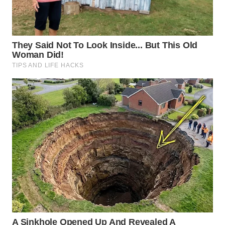
TAPANULI
TENGAH
WN DELI
SERDANG
WN
TEBING
TINGGI
WN
PAKPAK
WN
KARAWANG
WN
BEKASI