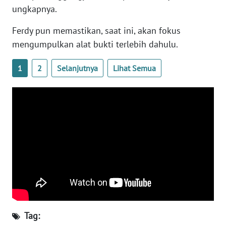
ungkapnya.
WN
BANTEN
Ferdy pun memastikan, saat ini, akan fokus
mengumpulkan alat bukti terlebih dahulu.
WN
NTT
1
2
Selanjutnya
Lihat Semua
WN
KEPRI
WN
PAPUA
WN
PAPUA
BARAT
WN
Tag:
RIAU