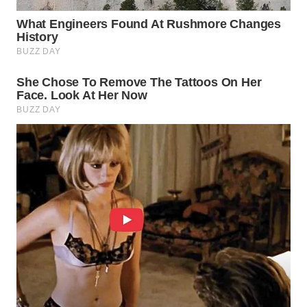
WN
PRIANGAN
TIMUR
WN
SEMARANG
WN
SOLO
WN
BOROBUDUR
WN
MADURA
WN
SURABAYA