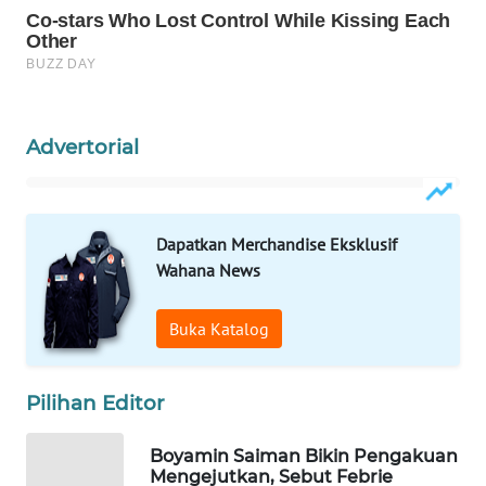
WN
NATUNA
WN
BINTAN
Advertorial
WN
MANDALIKA
Dapatkan Merchandise Eksklusif
Wahana News
WN
LIKUPANG
Buka Katalog
WN
LABUANBAJO
Pilihan Editor
WN
Boyamin Saiman Bikin Pengakuan
BORNEO
Mengejutkan, Sebut Febrie