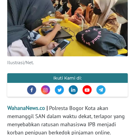
SAINS-TEKNO
KESEHATAN
INTERNASIONAL
SERBA-SERBI
Ilustrasi/Net.
PENDIDIKAN
Ikuti Kami di:
OLAHRAGA
OPINI
WahanaNews.co
|
Polresta Bogor Kota akan
memanggil SAN dalam waktu dekat, terlapor yang
EDITORIAL
menyebabkan ratusan mahasiswa IPB menjadi
korban penipuan berkedok pinjaman online.