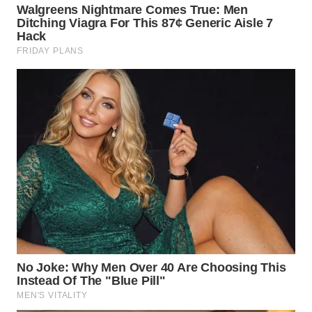
WN
KALTARA
WN
KALSEL
WN
KALTIM
WN
SULSEL
WN
GORONTALO
WN
SULUT