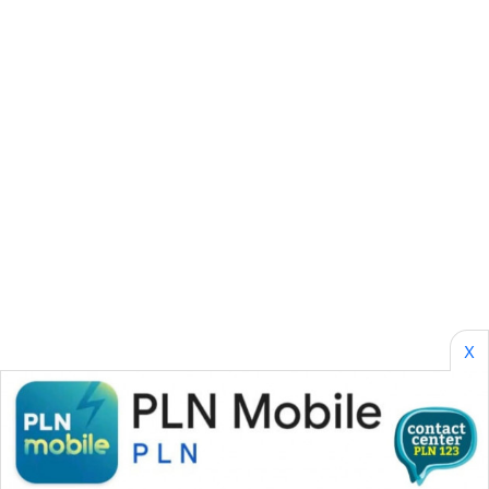
CILEUNGSI
NEWS
BERKAT
NEWS
BERAMPU
NEWS
ANUGERAH
NEWS
AKHLAK
X
ID
PERAPKI
NEWS