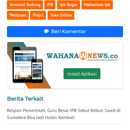
Investasi Bodong
IPB
Ipb Bogor
Mahasiswa Ipb
WN
Penipuan
Pinjol
Toko Online
SERAMBI
WN
Beri Komentar
JAMBI
WN
SULTRA
Install Aplikasi
WN
NTB
WN
Berita Terkait
SULTENG
Respon Pemerintah, Guru Besar IPB Sebut Kebun Sawit di
Sumatera Bisa Jadi Hutan Kembali
WN
SULBAR