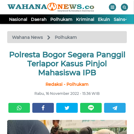
Nasional
Daerah
Polhukam
Kriminal
Ekuin
Sains-Te
WAHANA
Tutup
TV
Wahana News
Polhukam
NASIONAL
Polresta Bogor Segera Panggil
Terlapor Kasus Pinjol
DAERAH
Mahasiswa IPB
Redaksi - Polhukam
POLHUKAM
Rabu, 16 November 2022 - 15:36 WIB
KRIMINAL
EKUIN