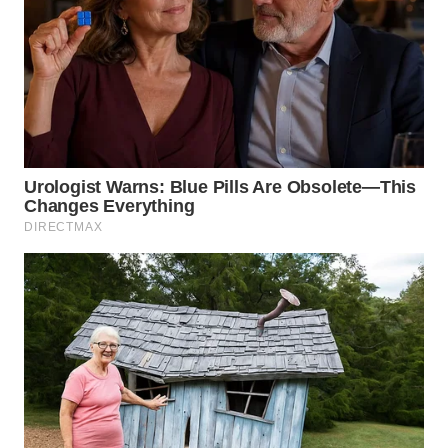
WN
TAPANULI
SELATAN
WN
TANJUNG
LESUNG
WN
KARO
WN
SIMALUNGUN
WN
LABUHANBATU
WN