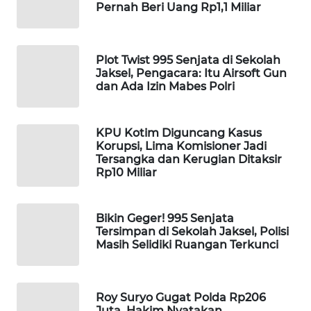
Pernah Beri Uang Rp1,1 Miliar
Wahana
Media
Group
Plot Twist 995 Senjata di Sekolah
Jaksel, Pengacara: Itu Airsoft Gun
WAHANA
dan Ada Izin Mabes Polri
NEWS
WAHANA
KPU Kotim Diguncang Kasus
TANI
Korupsi, Lima Komisioner Jadi
Tersangka dan Kerugian Ditaksir
Rp10 Miliar
WAHANA
ADVOKAT
Bikin Geger! 995 Senjata
WAHANA
Tersimpan di Sekolah Jaksel, Polisi
INFRASTRUKTUR
Masih Selidiki Ruangan Terkunci
WAHANA
KONSUMEN
Roy Suryo Gugat Polda Rp206
Juta, Hakim Nyatakan