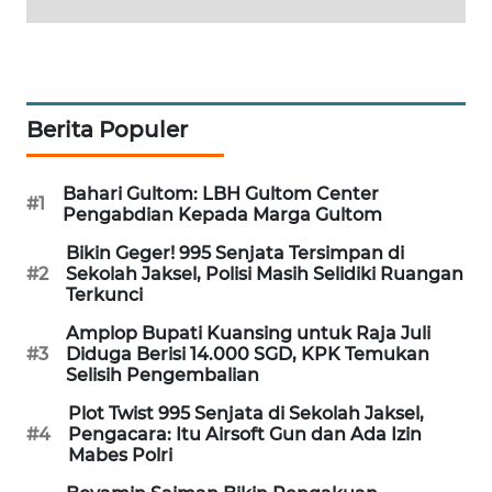
WAHANA
SPORT
WAHANA
Berita Populer
UMKM
WAHANA
Bahari Gultom: LBH Gultom Center
#1
SELEB
Pengabdian Kepada Marga Gultom
Bikin Geger! 995 Senjata Tersimpan di
WAHANA
#2
Sekolah Jaksel, Polisi Masih Selidiki Ruangan
Terkunci
PERSONA
Amplop Bupati Kuansing untuk Raja Juli
WAHANA
#3
Diduga Berisi 14.000 SGD, KPK Temukan
Selisih Pengembalian
OTOMOTIF
Plot Twist 995 Senjata di Sekolah Jaksel,
#4
Pengacara: Itu Airsoft Gun dan Ada Izin
WAHANA
Mabes Polri
HEALTH