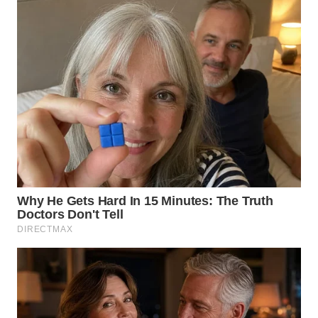
WN
MALUKU
WN
MALUT
WN
DAIRI
WN
DANAU
TOBA
WN
NIAS
WN
LANGKAT