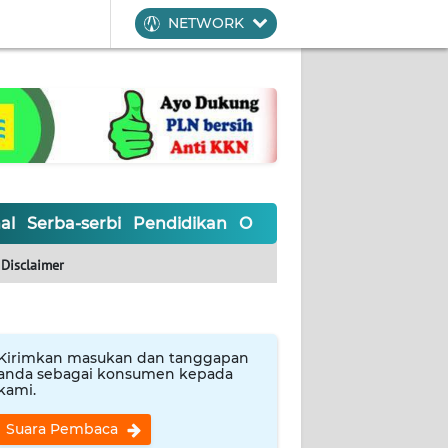
NETWORK
al
Serba-serbi
Pendidikan
Olahraga
Opini
Editoria
Disclaimer
Kirimkan masukan dan tanggapan
anda sebagai konsumen kepada
kami.
Suara Pembaca