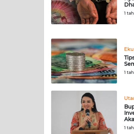
NUSANTARA
Dha
1 ta
WN
JOGJA
WN
JATIM
Eku
Tip
WN
Se
BALI
1 ta
WN
KALBAR
Ut
Bup
WN
Inv
KALTENG
Aka
1 ta
WN