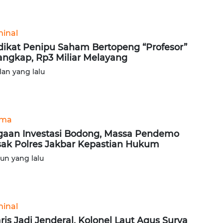
minal
dikat Penipu Saham Bertopeng “Profesor”
angkap, Rp3 Miliar Melayang
lan yang lalu
ama
aan Investasi Bodong, Massa Pendemo
ak Polres Jakbar Kepastian Hukum
hun yang lalu
minal
ris Jadi Jenderal, Kolonel Laut Agus Surya