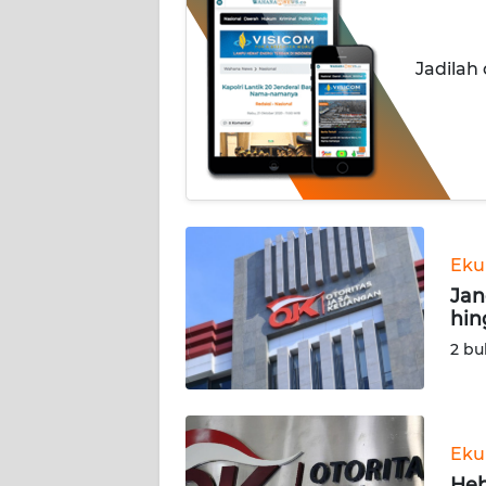
INDEKS
BERITA
Jadilah
KONTAK
KAMI
INFO
IKLAN
TENTANG
Eku
KAMI
Jan
hin
PEDOMAN
2 bu
MEDIA
SIBER
REDAKSI
Eku
Heb