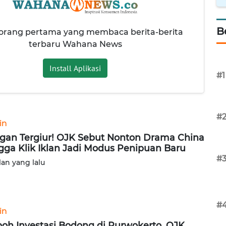
B
 orang pertama yang membaca berita-berita
terbaru Wahana News
Install Aplikasi
#1
#
in
gan Tergiur! OJK Sebut Nonton Drama China
gga Klik Iklan Jadi Modus Penipuan Baru
#
lan yang lalu
#
in
oh Investasi Bodong di Purwokerto, OJK