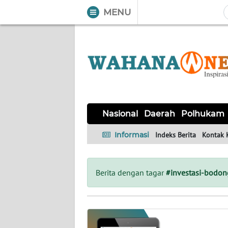
MENU
WAHANA
Tutup
TV
NASIONAL
DAERAH
POLHUKAM
KRIMINAL
EKUIN
SAINS-
KESEHATAN
INTERNASIONAL
Nasional
Daerah
Polhukam
TEKNO
Informasi
Indeks Berita
Kontak 
SERBA-
PENDIDIKAN
OLAHRAGA
OPINI
SERBI
Berita dengan tagar
#investasi-bodon
EDITORIAL
Informasi