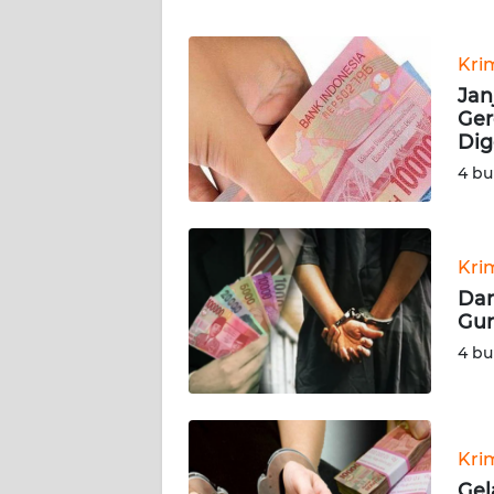
WN
Kri
NTT
Jan
Ger
WN
Dig
KEPRI
4 bu
WN
PAPUA
Kri
Dan
WN
Gun
PAPUA
BARAT
4 bu
WN
RIAU
Kri
WN
Gel