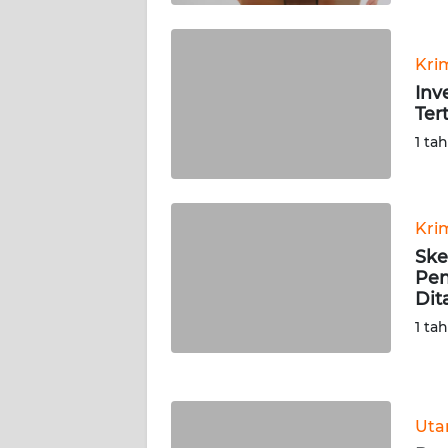
KALTARA
WN
Kri
KALSEL
Inv
Ter
WN
1 ta
KALTIM
WN
SULSEL
Kri
Ske
Pen
WN
Dit
GORONTALO
1 ta
WN
SULUT
WN
Ut
MALUKU