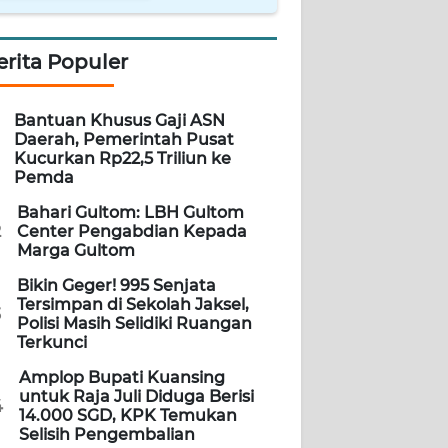
erita Populer
Bantuan Khusus Gaji ASN
Daerah, Pemerintah Pusat
Kucurkan Rp22,5 Triliun ke
Pemda
Bahari Gultom: LBH Gultom
2
Center Pengabdian Kepada
Marga Gultom
Bikin Geger! 995 Senjata
Tersimpan di Sekolah Jaksel,
3
Polisi Masih Selidiki Ruangan
Terkunci
Amplop Bupati Kuansing
untuk Raja Juli Diduga Berisi
4
14.000 SGD, KPK Temukan
Selisih Pengembalian