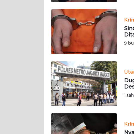
BABEL
WN
Kri
SUMBAR
Sin
Dit
WN
9 bu
SUMSEL
WN
BENGKULU
Ut
Dug
WN
Des
LAMPUNG
1 ta
WN
JATENG
Kri
WN
Nya