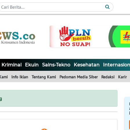
Kriminal
Ekuin
Sains-Tekno
Kesehatan
Internasion
Kami
Info Iklan
Tentang Kami
Pedoman Media Siber
Redaksi
Karir
g