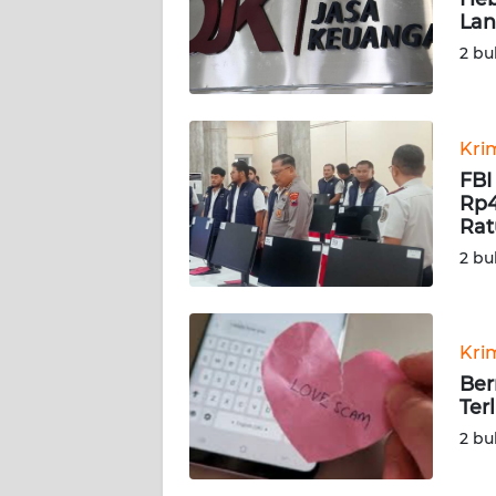
KARIR
Lan
2 bu
DISCLAIMER
Wahana
News
Kri
Regional
FBI
Rp4
WN
Rat
SUMUT
2 bu
WN
JAKARTA
Kri
Ber
WN
Ter
JABAR
2 bu
WN
BANTEN