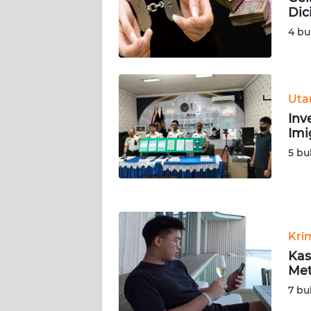
SERAMBI
Dic
4 bu
WN
JAMBI
WN
Ut
SULTRA
Inv
Imi
WN
5 bu
NTB
WN
SULTENG
Kri
WN
Kas
SULBAR
Met
7 bu
WN