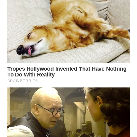
WN
BOGOR
WN
DEPOK
WN
TAPANULI
UTARA
WN
SAMOSIR
WN
PADANG
LAWAS