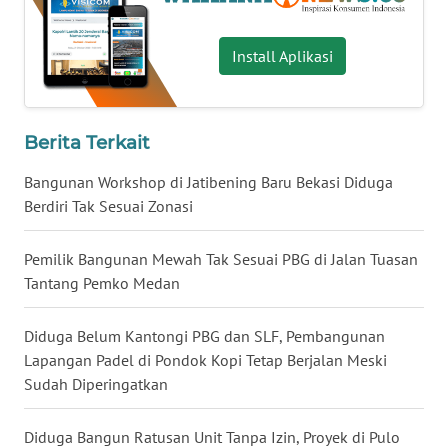
WN
BABEL
Install Aplikasi
WN
SUMBAR
Berita Terkait
WN
Bangunan Workshop di Jatibening Baru Bekasi Diduga
SUMSEL
Berdiri Tak Sesuai Zonasi
WN
Pemilik Bangunan Mewah Tak Sesuai PBG di Jalan Tuasan
BENGKULU
Tantang Pemko Medan
WN
Diduga Belum Kantongi PBG dan SLF, Pembangunan
LAMPUNG
Lapangan Padel di Pondok Kopi Tetap Berjalan Meski
Sudah Diperingatkan
WN
JATENG
Diduga Bangun Ratusan Unit Tanpa Izin, Proyek di Pulo