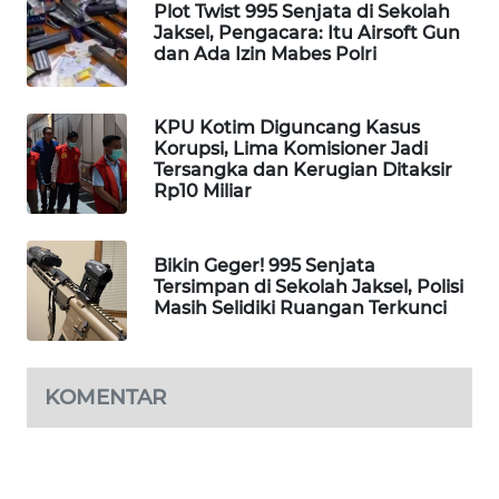
Plot Twist 995 Senjata di Sekolah
Jaksel, Pengacara: Itu Airsoft Gun
MAWAKA
dan Ada Izin Mabes Polri
ID
MARTABAT
KPU Kotim Diguncang Kasus
NET
Korupsi, Lima Komisioner Jadi
Tersangka dan Kerugian Ditaksir
Rp10 Miliar
PLN
WATCH
Bikin Geger! 995 Senjata
MKLI
Tersimpan di Sekolah Jaksel, Polisi
Masih Selidiki Ruangan Terkunci
LPKKI
KOMENTAR
LKKI
KOPEKLIN