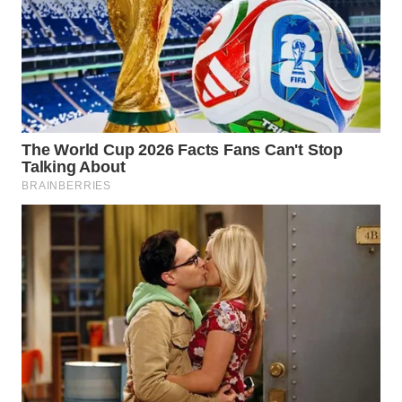
WN
MALUKU
WN
MALUT
WN
DAIRI
WN
DANAU
TOBA
WN
NIAS
WN
LANGKAT