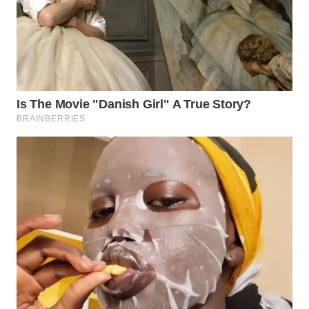
Wahana
Media
Group
WAHANA
NEWS
WAHANA
TANI
WAHANA
ADVOKAT
WAHANA
INFRASTRUKTUR
WAHANA
KONSUMEN