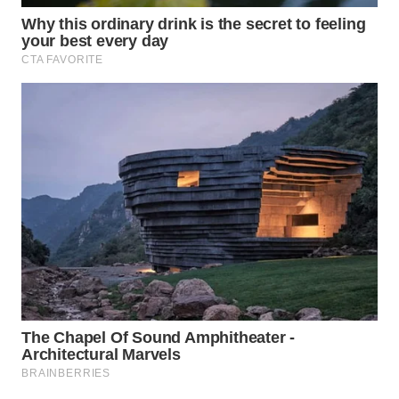
WN
INDRAMAYU
WN
KUNINGAN
WN
MAJALENGKA
WN
SUBANG
WN
SUKABUMI
WN
PURWAKARTA