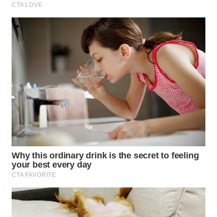
TAPANULI
TENGAH
WN DELI
SERDANG
WN
TEBING
TINGGI
WN
PAKPAK
WN
KARAWANG
WN
BEKASI