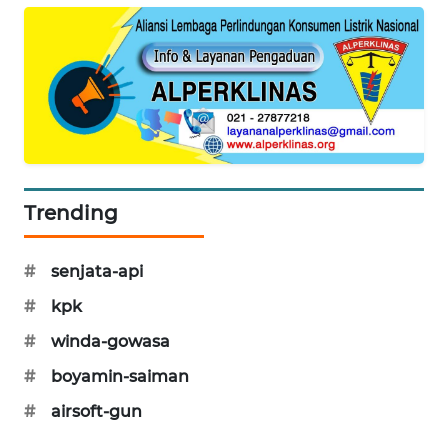
SIBARAGAS
NEWS
METRO
SIANTAR
NEWS
METRO
Trending
MEDAN
NEWS
#
senjata-api
METRO
#
kpk
JAKARTA
NEWS
#
winda-gowasa
#
boyamin-saiman
KRT
NEWS
#
airsoft-gun