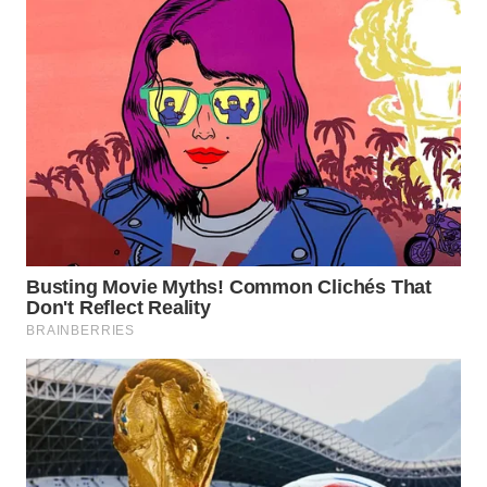
WN
KALTARA
WN
KALSEL
WN
KALTIM
WN
SULSEL
WN
GORONTALO
WN
SULUT