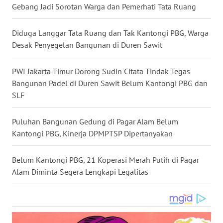
Gebang Jadi Sorotan Warga dan Pemerhati Tata Ruang
WN
NUSANTARA
Diduga Langgar Tata Ruang dan Tak Kantongi PBG, Warga
Desak Penyegelan Bangunan di Duren Sawit
WN
JOGJA
PWI Jakarta Timur Dorong Sudin Citata Tindak Tegas
Bangunan Padel di Duren Sawit Belum Kantongi PBG dan
WN
SLF
JATIM
Puluhan Bangunan Gedung di Pagar Alam Belum
WN
Kantongi PBG, Kinerja DPMPTSP Dipertanyakan
BALI
Belum Kantongi PBG, 21 Koperasi Merah Putih di Pagar
WN
KALBAR
Alam Diminta Segera Lengkapi Legalitas
WN
KALTENG