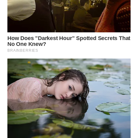
WN
SUMEDANG
WN
CIANJUR
WN
KEPULAUAN
SERIBU
WN
TANGERANG
WN
BINJAI
WN
CIREBON