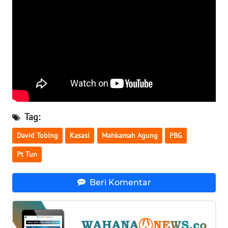
WN
SERAMBI
WN
JAMBI
WN
SULTRA
Tag:
WN
David Tobing
Kasasi
Mahkamah Agung
PBG
NTB
Pt Tun
WN
SULTENG
Beri Komentar
WN
SULBAR