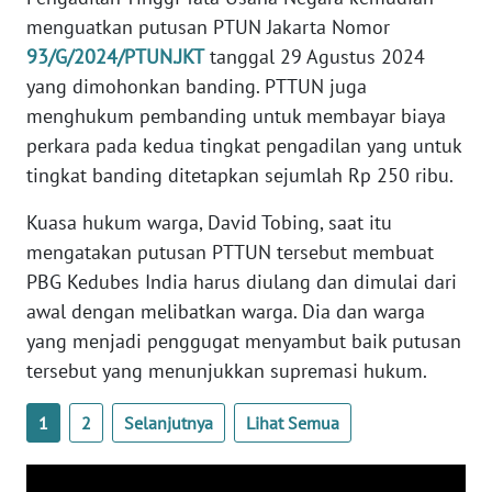
WN
menguatkan putusan PTUN Jakarta Nomor
BANTEN
93/G/2024/PTUN.JKT
tanggal 29 Agustus 2024
yang dimohonkan banding. PTTUN juga
WN
menghukum pembanding untuk membayar biaya
NTT
perkara pada kedua tingkat pengadilan yang untuk
tingkat banding ditetapkan sejumlah Rp 250 ribu.
WN
KEPRI
Kuasa hukum warga, David Tobing, saat itu
mengatakan putusan PTTUN tersebut membuat
WN
PBG Kedubes India harus diulang dan dimulai dari
PAPUA
awal dengan melibatkan warga. Dia dan warga
yang menjadi penggugat menyambut baik putusan
WN
PAPUA
tersebut yang menunjukkan supremasi hukum.
BARAT
1
2
Selanjutnya
Lihat Semua
WN
RIAU