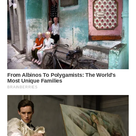
WN
NATUNA
WN
BINTAN
WN
MANDALIKA
WN
LIKUPANG
WN
LABUANBAJO
WN
BORNEO