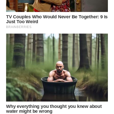
WN
TAPANULI
SELATAN
WN
TANJUNG
LESUNG
WN
KARO
WN
SIMALUNGUN
WN
LABUHANBATU
WN