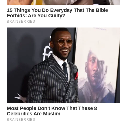
WAHANA
LISTRIK
WAHANA
TRAVEL
WAHANA
TV
WAHANANEWS
ID
WAHANANEWS
CO ID
WAHANANEWS
NET