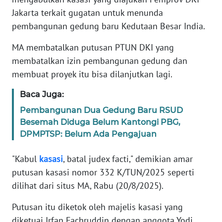
Informasi
Jakarta terkait gugatan untuk menunda
pembangunan gedung baru Kedutaan Besar India.
INDEKS
BERITA
MA membatalkan putusan PTUN DKI yang
membatalkan izin pembangunan gedung dan
KONTAK
KAMI
membuat proyek itu bisa dilanjutkan lagi.
Baca Juga:
INFO
IKLAN
Pembangunan Dua Gedung Baru RSUD
Besemah Diduga Belum Kantongi PBG,
DPMPTSP: Belum Ada Pengajuan
TENTANG
KAMI
"Kabul
kasasi
, batal judex facti," demikian amar
putusan kasasi nomor 332 K/TUN/2025 seperti
PEDOMAN
MEDIA
dilihat dari situs MA, Rabu (20/8/2025).
SIBER
Putusan itu diketok oleh majelis kasasi yang
diketuai Irfan Fachruddin dengan anggota Yodi
REDAKSI