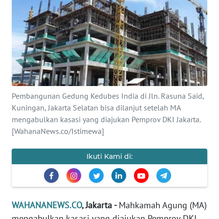
SAINS-TEKNO
KESEHATAN
INTERNASIONAL
SERBA-SERBI
Pembangunan Gedung Kedubes India di Jln. Rasuna Said,
Kuningan, Jakarta Selatan bisa dilanjut setelah MA
PENDIDIKAN
mengabulkan kasasi yang diajukan Pemprov DKI Jakarta.
[WahanaNews.co/Istimewa]
OLAHRAGA
Ikuti Kami di:
OPINI
EDITORIAL
WAHANANEWS.CO
, Jakarta -
Mahkamah Agung (MA)
mengabulkan kasasi yang diajukan Pemprov DKI