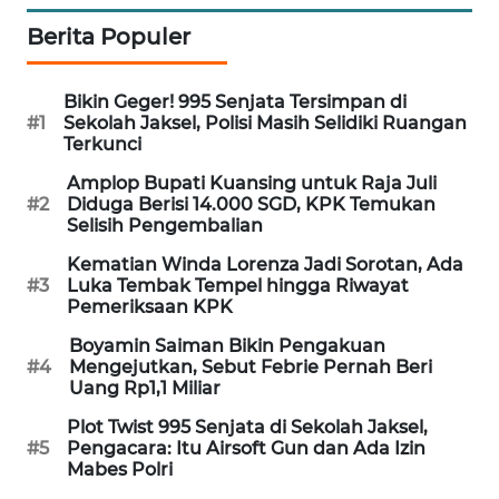
PORTAL
Berita Populer
KONSUMEN
Bikin Geger! 995 Senjata Tersimpan di
FORWAMKI
#1
Sekolah Jaksel, Polisi Masih Selidiki Ruangan
Terkunci
ALPERKLINAS
Amplop Bupati Kuansing untuk Raja Juli
#2
Diduga Berisi 14.000 SGD, KPK Temukan
FORJASIDA
Selisih Pengembalian
Kematian Winda Lorenza Jadi Sorotan, Ada
TAMBANG
#3
Luka Tembak Tempel hingga Riwayat
NEWS
Pemeriksaan KPK
Boyamin Saiman Bikin Pengakuan
SITUNGIR
#4
Mengejutkan, Sebut Febrie Pernah Beri
NEWS
Uang Rp1,1 Miliar
Plot Twist 995 Senjata di Sekolah Jaksel,
SIDIKALANG
#5
Pengacara: Itu Airsoft Gun dan Ada Izin
Mabes Polri
NEWS