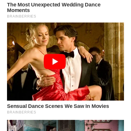
WN
PRIANGAN
TIMUR
WN
SEMARANG
WN
SOLO
WN
BOROBUDUR
WN
MADURA
WN
SURABAYA