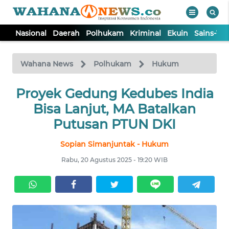
Nasional
Daerah
Polhukam
Kriminal
Ekuin
Sains-Te
WAHANA
Tutup
TV
Wahana News
Polhukam
Hukum
NASIONAL
Proyek Gedung Kedubes India
Bisa Lanjut, MA Batalkan
DAERAH
Putusan PTUN DKI
Sopian Simanjuntak - Hukum
POLHUKAM
Rabu, 20 Agustus 2025 - 19:20 WIB
KRIMINAL
EKUIN