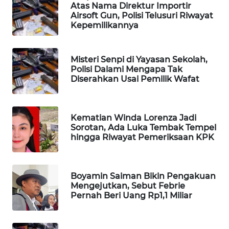
Atas Nama Direktur Importir
WAHANA
Airsoft Gun, Polisi Telusuri Riwayat
DESA
Kepemilikannya
WISATA
Misteri Senpi di Yayasan Sekolah,
LAPAK
Polisi Dalami Mengapa Tak
WAHANA
Diserahkan Usai Pemilik Wafat
Wahana
Network
Kematian Winda Lorenza Jadi
Sorotan, Ada Luka Tembak Tempel
KONSUMEN
hingga Riwayat Pemeriksaan KPK
LISTRIK
MASYARAKAT
Boyamin Saiman Bikin Pengakuan
KELISTRIKAN
Mengejutkan, Sebut Febrie
Pernah Beri Uang Rp1,1 Miliar
WALINKI
ID