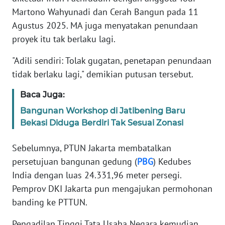
Martono Wahyunadi dan Cerah Bangun pada 11
KARIR
Agustus 2025. MA juga menyatakan penundaan
proyek itu tak berlaku lagi.
DISCLAIMER
"Adili sendiri: Tolak gugatan, penetapan penundaan
tidak berlaku lagi," demikian putusan tersebut.
Wahana
News
Baca Juga:
Regional
Bangunan Workshop di Jatibening Baru
WN
Bekasi Diduga Berdiri Tak Sesuai Zonasi
SUMUT
Sebelumnya, PTUN Jakarta membatalkan
WN
persetujuan bangunan gedung (
PBG
) Kedubes
JAKARTA
India dengan luas 24.331,96 meter persegi.
Pemprov DKI Jakarta pun mengajukan permohonan
WN
banding ke PTTUN.
JABAR
Pengadilan Tinggi Tata Usaha Negara kemudian