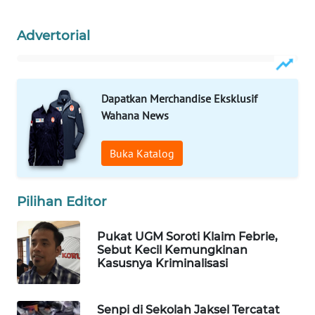
WAHANA
SPORT
Advertorial
WAHANA
UMKM
Dapatkan Merchandise Eksklusif
Wahana News
WAHANA
SELEB
Buka Katalog
WAHANA
PERSONA
Pilihan Editor
WAHANA
Pukat UGM Soroti Klaim Febrie,
OTOMOTIF
Sebut Kecil Kemungkinan
Kasusnya Kriminalisasi
WAHANA
HEALTH
Senpi di Sekolah Jaksel Tercatat