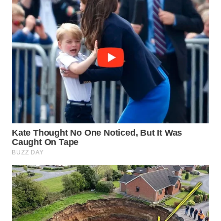
WN
SUMEDANG
WN
CIANJUR
WN
KEPULAUAN
SERIBU
WN
TANGERANG
WN
BINJAI
WN
CIREBON