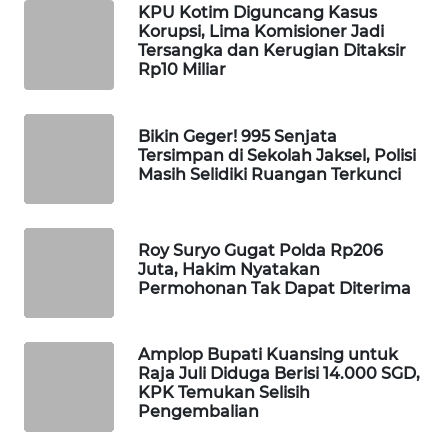
KPU Kotim Diguncang Kasus
WAHANA
Korupsi, Lima Komisioner Jadi
LISTRIK
Tersangka dan Kerugian Ditaksir
Rp10 Miliar
WAHANA
TRAVEL
Bikin Geger! 995 Senjata
Tersimpan di Sekolah Jaksel, Polisi
Masih Selidiki Ruangan Terkunci
WAHANA
TV
Roy Suryo Gugat Polda Rp206
WAHANANEWS
Juta, Hakim Nyatakan
ID
Permohonan Tak Dapat Diterima
WAHANANEWS
CO ID
Amplop Bupati Kuansing untuk
Raja Juli Diduga Berisi 14.000 SGD,
KPK Temukan Selisih
WAHANANEWS
Pengembalian
NET