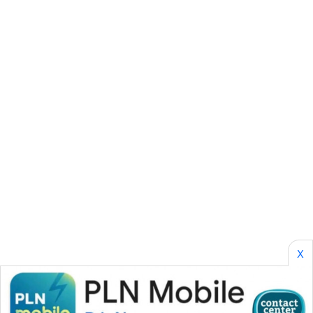
CILEUNGSI
NEWS
BERKAT
NEWS
BERAMPU
NEWS
ANUGERAH
NEWS
AKHLAK
ID
X
PERAPKI
NEWS