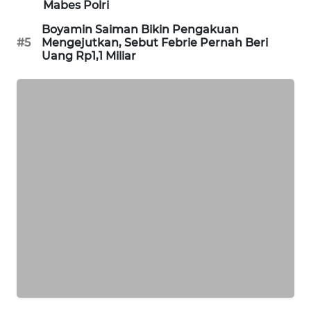
Mabes Polri
WAHANA
DESA
Boyamin Saiman Bikin Pengakuan
#5
Mengejutkan, Sebut Febrie Pernah Beri
WISATA
Uang Rp1,1 Miliar
LAPAK
WAHANA
Wahana
Network
KONSUMEN
LISTRIK
MASYARAKAT
KELISTRIKAN
WALINKI
ID