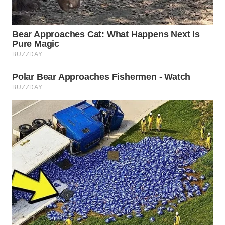
TAPANULI
TENGAH
WN DELI
SERDANG
WN
TEBING
TINGGI
WN
PAKPAK
WN
KARAWANG
WN
BEKASI