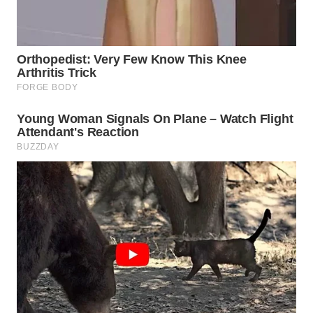
WN
TAPANULI
SELATAN
WN
TANJUNG
LESUNG
WN
KARO
WN
SIMALUNGUN
WN
LABUHANBATU
WN