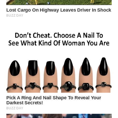
WN
BOGOR
WN
DEPOK
WN
TAPANULI
UTARA
WN
SAMOSIR
WN
PADANG
LAWAS