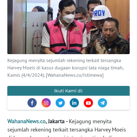
SAINS-TEKNO
KESEHATAN
INTERNASIONAL
SERBA-SERBI
Kejagung menyita sejumlah rekening terkait tersangka
Harvey Moeis di kasus dugaan korupsi tata niaga timah,
PENDIDIKAN
Kamis (4/4/2024). [WahanaNews.co/Istimewa]
OLAHRAGA
Ikuti Kami di:
OPINI
WahanaNews.co
, Jakarta -
Kejagung menyita
EDITORIAL
sejumlah rekening terkait tersangka Harvey Moeis