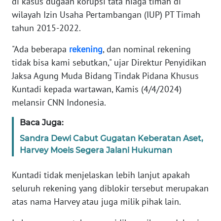
di kasus dugaan korupsi tata niaga timah di
Informasi
wilayah Izin Usaha Pertambangan (IUP) PT Timah
INDEKS
tahun 2015-2022.
BERITA
"Ada beberapa
rekening
, dan nominal rekening
tidak bisa kami sebutkan," ujar Direktur Penyidikan
KONTAK
KAMI
Jaksa Agung Muda Bidang Tindak Pidana Khusus
Kuntadi kepada wartawan, Kamis (4/4/2024)
INFO
melansir CNN Indonesia.
IKLAN
Baca Juga:
TENTANG
Sandra Dewi Cabut Gugatan Keberatan Aset,
KAMI
Harvey Moeis Segera Jalani Hukuman
PEDOMAN
Kuntadi tidak menjelaskan lebih lanjut apakah
MEDIA
seluruh rekening yang diblokir tersebut merupakan
SIBER
atas nama Harvey atau juga milik pihak lain.
REDAKSI