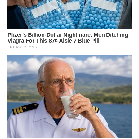
WN
KALTARA
WN
KALSEL
WN
KALTIM
WN
SULSEL
WN
GORONTALO
WN
SULUT