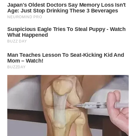
WN
MALUKU
WN
MALUT
WN
DAIRI
WN
DANAU
TOBA
WN
NIAS
WN
LANGKAT