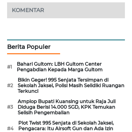
WAHANA
KOMENTAR
SPORT
WAHANA
UMKM
Berita Populer
WAHANA
SELEB
Bahari Gultom: LBH Gultom Center
#1
Pengabdian Kepada Marga Gultom
WAHANA
PERSONA
Bikin Geger! 995 Senjata Tersimpan di
#2
Sekolah Jaksel, Polisi Masih Selidiki Ruangan
Terkunci
WAHANA
OTOMOTIF
Amplop Bupati Kuansing untuk Raja Juli
#3
Diduga Berisi 14.000 SGD, KPK Temukan
Selisih Pengembalian
WAHANA
HEALTH
Plot Twist 995 Senjata di Sekolah Jaksel,
#4
Pengacara: Itu Airsoft Gun dan Ada Izin