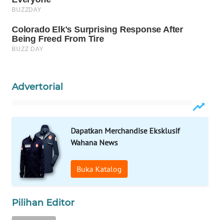
WN
NATUNA
WN
BINTAN
Advertorial
WN
MANDALIKA
WN
Dapatkan Merchandise Eksklusif
LIKUPANG
Wahana News
WN
Buka Katalog
LABUANBAJO
WN
Pilihan Editor
BORNEO