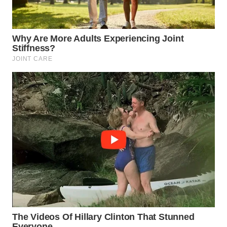
WN
PRIANGAN
TIMUR
WN
SEMARANG
WN
SOLO
WN
BOROBUDUR
WN
MADURA
WN
SURABAYA