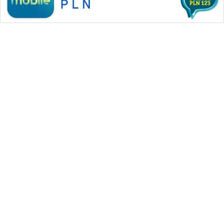
SONYA
ASA
NEWS
WAHANA MEDIA GROUP
|
|
|
WAHANA NEWS co
WAHANA TANI
WAHANA ADVOKAT
|
|
WAHANA INFRASTRUKTUR
WAHANA KONSUMEN
|
|
|
WAHANA LISTRIK
WAHANA TRAVEL
WAHANA TV
|
|
|
WAHANANEWS id
WAHANANEWS CO ID
WAHANANEWS NET
|
|
|
WAHANA SPORT ID
Wahana UMKM
Wahana Seleb
|
|
|
Wahana Persona
Wahana Otomotif
Wahana Health