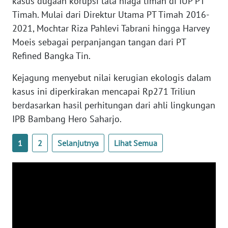
kasus dugaan korupsi tata niaga timah di IUP PT
WN
Timah. Mulai dari Direktur Utama PT Timah 2016-
BANTEN
2021, Mochtar Riza Pahlevi Tabrani hingga Harvey
Moeis sebagai perpanjangan tangan dari PT
WN
Refined Bangka Tin.
NTT
Kejagung menyebut nilai kerugian ekologis dalam
WN
kasus ini diperkirakan mencapai Rp271 Triliun
KEPRI
berdasarkan hasil perhitungan dari ahli lingkungan
IPB Bambang Hero Saharjo.
WN
PAPUA
1
2
Selanjutnya
Lihat Semua
WN
PAPUA
BARAT
WN
RIAU