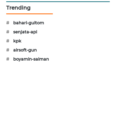
Trending
MAWAKA
ID
#
bahari-gultom
MARTABAT
#
senjata-api
NET
#
kpk
PLN
#
airsoft-gun
WATCH
#
boyamin-saiman
MKLI
LPKKI
LKKI
KOPEKLIN