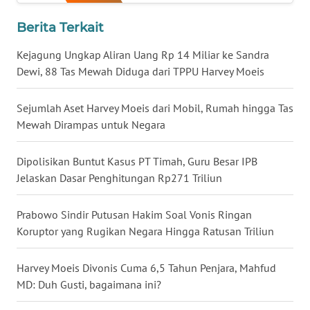
WN
Berita Terkait
BABEL
Kejagung Ungkap Aliran Uang Rp 14 Miliar ke Sandra
Dewi, 88 Tas Mewah Diduga dari TPPU Harvey Moeis
WN
SUMBAR
Sejumlah Aset Harvey Moeis dari Mobil, Rumah hingga Tas
WN
Mewah Dirampas untuk Negara
SUMSEL
Dipolisikan Buntut Kasus PT Timah, Guru Besar IPB
WN
Jelaskan Dasar Penghitungan Rp271 Triliun
BENGKULU
Prabowo Sindir Putusan Hakim Soal Vonis Ringan
WN
Koruptor yang Rugikan Negara Hingga Ratusan Triliun
LAMPUNG
Harvey Moeis Divonis Cuma 6,5 Tahun Penjara, Mahfud
WN
MD: Duh Gusti, bagaimana ini?
JATENG