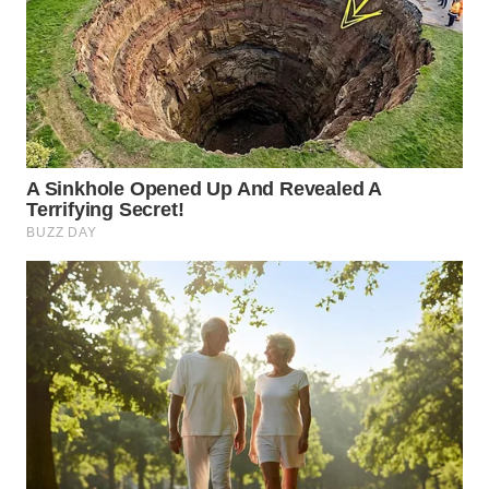
WN
INDRAMAYU
WN
KUNINGAN
WN
MAJALENGKA
WN
SUBANG
WN
SUKABUMI
WN
PURWAKARTA