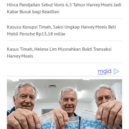
Hinca Pandjaitan Sebut Vonis 6,5 Tahun Harvey Moeis Jadi
WN
Kabar Buruk bagi Keadilan
NUSANTARA
Kasusu Korupsi Timah, Saksi Ungkap Harvey Moeis Beli
WN
Mobil Porsche Rp13,18 miliar
JOGJA
Kasus Timah, Helena Lim Musnahkan Bukti Transaksi
WN
Harvey Moeis
JATIM
WN
BALI
WN
KALBAR
WN
KALTENG