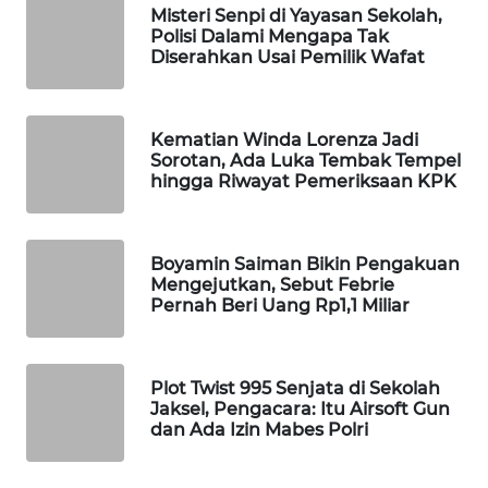
Misteri Senpi di Yayasan Sekolah,
Wahana
Polisi Dalami Mengapa Tak
Media
Diserahkan Usai Pemilik Wafat
Group
WAHANA
Kematian Winda Lorenza Jadi
NEWS
Sorotan, Ada Luka Tembak Tempel
hingga Riwayat Pemeriksaan KPK
WAHANA
TANI
Boyamin Saiman Bikin Pengakuan
WAHANA
Mengejutkan, Sebut Febrie
ADVOKAT
Pernah Beri Uang Rp1,1 Miliar
WAHANA
INFRASTRUKTUR
Plot Twist 995 Senjata di Sekolah
Jaksel, Pengacara: Itu Airsoft Gun
dan Ada Izin Mabes Polri
WAHANA
KONSUMEN