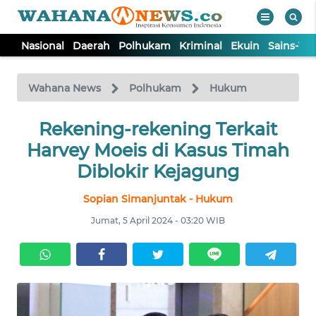
Nasional
Daerah
Polhukam
Kriminal
Ekuin
Sains-Te
WAHANA
Tutup
TV
Wahana News
Polhukam
Hukum
NASIONAL
Rekening-rekening Terkait
Harvey Moeis di Kasus Timah
DAERAH
Diblokir Kejagung
Sopian Simanjuntak - Hukum
POLHUKAM
Jumat, 5 April 2024 - 03:20 WIB
KRIMINAL
EKUIN