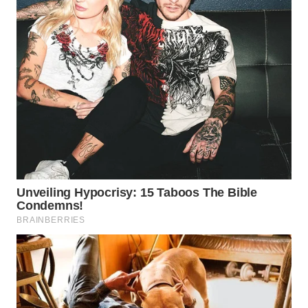
TAPANULI
TENGAH
WN DELI
SERDANG
WN
TEBING
TINGGI
WN
PAKPAK
WN
KARAWANG
WN
BEKASI