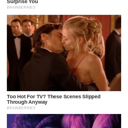
WN
INDRAMAYU
WN
KUNINGAN
WN
MAJALENGKA
WN
SUBANG
WN
SUKABUMI
WN
PURWAKARTA