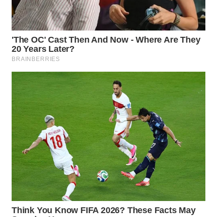
WN
SUMEDANG
WN
CIANJUR
WN
KEPULAUAN
SERIBU
WN
TANGERANG
WN
BINJAI
WN
CIREBON