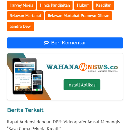
Harvey Moeis
Hinca Pandjaitan
Hukum
Keadilan
WN
BABEL
Relawan Martabat
Relawan Martabat Prabowo Gibran
Sandra Dewi
WN
SUMBAR
Beri Komentar
WN
SUMSEL
WN
BENGKULU
Install Aplikasi
WN
LAMPUNG
Berita Terkait
WN
Rapat Audensi dengan DPR: Videografer Amsal Menangis
JATENG
“Saya Cuma Pekerja Kreatif”