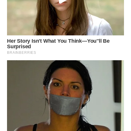
WN
NATUNA
WN
BINTAN
WN
MANDALIKA
WN
LIKUPANG
WN
LABUANBAJO
WN
BORNEO