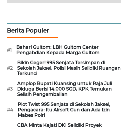
MAWAKA
ID
Berita Populer
MARTABAT
NET
Bahari Gultom: LBH Gultom Center
#1
PLN
Pengabdian Kepada Marga Gultom
WATCH
Bikin Geger! 995 Senjata Tersimpan di
#2
Sekolah Jaksel, Polisi Masih Selidiki Ruangan
MKLI
Terkunci
Amplop Bupati Kuansing untuk Raja Juli
LPKKI
#3
Diduga Berisi 14.000 SGD, KPK Temukan
Selisih Pengembalian
LKKI
Plot Twist 995 Senjata di Sekolah Jaksel,
#4
Pengacara: Itu Airsoft Gun dan Ada Izin
Mabes Polri
KOPEKLIN
CBA Minta Kejati DKI Selidiki Proyek