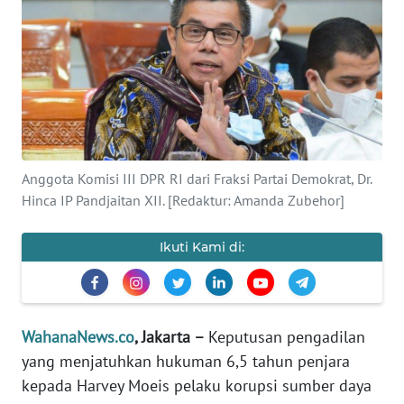
SAINS-TEKNO
KESEHATAN
INTERNASIONAL
SERBA-SERBI
Anggota Komisi III DPR RI dari Fraksi Partai Demokrat, Dr.
Hinca IP Pandjaitan XII. [Redaktur: Amanda Zubehor]
PENDIDIKAN
Ikuti Kami di:
OLAHRAGA
OPINI
WahanaNews.co
, Jakarta –
Keputusan pengadilan
yang menjatuhkan hukuman 6,5 tahun penjara
EDITORIAL
kepada Harvey Moeis pelaku korupsi sumber daya