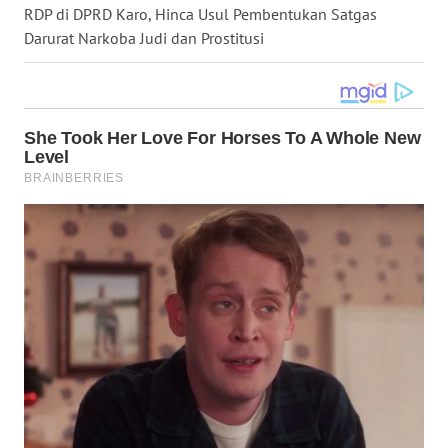
RDP di DPRD Karo, Hinca Usul Pembentukan Satgas
WN
Darurat Narkoba Judi dan Prostitusi
KALTARA
WN
KALSEL
WN
KALTIM
WN
SULSEL
WN
GORONTALO
WN
SULUT