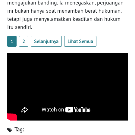
mengajukan banding. Ia menegaskan, perjuangan
ini bukan hanya soal menambah berat hukuman,
WN
SERAMBI
tetapi juga menyelamatkan keadilan dan hukum
itu sendiri.
WN
JAMBI
1
2
Selanjutnya
Lihat Semua
WN
SULTRA
WN
NTB
WN
SULTENG
WN
SULBAR
Tag: