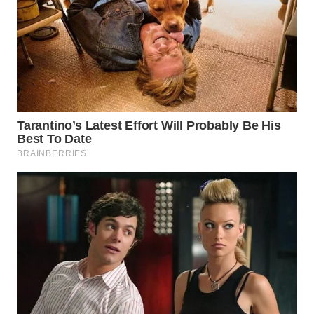
WN
BOGOR
WN
DEPOK
WN
TAPANULI
UTARA
WN
SAMOSIR
WN
PADANG
LAWAS