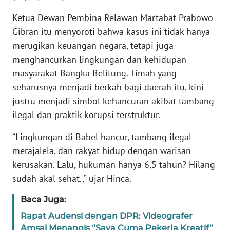
Ketua Dewan Pembina Relawan Martabat Prabowo
KARIR
Gibran itu menyoroti bahwa kasus ini tidak hanya
merugikan keuangan negara, tetapi juga
DISCLAIMER
menghancurkan lingkungan dan kehidupan
masyarakat Bangka Belitung. Timah yang
Wahana
seharusnya menjadi berkah bagi daerah itu, kini
News
Regional
justru menjadi simbol kehancuran akibat tambang
ilegal dan praktik korupsi terstruktur.
WN
SUMUT
“Lingkungan di Babel hancur, tambang ilegal
merajalela, dan rakyat hidup dengan warisan
WN
kerusakan. Lalu, hukuman hanya 6,5 tahun? Hilang
JAKARTA
sudah akal sehat.,” ujar Hinca.
Baca Juga:
WN
JABAR
Rapat Audensi dengan DPR: Videografer
Amsal Menangis “Saya Cuma Pekerja Kreatif”