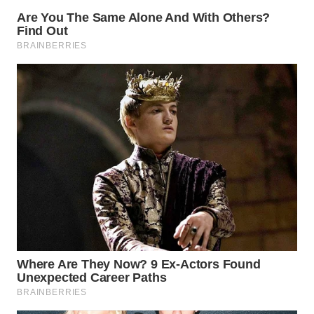
WN
TAPANULI
SELATAN
WN
TANJUNG
LESUNG
WN
KARO
WN
SIMALUNGUN
WN
LABUHANBATU
WN