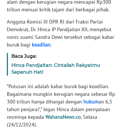
alam dengan kerugian negara mencapai Rp300
Informasi
triliun menuai kritik tajam dari berbagai pihak.
INDEKS
BERITA
Anggota Komisi III DPR RI dari Fraksi Partai
Demokrat, Dr. Hinca IP Pandjaitan XII, menyebut
KONTAK
vonis suami Sandra Dewi tersebut sebagai kabar
KAMI
buruk bagi
keadilan
.
Baca Juga:
INFO
IKLAN
Hinca Pandjaitan: Cintailah Rakyatmu
Sepenuh Hati
TENTANG
KAMI
“Putusan ini adalah kabar buruk bagi keadilan.
Bagaimana mungkin kerugian negara sebesar Rp
PEDOMAN
300 triliun hanya dihargai dengan
hukum
an 6,5
MEDIA
tahun penjara?,” tegas Hinca dalam pernyataan
SIBER
resminya kepada
WahanaNews.co
, Selasa
(24/12/2024).
REDAKSI