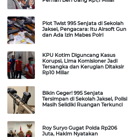
Pernah Beri Uang Rp1,1 Miliar
WAHANA
SPORT
Plot Twist 995 Senjata di Sekolah
Jaksel, Pengacara: Itu Airsoft Gun
WAHANA
dan Ada Izin Mabes Polri
UMKM
WAHANA
KPU Kotim Diguncang Kasus
SELEB
Korupsi, Lima Komisioner Jadi
Tersangka dan Kerugian Ditaksir
Rp10 Miliar
WAHANA
PERSONA
Bikin Geger! 995 Senjata
WAHANA
Tersimpan di Sekolah Jaksel, Polisi
Masih Selidiki Ruangan Terkunci
OTOMOTIF
WAHANA
HEALTH
Roy Suryo Gugat Polda Rp206
Juta, Hakim Nyatakan