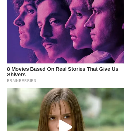
WN
PRIANGAN
TIMUR
WN
SEMARANG
WN
SOLO
WN
BOROBUDUR
WN
MADURA
WN
SURABAYA