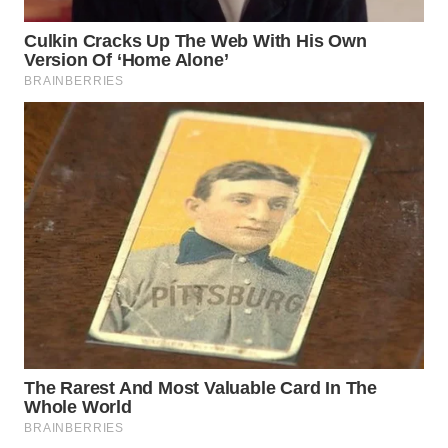
WN
MALUKU
WN
MALUT
WN
DAIRI
WN
DANAU
TOBA
WN
NIAS
WN
LANGKAT