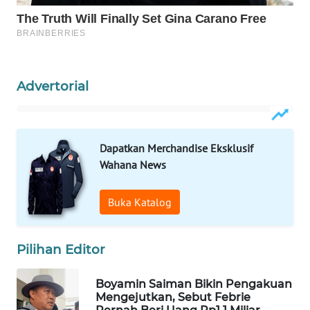
WAHANA
LISTRIK
WAHANA
Advertorial
TRAVEL
WAHANA
TV
Dapatkan Merchandise Eksklusif
Wahana News
WAHANANEWS
ID
Buka Katalog
WAHANANEWS
CO ID
Pilihan Editor
WAHANANEWS
Boyamin Saiman Bikin Pengakuan
NET
Mengejutkan, Sebut Febrie