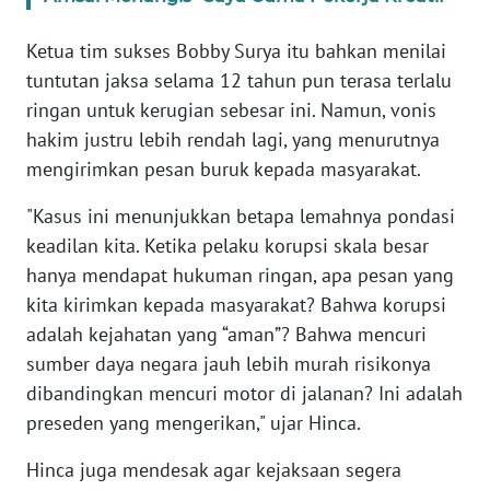
WN
BANTEN
Ketua tim sukses Bobby Surya itu bahkan menilai
tuntutan jaksa selama 12 tahun pun terasa terlalu
WN
ringan untuk kerugian sebesar ini. Namun, vonis
NTT
hakim justru lebih rendah lagi, yang menurutnya
mengirimkan pesan buruk kepada masyarakat.
WN
KEPRI
"Kasus ini menunjukkan betapa lemahnya pondasi
keadilan kita. Ketika pelaku korupsi skala besar
WN
hanya mendapat hukuman ringan, apa pesan yang
PAPUA
kita kirimkan kepada masyarakat? Bahwa korupsi
adalah kejahatan yang “aman”? Bahwa mencuri
WN
sumber daya negara jauh lebih murah risikonya
PAPUA
BARAT
dibandingkan mencuri motor di jalanan? Ini adalah
preseden yang mengerikan," ujar Hinca.
WN
Hinca juga mendesak agar kejaksaan segera
RIAU