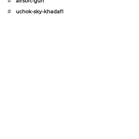
#
airsoft-gun
SIBARAGAS
#
uchok-sky-khadafi
NEWS
METRO
SIANTAR
NEWS
METRO
MEDAN
NEWS
METRO
JAKARTA
NEWS
KRT
NEWS