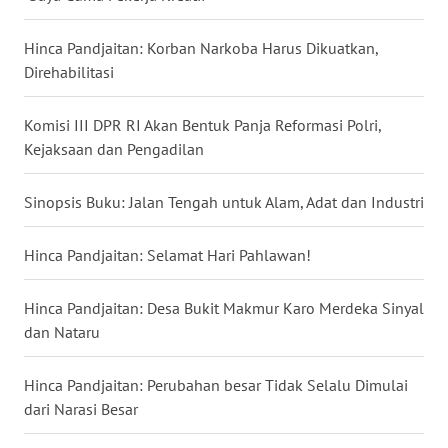
WN
NUSANTARA
Hinca Pandjaitan: Korban Narkoba Harus Dikuatkan,
Direhabilitasi
WN
JOGJA
Komisi III DPR RI Akan Bentuk Panja Reformasi Polri,
Kejaksaan dan Pengadilan
WN
JATIM
Sinopsis Buku: Jalan Tengah untuk Alam, Adat dan Industri
WN
Hinca Pandjaitan: Selamat Hari Pahlawan!
BALI
Hinca Pandjaitan: Desa Bukit Makmur Karo Merdeka Sinyal
WN
dan Nataru
KALBAR
Hinca Pandjaitan: Perubahan besar Tidak Selalu Dimulai
WN
dari Narasi Besar
KALTENG