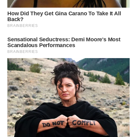
Wahana
Media
Group
WAHANA
NEWS
WAHANA
TANI
WAHANA
ADVOKAT
WAHANA
INFRASTRUKTUR
WAHANA
KONSUMEN