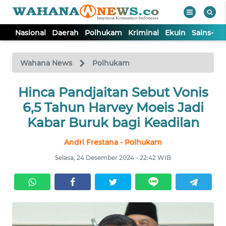
Nasional
Daerah
Polhukam
Kriminal
Ekuin
Sains-Te
WAHANA
Tutup
TV
Wahana News
Polhukam
NASIONAL
Hinca Pandjaitan Sebut Vonis
6,5 Tahun Harvey Moeis Jadi
DAERAH
Kabar Buruk bagi Keadilan
Andri Frestana - Polhukam
POLHUKAM
Selasa, 24 Desember 2024 - 22:42 WIB
KRIMINAL
EKUIN