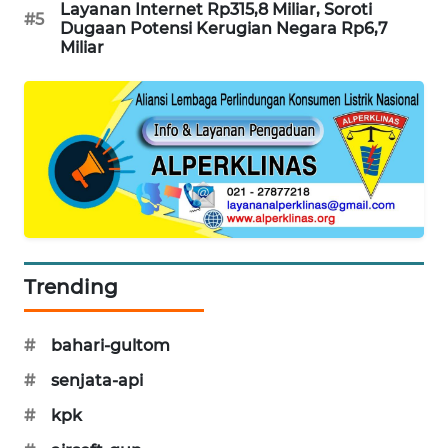
Layanan Internet Rp315,8 Miliar, Soroti
#5
PORTAL
Dugaan Potensi Kerugian Negara Rp6,7
KONSUMEN
Miliar
FORWAMKI
ALPERKLINAS
FORJASIDA
TAMBANG
NEWS
Trending
SITUNGIR
#
bahari-gultom
NEWS
#
senjata-api
SIDIKALANG
#
kpk
NEWS