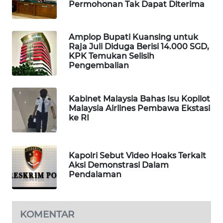
Permohonan Tak Dapat Diterima
WAHANA
DESA
WISATA
Amplop Bupati Kuansing untuk
Raja Juli Diduga Berisi 14.000 SGD,
KPK Temukan Selisih
LAPAK
Pengembalian
WAHANA
Wahana
Kabinet Malaysia Bahas Isu Kopilot
Network
Malaysia Airlines Pembawa Ekstasi
ke RI
KONSUMEN
LISTRIK
Kapolri Sebut Video Hoaks Terkait
Aksi Demonstrasi Dalam
MASYARAKAT
Pendalaman
KELISTRIKAN
WALINKI
KOMENTAR
ID