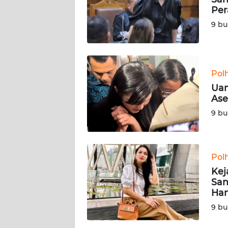
KARIR
Per
9 bu
DISCLAIMER
Wahana
News
Pol
Regional
Uan
Ase
WN
9 bu
SUMUT
WN
JAKARTA
Pol
Kej
WN
San
JABAR
Har
9 bu
WN
BANTEN