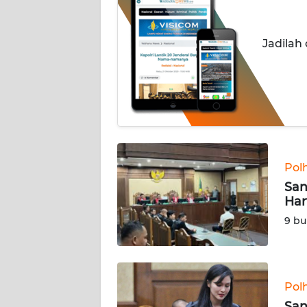
INDEKS
BERITA
Jadilah
KONTAK
KAMI
INFO
IKLAN
TENTANG
Pol
KAMI
San
Har
PEDOMAN
9 bu
MEDIA
SIBER
REDAKSI
Pol
San