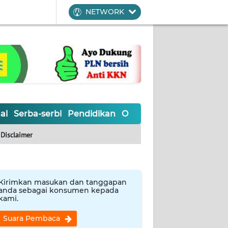
NETWORK
al
Serba-serbi
Pendidikan
Olahraga
Opini
Editoria
Disclaimer
Kirimkan masukan dan tanggapan
anda sebagai konsumen kepada
kami.
Suara Pembaca