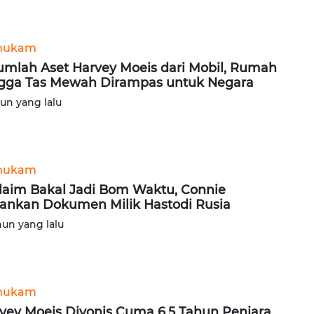
hukam
umlah Aset Harvey Moeis dari Mobil, Rumah
gga Tas Mewah Dirampas untuk Negara
hun yang lalu
hukam
laim Bakal Jadi Bom Waktu, Connie
nkan Dokumen Milik Hastodi Rusia
hun yang lalu
hukam
vey Moeis Divonis Cuma 6,5 Tahun Penjara,