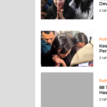
NUSANTARA
Dew
2 ta
WN
JOGJA
WN
JATIM
Pol
Kes
WN
Per
BALI
2 ta
WN
KALBAR
Pol
WN
88 
KALTENG
Has
2 ta
WN