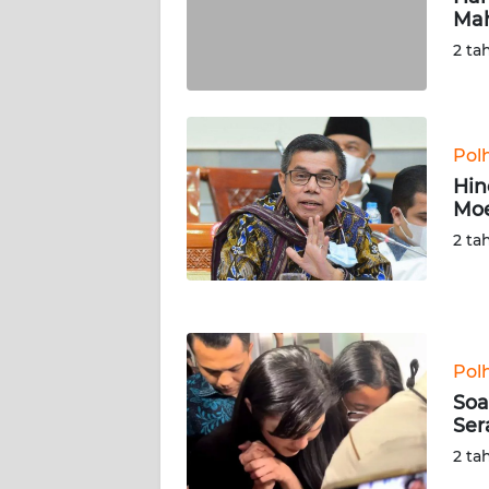
SERAMBI
Mah
2 ta
WN
JAMBI
WN
Pol
SULTRA
Hin
Moe
WN
2 ta
NTB
WN
SULTENG
Pol
WN
Soa
SULBAR
Ser
2 ta
WN