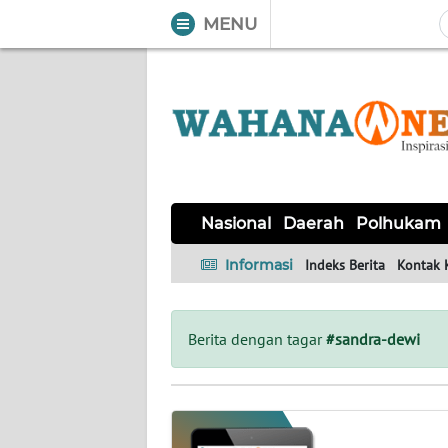
MENU
WAHANA
Tutup
TV
NASIONAL
DAERAH
POLHUKAM
KRIMINAL
EKUIN
SAINS-
KESEHATAN
INTERNASIONAL
Nasional
Daerah
Polhukam
TEKNO
Informasi
Indeks Berita
Kontak 
SERBA-
PENDIDIKAN
OLAHRAGA
OPINI
SERBI
Berita dengan tagar
#sandra-dewi
EDITORIAL
Informasi