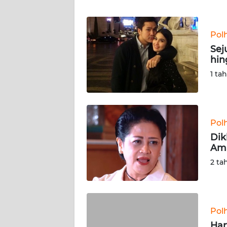
WN
Pol
NTT
Sej
hin
WN
KEPRI
1 ta
WN
PAPUA
Pol
Dik
WN
Ama
PAPUA
BARAT
2 ta
WN
RIAU
Pol
WN
Har