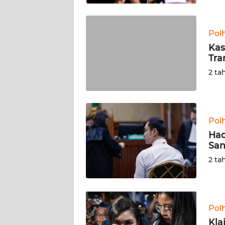
BABEL
WN
Pol
SUMBAR
Kas
Tra
WN
2 ta
SUMSEL
WN
BENGKULU
Pol
Had
WN
San
LAMPUNG
2 ta
WN
JATENG
Pol
WN
Kla