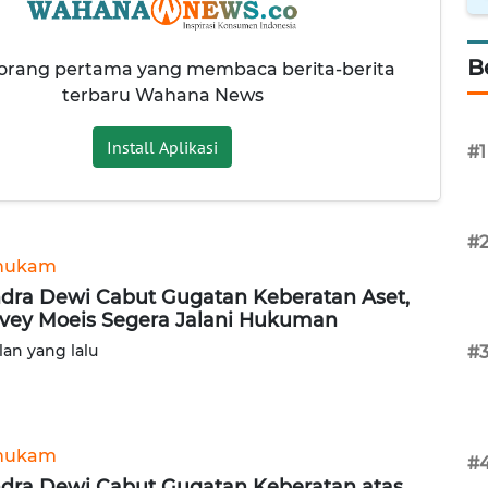
B
 orang pertama yang membaca berita-berita
terbaru Wahana News
Install Aplikasi
#1
#
hukam
dra Dewi Cabut Gugatan Keberatan Aset,
vey Moeis Segera Jalani Hukuman
lan yang lalu
#
hukam
#
dra Dewi Cabut Gugatan Keberatan atas