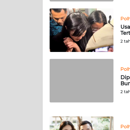
KALTARA
WN
Pol
KALSEL
Usa
Ter
WN
2 ta
KALTIM
WN
SULSEL
Pol
Dip
WN
Bu
GORONTALO
2 ta
WN
SULUT
WN
Pol
MALUKU