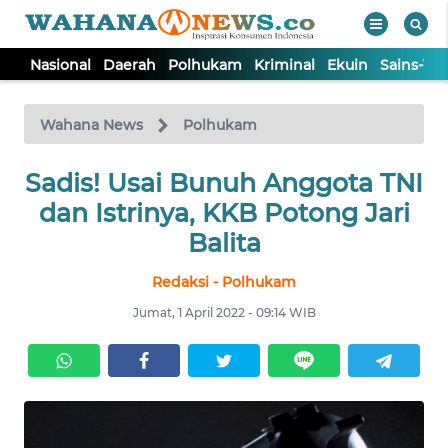
Nasional
Daerah
Polhukam
Kriminal
Ekuin
Sains-Te
WAHANA
Tutup
TV
Wahana News
Polhukam
Sadis! Usai Bunuh Anggota TNI
NASIONAL
dan Istrinya, KKB Potong Jari
DAERAH
Balita
Redaksi - Polhukam
POLHUKAM
Jumat, 1 April 2022 - 09:14 WIB
KRIMINAL
EKUIN