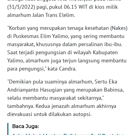
(31/3/2022) pagi, pukul 06.15 WIT di kios milik
almarhum Jalan Trans Elelim.
KARIR
"Korban yang merupakan tenaga kesehatan (Nakes)
DISCLAIMER
di Puskesmas Elim Yalimo, yang sering membantu
masyarakat, khususnya dalam persalinan ibu-ibu.
Wahana
News
Saat terjadi pengungsian di wilayah Kabupaten
Regional
Yalimo, almarhum juga terjun langsung membantu
para pengungsi," kata Candra.
WN
SUMUT
"Demikian pula suaminya almarhum, Sertu Eka
Andrianyanto Hasugian yang merupakan Babinsa,
WN
selalu membantu masyarakat sekitarnya,"
JAKARTA
tambahnya. Kedua jenazah almarhum akhirnya
dievakuasi untuk dilakukan autopsi.
WN
JABAR
Baca Juga: