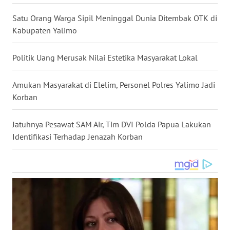
WN
Satu Orang Warga Sipil Meninggal Dunia Ditembak OTK di
NUSANTARA
Kabupaten Yalimo
WN
Politik Uang Merusak Nilai Estetika Masyarakat Lokal
JOGJA
Amukan Masyarakat di Elelim, Personel Polres Yalimo Jadi
WN
Korban
JATIM
Jatuhnya Pesawat SAM Air, Tim DVI Polda Papua Lakukan
WN
Identifikasi Terhadap Jenazah Korban
BALI
WN
KALBAR
WN
KALTENG