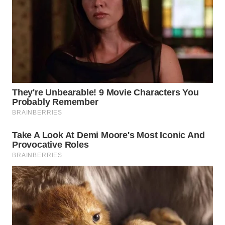
WN
KALTARA
WN
KALSEL
WN
KALTIM
WN
SULSEL
WN
GORONTALO
WN
SULUT