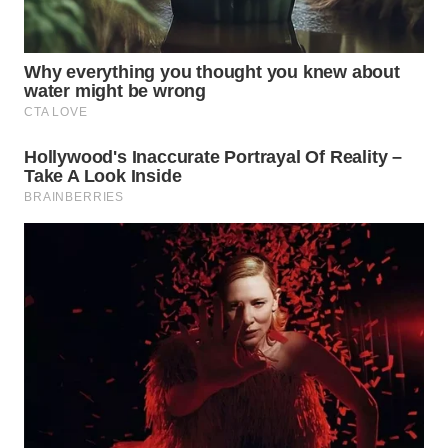
WN
TAPANULI
SELATAN
WN
TANJUNG
LESUNG
WN
KARO
WN
SIMALUNGUN
WN
LABUHANBATU
WN