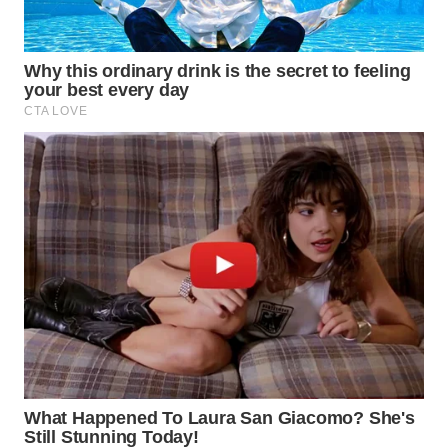
WN
NATUNA
WN
BINTAN
WN
MANDALIKA
WN
LIKUPANG
WN
LABUANBAJO
WN
BORNEO