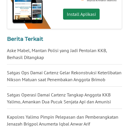
WN
Install Aplikasi
BABEL
WN
SUMBAR
Berita Terkait
Aske Mabel, Mantan Polisi yang Jadi Pentolan KKB,
WN
Berhasil Ditangkap
SUMSEL
Satgas Ops Damai Cartenz Gelar Rekonstruksi Keterlibatan
WN
BENGKULU
Nikson Matuan saat Penembakan Anggota Brimob
WN
Satgas Operasi Damai Cartenz Tangkap Anggota KKB
LAMPUNG
Yalimo, Amankan Dua Pucuk Senjata Api dan Amunisi
WN
Kapolres Yalimo Pimpin Pelepasan dan Pemberangkatan
JATENG
Jenazah Brigpol Anumerta Iqbal Anwar Arif