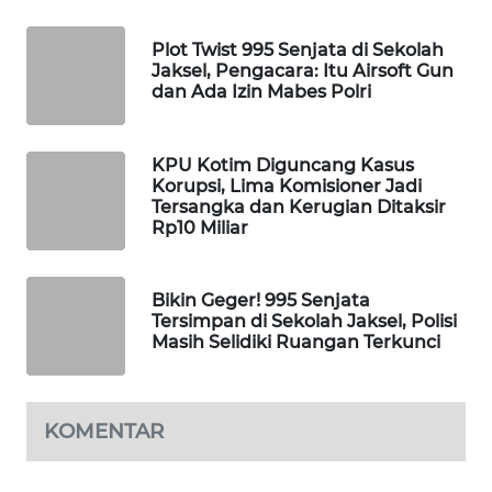
WAHANA
Plot Twist 995 Senjata di Sekolah
SPORT
Jaksel, Pengacara: Itu Airsoft Gun
dan Ada Izin Mabes Polri
WAHANA
UMKM
KPU Kotim Diguncang Kasus
Korupsi, Lima Komisioner Jadi
WAHANA
Tersangka dan Kerugian Ditaksir
SELEB
Rp10 Miliar
WAHANA
PERSONA
Bikin Geger! 995 Senjata
Tersimpan di Sekolah Jaksel, Polisi
Masih Selidiki Ruangan Terkunci
WAHANA
OTOMOTIF
KOMENTAR
WAHANA
HEALTH