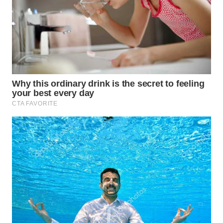
WN
PRIANGAN
TIMUR
WN
SEMARANG
WN
SOLO
WN
BOROBUDUR
WN
MADURA
WN
SURABAYA