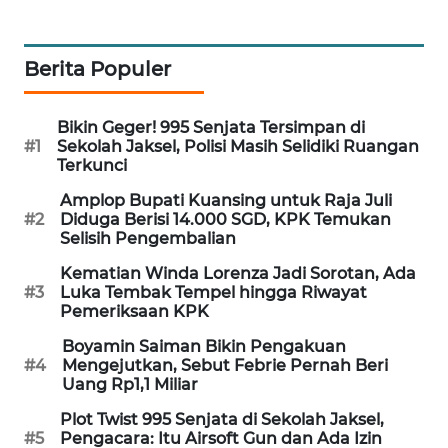
WAHANA
DESA
WISATA
Berita Populer
LAPAK
Bikin Geger! 995 Senjata Tersimpan di
WAHANA
#1
Sekolah Jaksel, Polisi Masih Selidiki Ruangan
Terkunci
Wahana
Amplop Bupati Kuansing untuk Raja Juli
Network
#2
Diduga Berisi 14.000 SGD, KPK Temukan
Selisih Pengembalian
KONSUMEN
Kematian Winda Lorenza Jadi Sorotan, Ada
LISTRIK
#3
Luka Tembak Tempel hingga Riwayat
Pemeriksaan KPK
MASYARAKAT
Boyamin Saiman Bikin Pengakuan
KELISTRIKAN
#4
Mengejutkan, Sebut Febrie Pernah Beri
Uang Rp1,1 Miliar
WALINKI
Plot Twist 995 Senjata di Sekolah Jaksel,
ID
#5
Pengacara: Itu Airsoft Gun dan Ada Izin