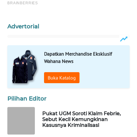
Wahana
Media
Group
Advertorial
WAHANA
NEWS
Dapatkan Merchandise Eksklusif
WAHANA
Wahana News
TANI
Buka Katalog
WAHANA
ADVOKAT
Pilihan Editor
WAHANA
INFRASTRUKTUR
Pukat UGM Soroti Klaim Febrie,
Sebut Kecil Kemungkinan
WAHANA
Kasusnya Kriminalisasi
KONSUMEN