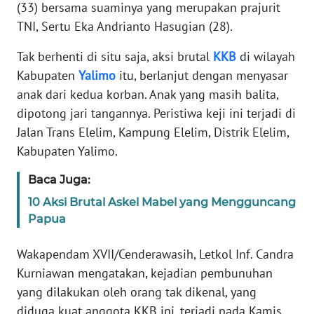
Informasi
(33) bersama suaminya yang merupakan prajurit
TNI, Sertu Eka Andrianto Hasugian (28).
INDEKS
BERITA
Tak berhenti di situ saja, aksi brutal
KKB
di wilayah
Kabupaten
Yalimo
itu, berlanjut dengan menyasar
KONTAK
anak dari kedua korban. Anak yang masih balita,
KAMI
dipotong jari tangannya. Peristiwa keji ini terjadi di
Jalan Trans Elelim, Kampung Elelim, Distrik Elelim,
INFO
Kabupaten Yalimo.
IKLAN
Baca Juga:
TENTANG
10 Aksi Brutal Askel Mabel yang Mengguncang
KAMI
Papua
PEDOMAN
Wakapendam XVII/Cenderawasih, Letkol Inf. Candra
MEDIA
Kurniawan mengatakan, kejadian pembunuhan
SIBER
yang dilakukan oleh orang tak dikenal, yang
diduga kuat anggota KKB ini, terjadi pada Kamis
REDAKSI