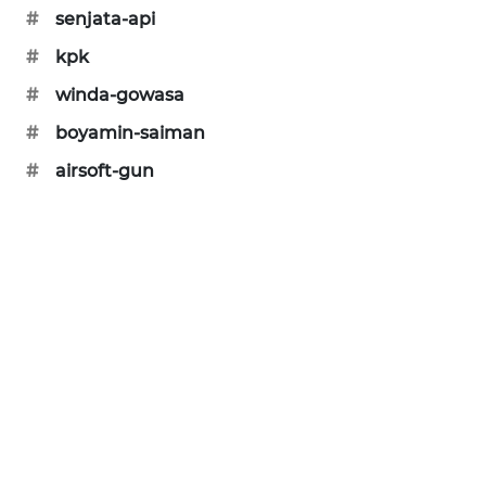
#
senjata-api
PORTAL
KONSUMEN
#
kpk
#
winda-gowasa
FORWAMKI
#
boyamin-saiman
ALPERKLINAS
#
airsoft-gun
FORJASIDA
TAMBANG
NEWS
SITUNGIR
NEWS
SIDIKALANG
NEWS