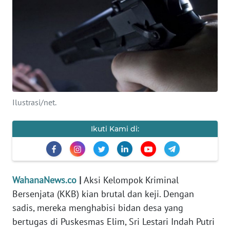
SAINS-TEKNO
KESEHATAN
INTERNASIONAL
SERBA-SERBI
Ilustrasi/net.
PENDIDIKAN
Ikuti Kami di:
OLAHRAGA
OPINI
WahanaNews.co
|
Aksi Kelompok Kriminal
Bersenjata (KKB) kian brutal dan keji. Dengan
EDITORIAL
sadis, mereka menghabisi bidan desa yang
bertugas di Puskesmas Elim, Sri Lestari Indah Putri