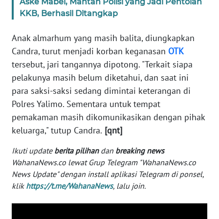
Aske Mabel, Mantan Polisi yang Jadi Pentolan
WN
KKB, Berhasil Ditangkap
BANTEN
Anak almarhum yang masih balita, diungkapkan
WN
Candra, turut menjadi korban keganasan
OTK
NTT
tersebut, jari tangannya dipotong. "Terkait siapa
pelakunya masih belum diketahui, dan saat ini
WN
para saksi-saksi sedang dimintai keterangan di
KEPRI
Polres Yalimo. Sementara untuk tempat
pemakaman masih dikomunikasikan dengan pihak
WN
PAPUA
keluarga," tutup Candra.
[qnt]
Ikuti update
berita pilihan
dan
breaking news
WN
WahanaNews.co lewat Grup Telegram "WahanaNews.co
PAPUA
BARAT
News Update" dengan install aplikasi Telegram di ponsel,
klik
https://t.me/WahanaNews
, lalu join.
WN
RIAU