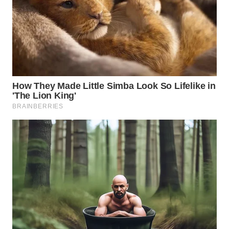
WN
MALUKU
WN
MALUT
WN
DAIRI
WN
DANAU
TOBA
WN
NIAS
WN
LANGKAT