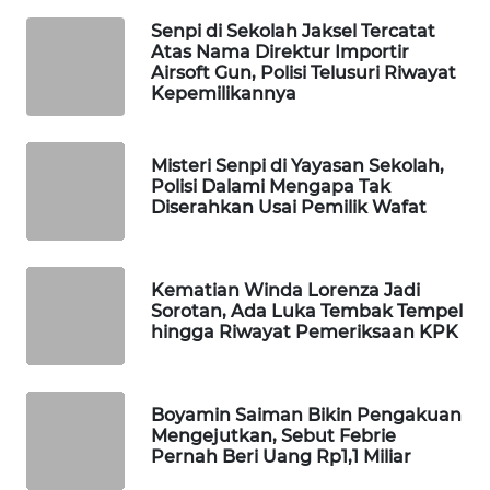
Senpi di Sekolah Jaksel Tercatat
WAHANA
Atas Nama Direktur Importir
LISTRIK
Airsoft Gun, Polisi Telusuri Riwayat
Kepemilikannya
WAHANA
TRAVEL
Misteri Senpi di Yayasan Sekolah,
Polisi Dalami Mengapa Tak
WAHANA
Diserahkan Usai Pemilik Wafat
TV
WAHANANEWS
Kematian Winda Lorenza Jadi
ID
Sorotan, Ada Luka Tembak Tempel
hingga Riwayat Pemeriksaan KPK
WAHANANEWS
CO ID
Boyamin Saiman Bikin Pengakuan
Mengejutkan, Sebut Febrie
WAHANANEWS
Pernah Beri Uang Rp1,1 Miliar
NET