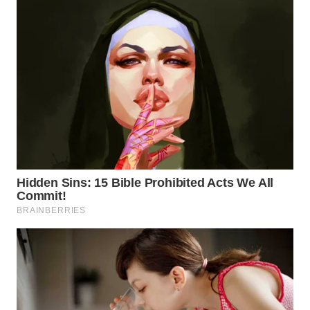
WN
INDRAMAYU
WN
KUNINGAN
WN
MAJALENGKA
WN
SUBANG
WN
SUKABUMI
WN
PURWAKARTA