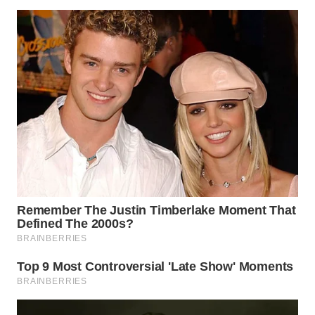
WN
SUMEDANG
WN
CIANJUR
WN
KEPULAUAN
SERIBU
WN
TANGERANG
WN
BINJAI
WN
CIREBON