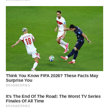
WN
BOGOR
WN
DEPOK
WN
TAPANULI
UTARA
WN
SAMOSIR
WN
PADANG
LAWAS