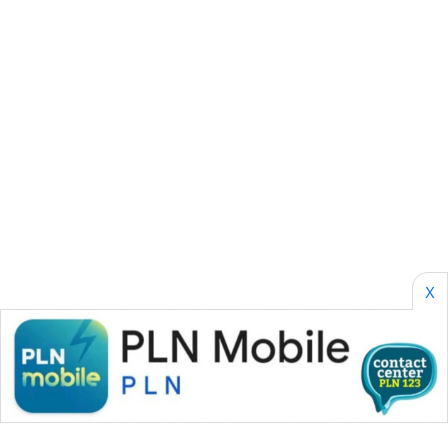
SONYA
ASA
NEWS
X