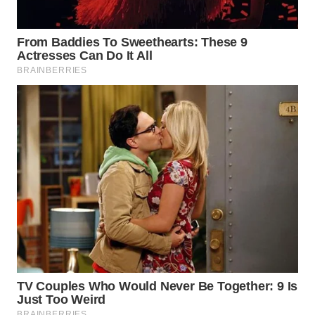
TAPANULI
TENGAH
WN DELI
SERDANG
WN
TEBING
TINGGI
WN
PAKPAK
WN
KARAWANG
WN
BEKASI