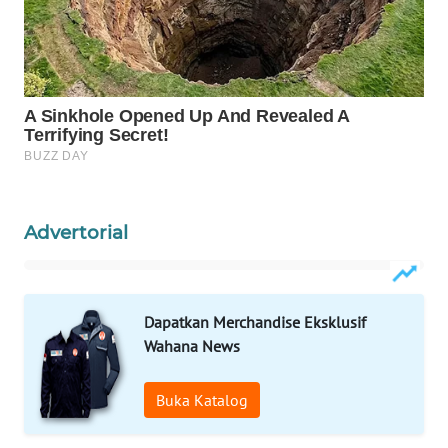
WN
PRIANGAN
TIMUR
WN
SEMARANG
WN
SOLO
Advertorial
WN
BOROBUDUR
Dapatkan Merchandise Eksklusif
WN
Wahana News
MADURA
Buka Katalog
WN
SURABAYA