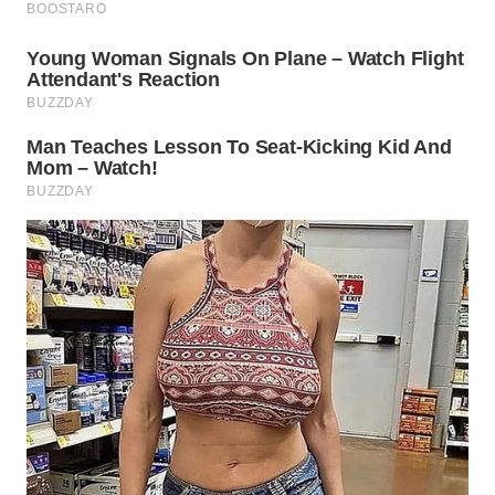
WN
KALTARA
WN
KALSEL
WN
KALTIM
WN
SULSEL
WN
GORONTALO
WN
SULUT