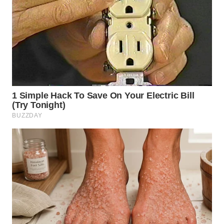
TAPANULI
TENGAH
WN DELI
SERDANG
WN
TEBING
TINGGI
WN
PAKPAK
WN
KARAWANG
WN
BEKASI