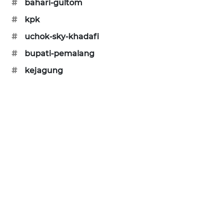
#
bahari-gultom
WAHANA
#
kpk
DESA
WISATA
#
uchok-sky-khadafi
#
bupati-pemalang
LAPAK
WAHANA
#
kejagung
Wahana
Network
KONSUMEN
LISTRIK
MASYARAKAT
KELISTRIKAN
WALINKI
ID