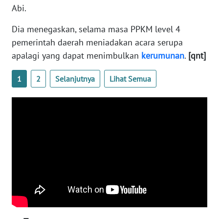
Abi.
WN
BANTEN
Dia menegaskan, selama masa PPKM level 4
pemerintah daerah meniadakan acara serupa
WN
NTT
apalagi yang dapat menimbulkan
kerumunan
.
[qnt]
1
2
Selanjutnya
Lihat Semua
WN
KEPRI
WN
PAPUA
WN
PAPUA
BARAT
WN
RIAU