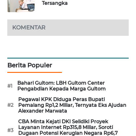
Tersangka
WAHANA
LISTRIK
KOMENTAR
WAHANA
TRAVEL
WAHANA
TV
Berita Populer
WAHANANEWS
ID
Bahari Gultom: LBH Gultom Center
#1
Pengabdian Kepada Marga Gultom
WAHANANEWS
Pegawai KPK Diduga Peras Bupati
CO ID
#2
Pemalang Rp1,2 Miliar, Ternyata Eks Ajudan
Alexander Marwata
WAHANANEWS
CBA Minta Kejati DKI Selidiki Proyek
Layanan Internet Rp315,8 Miliar, Soroti
NET
#3
Dugaan Potensi Kerugian Negara Rp6,7