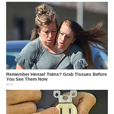
WN
TAPANULI
SELATAN
WN
TANJUNG
LESUNG
WN
KARO
WN
SIMALUNGUN
WN
LABUHANBATU
WN