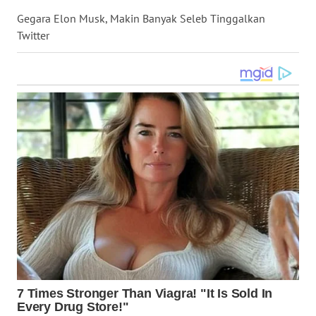
Gegara Elon Musk, Makin Banyak Seleb Tinggalkan
WN
NUSANTARA
Twitter
WN
JOGJA
WN
JATIM
WN
BALI
WN
KALBAR
WN
KALTENG