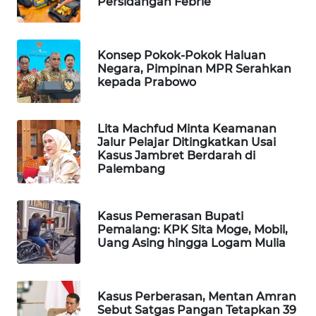
Persidangan Febrie
Wahana
Media
Group
Konsep Pokok-Pokok Haluan
Negara, Pimpinan MPR Serahkan
WAHANA
kepada Prabowo
NEWS
WAHANA
Lita Machfud Minta Keamanan
Jalur Pelajar Ditingkatkan Usai
TANI
Kasus Jambret Berdarah di
Palembang
WAHANA
ADVOKAT
Kasus Pemerasan Bupati
Pemalang: KPK Sita Moge, Mobil,
WAHANA
Uang Asing hingga Logam Mulia
INFRASTRUKTUR
WAHANA
Kasus Perberasan, Mentan Amran
KONSUMEN
Sebut Satgas Pangan Tetapkan 39