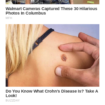
WN
MALUKU
WN
MALUT
WN
DAIRI
WN
DANAU
TOBA
WN
NIAS
WN
LANGKAT