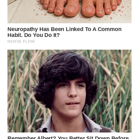
WN
BOGOR
WN
DEPOK
WN
TAPANULI
UTARA
WN
SAMOSIR
WN
PADANG
LAWAS