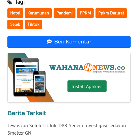
Tag:
WN
Hotel
Kerumunan
Pandemi
PPKM
Ppkm Darurat
SERAMBI
Seleb
Tiktok
WN
JAMBI
Beri Komentar
WN
SULTRA
WN
NTB
Install Aplikasi
WN
SULTENG
Berita Terkait
WN
Tewaskan Seleb TikTok, DPR Segera Investigasi Ledakan
SULBAR
Smelter GNI