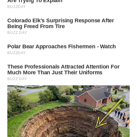
WN
INDRAMAYU
WN
KUNINGAN
WN
MAJALENGKA
WN
SUBANG
WN
SUKABUMI
WN
PURWAKARTA