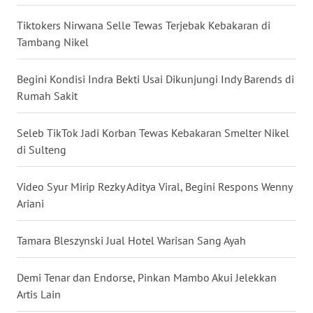
WN
Tiktokers Nirwana Selle Tewas Terjebak Kebakaran di
BABEL
Tambang Nikel
WN
Begini Kondisi Indra Bekti Usai Dikunjungi Indy Barends di
SUMBAR
Rumah Sakit
WN
Seleb TikTok Jadi Korban Tewas Kebakaran Smelter Nikel
SUMSEL
di Sulteng
WN
Video Syur Mirip Rezky Aditya Viral, Begini Respons Wenny
BENGKULU
Ariani
WN
Tamara Bleszynski Jual Hotel Warisan Sang Ayah
LAMPUNG
Demi Tenar dan Endorse, Pinkan Mambo Akui Jelekkan
WN
Artis Lain
JATENG