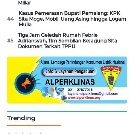
Miliar
WAHANA
Kasus Pemerasan Bupati Pemalang: KPK
SPORT
#4
Sita Moge, Mobil, Uang Asing hingga Logam
Mulia
WAHANA
Tiga Jam Geledah Rumah Febrie
UMKM
#5
Adriansyah, Tim Sembilan Kejagung Sita
Dokumen Terkait TPPU
WAHANA
SELEB
WAHANA
PERSONA
WAHANA
OTOMOTIF
Trending
WAHANA
HEALTH