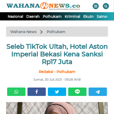
Nasional
Daerah
Polhukam
Kriminal
Ekuin
Sains-Te
WAHANA
Tutup
TV
Wahana News
Polhukam
Seleb TikTok Ultah, Hotel Aston
NASIONAL
Imperial Bekasi Kena Sanksi
DAERAH
Rp17 Juta
Redaksi - Polhukam
POLHUKAM
Jumat, 30 Juli 2021 - 09:28 WIB
KRIMINAL
EKUIN