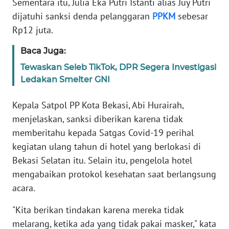
Sementara itu, Julia Eka Putri Istanti alias Juy Putri
dijatuhi sanksi denda pelanggaran
PPKM
sebesar
KARIR
Rp12 juta.
Baca Juga:
DISCLAIMER
Tewaskan Seleb TikTok, DPR Segera Investigasi
Wahana
Ledakan Smelter GNI
News
Regional
Kepala Satpol PP Kota Bekasi, Abi Hurairah,
menjelaskan, sanksi diberikan karena tidak
WN
memberitahu kepada Satgas Covid-19 perihal
SUMUT
kegiatan ulang tahun di hotel yang berlokasi di
Bekasi Selatan itu. Selain itu, pengelola hotel
WN
JAKARTA
mengabaikan protokol kesehatan saat berlangsung
acara.
WN
"Kita berikan tindakan karena mereka tidak
JABAR
melarang, ketika ada yang tidak pakai masker," kata