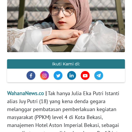
SAINS-TEKNO
KESEHATAN
INTERNASIONAL
SERBA-SERBI
Ikuti Kami di:
PENDIDIKAN
OLAHRAGA
WahanaNews.co
|
Tak hanya Julia Eka Putri Istanti
alias Juy Putri (18) yang kena denda gegara
OPINI
melanggar pembatasan pemberlakuan kegiatan
masyarakat (PPKM) level 4 di Kota Bekasi,
EDITORIAL
manajemen Hotel Aston Imperial Bekasi, sebagai