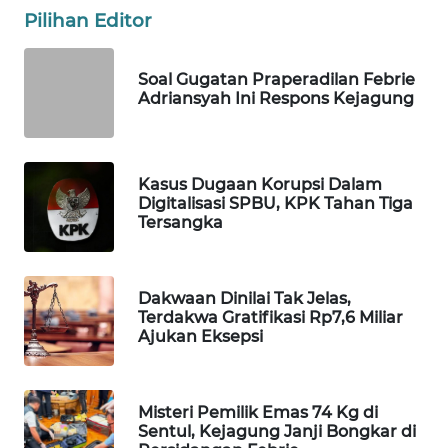
Pilihan Editor
WN
NATUNA
Soal Gugatan Praperadilan Febrie
Adriansyah Ini Respons Kejagung
WN
BINTAN
WN
Kasus Dugaan Korupsi Dalam
MANDALIKA
Digitalisasi SPBU, KPK Tahan Tiga
Tersangka
WN
LIKUPANG
Dakwaan Dinilai Tak Jelas,
Terdakwa Gratifikasi Rp7,6 Miliar
WN
Ajukan Eksepsi
LABUANBAJO
WN
Misteri Pemilik Emas 74 Kg di
BORNEO
Sentul, Kejagung Janji Bongkar di