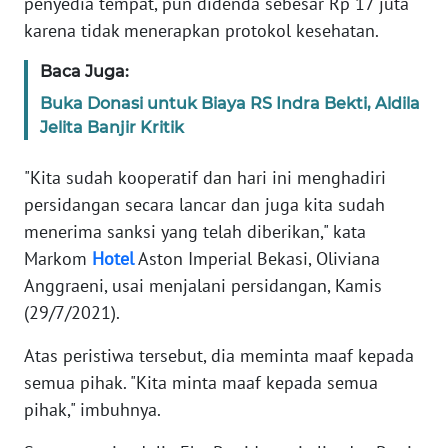
penyedia tempat, pun didenda sebesar Rp 17 juta
Informasi
karena tidak menerapkan protokol kesehatan.
INDEKS
Baca Juga:
BERITA
Buka Donasi untuk Biaya RS Indra Bekti, Aldila
KONTAK
Jelita Banjir Kritik
KAMI
"Kita sudah kooperatif dan hari ini menghadiri
INFO
persidangan secara lancar dan juga kita sudah
IKLAN
menerima sanksi yang telah diberikan," kata
Markom
Hotel
Aston Imperial Bekasi, Oliviana
TENTANG
Anggraeni, usai menjalani persidangan, Kamis
KAMI
(29/7/2021).
PEDOMAN
Atas peristiwa tersebut, dia meminta maaf kepada
MEDIA
semua pihak. "Kita minta maaf kepada semua
SIBER
pihak," imbuhnya.
REDAKSI