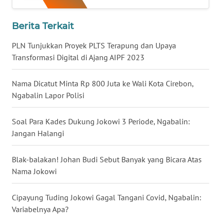
WN
BABEL
Berita Terkait
PLN Tunjukkan Proyek PLTS Terapung dan Upaya
WN
Transformasi Digital di Ajang AIPF 2023
SUMBAR
Nama Dicatut Minta Rp 800 Juta ke Wali Kota Cirebon,
WN
Ngabalin Lapor Polisi
SUMSEL
Soal Para Kades Dukung Jokowi 3 Periode, Ngabalin:
WN
Jangan Halangi
BENGKULU
Blak-balakan! Johan Budi Sebut Banyak yang Bicara Atas
WN
LAMPUNG
Nama Jokowi
WN
Cipayung Tuding Jokowi Gagal Tangani Covid, Ngabalin:
JATENG
Variabelnya Apa?