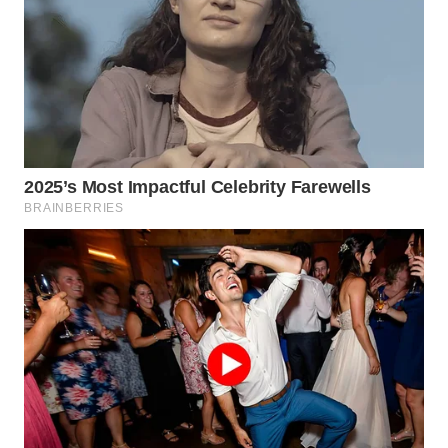
WN
KALTARA
WN
KALSEL
WN
KALTIM
WN
SULSEL
WN
GORONTALO
WN
SULUT