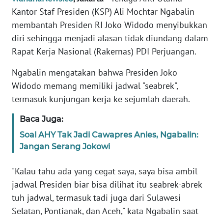
Informasi
Kantor Staf Presiden (KSP) Ali Mochtar Ngabalin
membantah Presiden RI Joko Widodo menyibukkan
INDEKS
BERITA
diri sehingga menjadi alasan tidak diundang dalam
Rapat Kerja Nasional (Rakernas) PDI Perjuangan.
KONTAK
Ngabalin mengatakan bahwa Presiden Joko
KAMI
Widodo memang memiliki jadwal "seabrek",
termasuk kunjungan kerja ke sejumlah daerah.
INFO
IKLAN
Baca Juga:
TENTANG
Soal AHY Tak Jadi Cawapres Anies, Ngabalin:
KAMI
Jangan Serang Jokowi
"Kalau tahu ada yang cegat saya, saya bisa ambil
PEDOMAN
MEDIA
jadwal Presiden biar bisa dilihat itu seabrek-abrek
SIBER
tuh jadwal, termasuk tadi juga dari Sulawesi
Selatan, Pontianak, dan Aceh," kata Ngabalin saat
REDAKSI