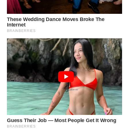
WN
MALUKU
WN
MALUT
WN
DAIRI
WN
DANAU
TOBA
WN
NIAS
WN
LANGKAT