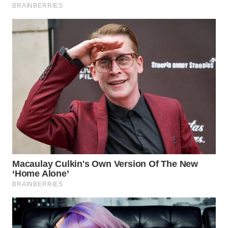
WN
SUMEDANG
WN
CIANJUR
WN
KEPULAUAN
SERIBU
WN
TANGERANG
WN
BINJAI
WN
CIREBON