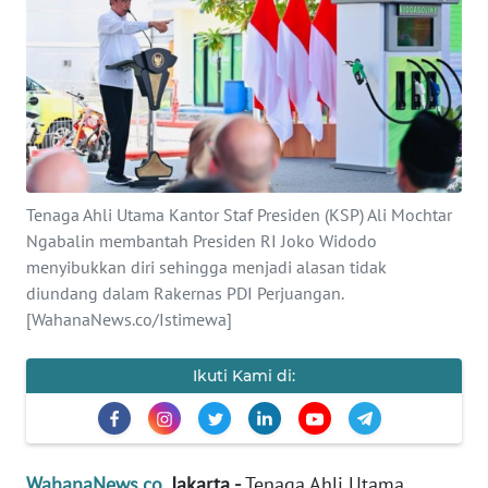
SAINS-TEKNO
KESEHATAN
INTERNASIONAL
SERBA-SERBI
Tenaga Ahli Utama Kantor Staf Presiden (KSP) Ali Mochtar
Ngabalin membantah Presiden RI Joko Widodo
PENDIDIKAN
menyibukkan diri sehingga menjadi alasan tidak
diundang dalam Rakernas PDI Perjuangan.
OLAHRAGA
[WahanaNews.co/Istimewa]
Ikuti Kami di:
OPINI
EDITORIAL
WahanaNews.co
, Jakarta -
Tenaga Ahli Utama