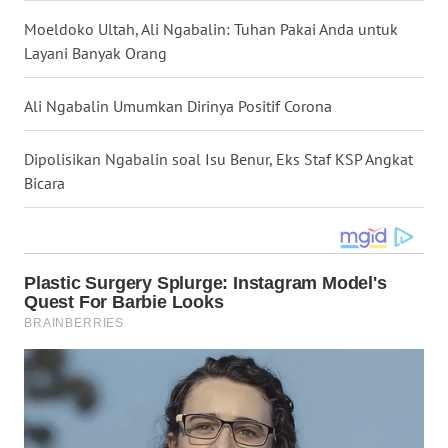
WN
Moeldoko Ultah, Ali Ngabalin: Tuhan Pakai Anda untuk
NUSANTARA
Layani Banyak Orang
WN
Ali Ngabalin Umumkan Dirinya Positif Corona
JOGJA
Dipolisikan Ngabalin soal Isu Benur, Eks Staf KSP Angkat
WN
Bicara
JATIM
WN
BALI
WN
KALBAR
WN
KALTENG