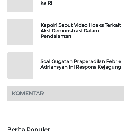
ke RI
WAHANA
DESA
WISATA
Kapolri Sebut Video Hoaks Terkait
Aksi Demonstrasi Dalam
LAPAK
Pendalaman
WAHANA
Wahana
Network
Soal Gugatan Praperadilan Febrie
Adriansyah Ini Respons Kejagung
KONSUMEN
LISTRIK
KOMENTAR
MASYARAKAT
KELISTRIKAN
WALINKI
ID
Berita Populer