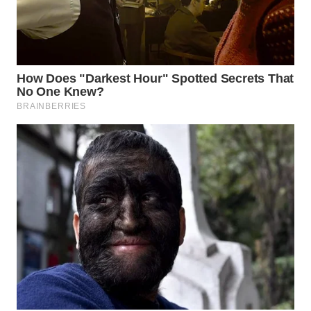
WN
NATUNA
WN
BINTAN
WN
MANDALIKA
WN
LIKUPANG
WN
LABUANBAJO
WN
BORNEO