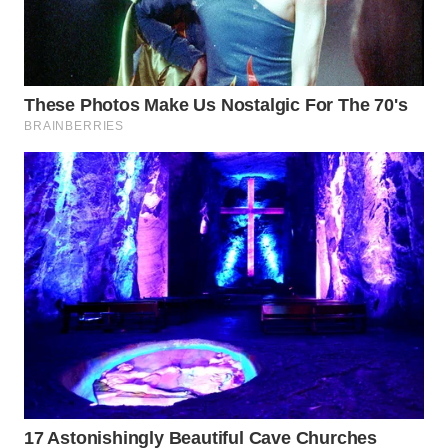
WN
BOGOR
WN
DEPOK
WN
TAPANULI
UTARA
WN
SAMOSIR
WN
PADANG
LAWAS