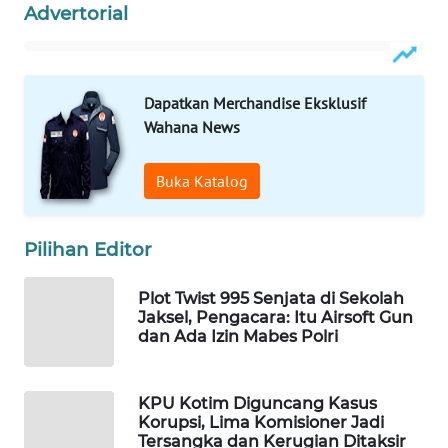
Advertorial
WAHANA
LISTRIK
Dapatkan Merchandise Eksklusif
WAHANA
TRAVEL
Wahana News
WAHANA
Buka Katalog
TV
Pilihan Editor
WAHANANEWS
ID
Plot Twist 995 Senjata di Sekolah
Jaksel, Pengacara: Itu Airsoft Gun
WAHANANEWS
dan Ada Izin Mabes Polri
CO ID
WAHANANEWS
KPU Kotim Diguncang Kasus
NET
Korupsi, Lima Komisioner Jadi
Tersangka dan Kerugian Ditaksir