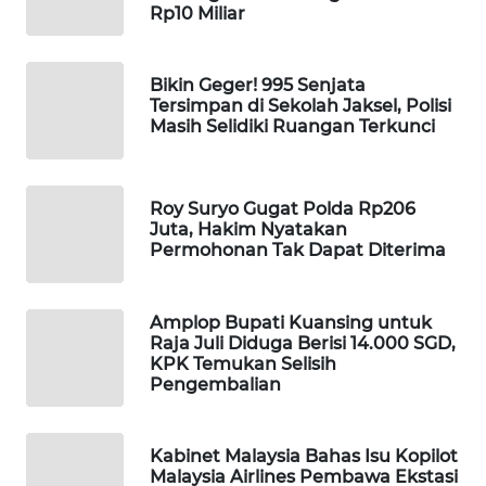
Rp10 Miliar
WAHANA
SPORT
Bikin Geger! 995 Senjata
Tersimpan di Sekolah Jaksel, Polisi
WAHANA
Masih Selidiki Ruangan Terkunci
UMKM
WAHANA
Roy Suryo Gugat Polda Rp206
SELEB
Juta, Hakim Nyatakan
Permohonan Tak Dapat Diterima
WAHANA
PERSONA
Amplop Bupati Kuansing untuk
Raja Juli Diduga Berisi 14.000 SGD,
WAHANA
KPK Temukan Selisih
OTOMOTIF
Pengembalian
WAHANA
HEALTH
Kabinet Malaysia Bahas Isu Kopilot
Malaysia Airlines Pembawa Ekstasi