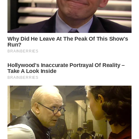
WN
PRIANGAN
TIMUR
WN
SEMARANG
WN
SOLO
WN
BOROBUDUR
WN
MADURA
WN
SURABAYA