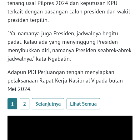
tenang usai Pilpres 2024 dan keputusan KPU
WN
terkait dengan pasangan calon presiden dan wakil
BANTEN
presiden terpilih.
WN
"Ya, namanya juga Presiden, jadwalnya begitu
NTT
padat. Kalau ada yang menyinggung Presiden
menyibukkan diri, namanya Presiden seabrek-abrek
WN
jadwalnya," kata Ngabalin.
KEPRI
Adapun PDI Perjuangan tengah menyiapkan
WN
pelaksanaan Rapat Kerja Nasional V pada bulan
PAPUA
Mei 2024.
WN
1
2
Selanjutnya
Lihat Semua
PAPUA
BARAT
WN
RIAU