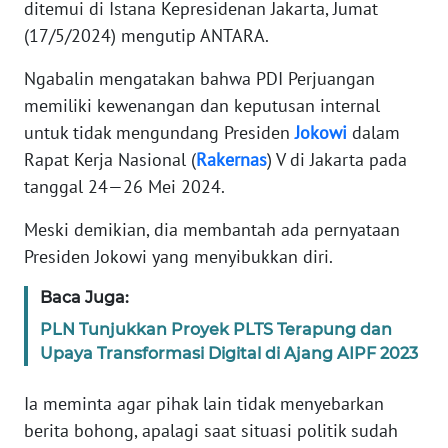
ditemui di Istana Kepresidenan Jakarta, Jumat
(17/5/2024) mengutip ANTARA.
KARIR
Ngabalin mengatakan bahwa PDI Perjuangan
DISCLAIMER
memiliki kewenangan dan keputusan internal
untuk tidak mengundang Presiden
Jokowi
dalam
Wahana
Rapat Kerja Nasional (
Rakernas
) V di Jakarta pada
News
tanggal 24—26 Mei 2024.
Regional
Meski demikian, dia membantah ada pernyataan
WN
Presiden Jokowi yang menyibukkan diri.
SUMUT
Baca Juga:
WN
PLN Tunjukkan Proyek PLTS Terapung dan
JAKARTA
Upaya Transformasi Digital di Ajang AIPF 2023
WN
Ia meminta agar pihak lain tidak menyebarkan
JABAR
berita bohong, apalagi saat situasi politik sudah