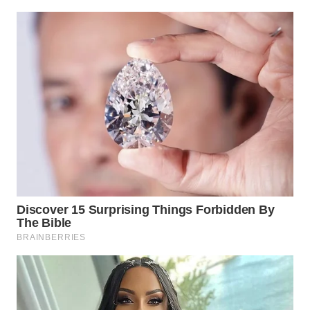
WN
TAPANULI
SELATAN
WN
TANJUNG
LESUNG
WN
KARO
WN
SIMALUNGUN
WN
LABUHANBATU
WN