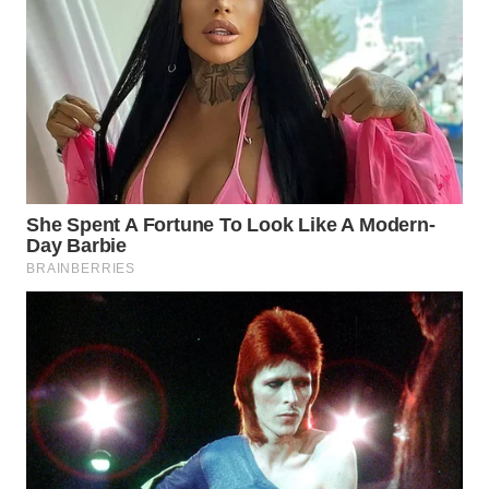
TAPANULI
TENGAH
WN DELI
SERDANG
WN
TEBING
TINGGI
WN
PAKPAK
WN
KARAWANG
WN
BEKASI