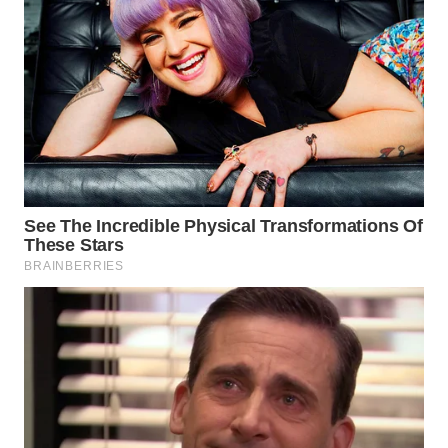
WN
INDRAMAYU
WN
KUNINGAN
WN
MAJALENGKA
WN
SUBANG
WN
SUKABUMI
WN
PURWAKARTA