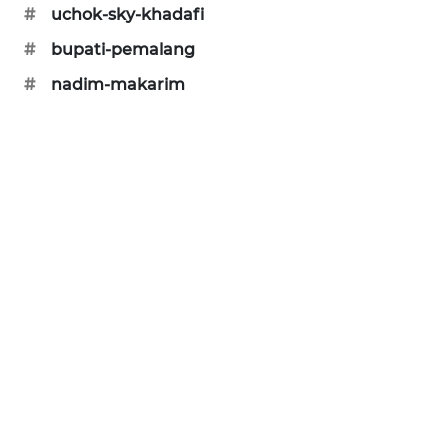
#
uchok-sky-khadafi
SIBARAGAS
NEWS
#
bupati-pemalang
#
nadim-makarim
METRO
SIANTAR
NEWS
METRO
MEDAN
NEWS
METRO
JAKARTA
NEWS
KRT
NEWS