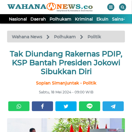
Nasional
Daerah
Polhukam
Kriminal
Ekuin
Sains-Te
WAHANA
Tutup
TV
Wahana News
Polhukam
Politik
NASIONAL
Tak Diundang Rakernas PDIP,
KSP Bantah Presiden Jokowi
DAERAH
Sibukkan Diri
Sopian Simanjuntak - Politik
POLHUKAM
Sabtu, 18 Mei 2024 - 09:00 WIB
KRIMINAL
EKUIN