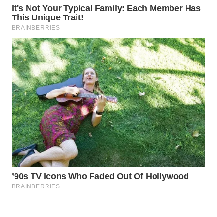
Wahana
Media
Group
WAHANA
NEWS
WAHANA
TANI
WAHANA
ADVOKAT
WAHANA
INFRASTRUKTUR
WAHANA
KONSUMEN