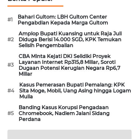
MAWAKA
Bahari Gultom: LBH Gultom Center
ID
#1
Pengabdian Kepada Marga Gultom
Amplop Bupati Kuansing untuk Raja Juli
MARTABAT
#2
Diduga Berisi 14.000 SGD, KPK Temukan
NET
Selisih Pengembalian
CBA Minta Kejati DKI Selidiki Proyek
PLN
Layanan Internet Rp315,8 Miliar, Soroti
WATCH
#3
Dugaan Potensi Kerugian Negara Rp6,7
Miliar
MKLI
Kasus Pemerasan Bupati Pemalang: KPK
#4
Sita Moge, Mobil, Uang Asing hingga Logam
LPKKI
Mulia
Banding Kasus Korupsi Pengadaan
LKKI
#5
Chromebook, Nadiem Jalani Sidang
Perdana
KOPEKLIN