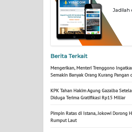
NUSANTARA
Jadilah
WN
JOGJA
WN
JATIM
Berita Terkait
WN
BALI
Mengerikan, Menteri Trenggono Ingatka
Semakin Banyak Orang Kurang Pangan d
WN
KALBAR
KPK Tahan Hakim Agung Gazalba Setel
Diduga Terima Gratifikasi Rp15 Miliar
WN
KALTENG
Pimpin Ratas di Istana, Jokowi Dorong Hi
Rumput Laut
WN