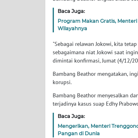
Baca Juga:
WN
Program Makan Gratis, Menteri
NTT
Wilayahnya
WN
"Sebagai relawan Jokowi, kita tetap
KEPRI
sebagaimana niat Jokowi saat ingin
dimintai konfirmasi, Jumat (4/12/20
WN
PAPUA
Bambang Beathor mengatakan, ingin
korupsi.
WN
PAPUA
Bambang Beathor menyesalkan da
BARAT
terjadinya kasus suap Edhy Prabow
WN
Baca Juga:
RIAU
Mengerikan, Menteri Trenggon
Pangan di Dunia
WN