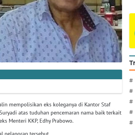
T
#
#
#
alin mempolisikan eks koleganya di Kantor Staf
 Suryadi atas tuduhan pencemaran nama baik terkait
#
eks Menteri KKP, Edhy Prabowo.
#
l pelaporan tersebut.