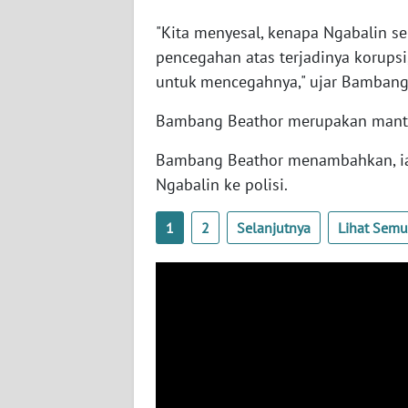
SERAMBI
"Kita menyesal, kenapa Ngabalin s
pencegahan atas terjadinya korup
WN
untuk mencegahnya," ujar Bambang
JAMBI
Bambang Beathor merupakan mantan
WN
SULTRA
Bambang Beathor menambahkan, ia
Ngabalin ke polisi.
WN
NTB
1
2
Selanjutnya
Lihat Sem
WN
SULTENG
WN
SULBAR
WN