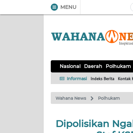
MENU
WAHANA
Tutup
TV
NASIONAL
DAERAH
POLHUKAM
KRIMINAL
EKUIN
SAINS-
KESEHATAN
INTERNASIONAL
Nasional
Daerah
Polhukam
TEKNO
Informasi
Indeks Berita
Kontak 
SERBA-
PENDIDIKAN
OLAHRAGA
OPINI
SERBI
Wahana News
Polhukam
EDITORIAL
Dipolisikan Ngab
Informasi