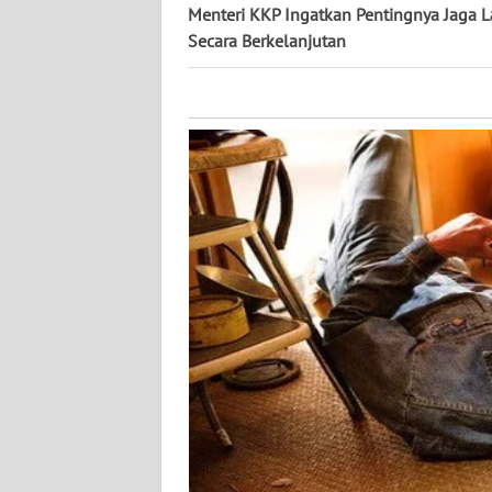
KALTARA
Menteri KKP Ingatkan Pentingnya Jaga L
Secara Berkelanjutan
WN
KALSEL
WN
KALTIM
WN
SULSEL
WN
GORONTALO
WN
SULUT
WN
MALUKU