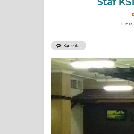
Staf KS
INDEKS
BERITA
R
Jumat, 
KONTAK
KAMI
Komentar
INFO
IKLAN
TENTANG
KAMI
PEDOMAN
MEDIA
SIBER
REDAKSI