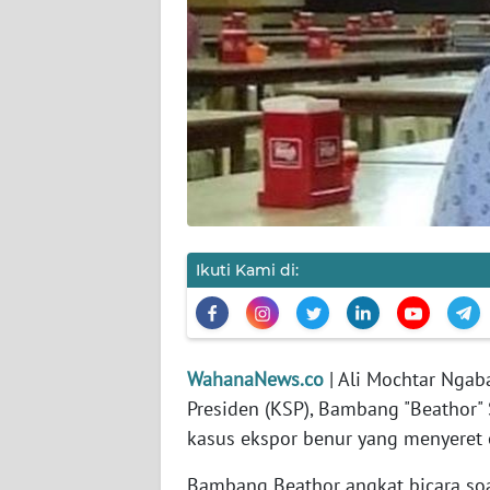
KARIR
DISCLAIMER
Wahana
News
Regional
WN
SUMUT
Ikuti Kami di:
WN
JAKARTA
WahanaNews.co
| Ali Mochtar Ngab
WN
Presiden (KSP), Bambang "Beathor"
JABAR
kasus ekspor benur yang menyeret 
WN
Bambang Beathor angkat bicara soa
BANTEN