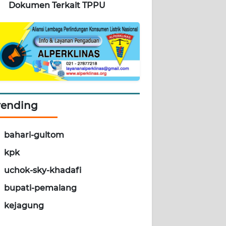
Dokumen Terkait TPPU
rending
bahari-gultom
kpk
uchok-sky-khadafi
bupati-pemalang
kejagung