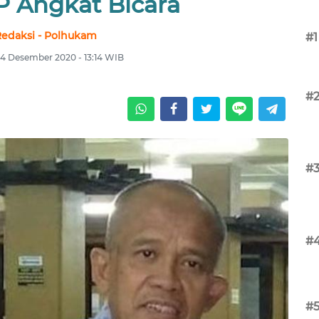
P Angkat Bicara
edaksi - Polhukam
#1
4 Desember 2020 - 13:14 WIB
#
#
#
#