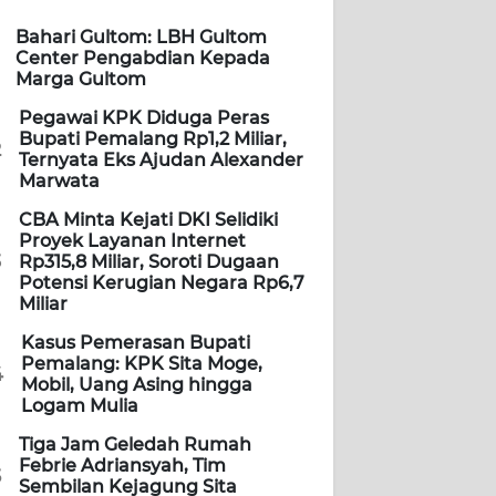
Bahari Gultom: LBH Gultom
Center Pengabdian Kepada
Marga Gultom
Pegawai KPK Diduga Peras
Bupati Pemalang Rp1,2 Miliar,
2
Ternyata Eks Ajudan Alexander
Marwata
CBA Minta Kejati DKI Selidiki
Proyek Layanan Internet
3
Rp315,8 Miliar, Soroti Dugaan
Potensi Kerugian Negara Rp6,7
Miliar
Kasus Pemerasan Bupati
Pemalang: KPK Sita Moge,
4
Mobil, Uang Asing hingga
Logam Mulia
Tiga Jam Geledah Rumah
Febrie Adriansyah, Tim
5
Sembilan Kejagung Sita