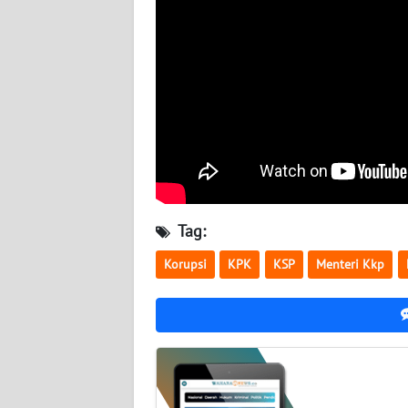
BABEL
WN
SUMBAR
WN
SUMSEL
WN
BENGKULU
Tag:
WN
Korupsi
KPK
KSP
Menteri Kkp
LAMPUNG
WN
JATENG
WN