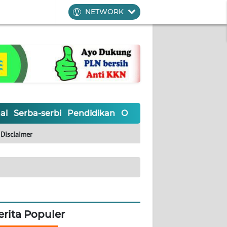
NETWORK
al
Serba-serbi
Pendidikan
Olahraga
Opini
Editoria
Disclaimer
erita Populer