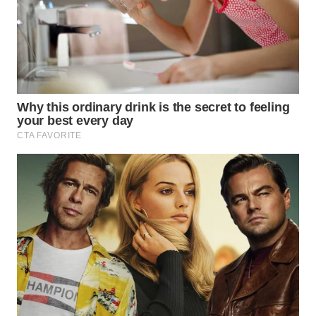
WN
PRIANGAN
TIMUR
WN
SEMARANG
WN
SOLO
WN
BOROBUDUR
WN
MADURA
WN
SURABAYA