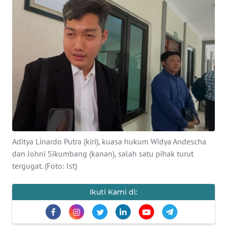
SAINS-TEKNO
KESEHATAN
INTERNASIONAL
SERBA-SERBI
PENDIDIKAN
Aditya Linardo Putra (kiri), kuasa hukum Widya Andescha
OLAHRAGA
dan Johni Sikumbang (kanan), salah satu pihak turut
tergugat. (Foto: Ist)
OPINI
Ikuti Kami di:
EDITORIAL