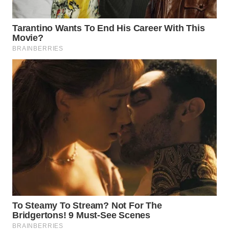
WN
NATUNA
WN
BINTAN
WN
MANDALIKA
WN
LIKUPANG
WN
LABUANBAJO
WN
BORNEO