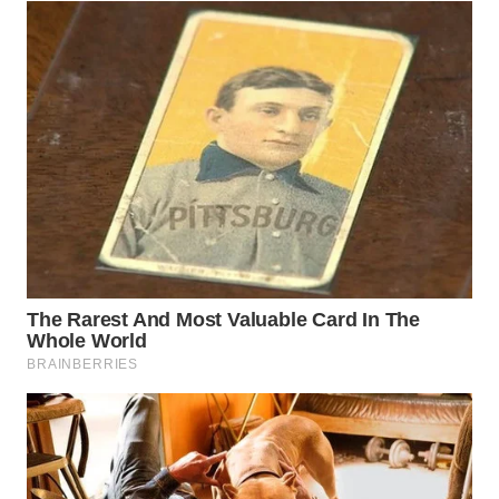
WN
TAPANULI
SELATAN
WN
TANJUNG
LESUNG
WN
KARO
WN
SIMALUNGUN
WN
LABUHANBATU
WN