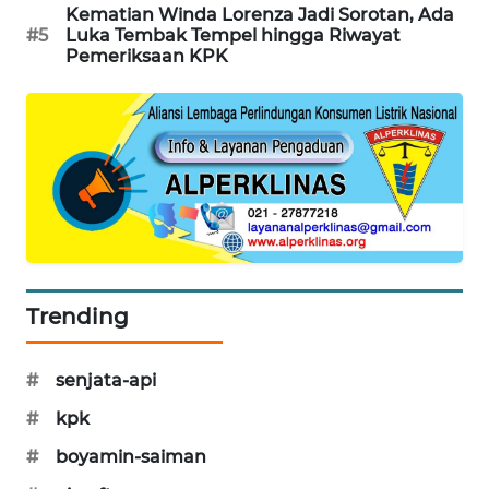
KARING
Kematian Winda Lorenza Jadi Sorotan, Ada
#5
Luka Tembak Tempel hingga Riwayat
NEWS
Pemeriksaan KPK
JURNAL
MARITIM
HUMBANG
NEWS
GARONGGANG
NEWS
Trending
FISUELRI
ID
#
senjata-api
ENERGI
#
kpk
NEWS
#
boyamin-saiman