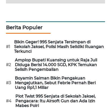
SIBARAGAS
NEWS
METRO
Berita Populer
SIANTAR
NEWS
Bikin Geger! 995 Senjata Tersimpan di
#1
Sekolah Jaksel, Polisi Masih Selidiki Ruangan
METRO
Terkunci
MEDAN
NEWS
Amplop Bupati Kuansing untuk Raja Juli
#2
Diduga Berisi 14.000 SGD, KPK Temukan
Selisih Pengembalian
METRO
JAKARTA
Boyamin Saiman Bikin Pengakuan
NEWS
#3
Mengejutkan, Sebut Febrie Pernah Beri
Uang Rp1,1 Miliar
KRT
Plot Twist 995 Senjata di Sekolah Jaksel,
#4
Pengacara: Itu Airsoft Gun dan Ada Izin
NEWS
Mabes Polri