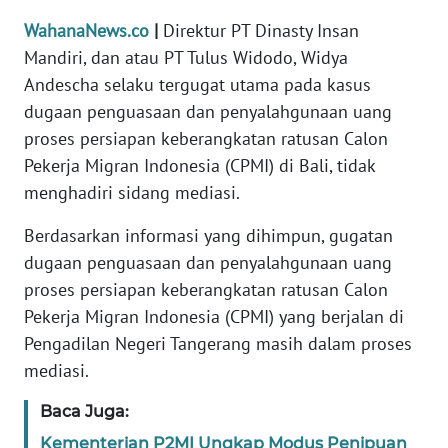
Informasi
WahanaNews.co
|
Direktur PT Dinasty Insan
INDEKS
Mandiri, dan atau PT Tulus Widodo, Widya
BERITA
Andescha selaku tergugat utama pada kasus
dugaan penguasaan dan penyalahgunaan uang
KONTAK
proses persiapan keberangkatan ratusan Calon
KAMI
Pekerja Migran Indonesia (CPMI) di Bali, tidak
menghadiri sidang mediasi.
INFO
IKLAN
Berdasarkan informasi yang dihimpun, gugatan
dugaan penguasaan dan penyalahgunaan uang
TENTANG
proses persiapan keberangkatan ratusan Calon
KAMI
Pekerja Migran Indonesia (CPMI) yang berjalan di
Pengadilan Negeri Tangerang masih dalam proses
PEDOMAN
MEDIA
mediasi.
SIBER
Baca Juga:
REDAKSI
Kementerian P2MI Ungkap Modus Penipuan