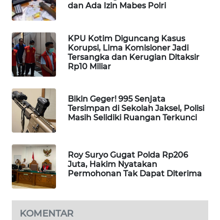
dan Ada Izin Mabes Polri
PORTAL
KONSUMEN
KPU Kotim Diguncang Kasus
FORWAMKI
Korupsi, Lima Komisioner Jadi
Tersangka dan Kerugian Ditaksir
Rp10 Miliar
ALPERKLINAS
FORJASIDA
Bikin Geger! 995 Senjata
Tersimpan di Sekolah Jaksel, Polisi
Masih Selidiki Ruangan Terkunci
TAMBANG
NEWS
Roy Suryo Gugat Polda Rp206
SITUNGIR
Juta, Hakim Nyatakan
NEWS
Permohonan Tak Dapat Diterima
SIDIKALANG
NEWS
KOMENTAR