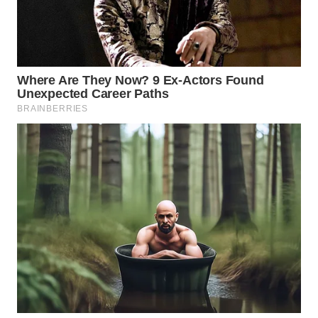
WAHANA
SPORT
WAHANA
UMKM
WAHANA
SELEB
WAHANA
PERSONA
WAHANA
OTOMOTIF
WAHANA
HEALTH