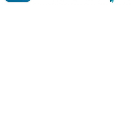
WAHANA MEDIA GROUP
|
|
|
WAHANA NEWS co
WAHANA TANI
WAHANA ADVOKAT
|
|
WAHANA INFRASTRUKTUR
WAHANA KONSUMEN
|
|
|
WAHANA LISTRIK
WAHANA TRAVEL
WAHANA TV
|
|
|
WAHANANEWS id
WAHANANEWS CO ID
WAHANANEWS NET
|
|
|
WAHANA SPORT ID
Wahana UMKM
Wahana Seleb
|
|
|
Wahana Persona
Wahana Otomotif
Wahana Health
|
Wahana Desa Wisata
Lapak Wahana