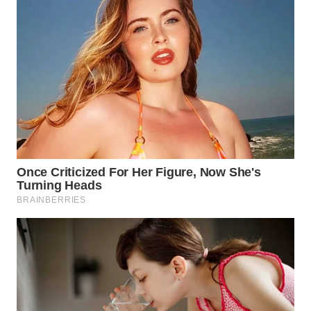
WN
INDRAMAYU
WN
KUNINGAN
WN
MAJALENGKA
WN
SUBANG
WN
SUKABUMI
WN
PURWAKARTA