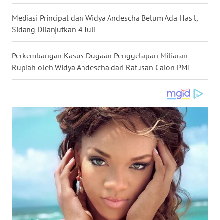
WN
Mediasi Principal dan Widya Andescha Belum Ada Hasil,
KALTARA
Sidang Dilanjutkan 4 Juli
WN
Perkembangan Kasus Dugaan Penggelapan Miliaran
KALSEL
Rupiah oleh Widya Andescha dari Ratusan Calon PMI
WN
KALTIM
WN
SULSEL
WN
GORONTALO
WN
SULUT