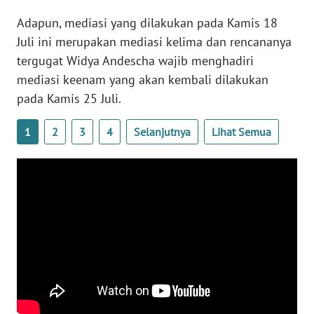
Adapun, mediasi yang dilakukan pada Kamis 18
WN
SERAMBI
Juli ini merupakan mediasi kelima dan rencananya
tergugat Widya Andescha wajib menghadiri
WN
mediasi keenam yang akan kembali dilakukan
JAMBI
pada Kamis 25 Juli.
WN
1
2
3
4
Selanjutnya
Lihat Semua
SULTRA
WN
NTB
WN
SULTENG
WN
SULBAR