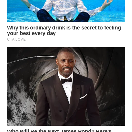
WN
BOGOR
WN
DEPOK
WN
TAPANULI
UTARA
WN
SAMOSIR
WN
PADANG
LAWAS