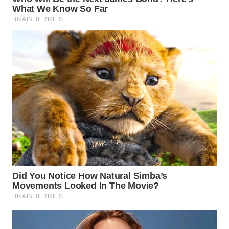
WN
SUMEDANG
WN
CIANJUR
WN
KEPULAUAN
SERIBU
WN
TANGERANG
WN
BINJAI
WN
CIREBON