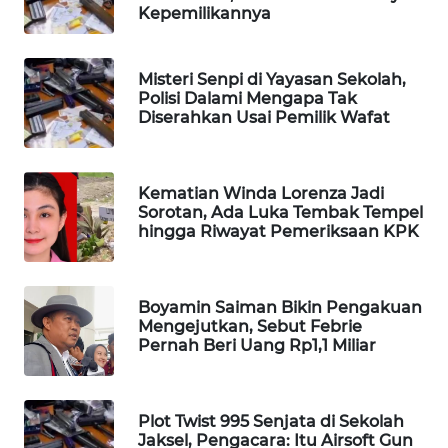
Kepemilikannya
MAWAKA
ID
Misteri Senpi di Yayasan Sekolah,
Polisi Dalami Mengapa Tak
MARTABAT
Diserahkan Usai Pemilik Wafat
NET
PLN
Kematian Winda Lorenza Jadi
WATCH
Sorotan, Ada Luka Tembak Tempel
hingga Riwayat Pemeriksaan KPK
MKLI
Boyamin Saiman Bikin Pengakuan
LPKKI
Mengejutkan, Sebut Febrie
Pernah Beri Uang Rp1,1 Miliar
LKKI
KOPEKLIN
Plot Twist 995 Senjata di Sekolah
Jaksel, Pengacara: Itu Airsoft Gun