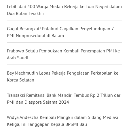
Lebih dari 400 Warga Medan Bekerja ke Luar Negeri dalam
WN
Dua Bulan Terakhir
NUSANTARA
Gagal Berangkat! Polairud Gagalkan Penyelundupan 7
WN
JOGJA
PMI Nonprosedural di Batam
WN
Prabowo Setuju Pembukaan Kembali Penempatan PMI ke
JATIM
Arab Saudi
WN
Bey Machmudin Lepas Pekerja Pengelasan Perkapalan ke
BALI
Korea Selatan
WN
Transaksi Remitansi Bank Mandiri Tembus Rp 2 Triliun dari
KALBAR
PMI dan Diaspora Selama 2024
WN
Widya Andescha Kembali Mangkir dalam Sidang Mediasi
KALTENG
Ketiga, Ini Tanggapan Kepala BP3MI Bali