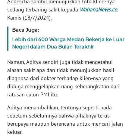
Andescha sambil menunjukkan foto klien-nya
WN
sedang terbaring sakit kepada
WahanaNews.co
,
BANTEN
Kamis (18/7/2024).
WN
Baca Juga:
NTT
Lebih dari 400 Warga Medan Bekerja ke Luar
Negeri dalam Dua Bulan Terakhir
WN
KEPRI
Namun, Aditya sendiri juga tidak mengetahui
alasan sakit apa dan tidak menunjukkan hasil
WN
diagnosa dari dokter terhadap klien-nya yang
PAPUA
diduga menggelapkan uang keberangkatan dari
ratusan calon PMI itu.
WN
PAPUA
BARAT
Aditya menambahkan, tentunya seperti pada
sebelum-sebelumnya bahwa pihaknya terus
WN
berupaya maupun berencana untuk mencari jalan
RIAU
keluar.