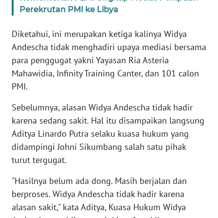
Perekrutan PMI ke Libya
KARIR
Diketahui, ini merupakan ketiga kalinya Widya
Andescha tidak menghadiri upaya mediasi bersama
DISCLAIMER
para penggugat yakni Yayasan Ria Asteria
Mahawidia, Infinity Training Canter, dan 101 calon
Wahana
News
PMI.
Regional
Sebelumnya, alasan Widya Andescha tidak hadir
WN
karena sedang sakit. Hal itu disampaikan langsung
SUMUT
Aditya Linardo Putra selaku kuasa hukum yang
didampingi Johni Sikumbang salah satu pihak
WN
turut tergugat.
JAKARTA
"Hasilnya belum ada dong. Masih berjalan dan
WN
berproses. Widya Andescha tidak hadir karena
JABAR
alasan sakit," kata Aditya, Kuasa Hukum Widya