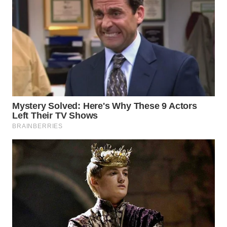
WAHANA
LISTRIK
WAHANA
TRAVEL
WAHANA
TV
WAHANANEWS
ID
WAHANANEWS
CO ID
WAHANANEWS
NET