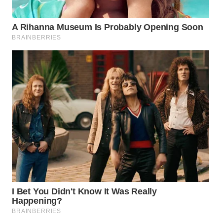
WN
MALUKU
WN
MALUT
WN
DAIRI
WN
DANAU
TOBA
WN
NIAS
WN
LANGKAT