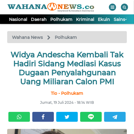
Nasional
Daerah
Polhukam
Kriminal
Ekuin
Sains-Te
WAHANA
Tutup
TV
Wahana News
Polhukam
NASIONAL
Widya Andescha Kembali Tak
Hadiri Sidang Mediasi Kasus
DAERAH
Dugaan Penyalahgunaan
Uang Miliaran Calon PMI
POLHUKAM
Tio - Polhukam
Jumat, 19 Juli 2024 - 18:14 WIB
KRIMINAL
EKUIN