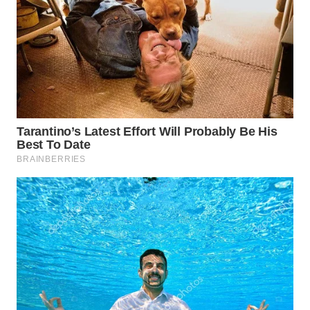
TAPANULI
TENGAH
WN DELI
SERDANG
WN
TEBING
TINGGI
WN
PAKPAK
WN
KARAWANG
WN
BEKASI