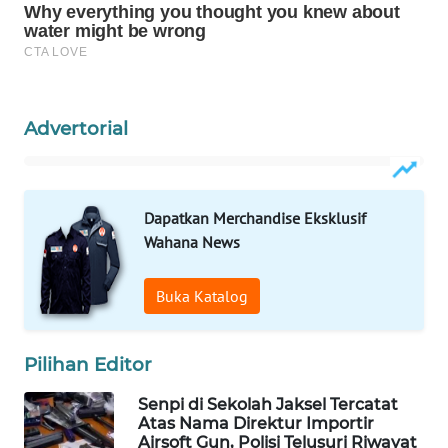
WAHANA
DESA
WISATA
LAPAK
Advertorial
WAHANA
Wahana
Network
Dapatkan Merchandise Eksklusif
Wahana News
KONSUMEN
LISTRIK
Buka Katalog
MASYARAKAT
KELISTRIKAN
Pilihan Editor
Senpi di Sekolah Jaksel Tercatat
WALINKI
Atas Nama Direktur Importir
ID
Airsoft Gun, Polisi Telusuri Riwayat