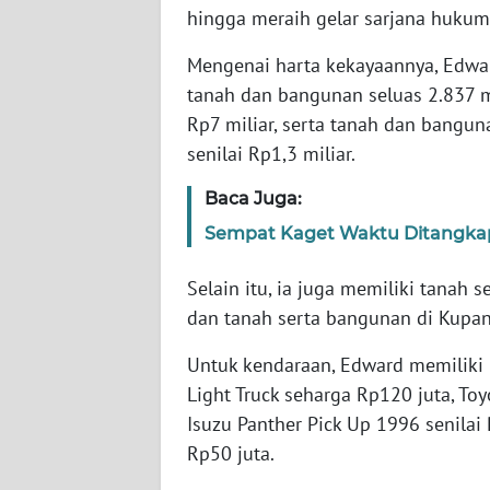
hingga meraih gelar sarjana hukum
SERAMBI
Mengenai harta kekayaannya, Edwar
WN
tanah dan bangunan seluas 2.837 m
JAMBI
Rp7 miliar, serta tanah dan bangun
senilai Rp1,3 miliar.
WN
SULTRA
Baca Juga:
Sempat Kaget Waktu Ditangkap
WN
NTB
Selain itu, ia juga memiliki tanah s
dan tanah serta bangunan di Kupang
WN
SULTENG
Untuk kendaraan, Edward memiliki 
Light Truck seharga Rp120 juta, To
WN
SULBAR
Isuzu Panther Pick Up 1996 senilai
Rp50 juta.
WN