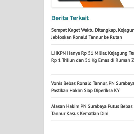
KALTARA
WN
Berita Terkait
KALSEL
Sempat Kaget Waktu Ditangkap, Kejagu
Jebloskan Ronald Tannur ke Rutan
WN
KALTIM
LHKPN Hanya Rp 51 Miliar, Kejagung T
Rp 1 Triliun dan 51 Kg Emas di Rumah Z
WN
SULSEL
WN
Vonis Bebas Ronald Tannur, PN Surabay
GORONTALO
Pastikan Hakim Siap Diperiksa KY
WN
Alasan Hakim PN Surabaya Putus Bebas
SULUT
Tannur Kasus Kematian Dini
WN
MALUKU