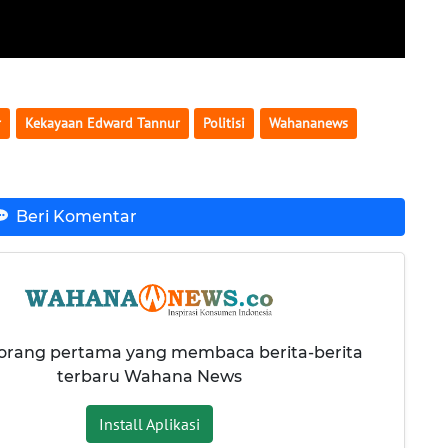
r
Kekayaan Edward Tannur
Politisi
Wahananews
Beri Komentar
 orang pertama yang membaca berita-berita
terbaru Wahana News
Install Aplikasi