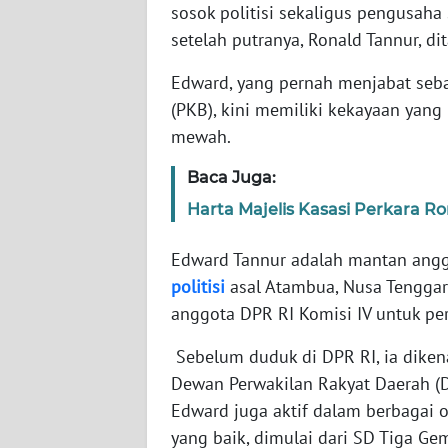
sosok politisi sekaligus pengusaha
setelah putranya, Ronald Tannur, d
WN
NTT
Edward, yang pernah menjabat seba
(PKB), kini memiliki kekayaan yan
WN
mewah.
KEPRI
Baca Juga:
WN
Harta Majelis Kasasi Perkara R
PAPUA
Edward Tannur adalah mantan angg
WN
politisi
asal Atambua, Nusa Tenggara
PAPUA
anggota DPR RI Komisi IV untuk pe
BARAT
Sebelum duduk di DPR RI, ia dike
WN
Dewan Perwakilan Rakyat Daerah (D
RIAU
Edward juga aktif dalam berbagai o
yang baik, dimulai dari SD Tiga Ge
WN