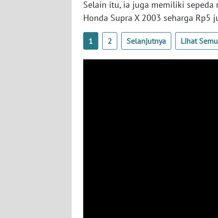
Selain itu, ia juga memiliki seped
BABEL
Honda Supra X 2003 seharga Rp5 ju
WN
1
2
Selanjutnya
Lihat Sem
SUMBAR
WN
SUMSEL
WN
BENGKULU
WN
LAMPUNG
WN
JATENG
WN