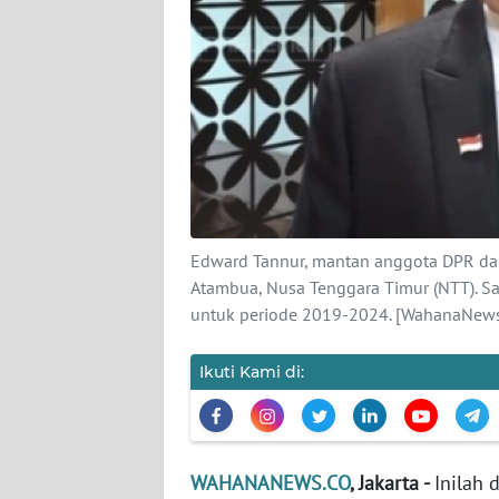
KARIR
DISCLAIMER
Wahana
News
Regional
WN
SUMUT
Edward Tannur, mantan anggota DPR dari 
Atambua, Nusa Tenggara Timur (NTT). Sa
WN
untuk periode 2019-2024. [WahanaNews
JAKARTA
Ikuti Kami di:
WN
JABAR
WN
WAHANANEWS.CO
, Jakarta -
Inilah
BANTEN