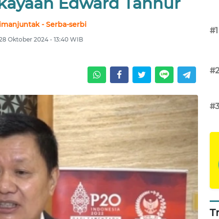
ekayaan Edward Tannur
Simanjuntak - Serba-serbi
#1
 28 Oktober 2024 - 13:40 WIB
#
#
T