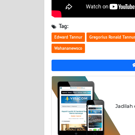
NUSANTARA
WN
JOGJA
Tag:
Edward Tannur
Gregorius Ronald Tannu
WN
JATIM
Wahananewsco
WN
BALI
WN
KALBAR
Jadilah
WN
KALTENG
WN