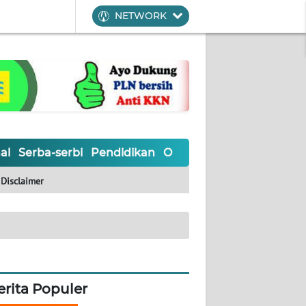
NETWORK
al
Serba-serbi
Pendidikan
Olahraga
Opini
Editoria
Disclaimer
erita Populer