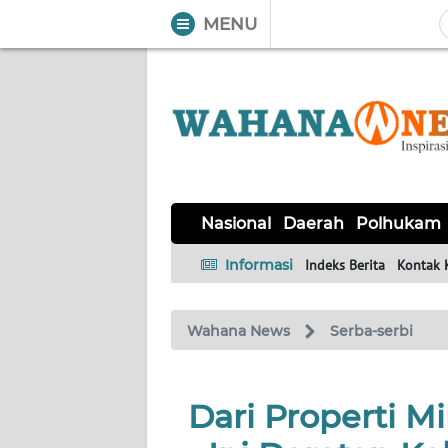
MENU
WAHANA
Tutup
TV
NASIONAL
DAERAH
POLHUKAM
KRIMINAL
EKUIN
SAINS-
KESEHATAN
INTERNASIONAL
Nasional
Daerah
Polhukam
TEKNO
Informasi
Indeks Berita
Kontak 
SERBA-
PENDIDIKAN
OLAHRAGA
OPINI
SERBI
Wahana News
Serba-serbi
EDITORIAL
Dari Properti Mi
Informasi