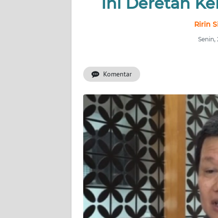
Ini Deretan K
INDEKS
BERITA
Ririn 
Senin,
KONTAK
KAMI
Komentar
INFO
IKLAN
TENTANG
KAMI
PEDOMAN
MEDIA
SIBER
REDAKSI