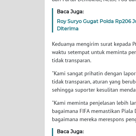
Baca Juga:
WN
Roy Suryo Gugat Polda Rp206 
NTT
Diterima
WN
Keduanya mengirim surat kepada Pr
KEPRI
waktu setempat untuk meminta penje
tidak transparan.
WN
PAPUA
"Kami sangat prihatin dengan lap
tidak transparan, aturan yang beru
WN
PAPUA
sehingga suporter kesulitan mendapa
BARAT
"Kami meminta penjelasan lebih lanj
bagaimana FIFA memastikan Piala D
WN
RIAU
bagaimana mereka merespons penggem
Baca Juga:
WN