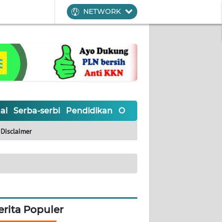
NETWORK
al
Serba-serbi
Pendidikan
Olahraga
Opini
Editoria
Disclaimer
erita Populer