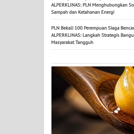
KALTARA
ALPERKLINAS: PLN Menghubungkan So
Sampah dan Ketahanan Energi
WN
KALSEL
PLN Bekali 100 Perempuan Siaga Benca
ALPERKLINAS: Langkah Strategis Bang
WN
Masyarakat Tangguh
KALTIM
WN
SULSEL
WN
GORONTALO
WN
SULUT
WN
MALUKU