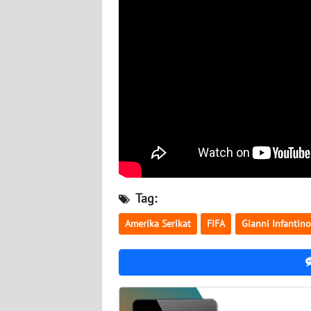
BABEL
WN
SUMBAR
WN
SUMSEL
WN
BENGKULU
Tag:
WN
LAMPUNG
Amerika Serikat
FIFA
Gianni Infantino
WN
JATENG
WN