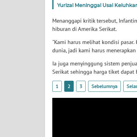
SERAMBI
Yurizal Meninggal Usai Keluhk
Menanggapi kritik tersebut, Infant
WN
JAMBI
hiburan di Amerika Serikat.
"Kami harus melihat kondisi pasar.
WN
SULTRA
dunia, jadi kami harus menerapkan h
Ia juga menyinggung sistem penjual
WN
Serikat sehingga harga tiket dapat
NTB
1
2
3
Sebelumnya
Sela
WN
SULTENG
WN
SULBAR
WN