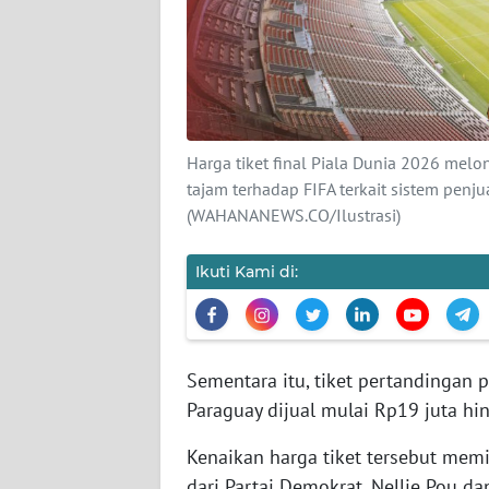
KARIR
DISCLAIMER
Wahana
News
Harga tiket final Piala Dunia 2026 melo
Regional
tajam terhadap FIFA terkait sistem penj
(WAHANANEWS.CO/Ilustrasi)
WN
SUMUT
Ikuti Kami di:
WN
JAKARTA
Sementara itu, tiket pertandingan
WN
JABAR
Paraguay dijual mulai Rp19 juta hi
Kenaikan harga tiket tersebut mem
WN
dari Partai Demokrat, Nellie Pou dan
BANTEN