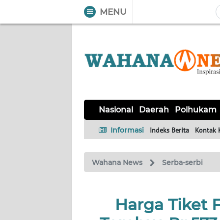
MENU
WAHANA
Tutup
TV
NASIONAL
DAERAH
POLHUKAM
KRIMINAL
EKUIN
SAINS-
KESEHATAN
INTERNASIONAL
Nasional
Daerah
Polhukam
TEKNO
Informasi
Indeks Berita
Kontak 
SERBA-
PENDIDIKAN
OLAHRAGA
OPINI
SERBI
Wahana News
Serba-serbi
EDITORIAL
Harga Tiket F
Informasi