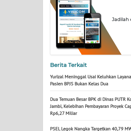
NUSANTARA
WN
Jadilah
JOGJA
WN
JATIM
WN
Berita Terkait
BALI
Yurizal Meninggal Usai Keluhkan Layana
WN
Pasien BPJS Bukan Kelas Dua
KALBAR
Dua Temuan Besar BPK di Dinas PUTR K
WN
Jambi, Kelebihan Pembayaran Proyek Ca
KALTENG
Rp6,27 Miliar
WN
PSEL Legok Nangka Targetkan 40,79 MW