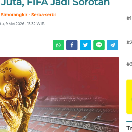
uta, FIFA Jadi Sorotan
 Simorangkir - Serba-serbi
#1
tu, 9 Mei 2026 - 13:32 WIB
#
#
T