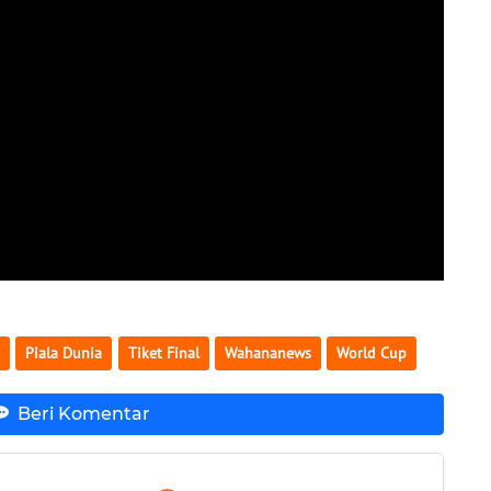
Piala Dunia
Tiket Final
Wahananews
World Cup
Beri Komentar