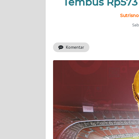
Tembus Rp573 J
INDEKS
BERITA
Sutrisno
Sab
KONTAK
KAMI
Komentar
INFO
IKLAN
TENTANG
KAMI
PEDOMAN
MEDIA
SIBER
REDAKSI