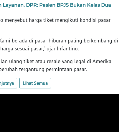
an Layanan, DPR: Pasien BPJS Bukan Kelas Dua
ino menyebut harga tiket mengikuti kondisi pasar
 Kami berada di pasar hiburan paling berkembang di
arga sesuai pasar," ujar Infantino.
an ulang tiket atau resale yang legal di Amerika
 berubah tergantung permintaan pasar.
njutnya
Lihat Semua