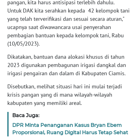
pangan, kita harus antisipasi terlebih dahulu.
Untuk DAK kita serahkan kepada 42 kelompok tani
KARIR
yang telah terverifikasi dan sesuai secara aturan,"
ucapnya saat diwawancara usai penyerahan
DISCLAIMER
pembagian bantuan kepada kelompok tani, Rabu
(10/05/2023).
Wahana
News
Dikatakan, bantuan dana alokasi khusus di tahun
Regional
2023 digunakan pembagunan irigasi dangkal dan
irigasi pengairan dan dalam di Kabupaten Ciamis.
WN
SUMUT
Disebutkan, melihat situasi hari ini mulai terjadi
krisis pangan yang di mana wilayah-wilayah
WN
kabupaten yang memiliki areal.
JAKARTA
Baca Juga:
WN
DPR Minta Penanganan Kasus Bryan Ebem
JABAR
Proporsional, Ruang Digital Harus Tetap Sehat