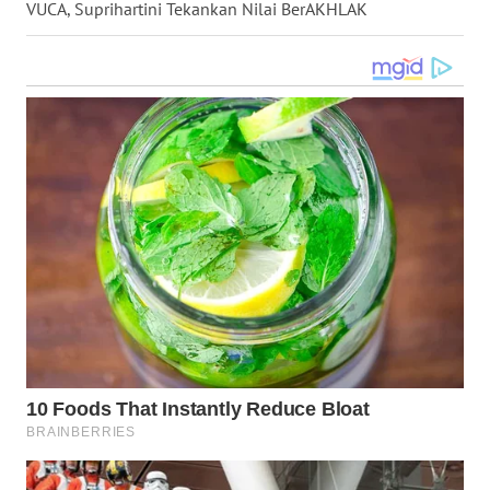
VUCA, Suprihartini Tekankan Nilai BerAKHLAK
WN
KALTARA
WN
KALSEL
WN
KALTIM
WN
SULSEL
WN
GORONTALO
WN
SULUT