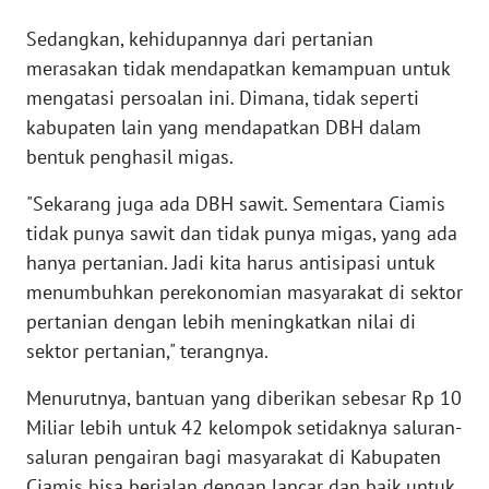
WN
Sedangkan, kehidupannya dari pertanian
BANTEN
merasakan tidak mendapatkan kemampuan untuk
mengatasi persoalan ini. Dimana, tidak seperti
WN
NTT
kabupaten lain yang mendapatkan DBH dalam
bentuk penghasil migas.
WN
"Sekarang juga ada DBH sawit. Sementara Ciamis
KEPRI
tidak punya sawit dan tidak punya migas, yang ada
hanya pertanian. Jadi kita harus antisipasi untuk
WN
PAPUA
menumbuhkan perekonomian masyarakat di sektor
pertanian dengan lebih meningkatkan nilai di
WN
sektor pertanian," terangnya.
PAPUA
BARAT
Menurutnya, bantuan yang diberikan sebesar Rp 10
Miliar lebih untuk 42 kelompok setidaknya saluran-
WN
saluran pengairan bagi masyarakat di Kabupaten
RIAU
Ciamis bisa berjalan dengan lancar dan baik untuk