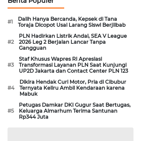
Berita Populer
MAWAKA
ID
Dalih Hanya Bercanda, Kepsek di Tana
#1
Toraja Dicopot Usai Larang Siswi Berjilbab
MARTABAT
PLN Hadirkan Listrik Andal, SEA V League
NET
#2
2026 Leg 2 Berjalan Lancar Tanpa
Gangguan
PLN
Staf Khusus Wapres RI Apresiasi
WATCH
#3
Transformasi Layanan PLN Saat Kunjungi
UP2D Jakarta dan Contact Center PLN 123
MKLI
Dikira Hendak Curi Motor, Pria di Cibubur
#4
Ternyata Keliru Ambil Kendaraan karena
Mabuk
LPKKI
Petugas Damkar DKI Gugur Saat Bertugas,
#5
Keluarga Almarhum Terima Santunan
LKKI
Rp344 Juta
KOPEKLIN