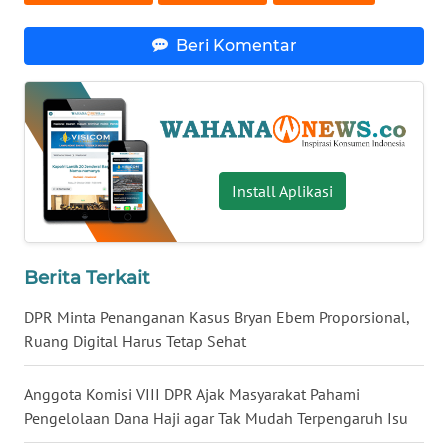
WN
Beri Komentar
BABEL
WN
SUMBAR
WN
Install Aplikasi
SUMSEL
WN
BENGKULU
Berita Terkait
DPR Minta Penanganan Kasus Bryan Ebem Proporsional,
WN
Ruang Digital Harus Tetap Sehat
LAMPUNG
Anggota Komisi VIII DPR Ajak Masyarakat Pahami
WN
Pengelolaan Dana Haji agar Tak Mudah Terpengaruh Isu
JATENG