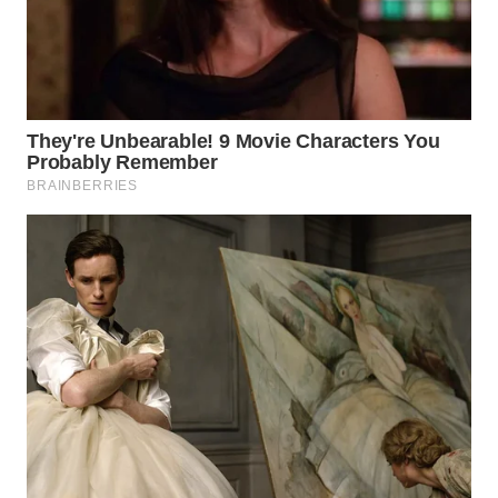
TAPANULI
TENGAH
WN DELI
SERDANG
WN
TEBING
TINGGI
WN
PAKPAK
WN
KARAWANG
WN
BEKASI