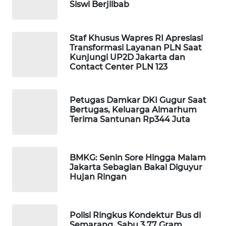
Siswi Berjilbab
WAHANA
SPORT
Staf Khusus Wapres RI Apresiasi
Transformasi Layanan PLN Saat
WAHANA
Kunjungi UP2D Jakarta dan
UMKM
Contact Center PLN 123
WAHANA
SELEB
Petugas Damkar DKI Gugur Saat
Bertugas, Keluarga Almarhum
Terima Santunan Rp344 Juta
WAHANA
PERSONA
BMKG: Senin Sore Hingga Malam
WAHANA
Jakarta Sebagian Bakal Diguyur
OTOMOTIF
Hujan Ringan
WAHANA
HEALTH
Polisi Ringkus Kondektur Bus di
Semarang, Sabu 3,77 Gram