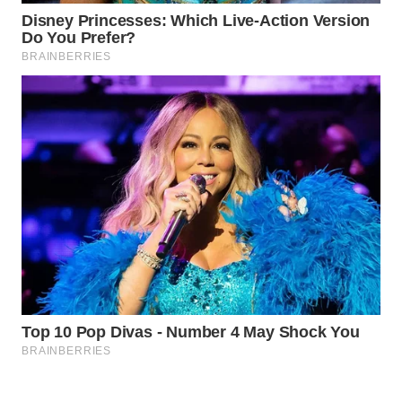
Wahana
Media
Group
WAHANA
NEWS
WAHANA
TANI
WAHANA
ADVOKAT
WAHANA
INFRASTRUKTUR
WAHANA
KONSUMEN