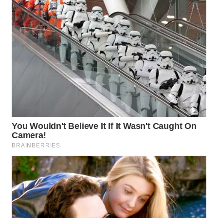
WN
MALUKU
WN
MALUT
WN
DAIRI
WN
DANAU
TOBA
WN
NIAS
WN
LANGKAT