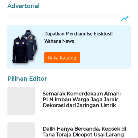
Advertorial
WAHANA
LISTRIK
WAHANA
Dapatkan Merchandise Eksklusif
TRAVEL
Wahana News
WAHANA
Buka Katalog
TV
WAHANANEWS
Pilihan Editor
ID
Semarak Kemerdekaan Aman:
PLN Imbau Warga Jaga Jarak
WAHANANEWS
Dekorasi dari Jaringan Listrik
CO ID
WAHANANEWS
Dalih Hanya Bercanda, Kepsek di
NET
Tana Toraja Dicopot Usai Larang