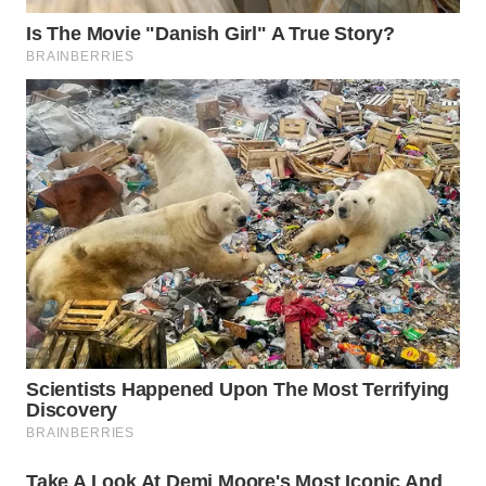
WN
BOGOR
WN
DEPOK
WN
TAPANULI
UTARA
WN
SAMOSIR
WN
PADANG
LAWAS