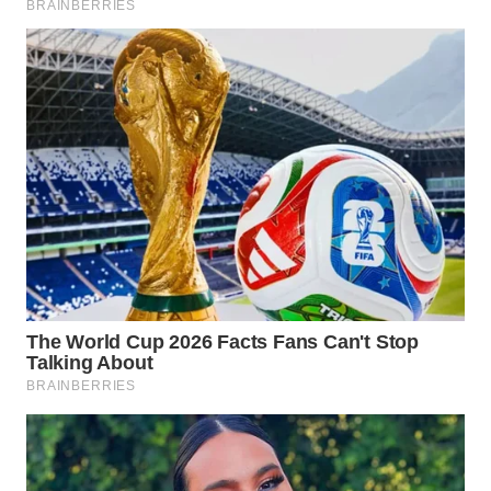
WN
INDRAMAYU
WN
KUNINGAN
WN
MAJALENGKA
WN
SUBANG
WN
SUKABUMI
WN
PURWAKARTA