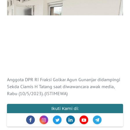
SAINS-TEKNO
KESEHATAN
INTERNASIONAL
SERBA-SERBI
PENDIDIKAN
Anggota DPR RI Fraksi Golkar Agun Gunanjar didampingi
OLAHRAGA
Sekda Ciamis H Tatang saat diwawancara awak media,
Rabu (10/5/2023). (ISTIMEWA)
OPINI
Ikuti Kami di:
EDITORIAL