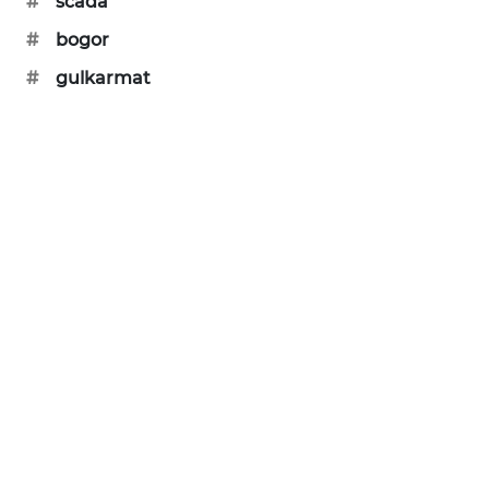
#
scada
SIBARAGAS
#
bogor
NEWS
#
gulkarmat
METRO
SIANTAR
NEWS
METRO
MEDAN
NEWS
METRO
JAKARTA
NEWS
KRT
NEWS