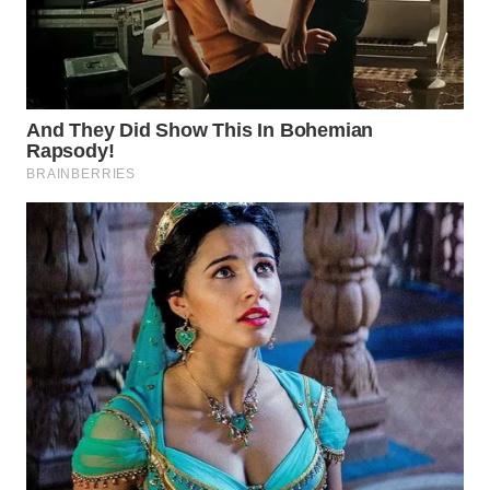
WN
NATUNA
WN
BINTAN
WN
MANDALIKA
WN
LIKUPANG
WN
LABUANBAJO
WN
BORNEO