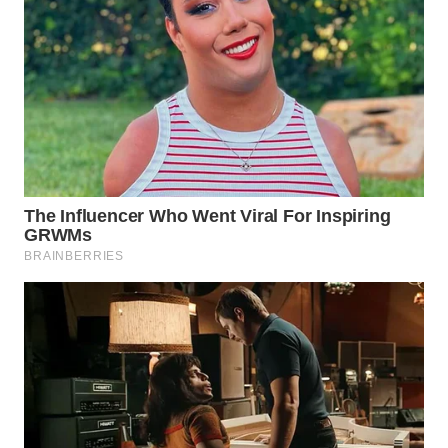
WN
PRIANGAN
TIMUR
WN
SEMARANG
WN
SOLO
WN
BOROBUDUR
WN
MADURA
WN
SURABAYA