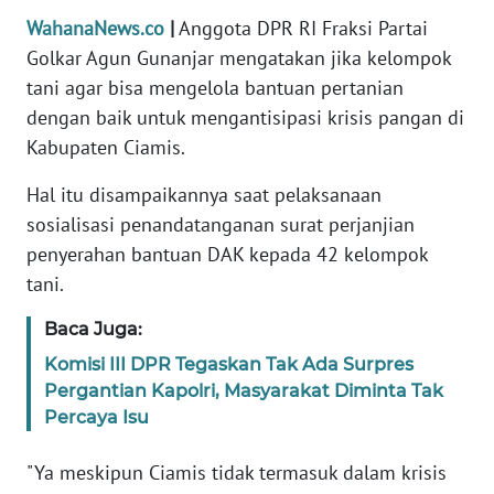
Informasi
WahanaNews.co
|
Anggota DPR RI Fraksi Partai
Golkar Agun Gunanjar mengatakan jika kelompok
INDEKS
BERITA
tani agar bisa mengelola bantuan pertanian
dengan baik untuk mengantisipasi krisis pangan di
KONTAK
Kabupaten Ciamis.
KAMI
Hal itu disampaikannya saat pelaksanaan
INFO
sosialisasi penandatanganan surat perjanjian
IKLAN
penyerahan bantuan DAK kepada 42 kelompok
tani.
TENTANG
KAMI
Baca Juga:
Komisi III DPR Tegaskan Tak Ada Surpres
PEDOMAN
Pergantian Kapolri, Masyarakat Diminta Tak
MEDIA
Percaya Isu
SIBER
"Ya meskipun Ciamis tidak termasuk dalam krisis
REDAKSI