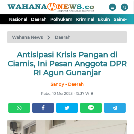
Nasional
Daerah
Polhukam
Kriminal
Ekuin
Sains-Te
WAHANA
Tutup
TV
Wahana News
Daerah
NASIONAL
Antisipasi Krisis Pangan di
Ciamis, Ini Pesan Anggota DPR
DAERAH
RI Agun Gunanjar
Sandy - Daerah
POLHUKAM
Rabu, 10 Mei 2023 - 15:37 WIB
KRIMINAL
EKUIN