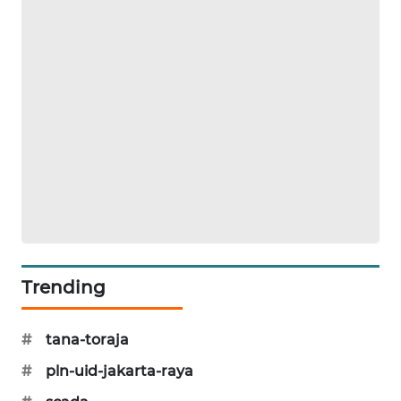
PORTAL
KONSUMEN
FORWAMKI
ALPERKLINAS
FORJASIDA
TAMBANG
NEWS
Trending
SITUNGIR
NEWS
#
tana-toraja
SIDIKALANG
#
pln-uid-jakarta-raya
NEWS