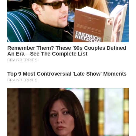
WN
TAPANULI
SELATAN
WN
TANJUNG
LESUNG
WN
KARO
WN
SIMALUNGUN
WN
LABUHANBATU
WN