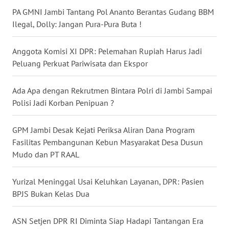
PA GMNI Jambi Tantang Pol Ananto Berantas Gudang BBM
WN
Ilegal, Dolly: Jangan Pura-Pura Buta !
NUSANTARA
Anggota Komisi XI DPR: Pelemahan Rupiah Harus Jadi
WN
JOGJA
Peluang Perkuat Pariwisata dan Ekspor
WN
Ada Apa dengan Rekrutmen Bintara Polri di Jambi Sampai
JATIM
Polisi Jadi Korban Penipuan ?
WN
GPM Jambi Desak Kejati Periksa Aliran Dana Program
BALI
Fasilitas Pembangunan Kebun Masyarakat Desa Dusun
Mudo dan PT RAAL
WN
KALBAR
Yurizal Meninggal Usai Keluhkan Layanan, DPR: Pasien
BPJS Bukan Kelas Dua
WN
KALTENG
ASN Setjen DPR RI Diminta Siap Hadapi Tantangan Era