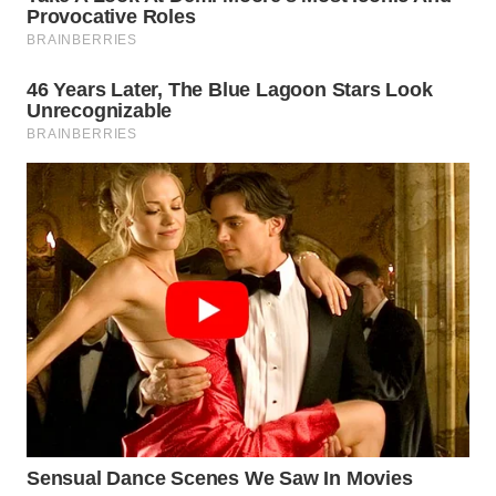
WN
SUMEDANG
WN
CIANJUR
WN
KEPULAUAN
SERIBU
WN
TANGERANG
WN
BINJAI
WN
CIREBON