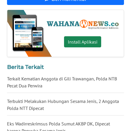
WN
BABEL
WN
SUMBAR
Install Aplikasi
WN
SUMSEL
Berita Terkait
WN
Terkait Kematian Anggota di Gili Trawangan, Polda NTB
BENGKULU
Pecat Dua Perwira
WN
Terbukti Melakukan Hubungan Sesama Jenis, 2 Anggota
LAMPUNG
Polda NTT Dipecat
WN
JATENG
Eks Wadirreskrimsus Polda Sumut AKBP DK, Dipecat
karena Penyuka Sesama Jenis