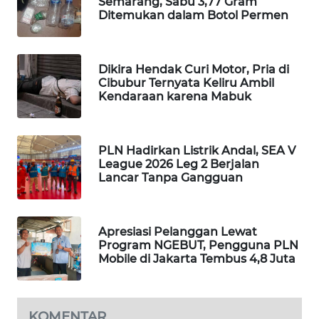
Semarang, Sabu 3,77 Gram
Ditemukan dalam Botol Permen
WAHANA
LISTRIK
Dikira Hendak Curi Motor, Pria di
WAHANA
Cibubur Ternyata Keliru Ambil
TRAVEL
Kendaraan karena Mabuk
WAHANA
TV
PLN Hadirkan Listrik Andal, SEA V
League 2026 Leg 2 Berjalan
Lancar Tanpa Gangguan
WAHANANEWS
ID
WAHANANEWS
Apresiasi Pelanggan Lewat
Program NGEBUT, Pengguna PLN
CO ID
Mobile di Jakarta Tembus 4,8 Juta
WAHANANEWS
NET
KOMENTAR