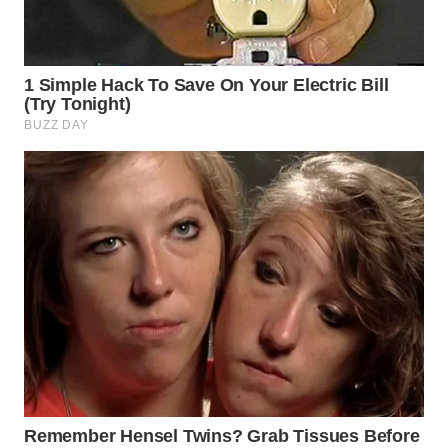
WN
SUMEDANG
WN
CIANJUR
WN
KEPULAUAN
SERIBU
WN
TANGERANG
WN
BINJAI
WN
CIREBON