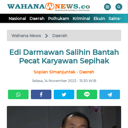
Nasional
Daerah
Polhukam
Kriminal
Ekuin
Sains-Te
WAHANA
Tutup
TV
Wahana News
Daerah
NASIONAL
Edi Darmawan Salihin Bantah
Pecat Karyawan Sepihak
DAERAH
Sopian Simanjuntak - Daerah
Selasa, 14 November 2023 - 15:30 WIB
POLHUKAM
KRIMINAL
EKUIN