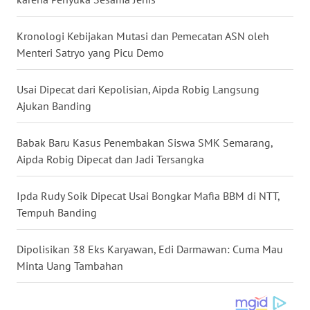
WN
NUSANTARA
Kronologi Kebijakan Mutasi dan Pemecatan ASN oleh
Menteri Satryo yang Picu Demo
WN
JOGJA
Usai Dipecat dari Kepolisian, Aipda Robig Langsung
Ajukan Banding
WN
JATIM
Babak Baru Kasus Penembakan Siswa SMK Semarang,
Aipda Robig Dipecat dan Jadi Tersangka
WN
BALI
Ipda Rudy Soik Dipecat Usai Bongkar Mafia BBM di NTT,
Tempuh Banding
WN
KALBAR
Dipolisikan 38 Eks Karyawan, Edi Darmawan: Cuma Mau
Minta Uang Tambahan
WN
KALTENG