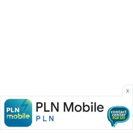
CILEUNGSI
NEWS
BERKAT
NEWS
BERAMPU
NEWS
ANUGERAH
NEWS
AKHLAK
X
ID
PERAPKI
NEWS