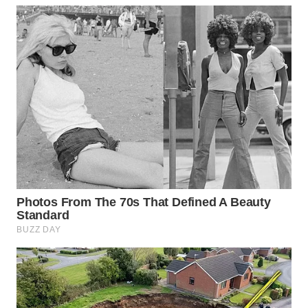
WN
TAPANULI
SELATAN
WN
TANJUNG
LESUNG
WN
KARO
WN
SIMALUNGUN
WN
LABUHANBATU
WN