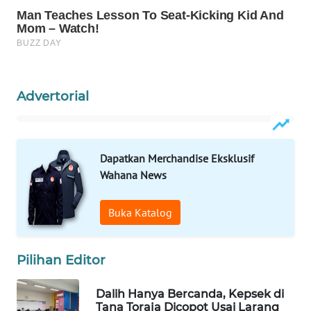
WN
NATUNA
WN
BINTAN
Advertorial
WN
MANDALIKA
Dapatkan Merchandise Eksklusif
Wahana News
WN
LIKUPANG
Buka Katalog
WN
LABUANBAJO
Pilihan Editor
WN
BORNEO
Dalih Hanya Bercanda, Kepsek di
Tana Toraja Dicopot Usai Larang