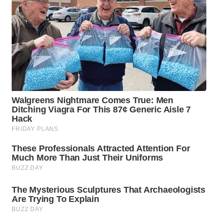
WN
MALUKU
WN
MALUT
WN
DAIRI
WN
DANAU
TOBA
WN
NIAS
WN
LANGKAT