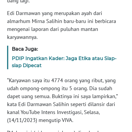
uang lagi.
Informasi
Edi Darmawan yang merupakan ayah dari
INDEKS
almarhum Mirna Salihin baru-baru ini berbicara
BERITA
mengenai laporan dari puluhan mantan
karyawannya.
KONTAK
KAMI
Baca Juga:
PDIP Ingatkan Kader: Jaga Etika atau Siap-
INFO
IKLAN
siap Dipecat
“Karyawan saya itu 4774 orang yang ribut, yang
TENTANG
KAMI
udah ompong-ompong itu 5 orang. Dia sudah
dapet uang semua. Buktinya ini saya lampirkan,”
PEDOMAN
kata Edi Darmawan Salihin seperti dilansir dari
MEDIA
kanal YouTube Intens Investigasi, Selasa,
SIBER
(14/11/2023) mengutip VIVA.
REDAKSI