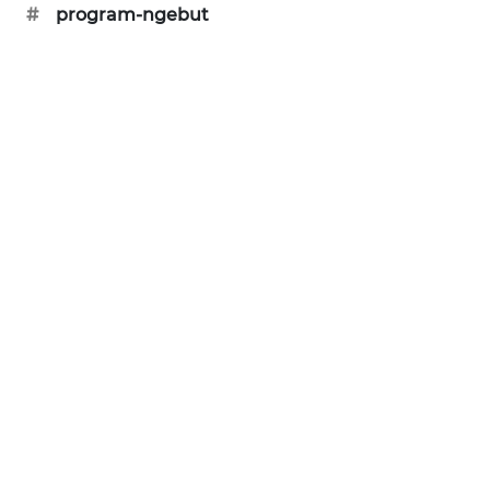
#
program-ngebut
MAWAKA
ID
MARTABAT
NET
PLN
WATCH
MKLI
LPKKI
LKKI
KOPEKLIN