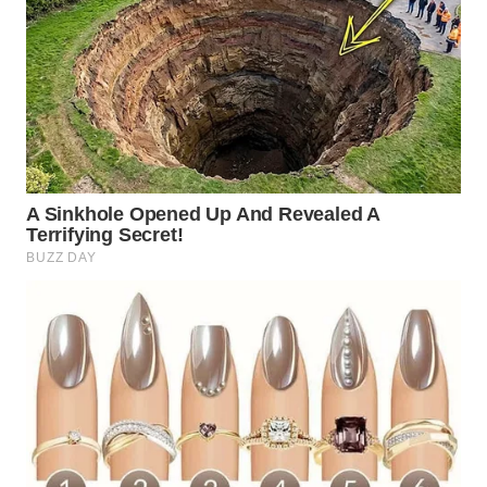
TAPANULI
TENGAH
WN DELI
SERDANG
WN
TEBING
TINGGI
WN
PAKPAK
WN
KARAWANG
WN
BEKASI