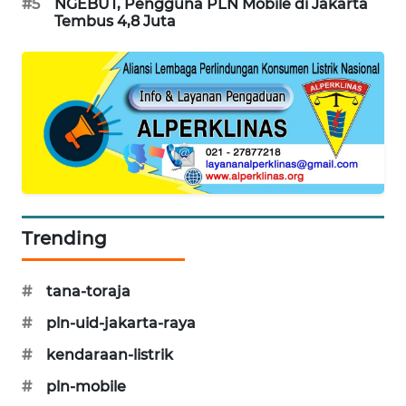
#5
NGEBUT, Pengguna PLN Mobile di Jakarta
WAHANA
Tembus 4,8 Juta
DESA
WISATA
LAPAK
WAHANA
Wahana
Network
Trending
KONSUMEN
LISTRIK
#
tana-toraja
MASYARAKAT
KELISTRIKAN
#
pln-uid-jakarta-raya
#
kendaraan-listrik
WALINKI
#
pln-mobile
ID