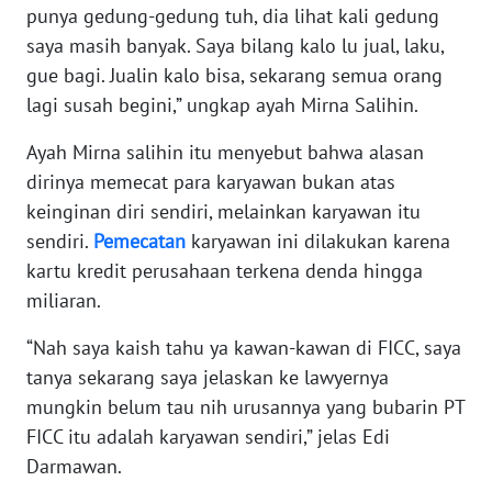
punya gedung-gedung tuh, dia lihat kali gedung
WN
BANTEN
saya masih banyak. Saya bilang kalo lu jual, laku,
gue bagi. Jualin kalo bisa, sekarang semua orang
WN
lagi susah begini,” ungkap ayah Mirna Salihin.
NTT
Ayah Mirna salihin itu menyebut bahwa alasan
dirinya memecat para karyawan bukan atas
WN
KEPRI
keinginan diri sendiri, melainkan karyawan itu
sendiri.
Pemecatan
karyawan ini dilakukan karena
WN
kartu kredit perusahaan terkena denda hingga
PAPUA
miliaran.
WN
“Nah saya kaish tahu ya kawan-kawan di FICC, saya
PAPUA
tanya sekarang saya jelaskan ke lawyernya
BARAT
mungkin belum tau nih urusannya yang bubarin PT
FICC itu adalah karyawan sendiri,” jelas Edi
WN
Darmawan.
RIAU