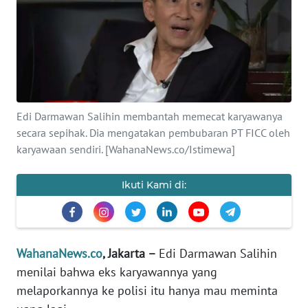
SAINS-TEKNO
KESEHATAN
INTERNASIONAL
Edi Darmawan Salihin membantah memecat karyawanya
SERBA-SERBI
secara sepihak. Dia mengatakan pembubaran PT FICC oleh
karyawaan sendiri. [WahanaNews.co/Istimewa]
PENDIDIKAN
Ikuti Kami di:
OLAHRAGA
OPINI
WahanaNews.co
, Jakarta –
Edi Darmawan Salihin
menilai bahwa eks karyawannya yang
EDITORIAL
melaporkannya ke polisi itu hanya mau meminta