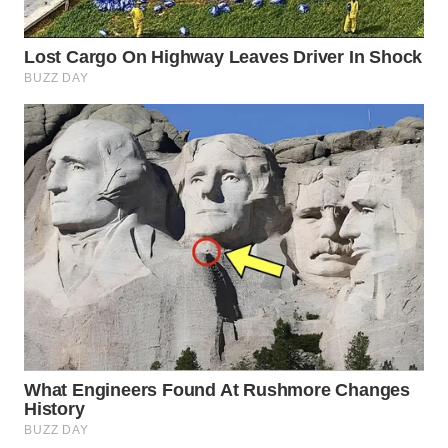
WN
PRIANGAN
TIMUR
WN
SEMARANG
WN
SOLO
WN
BOROBUDUR
WN
MADURA
WN
SURABAYA