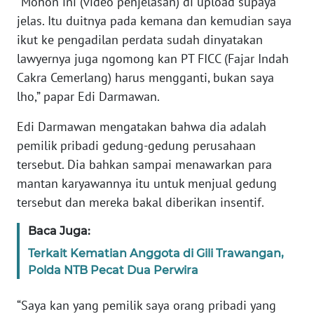
“Mohon ini (video penjelasan) di upload supaya
jelas. Itu duitnya pada kemana dan kemudian saya
KARIR
ikut ke pengadilan perdata sudah dinyatakan
lawyernya juga ngomong kan PT FICC (Fajar Indah
DISCLAIMER
Cakra Cemerlang) harus mengganti, bukan saya
lho,” papar Edi Darmawan.
Wahana
News
Edi Darmawan mengatakan bahwa dia adalah
Regional
pemilik pribadi gedung-gedung perusahaan
tersebut. Dia bahkan sampai menawarkan para
WN
mantan karyawannya itu untuk menjual gedung
SUMUT
tersebut dan mereka bakal diberikan insentif.
WN
Baca Juga:
JAKARTA
Terkait Kematian Anggota di Gili Trawangan,
Polda NTB Pecat Dua Perwira
WN
JABAR
“Saya kan yang pemilik saya orang pribadi yang