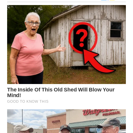
WN
KALTARA
WN
KALSEL
WN
KALTIM
WN
SULSEL
WN
GORONTALO
WN
SULUT