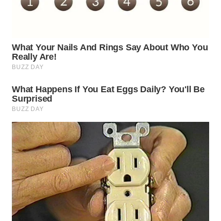
WN
BOGOR
WN
DEPOK
WN
TAPANULI
UTARA
WN
SAMOSIR
WN
PADANG
LAWAS