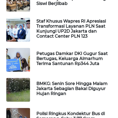
Siswi Berjilbab
Wahana
Media
Group
Staf Khusus Wapres RI Apresiasi
Transformasi Layanan PLN Saat
WAHANA
Kunjungi UP2D Jakarta dan
NEWS
Contact Center PLN 123
WAHANA
TANI
Petugas Damkar DKI Gugur Saat
Bertugas, Keluarga Almarhum
Terima Santunan Rp344 Juta
WAHANA
ADVOKAT
BMKG: Senin Sore Hingga Malam
WAHANA
Jakarta Sebagian Bakal Diguyur
INFRASTRUKTUR
Hujan Ringan
WAHANA
KONSUMEN
Polisi Ringkus Kondektur Bus di