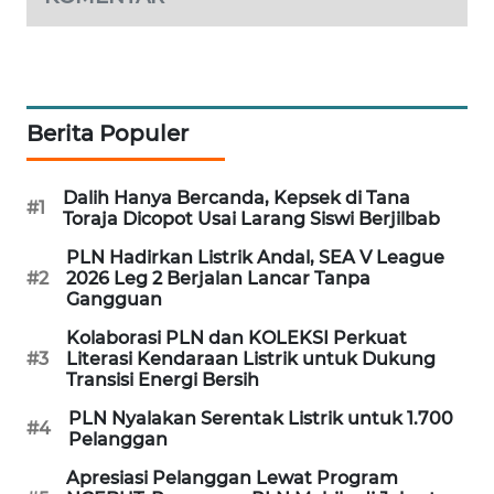
WAHANA
SPORT
WAHANA
Berita Populer
UMKM
WAHANA
Dalih Hanya Bercanda, Kepsek di Tana
#1
SELEB
Toraja Dicopot Usai Larang Siswi Berjilbab
PLN Hadirkan Listrik Andal, SEA V League
WAHANA
#2
2026 Leg 2 Berjalan Lancar Tanpa
PERSONA
Gangguan
Kolaborasi PLN dan KOLEKSI Perkuat
WAHANA
#3
Literasi Kendaraan Listrik untuk Dukung
OTOMOTIF
Transisi Energi Bersih
PLN Nyalakan Serentak Listrik untuk 1.700
#4
WAHANA
Pelanggan
HEALTH
Apresiasi Pelanggan Lewat Program