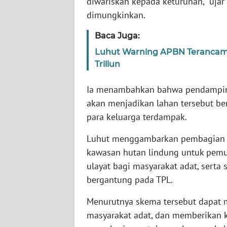
diwariskan kepada keturunan,” uja
SERAMBI
dimungkinkan.
WN
Baca Juga:
JAMBI
Luhut Warning APBN Terancam J
Triliun
WN
SULTRA
Ia menambahkan bahwa pendamping
akan menjadikan lahan tersebut b
WN
para keluarga terdampak.
NTB
Luhut menggambarkan pembagian p
WN
kawasan hutan lindung untuk pemu
SULTENG
ulayat bagi masyarakat adat, serta
bergantung pada TPL.
WN
SULBAR
Menurutnya skema tersebut dapat 
masyarakat adat, dan memberikan 
WN