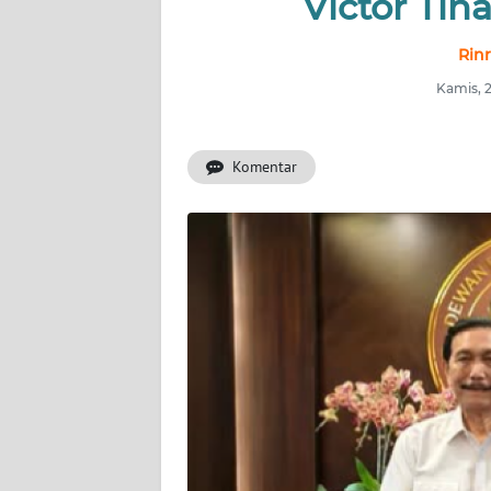
Victor Ti
INDEKS
BERITA
Rinr
Kamis, 
KONTAK
KAMI
Komentar
INFO
IKLAN
TENTANG
KAMI
PEDOMAN
MEDIA
SIBER
REDAKSI