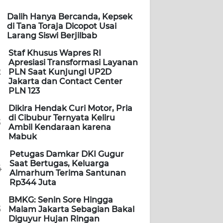
Dalih Hanya Bercanda, Kepsek
di Tana Toraja Dicopot Usai
Larang Siswi Berjilbab
Staf Khusus Wapres RI
Apresiasi Transformasi Layanan
2
PLN Saat Kunjungi UP2D
Jakarta dan Contact Center
PLN 123
Dikira Hendak Curi Motor, Pria
di Cibubur Ternyata Keliru
3
Ambil Kendaraan karena
Mabuk
Petugas Damkar DKI Gugur
Saat Bertugas, Keluarga
4
Almarhum Terima Santunan
Rp344 Juta
BMKG: Senin Sore Hingga
5
Malam Jakarta Sebagian Bakal
Diguyur Hujan Ringan