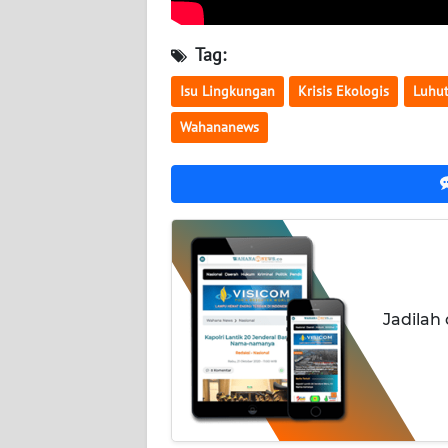
NUSANTARA
Tag:
WN
JOGJA
Isu Lingkungan
Krisis Ekologis
Luhu
Wahananews
WN
JATIM
WN
BALI
WN
KALBAR
Jadilah
WN
KALTENG
WN