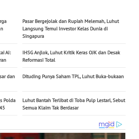
rga
Pasar Bergejolak dan Rupiah Melemah, Luhut
un
Langsung Temui Investor Kelas Dunia di
Singapura
i AI:
IHSG Anjlok, Luhut Kritik Keras OJK dan Desak
ran
Reformasi Total
esar dan
Dituding Punya Saham TPL, Luhut Buka-bukaan
s Polda
Luhut Bantah Terlibat di Toba Pulp Lestari, Sebut
-45
Semua Klaim Tak Berdasar