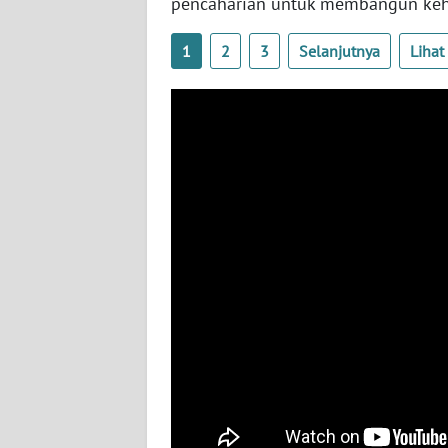
pencaharian untuk membangun keh
BABEL
1
2
3
Selanjutnya
Liha
WN
SUMBAR
WN
SUMSEL
WN
BENGKULU
WN
LAMPUNG
WN
JATENG
WN