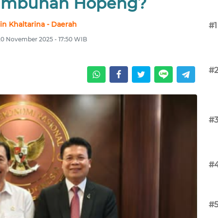
nambunan Hopeng?
in Khaltarina - Daerah
#1
20 November 2025 - 17:50 WIB
#
#
#
#