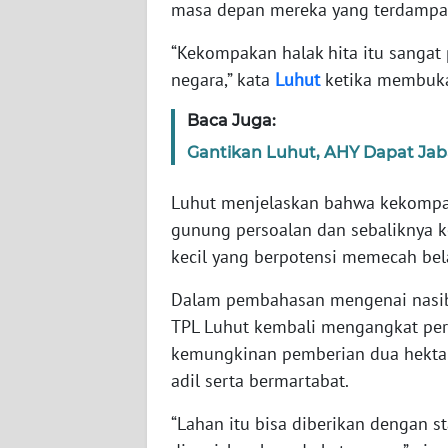
masa depan mereka yang terdampak k
WN
“Kekompakan halak hita itu sanga
NTT
negara,” kata
Luhut
ketika membuka
Baca Juga:
WN
KEPRI
Gantikan Luhut, AHY Dapat Jab
WN
Luhut menjelaskan bahwa kekomp
PAPUA
gunung persoalan dan sebaliknya
kecil yang berpotensi memecah bel
WN
PAPUA
Dalam pembahasan mengenai nasib 
BARAT
TPL Luhut kembali mengangkat per
kemungkinan pemberian dua hektare
WN
adil serta bermartabat.
RIAU
“Lahan itu bisa diberikan dengan st
WN