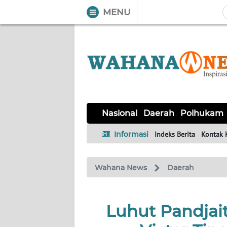
MENU
WAHANA
Tutup
TV
NASIONAL
DAERAH
POLHUKAM
KRIMINAL
EKUIN
SAINS-
KESEHATAN
INTERNASIONAL
Nasional
Daerah
Polhukam
TEKNO
Informasi
Indeks Berita
Kontak 
SERBA-
PENDIDIKAN
OLAHRAGA
OPINI
SERBI
Wahana News
Daerah
EDITORIAL
Luhut Pandjai
Informasi