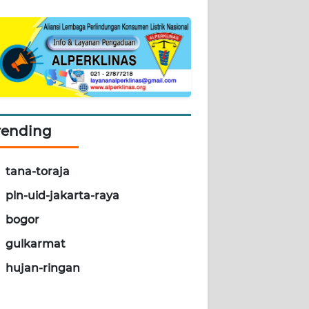
rending
tana-toraja
pln-uid-jakarta-raya
bogor
gulkarmat
hujan-ringan