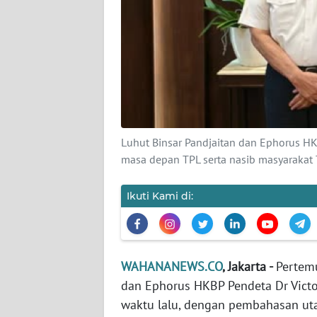
KARIR
DISCLAIMER
Wahana
News
Regional
Luhut Binsar Pandjaitan dan Ephorus H
WN
SUMUT
masa depan TPL serta nasib masyaraka
WN
Ikuti Kami di:
JAKARTA
WN
JABAR
WAHANANEWS.CO
, Jakarta -
Pertemu
dan Ephorus HKBP Pendeta Dr Vict
WN
waktu lalu, dengan pembahasan u
BANTEN