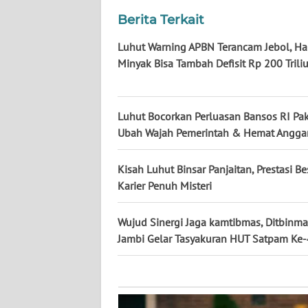
KALTARA
Berita Terkait
WN
Luhut Warning APBN Terancam Jebol, Ha
KALSEL
Minyak Bisa Tambah Defisit Rp 200 Trili
WN
KALTIM
Luhut Bocorkan Perluasan Bansos RI Paka
Ubah Wajah Pemerintah & Hemat Angga
WN
SULSEL
Kisah Luhut Binsar Panjaitan, Prestasi B
Karier Penuh Misteri
WN
GORONTALO
Wujud Sinergi Jaga kamtibmas, Ditbinma
Jambi Gelar Tasyakuran HUT Satpam Ke
WN
SULUT
WN
MALUKU