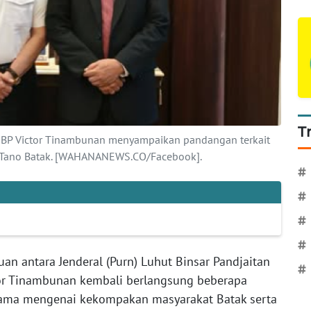
T
KBP Victor Tinambunan menyampaikan pandangan terkait
t Tano Batak. [WAHANANEWS.CO/Facebook].
#
#
#
#
an antara Jenderal (Purn) Luhut Binsar Pandjaitan
#
or Tinambunan kembali berlangsung beberapa
tama mengenai kekompakan masyarakat Batak serta