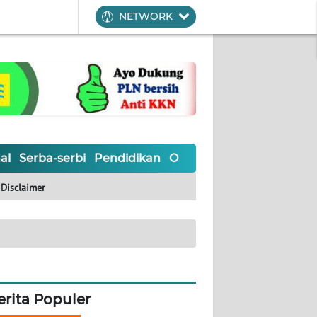
NETWORK
al
Serba-serbi
Pendidikan
Olahraga
Opini
Editoria
Disclaimer
erita Populer