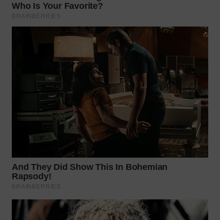
WN
INDRAMAYU
WN
KUNINGAN
WN
MAJALENGKA
WN
SUBANG
WN
SUKABUMI
WN
PURWAKARTA