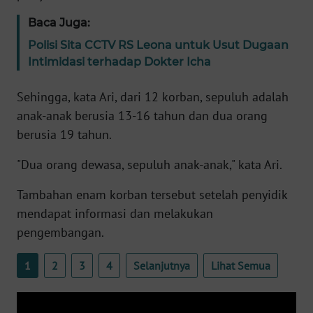
Baca Juga:
KARIR
Polisi Sita CCTV RS Leona untuk Usut Dugaan
Intimidasi terhadap Dokter Icha
DISCLAIMER
Sehingga, kata Ari, dari 12 korban, sepuluh adalah
Wahana
anak-anak berusia 13-16 tahun dan dua orang
News
Regional
berusia 19 tahun.
"Dua orang dewasa, sepuluh anak-anak," kata Ari.
WN
SUMUT
Tambahan enam korban tersebut setelah penyidik
mendapat informasi dan melakukan
WN
pengembangan.
JAKARTA
1
2
3
4
Selanjutnya
Lihat Semua
WN
JABAR