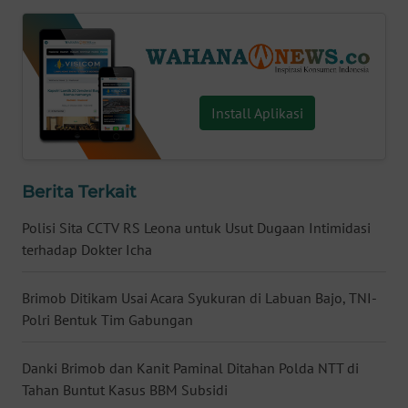
WN
SERAMBI
WN
Install Aplikasi
JAMBI
WN
SULTRA
Berita Terkait
Polisi Sita CCTV RS Leona untuk Usut Dugaan Intimidasi
WN
terhadap Dokter Icha
NTB
Brimob Ditikam Usai Acara Syukuran di Labuan Bajo, TNI-
WN
SULTENG
Polri Bentuk Tim Gabungan
WN
Danki Brimob dan Kanit Paminal Ditahan Polda NTT di
SULBAR
Tahan Buntut Kasus BBM Subsidi