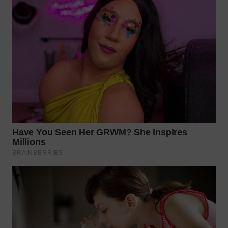
WN
NUSANTARA
WN
JOGJA
WN
JATIM
WN
BALI
WN
KALBAR
WN
KALTENG