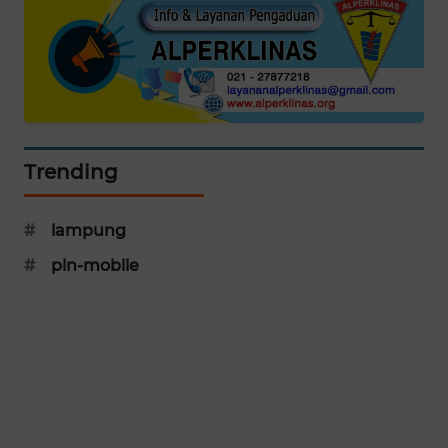
MAWAKA
ID
MARTABAT
NET
Trending
PLN
WATCH
#
lampung
MKLI
#
pln-mobile
LPKKI
LKKI
KOPEKLIN