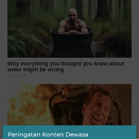
WN
BOGOR
WN
DEPOK
WN
TAPANULI
UTARA
WN
SAMOSIR
WN
PADANG
LAWAS
Peringatan Konten Dewasa