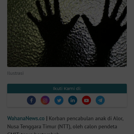
SAINS-TEKNO
KESEHATAN
INTERNASIONAL
SERBA-SERBI
PENDIDIKAN
Ilustrasi
OLAHRAGA
Ikuti Kami di:
OPINI
WahanaNews.co
|
Korban pencabulan anak di Alor,
EDITORIAL
Nusa Tenggara Timur (NTT), oleh calon pendeta