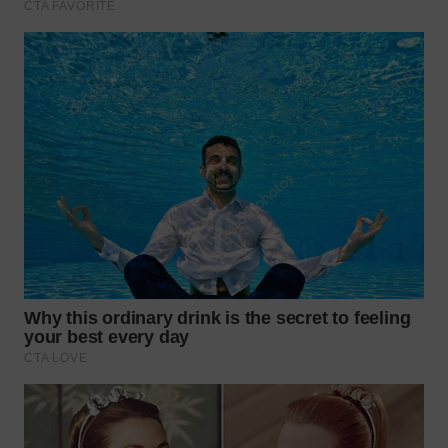
WN
TAPANULI
SELATAN
WN
TANJUNG
LESUNG
WN
KARO
WN
SIMALUNGUN
WN
LABUHANBATU
WN