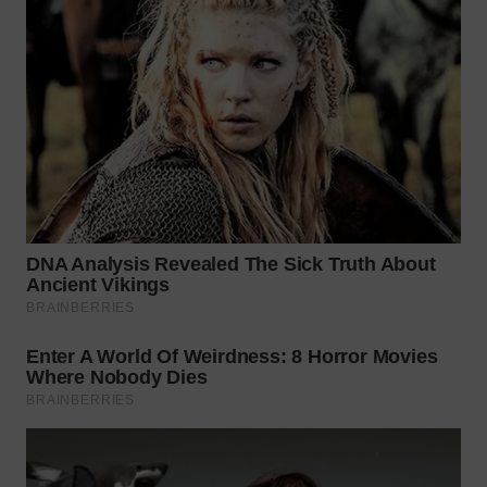
WN
PRIANGAN
TIMUR
WN
SEMARANG
WN
SOLO
WN
BOROBUDUR
WN
MADURA
WN
SURABAYA