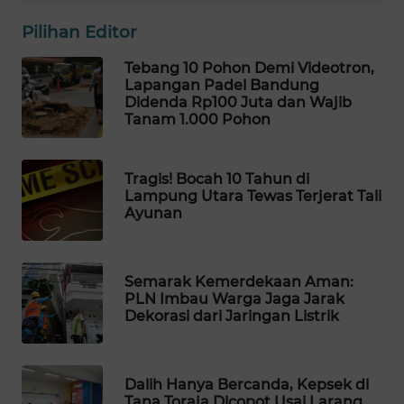
WAHANA
Pilihan Editor
LISTRIK
Tebang 10 Pohon Demi Videotron,
Lapangan Padel Bandung
WAHANA
Didenda Rp100 Juta dan Wajib
TRAVEL
Tanam 1.000 Pohon
WAHANA
TV
Tragis! Bocah 10 Tahun di
Lampung Utara Tewas Terjerat Tali
Ayunan
WAHANANEWS
ID
Semarak Kemerdekaan Aman:
WAHANANEWS
PLN Imbau Warga Jaga Jarak
CO ID
Dekorasi dari Jaringan Listrik
WAHANANEWS
NET
Dalih Hanya Bercanda, Kepsek di
Tana Toraja Dicopot Usai Larang