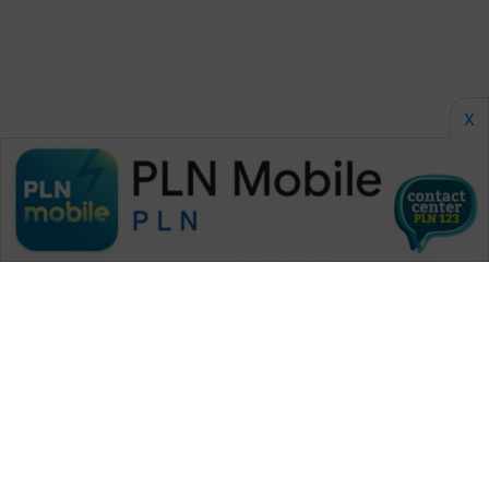
SONYA
ASA
NEWS
X