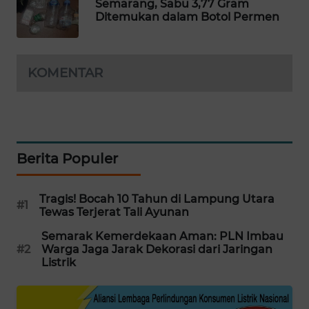
Semarang, Sabu 3,77 Gram
WAHANA
Ditemukan dalam Botol Permen
DESA
WISATA
KOMENTAR
LAPAK
WAHANA
Wahana
Network
Berita Populer
KONSUMEN
LISTRIK
Tragis! Bocah 10 Tahun di Lampung Utara
#1
Tewas Terjerat Tali Ayunan
MASYARAKAT
Semarak Kemerdekaan Aman: PLN Imbau
KELISTRIKAN
#2
Warga Jaga Jarak Dekorasi dari Jaringan
Listrik
WALINKI
ID