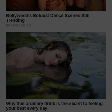
WN
MALUKU
WN
MALUT
WN
DAIRI
WN
DANAU
TOBA
WN
NIAS
WN
LANGKAT