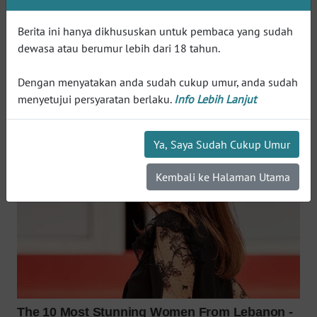
WN
SUMEDANG
Berita ini hanya dikhususkan untuk pembaca yang sudah
dewasa atau berumur lebih dari 18 tahun.
WN
CIANJUR
Dengan menyatakan anda sudah cukup umur, anda sudah
menyetujui persyaratan berlaku.
Info Lebih Lanjut
WN
KEPULAUAN
SERIBU
Ya, Saya Sudah Cukup Umur
WN
Kembali ke Halaman Utama
TANGERANG
WN
BINJAI
WN
CIREBON