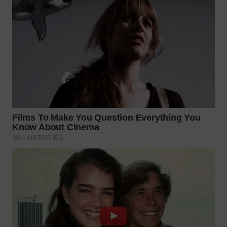
WN
NATUNA
WN
BINTAN
WN
MANDALIKA
WN
LIKUPANG
WN
LABUANBAJO
WN
BORNEO