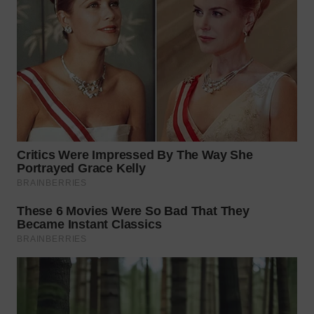
TAPANULI
TENGAH
WN DELI
SERDANG
WN
TEBING
TINGGI
WN
PAKPAK
WN
KARAWANG
WN
BEKASI