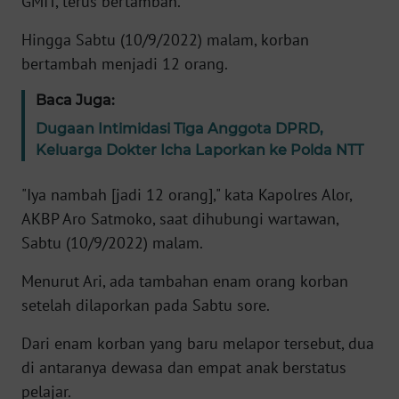
GMIT, terus bertambah.
Informasi
Hingga Sabtu (10/9/2022) malam, korban
INDEKS
bertambah menjadi 12 orang.
BERITA
Baca Juga:
KONTAK
Dugaan Intimidasi Tiga Anggota DPRD,
KAMI
Keluarga Dokter Icha Laporkan ke Polda NTT
INFO
"Iya nambah [jadi 12 orang]," kata Kapolres Alor,
IKLAN
AKBP Aro Satmoko, saat dihubungi wartawan,
Sabtu (10/9/2022) malam.
TENTANG
KAMI
Menurut Ari, ada tambahan enam orang korban
setelah dilaporkan pada Sabtu sore.
PEDOMAN
MEDIA
Dari enam korban yang baru melapor tersebut, dua
SIBER
di antaranya dewasa dan empat anak berstatus
pelajar.
REDAKSI