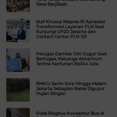
Siswi Berjilbab
WAHANA
SPORT
Staf Khusus Wapres RI Apresiasi
WAHANA
Transformasi Layanan PLN Saat
UMKM
Kunjungi UP2D Jakarta dan
Contact Center PLN 123
WAHANA
SELEB
Petugas Damkar DKI Gugur Saat
Bertugas, Keluarga Almarhum
Terima Santunan Rp344 Juta
WAHANA
PERSONA
BMKG: Senin Sore Hingga Malam
WAHANA
Jakarta Sebagian Bakal Diguyur
OTOMOTIF
Hujan Ringan
WAHANA
HEALTH
Polisi Ringkus Kondektur Bus di