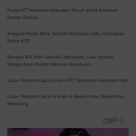
WN
Polda NTT Kerahkan Kekuatan Penuh untuk Amankan
BABEL
Ibadah Paskah
WN
Anggota Polres Bima Terlibat Peredaran Sabu, Ditangkap
SUMBAR
Polda NTB
WN
Bangkai KM Putri Sakinah Ditemukan, Satu Jenazah
SUMSEL
Diduga Anak Pelatih Valencia Dievakuasi
WN
Calon Pendeta Cabul di Alor NTT Terancam Hukuman Mati
BENGKULU
Calon Pendeta Cabuli 6 Anak di Bawah Umur, Bupati Alor
WN
Meradang
LAMPUNG
WN
JATENG