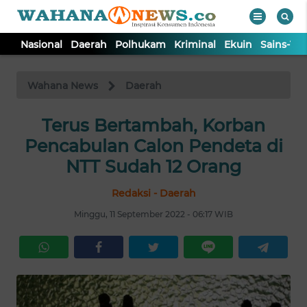
Nasional
Daerah
Polhukam
Kriminal
Ekuin
Sains-Te
WAHANA
Tutup
TV
Wahana News
Daerah
NASIONAL
Terus Bertambah, Korban
Pencabulan Calon Pendeta di
DAERAH
NTT Sudah 12 Orang
Redaksi - Daerah
POLHUKAM
Minggu, 11 September 2022 - 06:17 WIB
KRIMINAL
EKUIN