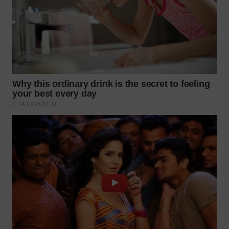
WN
KALTARA
WN
KALSEL
WN
KALTIM
WN
SULSEL
WN
GORONTALO
WN
SULUT