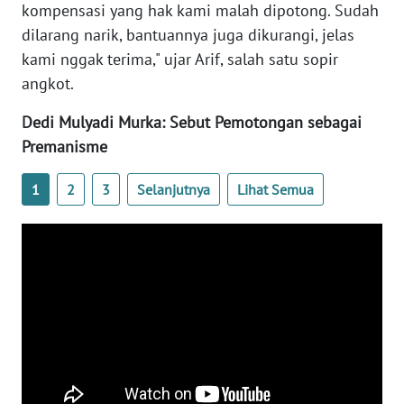
kompensasi yang hak kami malah dipotong. Sudah
WN
dilarang narik, bantuannya juga dikurangi, jelas
BANTEN
kami nggak terima," ujar Arif, salah satu sopir
WN
angkot.
NTT
Dedi Mulyadi Murka: Sebut Pemotongan sebagai
Premanisme
WN
KEPRI
1
2
3
Selanjutnya
Lihat Semua
WN
PAPUA
WN
PAPUA
BARAT
WN
RIAU