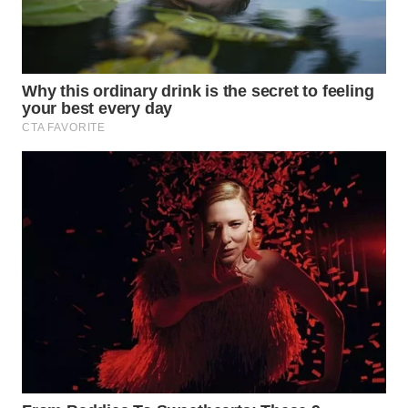
WN
BOGOR
WN
DEPOK
WN
TAPANULI
UTARA
WN
SAMOSIR
WN
PADANG
LAWAS