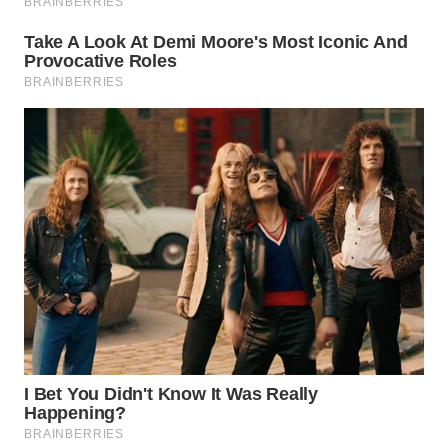
WN
MALUKU
WN
MALUT
WN
DAIRI
WN
DANAU
TOBA
WN
NIAS
WN
LANGKAT