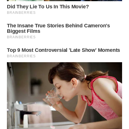
WN
NATUNA
WN
BINTAN
WN
MANDALIKA
WN
LIKUPANG
WN
LABUANBAJO
WN
BORNEO