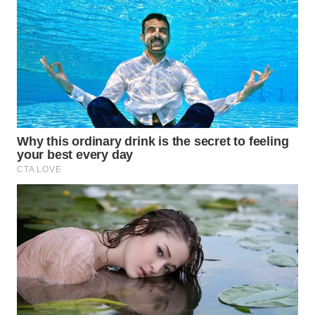
TAPANULI
TENGAH
WN DELI
SERDANG
WN
TEBING
TINGGI
WN
PAKPAK
WN
KARAWANG
WN
BEKASI