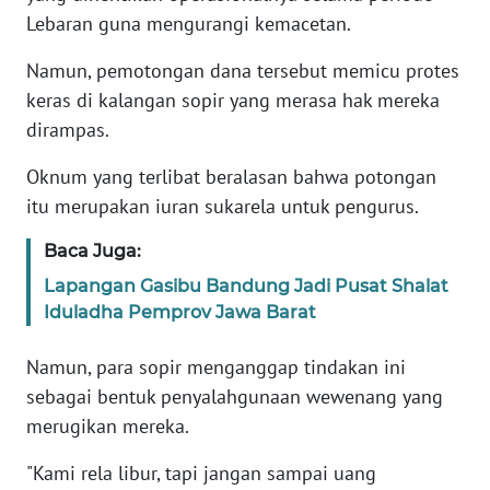
Lebaran guna mengurangi kemacetan.
KARIR
Namun, pemotongan dana tersebut memicu protes
keras di kalangan sopir yang merasa hak mereka
DISCLAIMER
dirampas.
Wahana
Oknum yang terlibat beralasan bahwa potongan
News
itu merupakan iuran sukarela untuk pengurus.
Regional
Baca Juga:
WN
Lapangan Gasibu Bandung Jadi Pusat Shalat
SUMUT
Iduladha Pemprov Jawa Barat
WN
Namun, para sopir menganggap tindakan ini
JAKARTA
sebagai bentuk penyalahgunaan wewenang yang
merugikan mereka.
WN
JABAR
"Kami rela libur, tapi jangan sampai uang