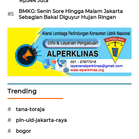
Rp344 Juta
MAWAKA
BMKG: Senin Sore Hingga Malam Jakarta
#5
Sebagian Bakal Diguyur Hujan Ringan
ID
MARTABAT
NET
PLN
WATCH
MKLI
Trending
LPKKI
#
tana-toraja
LKKI
#
pln-uid-jakarta-raya
KOPEKLIN
#
bogor