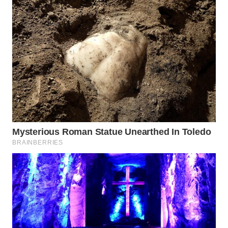
WN
INDRAMAYU
WN
KUNINGAN
WN
MAJALENGKA
WN
SUBANG
WN
SUKABUMI
WN
PURWAKARTA