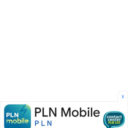
SONYA
ASA
NEWS
X