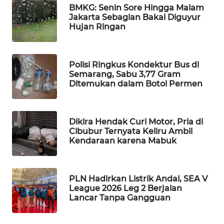
BMKG: Senin Sore Hingga Malam
WAHANA
Jakarta Sebagian Bakal Diguyur
SPORT
Hujan Ringan
WAHANA
UMKM
Polisi Ringkus Kondektur Bus di
Semarang, Sabu 3,77 Gram
Ditemukan dalam Botol Permen
WAHANA
SELEB
Dikira Hendak Curi Motor, Pria di
WAHANA
Cibubur Ternyata Keliru Ambil
PERSONA
Kendaraan karena Mabuk
WAHANA
OTOMOTIF
PLN Hadirkan Listrik Andal, SEA V
League 2026 Leg 2 Berjalan
WAHANA
Lancar Tanpa Gangguan
HEALTH