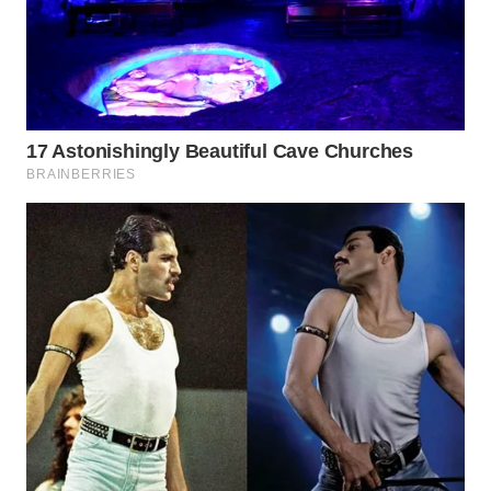
WN
PRIANGAN
TIMUR
WN
SEMARANG
WN
SOLO
WN
BOROBUDUR
WN
MADURA
WN
SURABAYA