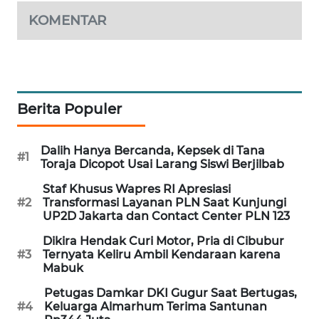
WAHANA
KOMENTAR
DESA
WISATA
LAPAK
WAHANA
Berita Populer
Wahana
Network
Dalih Hanya Bercanda, Kepsek di Tana
#1
Toraja Dicopot Usai Larang Siswi Berjilbab
KONSUMEN
Staf Khusus Wapres RI Apresiasi
LISTRIK
#2
Transformasi Layanan PLN Saat Kunjungi
UP2D Jakarta dan Contact Center PLN 123
MASYARAKAT
Dikira Hendak Curi Motor, Pria di Cibubur
KELISTRIKAN
#3
Ternyata Keliru Ambil Kendaraan karena
Mabuk
WALINKI
Petugas Damkar DKI Gugur Saat Bertugas,
ID
#4
Keluarga Almarhum Terima Santunan