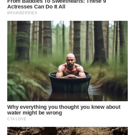
WN
SUMEDANG
WN
CIANJUR
WN
KEPULAUAN
SERIBU
WN
TANGERANG
WN
BINJAI
WN
CIREBON