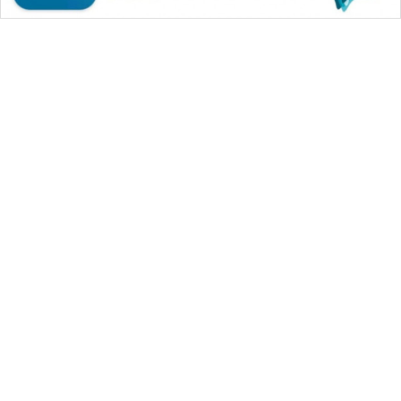
WAHANA MEDIA GROUP
|
|
|
WAHANA NEWS co
WAHANA TANI
WAHANA ADVOKAT
|
|
WAHANA INFRASTRUKTUR
WAHANA KONSUMEN
|
|
|
WAHANA LISTRIK
WAHANA TRAVEL
WAHANA TV
|
|
|
WAHANANEWS id
WAHANANEWS CO ID
WAHANANEWS NET
|
|
|
WAHANA SPORT ID
Wahana UMKM
Wahana Seleb
|
|
|
Wahana Persona
Wahana Otomotif
Wahana Health
|
Wahana Desa Wisata
Lapak Wahana