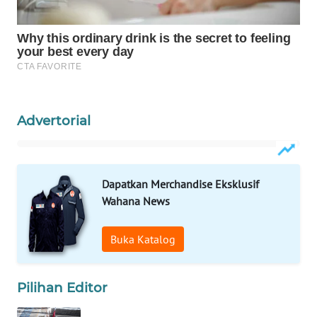
Wahana
Media
Group
WAHANA
NEWS
Advertorial
WAHANA
TANI
WAHANA
Dapatkan Merchandise Eksklusif
ADVOKAT
Wahana News
WAHANA
Buka Katalog
INFRASTRUKTUR
WAHANA
Pilihan Editor
KONSUMEN