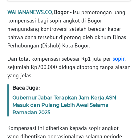
Informasi
WAHANANEWS.CO
, Bogor -
Isu pemotongan uang
INDEKS
kompensasi bagi sopir angkot di Bogor
BERITA
mengundang kontroversi setelah beredar kabar
bahwa dana tersebut dipotong oleh oknum Dinas
KONTAK
Perhubungan (Dishub) Kota Bogor.
KAMI
Dari total kompensasi sebesar Rp1 juta per
sopir
,
INFO
sejumlah Rp200.000 diduga dipotong tanpa alasan
IKLAN
yang jelas.
TENTANG
Baca Juga:
KAMI
Gubernur Jabar Terapkan Jam Kerja ASN
Masuk dan Pulang Lebih Awal Selama
PEDOMAN
Ramadan 2025
MEDIA
SIBER
Kompensasi ini diberikan kepada sopir angkot
yang dihentikan operasionalnya selama periode
REDAKSI