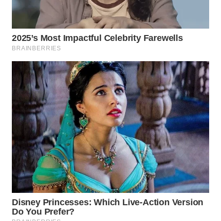
WN
KALTARA
WN
KALSEL
WN
KALTIM
WN
SULSEL
WN
GORONTALO
WN
SULUT