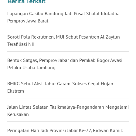
Berita Terkait
WN
Lapangan Gasibu Bandung Jadi Pusat Shalat Iduladha
BABEL
Pemprov Jawa Barat
WN
Soroti Pola Rekrutmen, MUI Sebut Pesantren Al Zaytun
SUMBAR
Terafiliasi NII
WN
Bentuk Satgas, Pemprov Jabar dan Pemkab Bogor Awasi
SUMSEL
Pelaku Usaha Tambang
WN
BENGKULU
BMKG Sebut Aksi 'Tabur Garam' Sukses Cegat Hujan
Ekstrem
WN
LAMPUNG
Jalan Lintas Selatan Tasikmalaya-Pangandaran Mengalami
Kerusakan
WN
JATENG
Peringatan Hari Jadi Provinsi Jabar Ke-77, Ridwan Kamil: