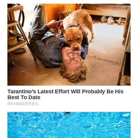
WN
TAPANULI
SELATAN
WN
TANJUNG
LESUNG
WN
KARO
WN
SIMALUNGUN
WN
LABUHANBATU
WN