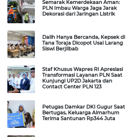
Semarak Kemerdekaan Aman:
PLN Imbau Warga Jaga Jarak
WAHANA
Dekorasi dari Jaringan Listrik
LISTRIK
WAHANA
Dalih Hanya Bercanda, Kepsek di
TRAVEL
Tana Toraja Dicopot Usai Larang
Siswi Berjilbab
WAHANA
TV
Staf Khusus Wapres RI Apresiasi
Transformasi Layanan PLN Saat
WAHANANEWS
Kunjungi UP2D Jakarta dan
ID
Contact Center PLN 123
WAHANANEWS
CO ID
Petugas Damkar DKI Gugur Saat
Bertugas, Keluarga Almarhum
Terima Santunan Rp344 Juta
WAHANANEWS
NET