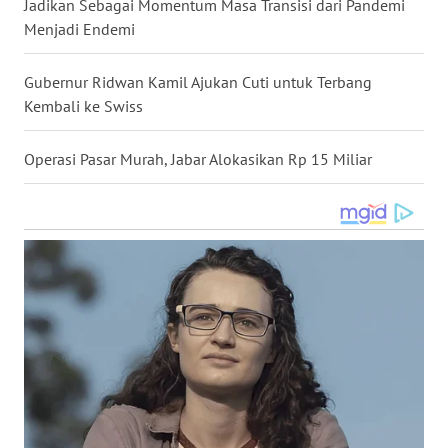
Jadikan Sebagai Momentum Masa Transisi dari Pandemi
WN
Menjadi Endemi
NUSANTARA
Gubernur Ridwan Kamil Ajukan Cuti untuk Terbang
WN
Kembali ke Swiss
JOGJA
Operasi Pasar Murah, Jabar Alokasikan Rp 15 Miliar
WN
JATIM
WN
BALI
WN
KALBAR
WN
KALTENG