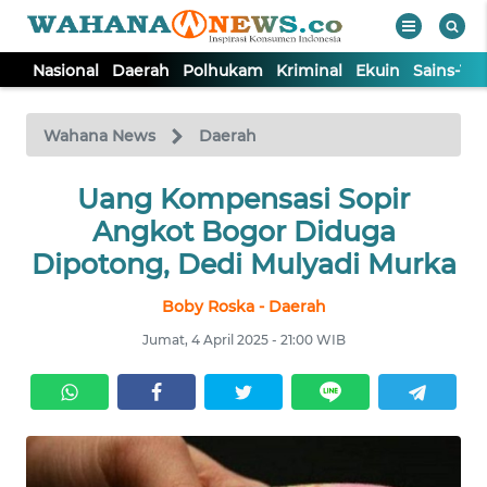
Nasional
Daerah
Polhukam
Kriminal
Ekuin
Sains-Te
WAHANA
Tutup
TV
Wahana News
Daerah
NASIONAL
Uang Kompensasi Sopir
Angkot Bogor Diduga
DAERAH
Dipotong, Dedi Mulyadi Murka
Boby Roska - Daerah
POLHUKAM
Jumat, 4 April 2025 - 21:00 WIB
KRIMINAL
EKUIN