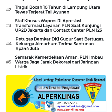
Tragis! Bocah 10 Tahun di Lampung Utara
MAWAKA
#2
Tewas Terjerat Tali Ayunan
ID
Staf Khusus Wapres RI Apresiasi
#3
Transformasi Layanan PLN Saat Kunjungi
MARTABAT
UP2D Jakarta dan Contact Center PLN 123
NET
Petugas Damkar DKI Gugur Saat Bertugas,
#4
Keluarga Almarhum Terima Santunan
PLN
Rp344 Juta
WATCH
Semarak Kemerdekaan Aman: PLN Imbau
#5
Warga Jaga Jarak Dekorasi dari Jaringan
MKLI
Listrik
LPKKI
LKKI
KOPEKLIN