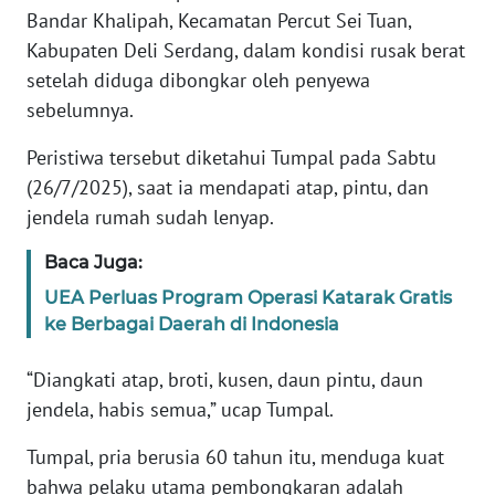
Bandar Khalipah, Kecamatan Percut Sei Tuan,
Kabupaten Deli Serdang, dalam kondisi rusak berat
KARIR
setelah diduga dibongkar oleh penyewa
sebelumnya.
DISCLAIMER
Peristiwa tersebut diketahui Tumpal pada Sabtu
Wahana
(26/7/2025), saat ia mendapati atap, pintu, dan
News
Regional
jendela rumah sudah lenyap.
Baca Juga:
WN
SUMUT
UEA Perluas Program Operasi Katarak Gratis
ke Berbagai Daerah di Indonesia
WN
JAKARTA
“Diangkati atap, broti, kusen, daun pintu, daun
jendela, habis semua,” ucap Tumpal.
WN
Tumpal, pria berusia 60 tahun itu, menduga kuat
JABAR
bahwa pelaku utama pembongkaran adalah