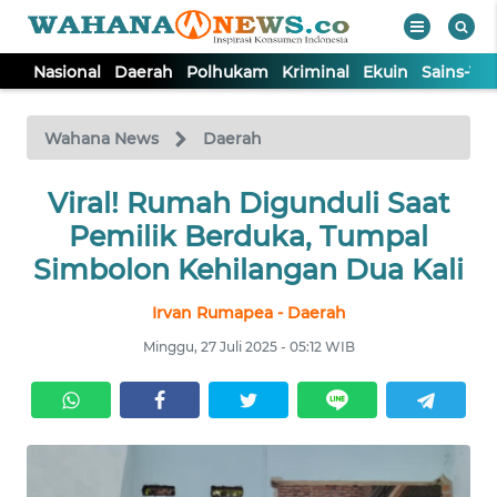
Nasional
Daerah
Polhukam
Kriminal
Ekuin
Sains-Te
WAHANA
Tutup
TV
Wahana News
Daerah
NASIONAL
Viral! Rumah Digunduli Saat
Pemilik Berduka, Tumpal
DAERAH
Simbolon Kehilangan Dua Kali
Irvan Rumapea - Daerah
POLHUKAM
Minggu, 27 Juli 2025 - 05:12 WIB
KRIMINAL
EKUIN