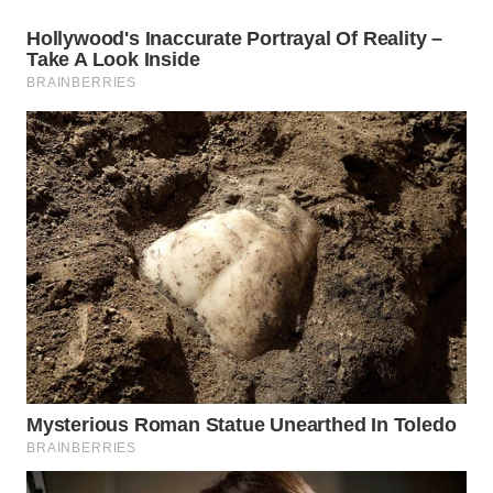
WN
NATUNA
WN
BINTAN
WN
MANDALIKA
WN
LIKUPANG
WN
LABUANBAJO
WN
BORNEO