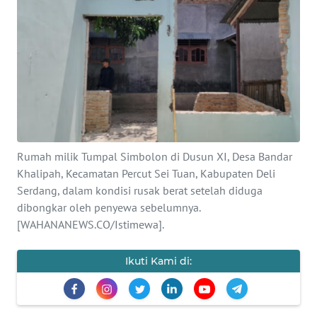
SAINS-TEKNO
KESEHATAN
INTERNASIONAL
SERBA-SERBI
Rumah milik Tumpal Simbolon di Dusun XI, Desa Bandar
PENDIDIKAN
Khalipah, Kecamatan Percut Sei Tuan, Kabupaten Deli
Serdang, dalam kondisi rusak berat setelah diduga
OLAHRAGA
dibongkar oleh penyewa sebelumnya.
[WAHANANEWS.CO/Istimewa].
OPINI
Ikuti Kami di:
EDITORIAL