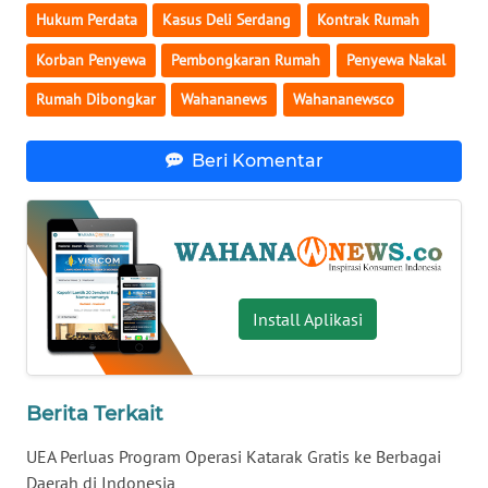
Hukum Perdata
Kasus Deli Serdang
Kontrak Rumah
WN
SERAMBI
Korban Penyewa
Pembongkaran Rumah
Penyewa Nakal
Rumah Dibongkar
Wahananews
Wahananewsco
WN
JAMBI
Beri Komentar
WN
SULTRA
WN
NTB
Install Aplikasi
WN
SULTENG
Berita Terkait
WN
UEA Perluas Program Operasi Katarak Gratis ke Berbagai
SULBAR
Daerah di Indonesia