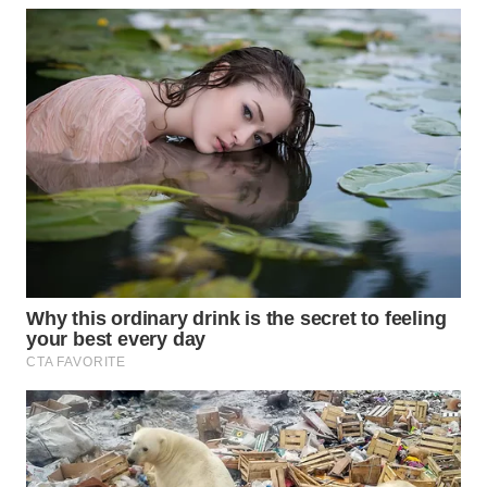
WN
BOGOR
WN
DEPOK
WN
TAPANULI
UTARA
WN
SAMOSIR
WN
PADANG
LAWAS