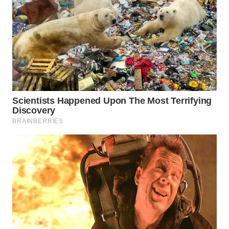
WN
SUMEDANG
WN
CIANJUR
WN
KEPULAUAN
SERIBU
WN
TANGERANG
WN
BINJAI
WN
CIREBON