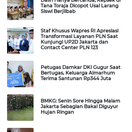
Dalih Hanya Bercanda, Kepsek di
Tana Toraja Dicopot Usai Larang
WAHANA
Siswi Berjilbab
SPORT
WAHANA
Staf Khusus Wapres RI Apresiasi
UMKM
Transformasi Layanan PLN Saat
Kunjungi UP2D Jakarta dan
Contact Center PLN 123
WAHANA
SELEB
Petugas Damkar DKI Gugur Saat
Bertugas, Keluarga Almarhum
WAHANA
Terima Santunan Rp344 Juta
PERSONA
WAHANA
BMKG: Senin Sore Hingga Malam
OTOMOTIF
Jakarta Sebagian Bakal Diguyur
Hujan Ringan
WAHANA
HEALTH