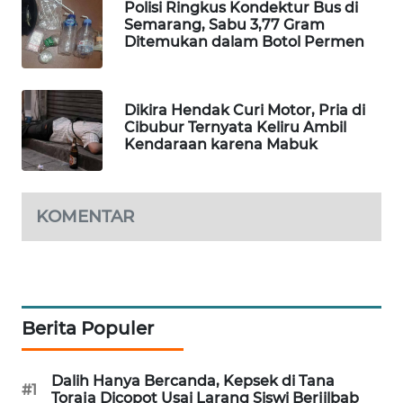
Polisi Ringkus Kondektur Bus di
WAHANA
Semarang, Sabu 3,77 Gram
DESA
Ditemukan dalam Botol Permen
WISATA
LAPAK
Dikira Hendak Curi Motor, Pria di
WAHANA
Cibubur Ternyata Keliru Ambil
Kendaraan karena Mabuk
Wahana
Network
KOMENTAR
KONSUMEN
LISTRIK
MASYARAKAT
KELISTRIKAN
Berita Populer
WALINKI
Dalih Hanya Bercanda, Kepsek di Tana
ID
#1
Toraja Dicopot Usai Larang Siswi Berjilbab