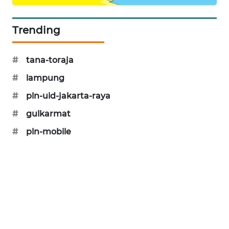
PORTAL
KONSUMEN
Trending
FORWAMKI
#
tana-toraja
ALPERKLINAS
#
lampung
#
pln-uid-jakarta-raya
FORJASIDA
#
gulkarmat
TAMBANG
#
pln-mobile
NEWS
SITUNGIR
NEWS
SIDIKALANG
NEWS