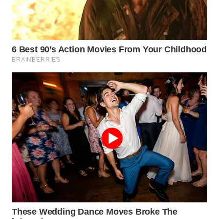
WN
INDRAMAYU
WN
KUNINGAN
WN
MAJALENGKA
WN
SUBANG
WN
SUKABUMI
WN
PURWAKARTA