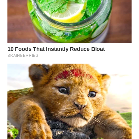
WN
TAPANULI
SELATAN
WN
TANJUNG
LESUNG
WN
KARO
WN
SIMALUNGUN
WN
LABUHANBATU
WN