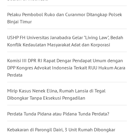
WN
Pelaku Pembobol Ruko dan Curanmor Ditangkap Polsek
BABEL
Binjai Timur
WN
USHP FH Universitas Janabadra Gelar "Living Law", Bedah
SUMBAR
Konflik Kedaulatan Masyarakat Adat dan Korporasi
WN
SUMSEL
Komisi III DPR RI Rapat Dengar Pendapat Umum dengan
DPP Kongres Advokat Indonesia Terkait RUU Hukum Acara
Perdata
WN
BENGKULU
Mirip Kasus Nenek Elina, Rumah Lansia di Tegal
WN
Dibongkar Tanpa Eksekusi Pengadilan
LAMPUNG
Perdata Tunda Pidana atau Pidana Tunda Perdata?
WN
JATENG
Kebakaran di Parongil Dairi, 3 Unit Rumah Dibongkar