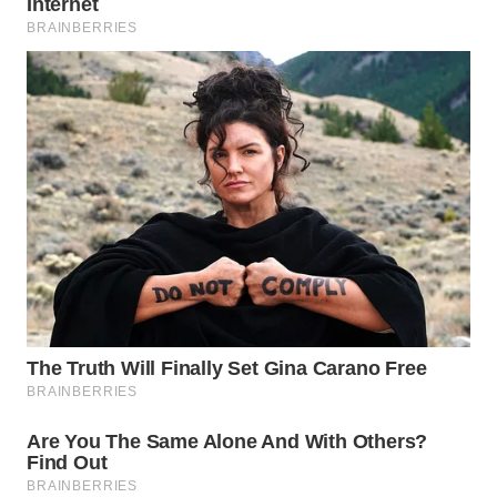
WN
PRIANGAN
TIMUR
WN
SEMARANG
WN
SOLO
WN
BOROBUDUR
WN
MADURA
WN
SURABAYA