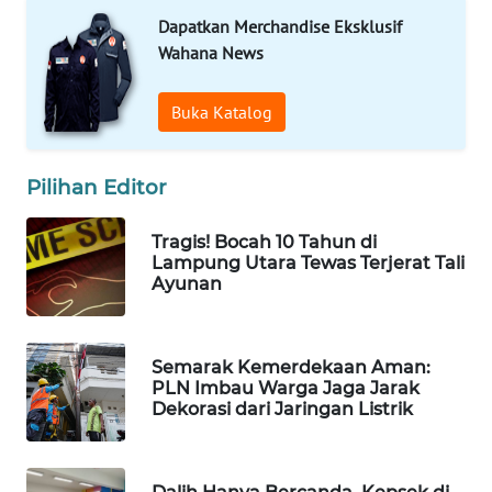
Dapatkan Merchandise Eksklusif
WAHANA
Wahana News
LISTRIK
Buka Katalog
WAHANA
TRAVEL
Pilihan Editor
WAHANA
TV
Tragis! Bocah 10 Tahun di
Lampung Utara Tewas Terjerat Tali
WAHANANEWS
Ayunan
ID
WAHANANEWS
Semarak Kemerdekaan Aman:
CO ID
PLN Imbau Warga Jaga Jarak
Dekorasi dari Jaringan Listrik
WAHANANEWS
NET