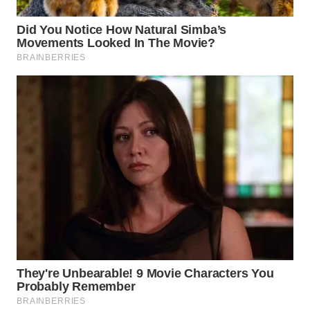
TAPANULI
TENGAH
WN DELI
SERDANG
WN
TEBING
TINGGI
WN
PAKPAK
WN
KARAWANG
WN
BEKASI