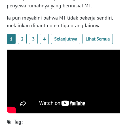
WN
penyewa rumahnya yang berinisial MT.
BANTEN
Ia pun meyakini bahwa MT tidak bekerja sendiri,
melainkan dibantu oleh tiga orang lainnya.
WN
NTT
1
2
3
4
Selanjutnya
Lihat Semua
WN
KEPRI
WN
PAPUA
WN
PAPUA
BARAT
WN
Tag:
RIAU