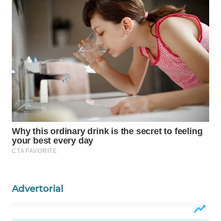
Wahana
Media
Group
WAHANA
NEWS
WAHANA
TANI
WAHANA
ADVOKAT
WAHANA
INFRASTRUKTUR
Advertorial
WAHANA
KONSUMEN