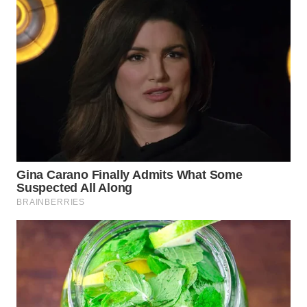
WN
MALUKU
WN
MALUT
WN
DAIRI
WN
DANAU
TOBA
WN
NIAS
WN
LANGKAT