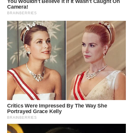
WN
KALTARA
WN
KALSEL
WN
KALTIM
WN
SULSEL
WN
GORONTALO
WN
SULUT