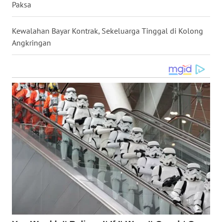
Paksa
WN
NUSANTARA
Kewalahan Bayar Kontrak, Sekeluarga Tinggal di Kolong
Angkringan
WN
JOGJA
WN
JATIM
WN
BALI
WN
KALBAR
WN
KALTENG