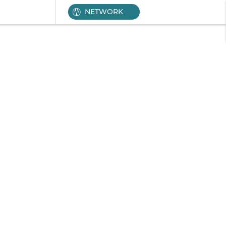
NETWORK
al
Serba-serbi
Pendidikan
Olahraga
Opini
Editoria
Disclaimer