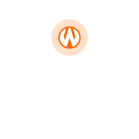
 Tegal dan Surabaya adalah manifestasi dari
sebuah realitas pahit di mana rigiditas administrasi
an, dan keadilan sosial tenggelam di balik