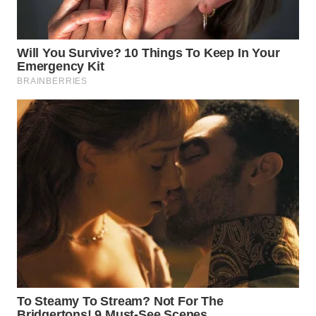
WN
MALUKU
WN
MALUT
WN
DAIRI
WN
DANAU
TOBA
WN
NIAS
WN
LANGKAT