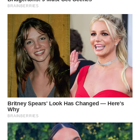
WN
TAPANULI
SELATAN
WN
TANJUNG
LESUNG
WN
KARO
WN
SIMALUNGUN
WN
LABUHANBATU
WN