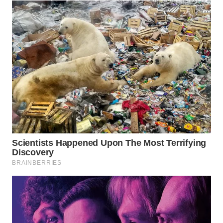
WN
INDRAMAYU
WN
KUNINGAN
WN
MAJALENGKA
WN
SUBANG
WN
SUKABUMI
WN
PURWAKARTA