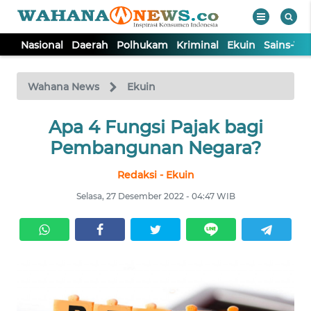
Nasional
Daerah
Polhukam
Kriminal
Ekuin
Sains-Te
WAHANA
Tutup
TV
Wahana News
Ekuin
NASIONAL
Apa 4 Fungsi Pajak bagi
Pembangunan Negara?
DAERAH
Redaksi - Ekuin
Selasa, 27 Desember 2022 - 04:47 WIB
POLHUKAM
KRIMINAL
EKUIN