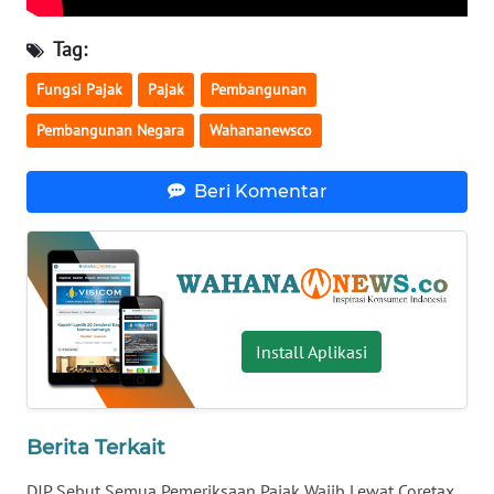
WN
Tag:
SERAMBI
Fungsi Pajak
Pajak
Pembangunan
WN
Pembangunan Negara
Wahananewsco
JAMBI
Beri Komentar
WN
SULTRA
WN
NTB
Install Aplikasi
WN
SULTENG
Berita Terkait
WN
SULBAR
DJP Sebut Semua Pemeriksaan Pajak Wajib Lewat Coretax