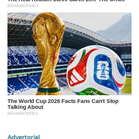
Wahana
Media
Group
WAHANA
NEWS
WAHANA
TANI
WAHANA
ADVOKAT
WAHANA
INFRASTRUKTUR
WAHANA
KONSUMEN
Advertorial