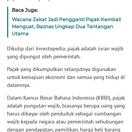
Informasi
Baca Juga:
INDEKS
Wacana Zakat Jadi Pengganti Pajak Kembali
BERITA
Menguat, Baznas Ungkap Dua Tantangan
Utama
KONTAK
KAMI
Dikutip dari Investopedia, pajak adalah iuran wajib
yang dipungut oleh pemerintah.
INFO
IKLAN
Pajak yang dikumpulkan selanjutnya digunakan
untuk kemajuan ekonomi dan semua yang hidup di
TENTANG
dalamnya.
KAMI
Dalam Kamus Besar Bahasa Indonesia (KBBI), pajak
PEDOMAN
adalah pungutan wajib, biasanya berupa uang yang
MEDIA
harus dibayar oleh penduduk sebagai sumbangan
SIBER
wajib kepada negara atau pemerintah sehubungan
dengan pendapatan, pemilikan, harga beli barang
REDAKSI