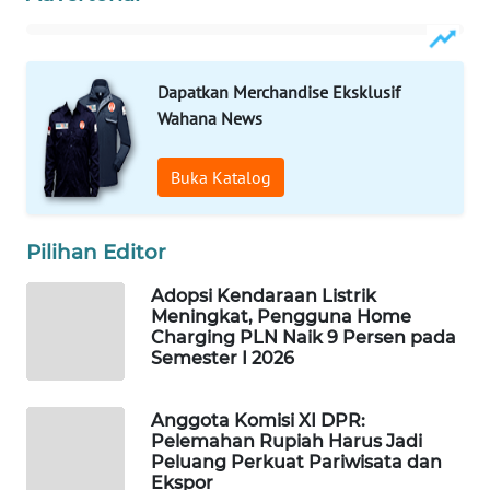
WAHANA
LISTRIK
Dapatkan Merchandise Eksklusif
WAHANA
Wahana News
TRAVEL
Buka Katalog
WAHANA
TV
Pilihan Editor
WAHANANEWS
Adopsi Kendaraan Listrik
ID
Meningkat, Pengguna Home
Charging PLN Naik 9 Persen pada
WAHANANEWS
Semester I 2026
CO ID
Anggota Komisi XI DPR:
WAHANANEWS
Pelemahan Rupiah Harus Jadi
NET
Peluang Perkuat Pariwisata dan
Ekspor