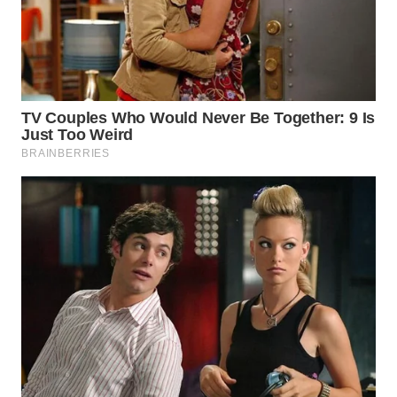
WN
BOGOR
WN
DEPOK
WN
TAPANULI
UTARA
WN
SAMOSIR
WN
PADANG
LAWAS