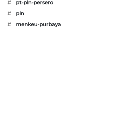
#
pt-pln-persero
SIBARAGAS
#
pln
NEWS
#
menkeu-purbaya
METRO
SIANTAR
NEWS
METRO
MEDAN
NEWS
METRO
JAKARTA
NEWS
KRT
NEWS