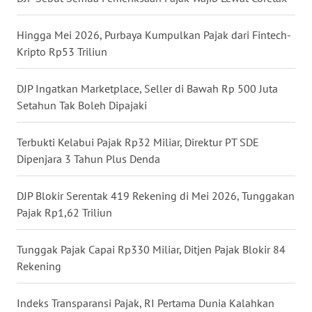
WN
Hingga Mei 2026, Purbaya Kumpulkan Pajak dari Fintech-
BABEL
Kripto Rp53 Triliun
WN
SUMBAR
DJP Ingatkan Marketplace, Seller di Bawah Rp 500 Juta
Setahun Tak Boleh Dipajaki
WN
SUMSEL
Terbukti Kelabui Pajak Rp32 Miliar, Direktur PT SDE
Dipenjara 3 Tahun Plus Denda
WN
BENGKULU
DJP Blokir Serentak 419 Rekening di Mei 2026, Tunggakan
Pajak Rp1,62 Triliun
WN
LAMPUNG
Tunggak Pajak Capai Rp330 Miliar, Ditjen Pajak Blokir 84
Rekening
WN
JATENG
Indeks Transparansi Pajak, RI Pertama Dunia Kalahkan