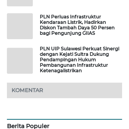
WAHANA
DESA
PLN Perluas Infrastruktur
WISATA
Kendaraan Listrik, Hadirkan
Diskon Tambah Daya 50 Persen
bagi Pengunjung GIIAS
LAPAK
WAHANA
PLN UIP Sulawesi Perkuat Sinergi
dengan Kejati Sultra Dukung
Wahana
Pendampingan Hukum
Network
Pembangunan Infrastruktur
Ketenagalistrikan
KONSUMEN
LISTRIK
KOMENTAR
MASYARAKAT
KELISTRIKAN
WALINKI
ID
Berita Populer