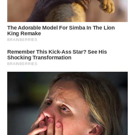
WN
KALTARA
WN
KALSEL
WN
KALTIM
WN
SULSEL
WN
GORONTALO
WN
SULUT