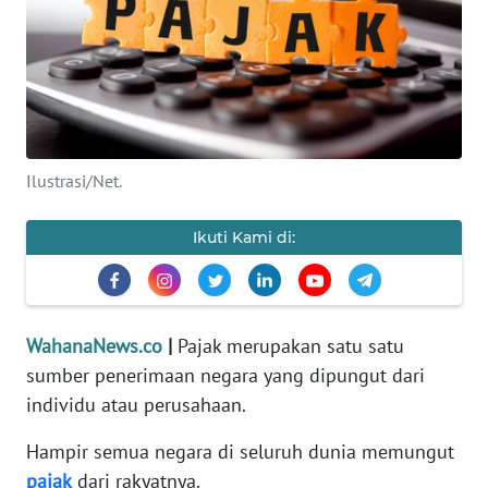
SAINS-TEKNO
KESEHATAN
INTERNASIONAL
Ilustrasi/Net.
SERBA-SERBI
Ikuti Kami di:
PENDIDIKAN
OLAHRAGA
WahanaNews.co
|
Pajak merupakan satu satu
sumber penerimaan negara yang dipungut dari
OPINI
individu atau perusahaan.
EDITORIAL
Hampir semua negara di seluruh dunia memungut
pajak
dari rakyatnya.