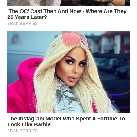
WN
SUMEDANG
WN
CIANJUR
WN
KEPULAUAN
SERIBU
WN
TANGERANG
WN
BINJAI
WN
CIREBON