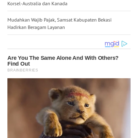
Korsel-Australia dan Kanada
WN
NUSANTARA
Mudahkan Wajib Pajak, Samsat Kabupaten Bekasi
Hadirkan Beragam Layanan
WN
JOGJA
WN
JATIM
WN
BALI
WN
KALBAR
WN
KALTENG