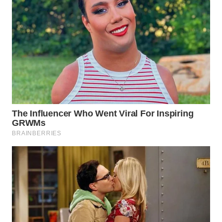
TAPANULI
TENGAH
WN DELI
SERDANG
WN
TEBING
TINGGI
WN
PAKPAK
WN
KARAWANG
WN
BEKASI