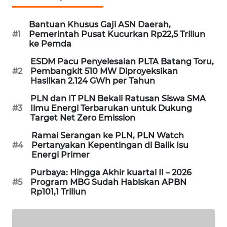
MAWAKA
Bantuan Khusus Gaji ASN Daerah,
ID
#1
Pemerintah Pusat Kucurkan Rp22,5 Triliun
ke Pemda
MARTABAT
ESDM Pacu Penyelesaian PLTA Batang Toru,
NET
#2
Pembangkit 510 MW Diproyeksikan
Hasilkan 2.124 GWh per Tahun
PLN
PLN dan IT PLN Bekali Ratusan Siswa SMA
WATCH
#3
Ilmu Energi Terbarukan untuk Dukung
Target Net Zero Emission
MKLI
Ramai Serangan ke PLN, PLN Watch
#4
Pertanyakan Kepentingan di Balik Isu
Energi Primer
LPKKI
Purbaya: Hingga Akhir kuartal II – 2026
#5
Program MBG Sudah Habiskan APBN
LKKI
Rp101,1 Triliun
KOPEKLIN