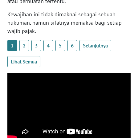
atau perbuatan tertentu.
WN
BANTEN
Kewajiban ini tidak dimaknai sebagai sebuah
hukuman, namun sifatnya memaksa bagi setiap
WN
wajib pajak.
NTT
1
2
3
4
5
6
Selanjutnya
WN
KEPRI
Lihat Semua
WN
PAPUA
WN
PAPUA
BARAT
WN
RIAU