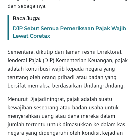
dan sebagainya.
KARIR
Baca Juga:
DJP Sebut Semua Pemeriksaan Pajak Wajib
DISCLAIMER
Lewat Coretax
Wahana
Sementara, dikutip dari laman resmi Direktorat
News
Regional
Jenderal Pajak (DJP) Kementerian Keuangan, pajak
adalah kontribusi wajib kepada negara yang
WN
terutang oleh orang pribadi atau badan yang
SUMUT
bersifat memaksa berdasarkan Undang-Undang.
Menurut Djajadiningrat, pajak adalah suatu
WN
JAKARTA
kewajiban seseorang atau badan usaha untuk
menyerahkan uang atau dana mereka dalam
WN
jumlah tertentu untuk dimasukkan ke dalam kas
JABAR
negara yang dipengaruhi oleh kondisi, kejadian