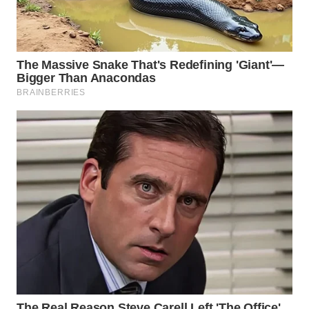
WN
NATUNA
WN
BINTAN
WN
MANDALIKA
WN
LIKUPANG
WN
LABUANBAJO
WN
BORNEO