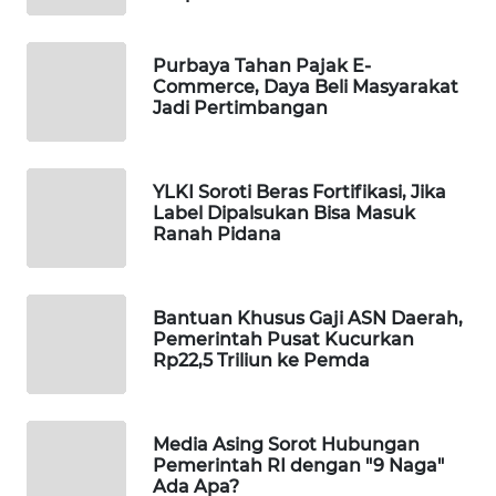
WAHANA
SPORT
Purbaya Tahan Pajak E-
Commerce, Daya Beli Masyarakat
Jadi Pertimbangan
WAHANA
UMKM
WAHANA
YLKI Soroti Beras Fortifikasi, Jika
Label Dipalsukan Bisa Masuk
SELEB
Ranah Pidana
WAHANA
PERSONA
Bantuan Khusus Gaji ASN Daerah,
Pemerintah Pusat Kucurkan
WAHANA
Rp22,5 Triliun ke Pemda
OTOMOTIF
WAHANA
Media Asing Sorot Hubungan
HEALTH
Pemerintah RI dengan "9 Naga"
Ada Apa?