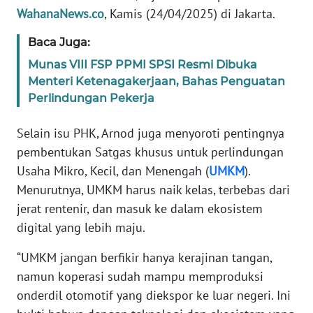
WN
WahanaNews.co
, Kamis (24/04/2025) di Jakarta.
BANTEN
Baca Juga:
WN
Munas VIII FSP PPMI SPSI Resmi Dibuka
NTT
Menteri Ketenagakerjaan, Bahas Penguatan
Perlindungan Pekerja
WN
KEPRI
Selain isu PHK, Arnod juga menyoroti pentingnya
pembentukan Satgas khusus untuk perlindungan
WN
Usaha Mikro, Kecil, dan Menengah (
UMKM
).
PAPUA
Menurutnya, UMKM harus naik kelas, terbebas dari
jerat rentenir, dan masuk ke dalam ekosistem
WN
digital yang lebih maju.
PAPUA
BARAT
“UMKM jangan berfikir hanya kerajinan tangan,
namun koperasi sudah mampu memproduksi
WN
onderdil otomotif yang diekspor ke luar negeri. Ini
RIAU