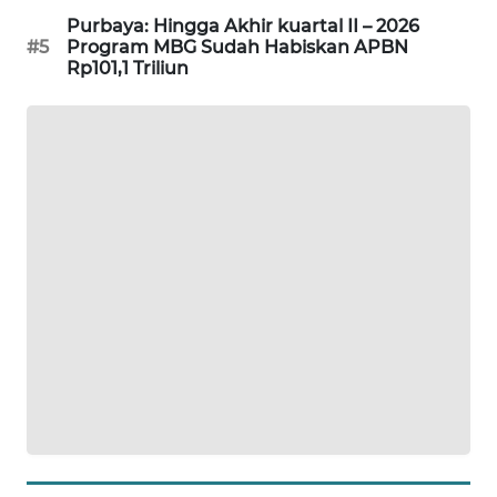
KARING
Purbaya: Hingga Akhir kuartal II – 2026
NEWS
#5
Program MBG Sudah Habiskan APBN
Rp101,1 Triliun
JURNAL
MARITIM
HUMBANG
NEWS
GARONGGANG
NEWS
FISUELRI
ID
ENERGI
NEWS