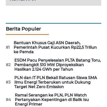
SIBARAGAS
NEWS
METRO
Berita Populer
SIANTAR
NEWS
Bantuan Khusus Gaji ASN Daerah,
METRO
#1
Pemerintah Pusat Kucurkan Rp22,5 Triliun
MEDAN
ke Pemda
NEWS
ESDM Pacu Penyelesaian PLTA Batang Toru,
#2
Pembangkit 510 MW Diproyeksikan
Hasilkan 2.124 GWh per Tahun
METRO
JAKARTA
PLN dan IT PLN Bekali Ratusan Siswa SMA
NEWS
#3
Ilmu Energi Terbarukan untuk Dukung
Target Net Zero Emission
KRT
Ramai Serangan ke PLN, PLN Watch
NEWS
#4
Pertanyakan Kepentingan di Balik Isu
Energi Primer