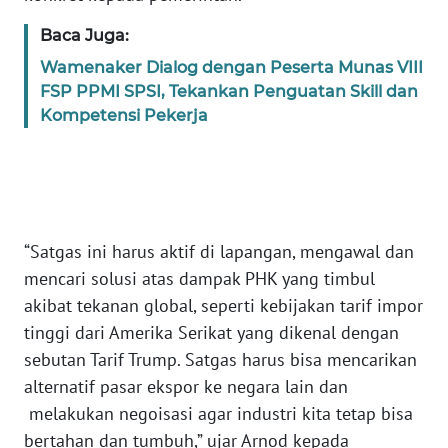
Baca Juga:
KARIR
Wamenaker Dialog dengan Peserta Munas VIII
FSP PPMI SPSI, Tekankan Penguatan Skill dan
DISCLAIMER
Kompetensi Pekerja
Wahana
News
Regional
WN
“Satgas ini harus aktif di lapangan, mengawal dan
SUMUT
mencari solusi atas dampak PHK yang timbul
akibat tekanan global, seperti kebijakan tarif impor
WN
tinggi dari Amerika Serikat yang dikenal dengan
JAKARTA
sebutan Tarif Trump. Satgas harus bisa mencarikan
alternatif pasar ekspor ke negara lain dan
WN
JABAR
melakukan negoisasi agar industri kita tetap bisa
bertahan dan tumbuh,” ujar Arnod kepada