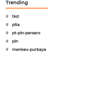
CILEUNGSI
Trending
NEWS
#
tkd
BERKAT
NEWS
#
plta
#
pt-pln-persero
BERAMPU
#
pln
NEWS
#
menkeu-purbaya
ANUGERAH
NEWS
AKHLAK
ID
PERAPKI
NEWS