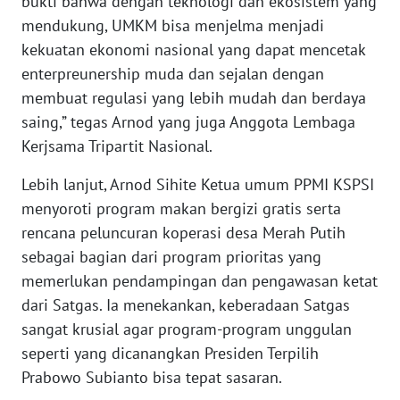
bukti bahwa dengan teknologi dan ekosistem yang
mendukung, UMKM bisa menjelma menjadi
WN
kekuatan ekonomi nasional yang dapat mencetak
SERAMBI
enterpreunership muda dan sejalan dengan
WN
membuat regulasi yang lebih mudah dan berdaya
JAMBI
saing,” tegas Arnod yang juga Anggota Lembaga
Kerjsama Tripartit Nasional.
WN
SULTRA
Lebih lanjut, Arnod Sihite Ketua umum PPMI KSPSI
menyoroti program makan bergizi gratis serta
WN
rencana peluncuran koperasi desa Merah Putih
NTB
sebagai bagian dari program prioritas yang
memerlukan pendampingan dan pengawasan ketat
WN
dari Satgas. Ia menekankan, keberadaan Satgas
SULTENG
sangat krusial agar program-program unggulan
seperti yang dicanangkan Presiden Terpilih
WN
Prabowo Subianto bisa tepat sasaran.
SULBAR