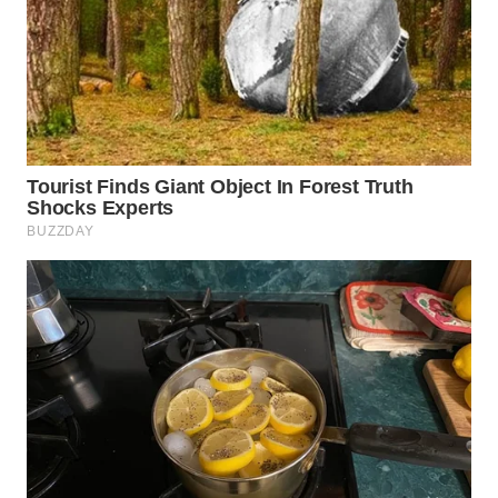
WN
PRIANGAN
TIMUR
WN
SEMARANG
WN
SOLO
WN
BOROBUDUR
WN
MADURA
WN
SURABAYA