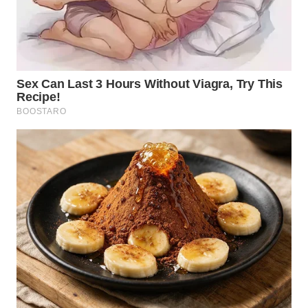
TAPANULI
TENGAH
WN DELI
SERDANG
WN
TEBING
TINGGI
WN
PAKPAK
WN
KARAWANG
WN
BEKASI