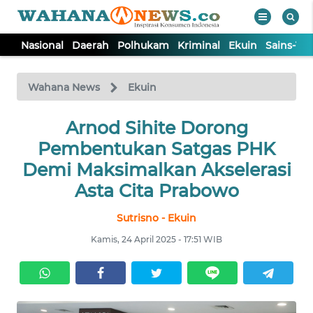
Nasional
Daerah
Polhukam
Kriminal
Ekuin
Sains-Te
WAHANA
Tutup
TV
Wahana News
Ekuin
NASIONAL
Arnod Sihite Dorong
Pembentukan Satgas PHK
DAERAH
Demi Maksimalkan Akselerasi
Asta Cita Prabowo
POLHUKAM
Sutrisno - Ekuin
Kamis, 24 April 2025 - 17:51 WIB
KRIMINAL
EKUIN