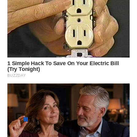
WAHANA
LISTRIK
WAHANA
TRAVEL
WAHANA
TV
WAHANANEWS
ID
WAHANANEWS
CO ID
WAHANANEWS
NET