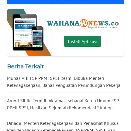
WN
NUSANTARA
WN
JOGJA
Install Aplikasi
WN
JATIM
Berita Terkait
WN
Munas VIII FSP PPMI SPSI Resmi Dibuka Menteri
BALI
Ketenagakerjaan, Bahas Penguatan Perlindungan Pekerja
WN
KALBAR
Arnod Sihite Terpilih Aklamasi sebagai Ketua Umum FSP
PPMI SPSI, Hasilkan Sejumlah Rekomendasi Strategis
WN
KALTENG
Dihadiri Menteri Ketenagakerjaan dan Penasihat Khusus
Presiden Bidang Ketenagakerjaan, FSP PPMI SPSI Siap