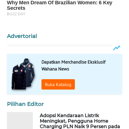
WAHANA
DESA
WISATA
LAPAK
Advertorial
WAHANA
Wahana
Network
Dapatkan Merchandise Eksklusif
Wahana News
KONSUMEN
LISTRIK
Buka Katalog
MASYARAKAT
KELISTRIKAN
Pilihan Editor
Adopsi Kendaraan Listrik
WALINKI
Meningkat, Pengguna Home
ID
Charging PLN Naik 9 Persen pada