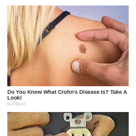
Wahana
Media
Group
WAHANA
NEWS
WAHANA
TANI
WAHANA
ADVOKAT
WAHANA
INFRASTRUKTUR
WAHANA
KONSUMEN