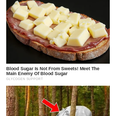
WN
INDRAMAYU
WN
KUNINGAN
WN
MAJALENGKA
WN
SUBANG
WN
SUKABUMI
WN
PURWAKARTA