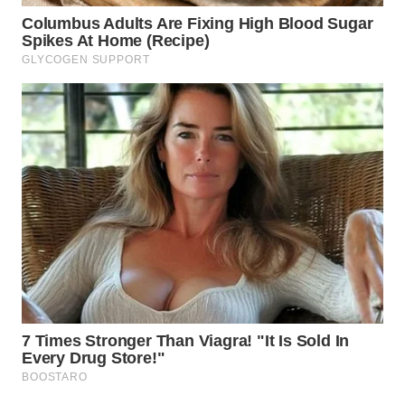
WN
BOGOR
WN
DEPOK
WN
TAPANULI
UTARA
WN
SAMOSIR
WN
PADANG
LAWAS