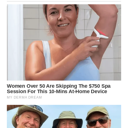
WN
MALUKU
WN
MALUT
WN
DAIRI
WN
DANAU
TOBA
WN
NIAS
WN
LANGKAT