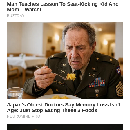
WN
SUMEDANG
WN
CIANJUR
WN
KEPULAUAN
SERIBU
WN
TANGERANG
WN
BINJAI
WN
CIREBON