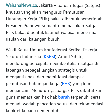
Informasi
WahanaNews.co
, Jakarta –
Satuan Tugas (Satgas)
Khusus yang akan mengurus Pemutusan
INDEKS
BERITA
Hubungan Kerja (PHK) bakal dibentuk pemerintah.
Presiden Prabowo Subianto memastikan Satgas
KONTAK
PHK bakal dibentuk kabinetnya usai menerima
KAMI
usulan dari kalangan buruh.
Wakil Ketua Umum Konfederasi Serikat Pekerja
INFO
IKLAN
Seluruh Indonesia (
KSPSI
), Arnod Sihite,
mendorong percepatan pembentukan Satgas di
TENTANG
lapangan sebagai langkah strategis untuk
KAMI
mengantisipasi dan memitigasi dampak
pemutusan hubungan kerja (
PHK
) yang kian
PEDOMAN
mengancam. Menurutnya, Satgas PHK dibutuhkan
MEDIA
guna memastikan hak-hak
buruh
terpenuhi serta
SIBER
menjadi wadah pencarian solusi dan rekomendasi
konkret kepada pemerintah.
REDAKSI