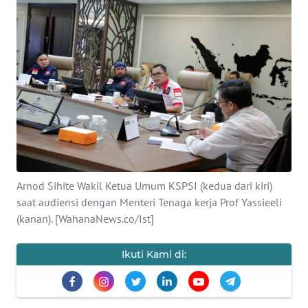
SAINS-TEKNO
KESEHATAN
INTERNASIONAL
SERBA-SERBI
PENDIDIKAN
Arnod Sihite Wakil Ketua Umum KSPSI (kedua dari kiri)
OLAHRAGA
saat audiensi dengan Menteri Tenaga kerja Prof Yassieeli
(kanan). [WahanaNews.co/Ist]
OPINI
Ikuti Kami di:
EDITORIAL