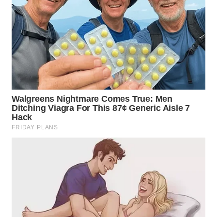
WN
TAPANULI
SELATAN
WN
TANJUNG
LESUNG
WN
KARO
WN
SIMALUNGUN
WN
LABUHANBATU
WN