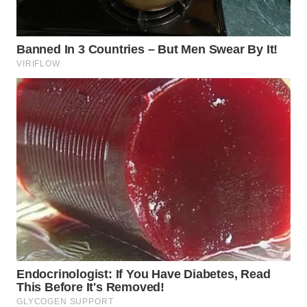
WN
NATUNA
WN
BINTAN
WN
MANDALIKA
WN
LIKUPANG
WN
LABUANBAJO
WN
BORNEO