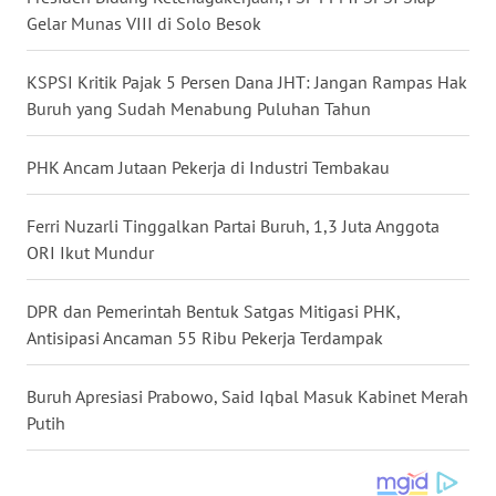
Gelar Munas VIII di Solo Besok
WN
KALTARA
KSPSI Kritik Pajak 5 Persen Dana JHT: Jangan Rampas Hak
WN
Buruh yang Sudah Menabung Puluhan Tahun
KALSEL
PHK Ancam Jutaan Pekerja di Industri Tembakau
WN
KALTIM
Ferri Nuzarli Tinggalkan Partai Buruh, 1,3 Juta Anggota
ORI Ikut Mundur
WN
SULSEL
DPR dan Pemerintah Bentuk Satgas Mitigasi PHK,
Antisipasi Ancaman 55 Ribu Pekerja Terdampak
WN
GORONTALO
Buruh Apresiasi Prabowo, Said Iqbal Masuk Kabinet Merah
Putih
WN
SULUT