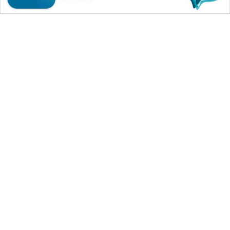
WAHANA MEDIA GROUP
|
|
|
WAHANA NEWS co
WAHANA TANI
WAHANA ADVOKAT
|
|
WAHANA INFRASTRUKTUR
WAHANA KONSUMEN
|
|
|
WAHANA LISTRIK
WAHANA TRAVEL
WAHANA TV
|
|
|
WAHANANEWS id
WAHANANEWS CO ID
WAHANANEWS NET
|
|
|
WAHANA SPORT ID
Wahana UMKM
Wahana Seleb
|
|
|
Wahana Persona
Wahana Otomotif
Wahana Health
|
Wahana Desa Wisata
Lapak Wahana