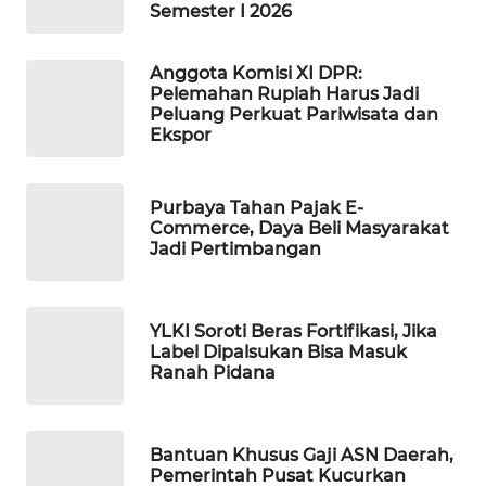
Semester I 2026
MAWAKA
ID
Anggota Komisi XI DPR:
Pelemahan Rupiah Harus Jadi
Peluang Perkuat Pariwisata dan
MARTABAT
Ekspor
NET
PLN
Purbaya Tahan Pajak E-
WATCH
Commerce, Daya Beli Masyarakat
Jadi Pertimbangan
MKLI
YLKI Soroti Beras Fortifikasi, Jika
LPKKI
Label Dipalsukan Bisa Masuk
Ranah Pidana
LKKI
KOPEKLIN
Bantuan Khusus Gaji ASN Daerah,
Pemerintah Pusat Kucurkan