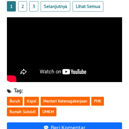
1
2
3
Selanjutnya
Lihat Semua
WN
BABEL
WN
SUMBAR
WN
SUMSEL
WN
BENGKULU
Tag:
WN
LAMPUNG
Buruh
Kspsi
Menteri Ketenagakerjaan
PHK
Rumah Subsidi
UMKM
WN
JATENG
Beri Komentar