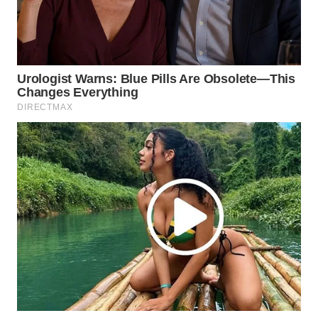
WAHANA
SPORT
WAHANA
UMKM
WAHANA
SELEB
WAHANA
PERSONA
WAHANA
OTOMOTIF
WAHANA
HEALTH