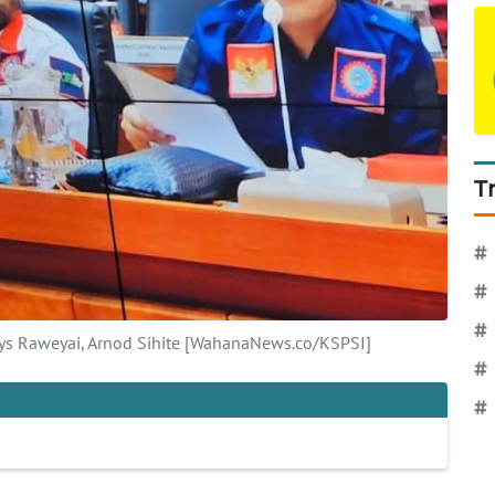
T
#
#
#
s Raweyai, Arnod Sihite [WahanaNews.co/KSPSI]
#
#