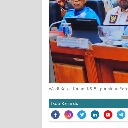
KARIR
DISCLAIMER
Wahana
News
Regional
WN
SUMUT
WN
JAKARTA
Wakil Ketua Umum KSPSI pimpinan Yorry
WN
Ikuti Kami di:
JABAR
WN
BANTEN