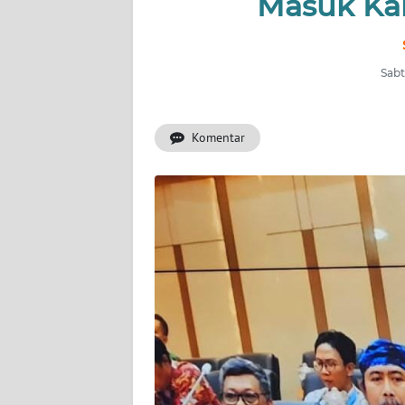
Masuk Ka
INDEKS
BERITA
Sabt
KONTAK
KAMI
Komentar
INFO
IKLAN
TENTANG
KAMI
PEDOMAN
MEDIA
SIBER
REDAKSI