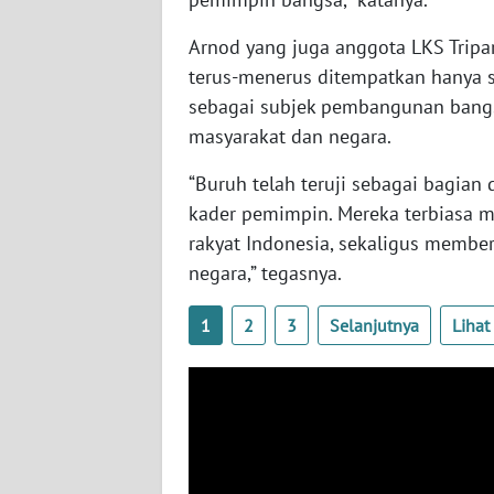
BABEL
Arnod yang juga anggota LKS Tripa
WN
terus-menerus ditempatkan hanya 
SUMBAR
sebagai subjek pembangunan bang
masyarakat dan negara.
WN
SUMSEL
“Buruh telah teruji sebagai bagian
kader pemimpin. Mereka terbiasa m
WN
rakyat Indonesia, sekaligus member
BENGKULU
negara,” tegasnya.
WN
1
2
3
Selanjutnya
Liha
LAMPUNG
WN
JATENG
WN