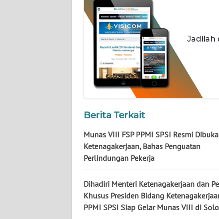
KALTARA
WN
KALSEL
Jadilah
WN
KALTIM
WN
SULSEL
Berita Terkait
Munas VIII FSP PPMI SPSI Resmi Dibuka
WN
GORONTALO
Ketenagakerjaan, Bahas Penguatan
Perlindungan Pekerja
WN
SULUT
Dihadiri Menteri Ketenagakerjaan dan P
Khusus Presiden Bidang Ketenagakerjaa
PPMI SPSI Siap Gelar Munas VIII di Sol
WN
MALUKU