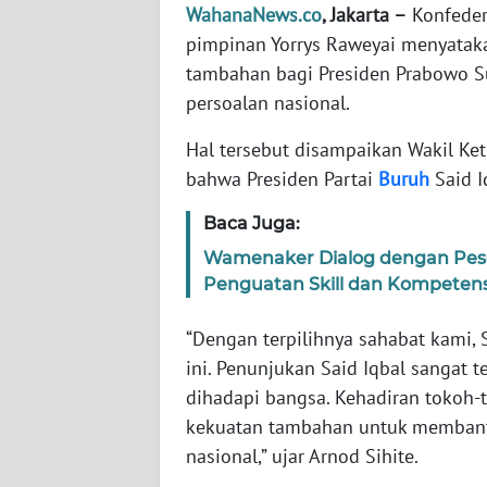
WahanaNews.co
, Jakarta –
Konfedera
pimpinan Yorrys Raweyai menyataka
WN
tambahan bagi Presiden Prabowo Su
NTT
persoalan nasional.
WN
Hal tersebut disampaikan Wakil Ke
KEPRI
bahwa Presiden Partai
Buruh
Said I
WN
Baca Juga:
PAPUA
Wamenaker Dialog dengan Pese
Penguatan Skill dan Kompetens
WN
PAPUA
“Dengan terpilihnya sahabat kami, 
BARAT
ini. Penunjukan Said Iqbal sangat 
dihadapi bangsa. Kehadiran tokoh
WN
RIAU
kekuatan tambahan untuk membantu
nasional,” ujar Arnod Sihite.
WN