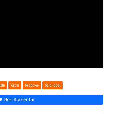
tih
Kspsi
Prabowo
Said Iqbal
Beri Komentar