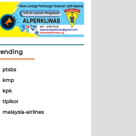
rending
ptsbs
kmp
kpk
tipikor
malaysia-airlines