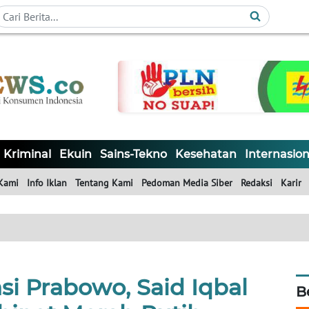
Kriminal
Ekuin
Sains-Tekno
Kesehatan
Internasion
Kami
Info Iklan
Tentang Kami
Pedoman Media Siber
Redaksi
Karir
si Prabowo, Said Iqbal
B