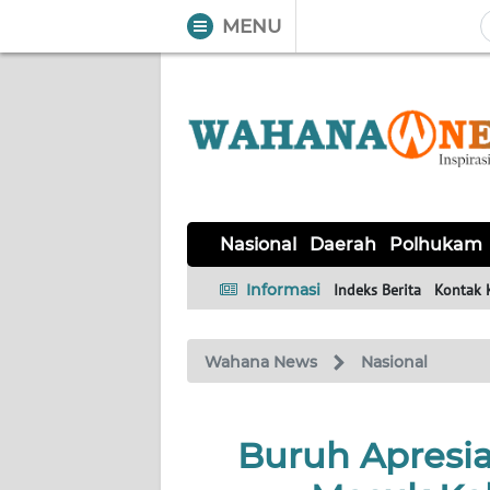
MENU
WAHANA
Tutup
TV
NASIONAL
DAERAH
POLHUKAM
KRIMINAL
EKUIN
SAINS-
KESEHATAN
INTERNASIONAL
Nasional
Daerah
Polhukam
TEKNO
Informasi
Indeks Berita
Kontak 
SERBA-
PENDIDIKAN
OLAHRAGA
OPINI
SERBI
Wahana News
Nasional
EDITORIAL
Buruh Apresia
Informasi