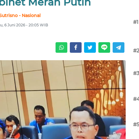
binet Merah Putih
Sutrisno - Nasional
#1
u, 6 Juni 2026 - 20:05 WIB
#
#
#
#