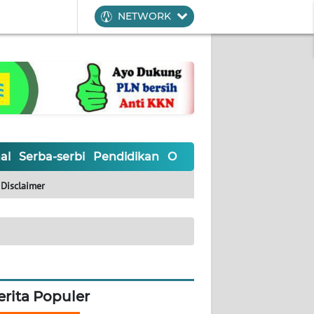
NETWORK
al
Serba-serbi
Pendidikan
Olahraga
Opini
Editoria
Disclaimer
erita Populer