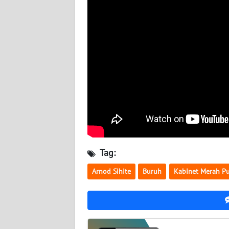
NUSANTARA
WN
JOGJA
WN
JATIM
WN
BALI
WN
Tag:
KALBAR
Arnod Sihite
Buruh
Kabinet Merah Pu
WN
KALTENG
WN