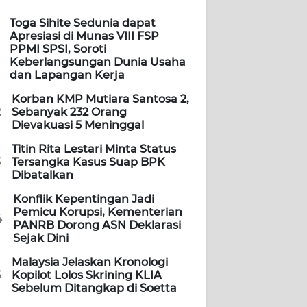
Toga Sihite Sedunia dapat
Apresiasi di Munas VIII FSP
PPMI SPSI, Soroti
Keberlangsungan Dunia Usaha
dan Lapangan Kerja
Korban KMP Mutiara Santosa 2,
2
Sebanyak 232 Orang
Dievakuasi 5 Meninggal
Titin Rita Lestari Minta Status
3
Tersangka Kasus Suap BPK
Dibatalkan
Konflik Kepentingan Jadi
Pemicu Korupsi, Kementerian
4
PANRB Dorong ASN Deklarasi
Sejak Dini
Malaysia Jelaskan Kronologi
5
Kopilot Lolos Skrining KLIA
Sebelum Ditangkap di Soetta