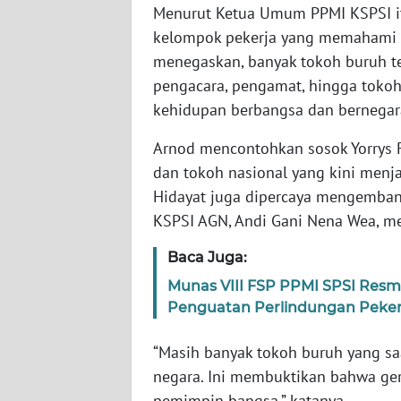
Menurut Ketua Umum PPMI KSPSI itu
SERAMBI
kelompok pekerja yang memahami p
menegaskan, banyak tokoh buruh te
WN
JAMBI
pengacara, pengamat, hingga toko
kehidupan berbangsa dan bernegar
WN
SULTRA
Arnod mencontohkan sosok Yorrys Raw
dan tokoh nasional yang kini menja
WN
Hidayat juga dipercaya mengemban 
NTB
KSPSI AGN, Andi Gani Nena Wea, me
Baca Juga:
WN
SULTENG
Munas VIII FSP PPMI SPSI Resm
Penguatan Perlindungan Peker
WN
SULBAR
“Masih banyak tokoh buruh yang s
negara. Ini membuktikan bahwa ger
WN
pemimpin bangsa,” katanya.