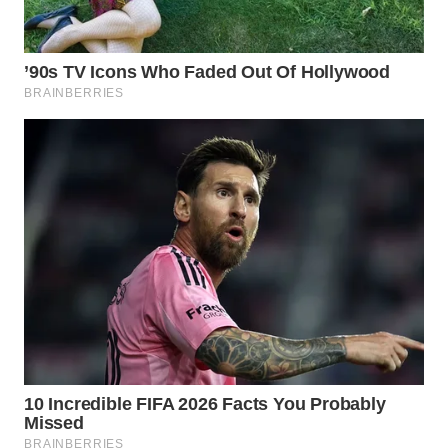
Wahana
Media
Group
WAHANA
NEWS
WAHANA
TANI
WAHANA
ADVOKAT
WAHANA
INFRASTRUKTUR
WAHANA
KONSUMEN