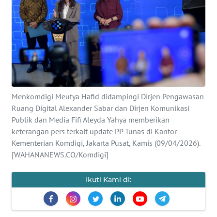
SAINS-TEKNO
KESEHATAN
INTERNASIONAL
SERBA-SERBI
Menkomdigi Meutya Hafid didampingi Dirjen Pengawasan
Ruang Digital Alexander Sabar dan Dirjen Komunikasi
PENDIDIKAN
Publik dan Media Fifi Aleyda Yahya memberikan
keterangan pers terkait update PP Tunas di Kantor
OLAHRAGA
Kementerian Komdigi, Jakarta Pusat, Kamis (09/04/2026).
[WAHANANEWS.CO/Komdigi]
OPINI
Ikuti Kami di:
EDITORIAL