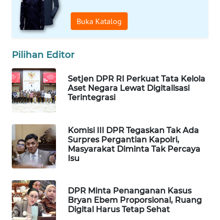
WAHANA
Buka Katalog
DESA
WISATA
Pilihan Editor
LAPAK
WAHANA
Setjen DPR RI Perkuat Tata Kelola
Aset Negara Lewat Digitalisasi
Wahana
Terintegrasi
Network
KONSUMEN
Komisi III DPR Tegaskan Tak Ada
LISTRIK
Surpres Pergantian Kapolri,
Masyarakat Diminta Tak Percaya
Isu
MASYARAKAT
KELISTRIKAN
DPR Minta Penanganan Kasus
Bryan Ebem Proporsional, Ruang
WALINKI
Digital Harus Tetap Sehat
ID