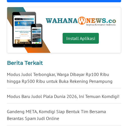
WN
BABEL
WN
SUMBAR
Install Aplikasi
WN
SUMSEL
Berita Terkait
WN
Modus Judol Terbongkar, Warga Dibayar Rp100 Ribu
BENGKULU
hingga Rp500 Ribu untuk Buka Rekening Penampung
WN
Modus Baru Judol Piala Dunia 2026, Ini Temuan Komdigi!
LAMPUNG
Gandeng META, Komdigi Siap Bentuk Tim Bersama
WN
Berantas Spam Judi Online
JATENG