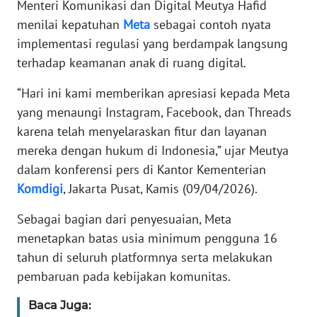
Menteri Komunikasi dan Digital Meutya Hafid
menilai kepatuhan
Meta
sebagai contoh nyata
KARIR
implementasi regulasi yang berdampak langsung
terhadap keamanan anak di ruang digital.
DISCLAIMER
“Hari ini kami memberikan apresiasi kepada Meta
Wahana
yang menaungi Instagram, Facebook, dan Threads
News
karena telah menyelaraskan fitur dan layanan
Regional
mereka dengan hukum di Indonesia,” ujar Meutya
dalam konferensi pers di Kantor Kementerian
WN
SUMUT
Komdigi
, Jakarta Pusat, Kamis (09/04/2026).
Sebagai bagian dari penyesuaian, Meta
WN
menetapkan batas usia minimum pengguna 16
JAKARTA
tahun di seluruh platformnya serta melakukan
pembaruan pada kebijakan komunitas.
WN
JABAR
Baca Juga: