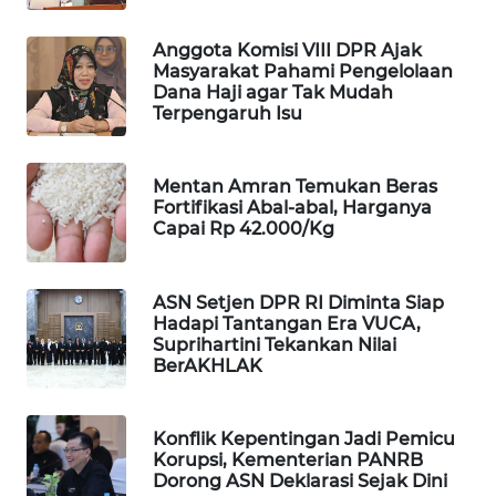
MAWAKA
Anggota Komisi VIII DPR Ajak
ID
Masyarakat Pahami Pengelolaan
Dana Haji agar Tak Mudah
Terpengaruh Isu
MARTABAT
NET
Mentan Amran Temukan Beras
PLN
Fortifikasi Abal-abal, Harganya
WATCH
Capai Rp 42.000/Kg
MKLI
ASN Setjen DPR RI Diminta Siap
Hadapi Tantangan Era VUCA,
LPKKI
Suprihartini Tekankan Nilai
BerAKHLAK
LKKI
Konflik Kepentingan Jadi Pemicu
KOPEKLIN
Korupsi, Kementerian PANRB
Dorong ASN Deklarasi Sejak Dini