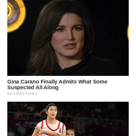
WN
KALTARA
WN
KALSEL
WN
KALTIM
WN
SULSEL
WN
GORONTALO
WN
SULUT