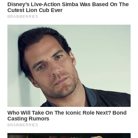
WN
INDRAMAYU
WN
KUNINGAN
WN
MAJALENGKA
WN
SUBANG
WN
SUKABUMI
WN
PURWAKARTA