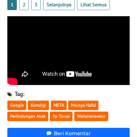
1
2
3
Selanjutnya
Lihat Semua
WN
SERAMBI
WN
JAMBI
WN
SULTRA
WN
NTB
Tag:
WN
Google
Komdigi
META
Meutya Hafid
SULTENG
Perlindungan Anak
Pp Tunas
Wahananewsco
WN
SULBAR
Beri Komentar