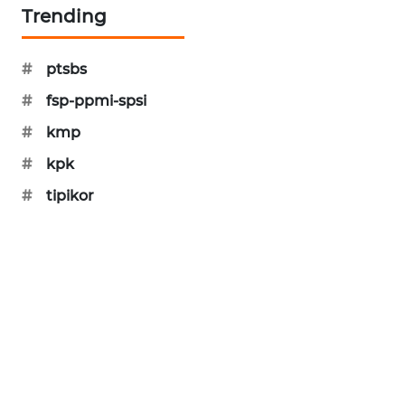
KARING
Trending
NEWS
#
ptsbs
JURNAL
MARITIM
#
fsp-ppmi-spsi
#
kmp
HUMBANG
NEWS
#
kpk
#
tipikor
GARONGGANG
NEWS
FISUELRI
ID
ENERGI
NEWS