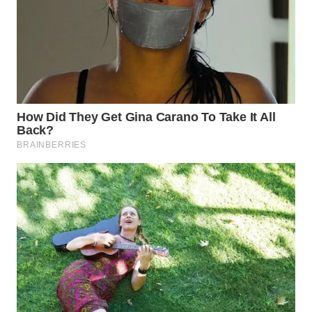
WN
NATUNA
WN
BINTAN
WN
MANDALIKA
WN
LIKUPANG
WN
LABUANBAJO
WN
BORNEO