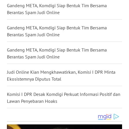
Gandeng META, Komdigi Siap Bentuk Tim Bersama
WN
Berantas Spam Judi Online
NUSANTARA
Gandeng META, Komdigi Siap Bentuk Tim Bersama
WN
Berantas Spam Judi Online
JOGJA
Gandeng META, Komdigi Siap Bentuk Tim Bersama
WN
JATIM
Berantas Spam Judi Online
WN
Judi Online Kian Mengkhawatirkan, Komisi I DPR Minta
BALI
Ekosistemnya Diputus Total
WN
Komisi I DPR Desak Komdigi Perkuat Informasi Positif dan
KALBAR
Lawan Penyebaran Hoaks
WN
KALTENG