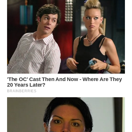
WN
PRIANGAN
TIMUR
WN
SEMARANG
WN
SOLO
WN
BOROBUDUR
WN
MADURA
WN
SURABAYA