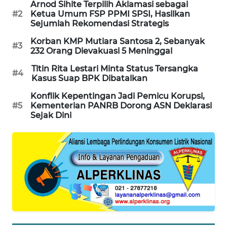
Arnod Sihite Terpilih Aklamasi sebagai
#2
Ketua Umum FSP PPMI SPSI, Hasilkan
SIBARAGAS
Sejumlah Rekomendasi Strategis
NEWS
Korban KMP Mutiara Santosa 2, Sebanyak
#3
232 Orang Dievakuasi 5 Meninggal
METRO
SIANTAR
Titin Rita Lestari Minta Status Tersangka
NEWS
#4
Kasus Suap BPK Dibatalkan
Konflik Kepentingan Jadi Pemicu Korupsi,
METRO
#5
Kementerian PANRB Dorong ASN Deklarasi
MEDAN
Sejak Dini
NEWS
METRO
JAKARTA
NEWS
KRT
NEWS