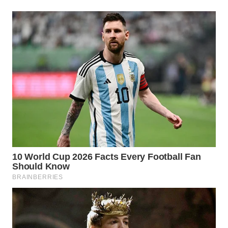
WAHANA
LISTRIK
WAHANA
TRAVEL
WAHANA
TV
WAHANANEWS
ID
WAHANANEWS
CO ID
WAHANANEWS
NET