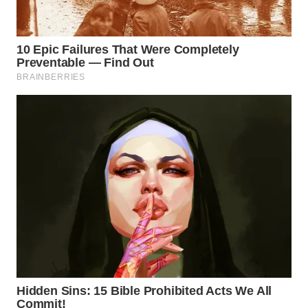
WN
TAPANULI
SELATAN
WN
TANJUNG
LESUNG
WN
KARO
WN
SIMALUNGUN
WN
LABUHANBATU
WN