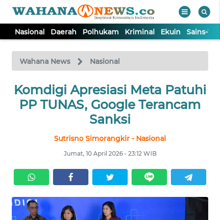
Nasional
Daerah
Polhukam
Kriminal
Ekuin
Sains-Te
WAHANA
Tutup
TV
Wahana News
Nasional
Komdigi Apresiasi Meta Patuhi
NASIONAL
PP TUNAS, Google Terancam
DAERAH
Sanksi
Sutrisno Simorangkir - Nasional
POLHUKAM
Jumat, 10 April 2026 - 23:12 WIB
KRIMINAL
EKUIN