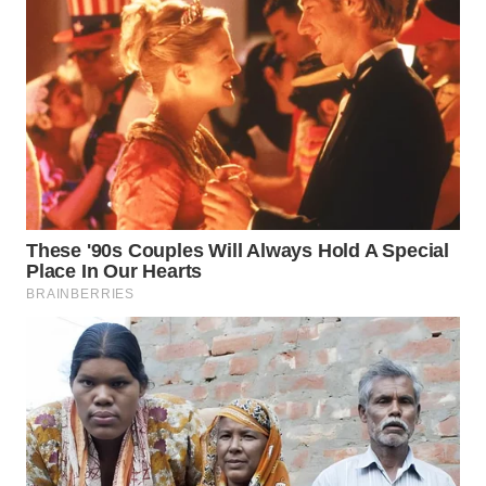
WN
BOGOR
WN
DEPOK
WN
TAPANULI
UTARA
WN
SAMOSIR
WN
PADANG
LAWAS