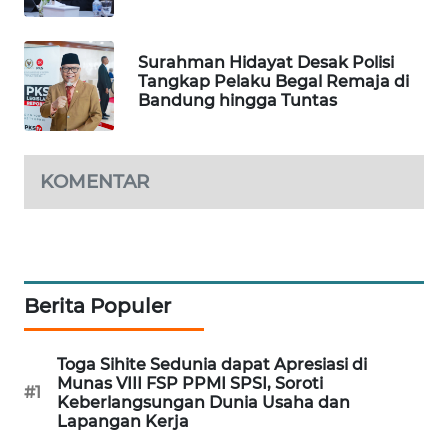
PORTAL
KONSUMEN
Surahman Hidayat Desak Polisi
Tangkap Pelaku Begal Remaja di
FORWAMKI
Bandung hingga Tuntas
ALPERKLINAS
KOMENTAR
FORJASIDA
TAMBANG
NEWS
Berita Populer
SITUNGIR
NEWS
Toga Sihite Sedunia dapat Apresiasi di
Munas VIII FSP PPMI SPSI, Soroti
#1
SIDIKALANG
Keberlangsungan Dunia Usaha dan
Lapangan Kerja
NEWS