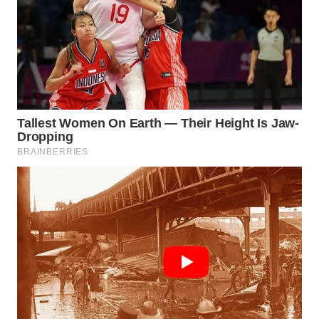
WN
MALUKU
WN
MALUT
WN
DAIRI
WN
DANAU
TOBA
WN
NIAS
WN
LANGKAT