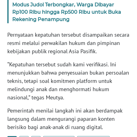
Modus Judol Terbongkar, Warga Dibayar
WN
BANTEN
Rp100 Ribu hingga Rp500 Ribu untuk Buka
Rekening Penampung
WN
Pernyataan kepatuhan tersebut disampaikan secara
NTT
resmi melalui perwakilan hukum dan pimpinan
WN
kebijakan publik regional Asia Pasifik.
KEPRI
“Kepatuhan tersebut sudah kami verifikasi. Ini
menunjukkan bahwa penyesuaian bukan persoalan
WN
PAPUA
teknis, tetapi soal komitmen platform untuk
melindungi anak dan menghormati hukum
WN
nasional,” tegas Meutya.
PAPUA
BARAT
Pemerintah menilai langkah ini akan berdampak
langsung dalam mengurangi paparan konten
WN
berisiko bagi anak-anak di ruang digital.
RIAU