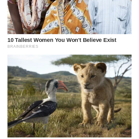
WN
SUMEDANG
WN
CIANJUR
WN
KEPULAUAN
SERIBU
WN
TANGERANG
WN
BINJAI
WN
CIREBON