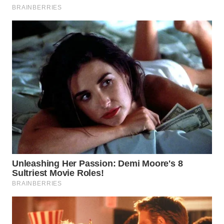
TAPANULI
TENGAH
WN DELI
SERDANG
WN
TEBING
TINGGI
WN
PAKPAK
WN
KARAWANG
WN
BEKASI