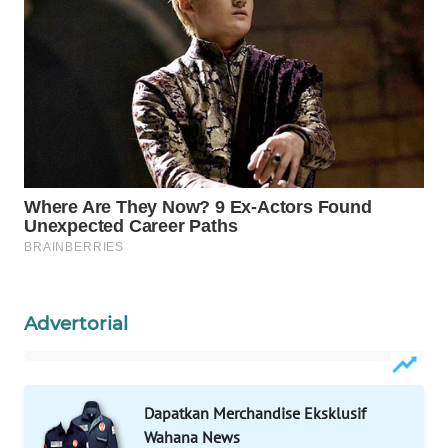
WAHANA
SPORT
WAHANA
UMKM
WAHANA
SELEB
WAHANA
PERSONA
Advertorial
WAHANA
OTOMOTIF
WAHANA
Dapatkan Merchandise Eksklusif
HEALTH
Wahana News