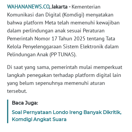
Informasi
WAHANANEWS.CO
, Jakarta -
Kementerian
Komunikasi dan Digital (Komdigi) menyatakan
INDEKS
BERITA
bahwa platform Meta telah memenuhi kewajiban
dalam perlindungan anak sesuai Peraturan
KONTAK
Pemerintah Nomor 17 Tahun 2025 tentang Tata
KAMI
Kelola Penyelenggaraan Sistem Elektronik dalam
Pelindungan Anak (PP TUNAS).
INFO
IKLAN
Di saat yang sama, pemerintah mulai memperkuat
langkah penegakan terhadap platform digital lain
TENTANG
yang belum sepenuhnya memenuhi aturan
KAMI
tersebut.
PEDOMAN
Baca Juga:
MEDIA
Soal Pernyataan Londo Ireng Banyak Dikritik,
SIBER
Komdigi Angkat Suara
REDAKSI