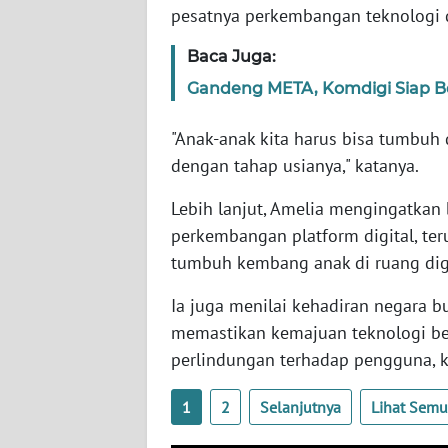
pesatnya perkembangan teknologi d
SERAMBI
Baca Juga:
WN
JAMBI
Gandeng META, Komdigi Siap B
"Anak-anak kita harus bisa tumbuh d
WN
SULTRA
dengan tahap usianya," katanya.
Lebih lanjut, Amelia mengingatkan 
WN
perkembangan platform digital, te
NTB
tumbuh kembang anak di ruang digi
WN
Ia juga menilai kehadiran negara 
SULTENG
memastikan kemajuan teknologi be
perlindungan terhadap pengguna, 
WN
SULBAR
1
2
Selanjutnya
Lihat Sem
WN