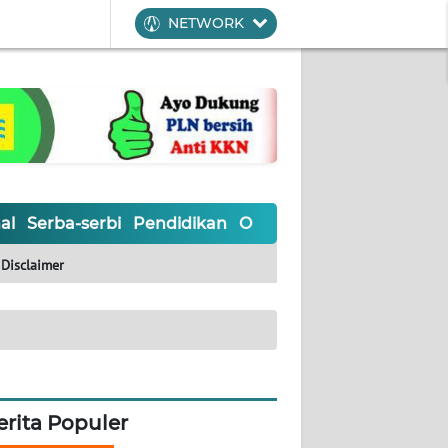
NETWORK
al
Serba-serbi
Pendidikan
Olahraga
Opini
Editoria
Disclaimer
erita Populer