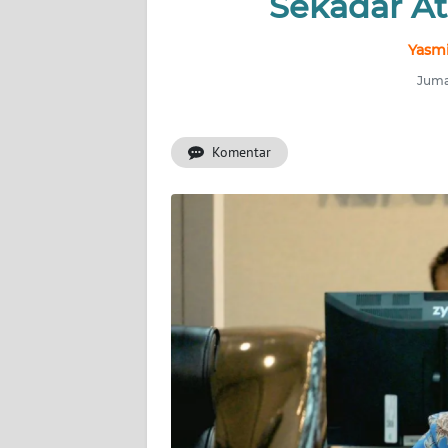
Sekadar At
INDEKS
BERITA
Yasmi
Jumat
KONTAK
KAMI
Komentar
INFO
IKLAN
TENTANG
KAMI
PEDOMAN
MEDIA
SIBER
REDAKSI