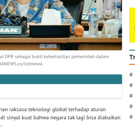
ai DPR sebagai bukti keberhasilan pemerintah dalam
T
ANANEWS.co/istimewa
#
#
#
#
an raksasa teknologi global terhadap aturan
i sinyal kuat bahwa negara tak lagi bisa diabaikan
#
--