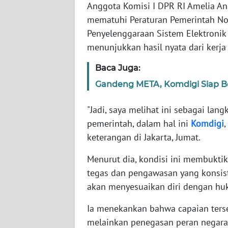
Anggota Komisi I DPR RI Amelia An
mematuhi Peraturan Pemerintah No
WN
Penyelenggaraan Sistem Elektronik
NTT
menunjukkan hasil nyata dari kerja
WN
Baca Juga:
KEPRI
Gandeng META, Komdigi Siap B
WN
"Jadi, saya melihat ini sebagai lan
PAPUA
pemerintah, dalam hal ini
Komdigi
keterangan di Jakarta, Jumat.
WN
PAPUA
Menurut dia, kondisi ini membukti
BARAT
tegas dan pengawasan yang konsist
akan menyesuaikan diri dengan hu
WN
RIAU
Ia menekankan bahwa capaian terse
melainkan penegasan peran negara
WN