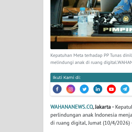
KARIR
DISCLAIMER
Wahana
News
Regional
Kepatuhan Meta terhadap PP Tunas dinil
WN
melindungi anak di ruang digital.WAH
SUMUT
Ikuti Kami di:
WN
JAKARTA
WN
WAHANANEWS.CO
, Jakarta -
Kepatuh
JABAR
perlindungan anak Indonesia menjad
di ruang digital, Jumat (10/4/2026) 
WN
BANTEN