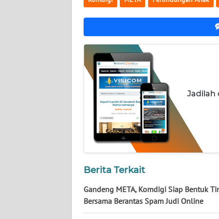
NUSANTARA
WN
JOGJA
WN
JATIM
Jadilah
WN
BALI
WN
KALBAR
Berita Terkait
WN
KALTENG
Gandeng META, Komdigi Siap Bentuk T
Bersama Berantas Spam Judi Online
WN