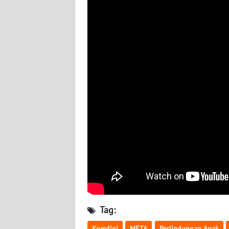
BABEL
WN
SUMBAR
WN
SUMSEL
WN
BENGKULU
WN
LAMPUNG
WN
JATENG
Tag:
WN
Komdigi
META
Perlindungan Anak