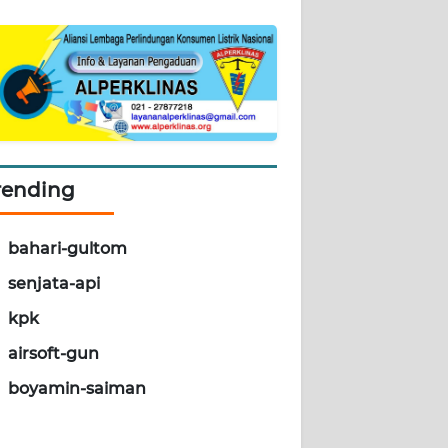
rending
bahari-gultom
senjata-api
kpk
airsoft-gun
boyamin-saiman