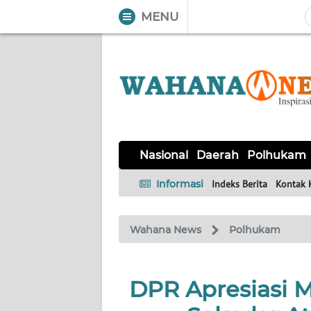
MENU
WAHANA
Tutup
TV
NASIONAL
DAERAH
POLHUKAM
KRIMINAL
EKUIN
SAINS-
KESEHATAN
INTERNASIONAL
Nasional
Daerah
Polhukam
TEKNO
Informasi
Indeks Berita
Kontak 
SERBA-
PENDIDIKAN
OLAHRAGA
OPINI
SERBI
Wahana News
Polhukam
EDITORIAL
DPR Apresiasi M
Informasi