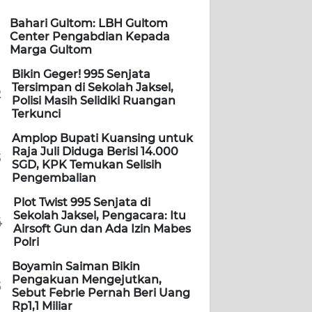
Bahari Gultom: LBH Gultom
Center Pengabdian Kepada
Marga Gultom
Bikin Geger! 995 Senjata
Tersimpan di Sekolah Jaksel,
2
Polisi Masih Selidiki Ruangan
Terkunci
Amplop Bupati Kuansing untuk
Raja Juli Diduga Berisi 14.000
3
SGD, KPK Temukan Selisih
Pengembalian
Plot Twist 995 Senjata di
Sekolah Jaksel, Pengacara: Itu
4
Airsoft Gun dan Ada Izin Mabes
Polri
Boyamin Saiman Bikin
Pengakuan Mengejutkan,
5
Sebut Febrie Pernah Beri Uang
Rp1,1 Miliar