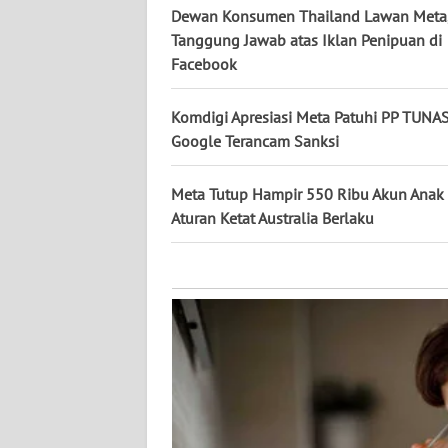
KALTARA
Dewan Konsumen Thailand Lawan Meta,
Tanggung Jawab atas Iklan Penipuan di
WN
Facebook
KALSEL
Komdigi Apresiasi Meta Patuhi PP TUNAS
WN
Google Terancam Sanksi
KALTIM
Meta Tutup Hampir 550 Ribu Akun Anak 
WN
Aturan Ketat Australia Berlaku
SULSEL
WN
GORONTALO
WN
SULUT
WN
MALUKU