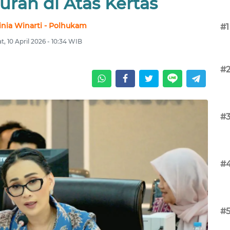
uran di Atas Kertas
nia Winarti - Polhukam
#1
, 10 April 2026 - 10:34 WIB
#
#
#
#