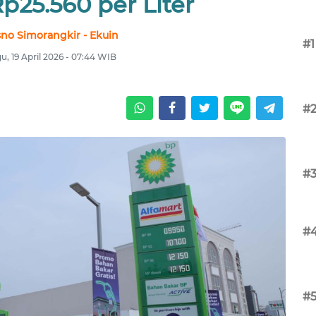
p25.560 per Liter
sno Simorangkir - Ekuin
#1
u, 19 April 2026 - 07:44 WIB
#
#
#
#