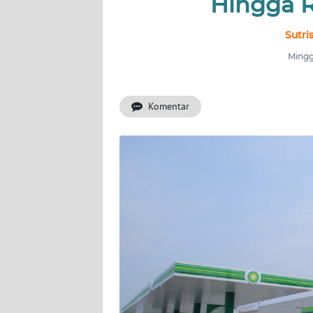
Hingga R
INDEKS
BERITA
Sutri
Mingg
KONTAK
KAMI
Komentar
INFO
IKLAN
TENTANG
KAMI
PEDOMAN
MEDIA
SIBER
REDAKSI