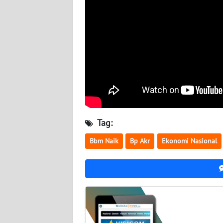
BABEL
WN
SUMBAR
WN
SUMSEL
WN
BENGKULU
Tag:
Bbm Naik
Bp Akr
Ekonomi Nasional
WN
LAMPUNG
WN
JATENG
WN