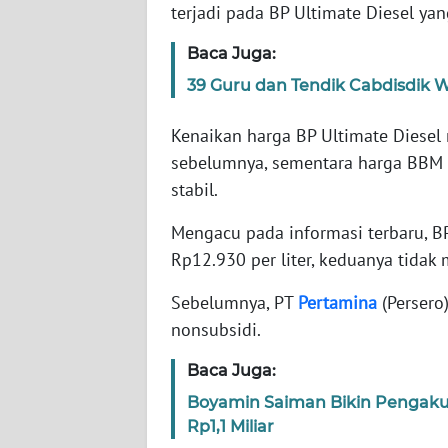
terjadi pada BP Ultimate Diesel yan
WN
Baca Juga:
NTT
39 Guru dan Tendik Cabdisdik Wi
WN
Kenaikan harga BP Ultimate Diese
KEPRI
sebelumnya, sementara harga BBM 
stabil.
WN
PAPUA
Mengacu pada informasi terbaru, BP
Rp12.930 per liter, keduanya tida
WN
PAPUA
Sebelumnya, PT
Pertamina
(Persero
BARAT
nonsubsidi.
WN
Baca Juga:
RIAU
Boyamin Saiman Bikin Pengaku
Rp1,1 Miliar
WN