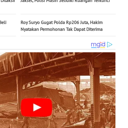
Ditaksir
Jaksel, Polisi Masih Selidiki Ruangan Terkunci
Beli
Roy Suryo Gugat Polda Rp206 Juta, Hakim
Nyatakan Permohonan Tak Dapat Diterima