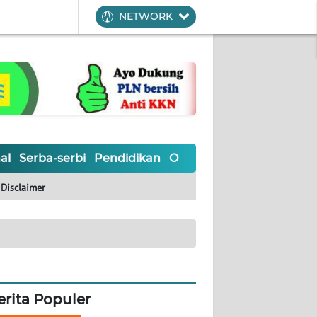
NETWORK
al
Serba-serbi
Pendidikan
Olahraga
Opini
Editoria
Disclaimer
erita Populer