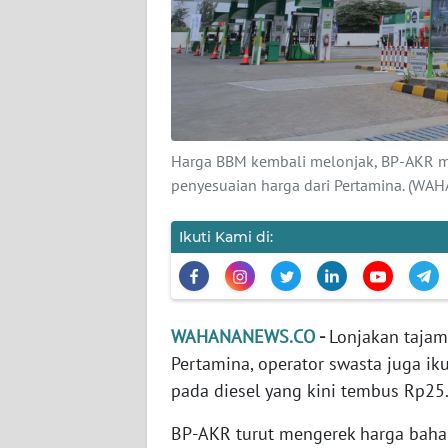
KARIR
DISCLAIMER
Wahana
News
Regional
Harga BBM kembali melonjak, BP-AKR me
penyesuaian harga dari Pertamina. (WA
WN
SUMUT
Ikuti Kami di:
WN
JAKARTA
WAHANANEWS.CO
-
Lonjakan tajam
WN
Pertamina, operator swasta juga iku
JABAR
pada diesel yang kini tembus Rp25.5
WN
BP-AKR turut mengerek harga bahan
BANTEN