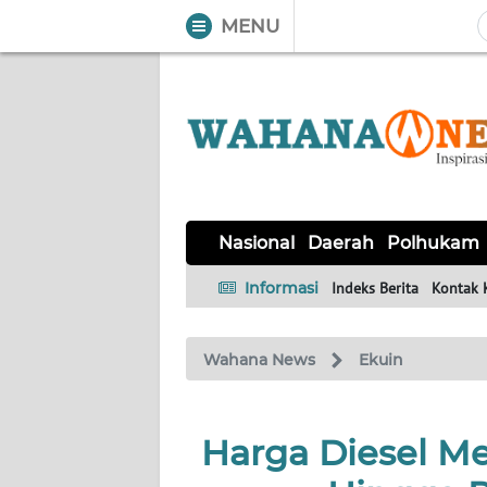
MENU
WAHANA
Tutup
TV
NASIONAL
DAERAH
POLHUKAM
KRIMINAL
EKUIN
SAINS-
KESEHATAN
INTERNASIONAL
Nasional
Daerah
Polhukam
TEKNO
Informasi
Indeks Berita
Kontak 
SERBA-
PENDIDIKAN
OLAHRAGA
OPINI
SERBI
Wahana News
Ekuin
EDITORIAL
Harga Diesel M
Informasi