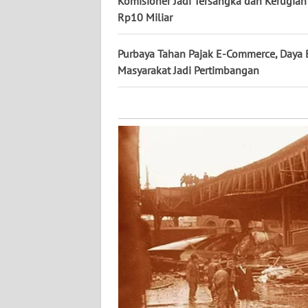
Komisioner Jadi Tersangka dan Kerugian 
KALTARA
Rp10 Miliar
WN
KALSEL
Purbaya Tahan Pajak E-Commerce, Daya 
Masyarakat Jadi Pertimbangan
WN
KALTIM
WN
SULSEL
WN
GORONTALO
WN
SULUT
WN
MALUKU