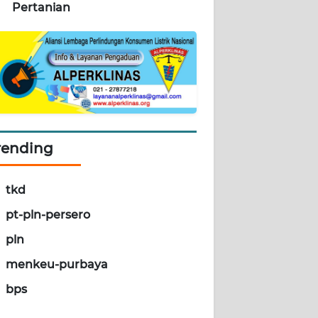
Pertanian
rending
tkd
pt-pln-persero
pln
menkeu-purbaya
bps