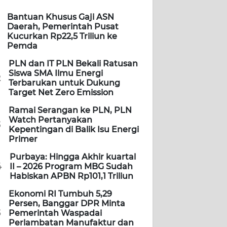
Bantuan Khusus Gaji ASN
Daerah, Pemerintah Pusat
Kucurkan Rp22,5 Triliun ke
Pemda
PLN dan IT PLN Bekali Ratusan
Siswa SMA Ilmu Energi
2
Terbarukan untuk Dukung
Target Net Zero Emission
Ramai Serangan ke PLN, PLN
Watch Pertanyakan
3
Kepentingan di Balik Isu Energi
Primer
Purbaya: Hingga Akhir kuartal
4
II – 2026 Program MBG Sudah
Habiskan APBN Rp101,1 Triliun
Ekonomi RI Tumbuh 5,29
Persen, Banggar DPR Minta
5
Pemerintah Waspadai
Perlambatan Manufaktur dan