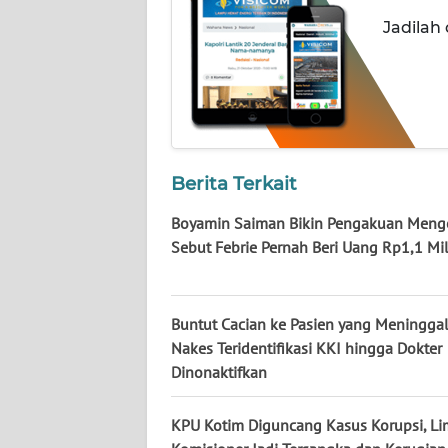
NUSANTARA
Jadilah
WN
JOGJA
WN
JATIM
Berita Terkait
WN
Boyamin Saiman Bikin Pengakuan Menge
BALI
Sebut Febrie Pernah Beri Uang Rp1,1 Mil
WN
KALBAR
Buntut Cacian ke Pasien yang Meninggal
Nakes Teridentifikasi KKI hingga Dokter
WN
Dinonaktifkan
KALTENG
KPU Kotim Diguncang Kasus Korupsi, L
WN