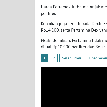
SERAMBI
Harga Pertamax Turbo melonjak men
per liter.
WN
JAMBI
Kenaikan juga terjadi pada Dexlite 
Rp14.200, serta Pertamina Dex yang
WN
SULTRA
Meski demikian, Pertamina tidak m
dijual Rp10.000 per liter dan Solar 
WN
NTB
1
2
Selanjutnya
Lihat Sem
WN
SULTENG
WN
SULBAR
WN