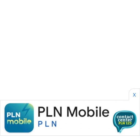
SONYA
ASA
NEWS
X