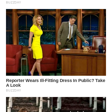
WN
BOGOR
WN
DEPOK
WN
TAPANULI
UTARA
WN
SAMOSIR
WN
PADANG
LAWAS