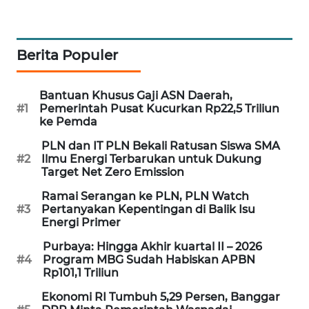
WAHANA
DESA
WISATA
Berita Populer
LAPAK
WAHANA
Bantuan Khusus Gaji ASN Daerah,
#1
Pemerintah Pusat Kucurkan Rp22,5 Triliun
ke Pemda
Wahana
Network
PLN dan IT PLN Bekali Ratusan Siswa SMA
#2
Ilmu Energi Terbarukan untuk Dukung
Target Net Zero Emission
KONSUMEN
LISTRIK
Ramai Serangan ke PLN, PLN Watch
#3
Pertanyakan Kepentingan di Balik Isu
Energi Primer
MASYARAKAT
KELISTRIKAN
Purbaya: Hingga Akhir kuartal II – 2026
#4
Program MBG Sudah Habiskan APBN
Rp101,1 Triliun
WALINKI
ID
Ekonomi RI Tumbuh 5,29 Persen, Banggar