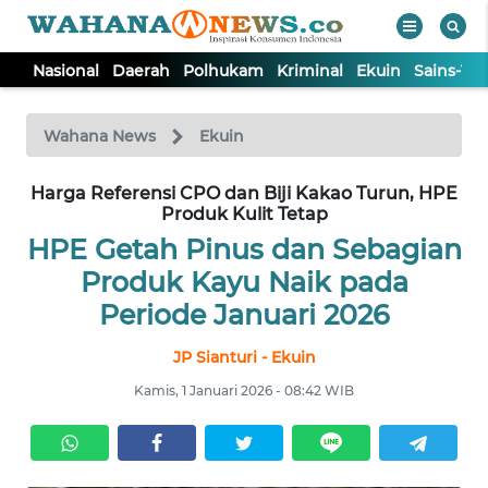
Nasional
Daerah
Polhukam
Kriminal
Ekuin
Sains-Te
WAHANA
Tutup
TV
Wahana News
Ekuin
Harga Referensi CPO dan Biji Kakao Turun, HPE
NASIONAL
Produk Kulit Tetap
HPE Getah Pinus dan Sebagian
DAERAH
Produk Kayu Naik pada
Periode Januari 2026
POLHUKAM
JP Sianturi - Ekuin
KRIMINAL
Kamis, 1 Januari 2026 - 08:42 WIB
EKUIN