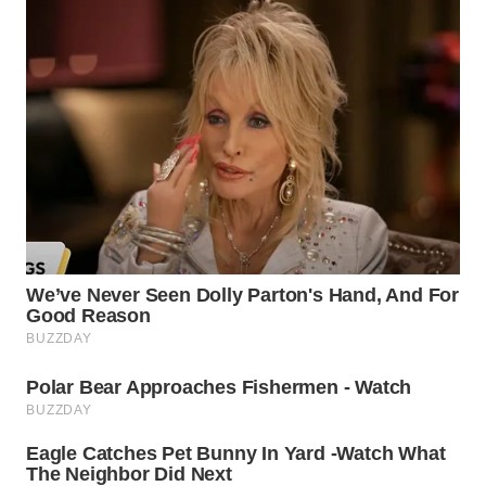
TAPANULI
TENGAH
WN DELI
SERDANG
WN
TEBING
TINGGI
WN
PAKPAK
WN
KARAWANG
WN
BEKASI