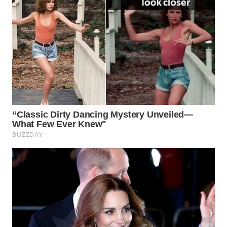
WN
SUMEDANG
WN
CIANJUR
WN
KEPULAUAN
SERIBU
WN
TANGERANG
WN
BINJAI
WN
CIREBON