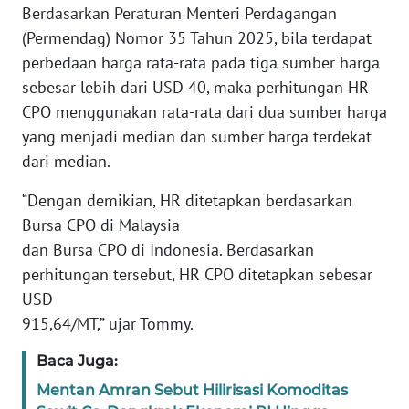
Berdasarkan Peraturan Menteri Perdagangan
WN
BANTEN
(Permendag) Nomor 35 Tahun 2025, bila terdapat
perbedaan harga rata-rata pada tiga sumber harga
WN
sebesar lebih dari USD 40, maka perhitungan HR
NTT
CPO menggunakan rata-rata dari dua sumber harga
yang menjadi median dan sumber harga terdekat
WN
dari median.
KEPRI
“Dengan demikian, HR ditetapkan berdasarkan
WN
Bursa CPO di Malaysia
PAPUA
dan Bursa CPO di Indonesia. Berdasarkan
perhitungan tersebut, HR CPO ditetapkan sebesar
WN
USD
PAPUA
915,64/MT,” ujar Tommy.
BARAT
Baca Juga:
WN
Mentan Amran Sebut Hilirisasi Komoditas
RIAU