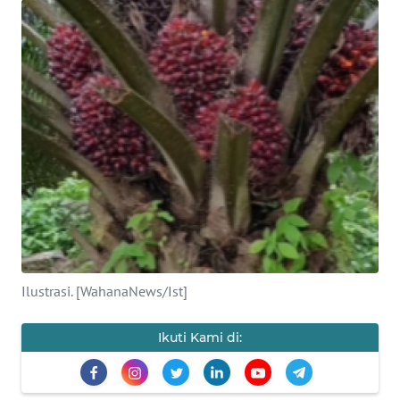
SAINS-TEKNO
KESEHATAN
INTERNASIONAL
SERBA-SERBI
PENDIDIKAN
OLAHRAGA
Ilustrasi. [WahanaNews/Ist]
OPINI
Ikuti Kami di:
EDITORIAL