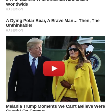
WN
NATUNA
WN
BINTAN
WN
MANDALIKA
WN
LIKUPANG
WN
LABUANBAJO
WN
BORNEO