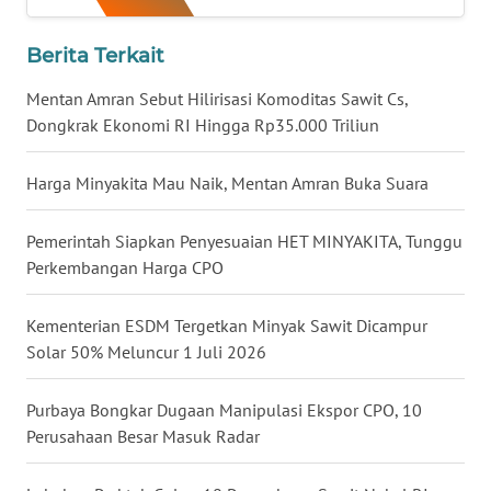
WN
KALTARA
Berita Terkait
Mentan Amran Sebut Hilirisasi Komoditas Sawit Cs,
WN
Dongkrak Ekonomi RI Hingga Rp35.000 Triliun
KALSEL
Harga Minyakita Mau Naik, Mentan Amran Buka Suara
WN
KALTIM
Pemerintah Siapkan Penyesuaian HET MINYAKITA, Tunggu
Perkembangan Harga CPO
WN
SULSEL
Kementerian ESDM Tergetkan Minyak Sawit Dicampur
WN
Solar 50% Meluncur 1 Juli 2026
GORONTALO
Purbaya Bongkar Dugaan Manipulasi Ekspor CPO, 10
WN
Perusahaan Besar Masuk Radar
SULUT