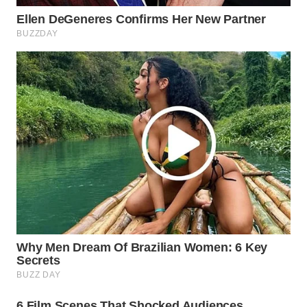
WN
PRIANGAN
TIMUR
WN
SEMARANG
WN
SOLO
WN
BOROBUDUR
WN
MADURA
WN
SURABAYA