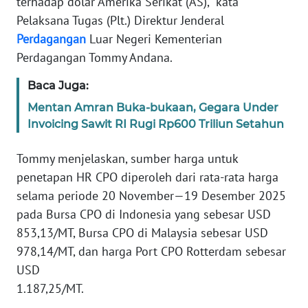
terhadap dolar Amerika Serikat (AS),” kata
Pelaksana Tugas (Plt.) Direktur Jenderal
KARIR
Perdagangan
Luar Negeri Kementerian
Perdagangan Tommy Andana.
DISCLAIMER
Baca Juga:
Wahana
Mentan Amran Buka-bukaan, Gegara Under
News
Invoicing Sawit RI Rugi Rp600 Triliun Setahun
Regional
Tommy menjelaskan, sumber harga untuk
WN
penetapan HR CPO diperoleh dari rata-rata harga
SUMUT
selama periode 20 November—19 Desember 2025
pada Bursa CPO di Indonesia yang sebesar USD
WN
853,13/MT, Bursa CPO di Malaysia sebesar USD
JAKARTA
978,14/MT, dan harga Port CPO Rotterdam sebesar
USD
WN
JABAR
1.187,25/MT.