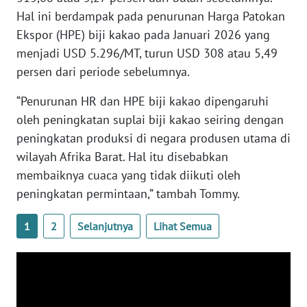
Hal ini berdampak pada penurunan Harga Patokan
WN
Ekspor (HPE) biji kakao pada Januari 2026 yang
BABEL
menjadi USD 5.296/MT, turun USD 308 atau 5,49
persen dari periode sebelumnya.
WN
SUMBAR
“Penurunan HR dan HPE biji kakao dipengaruhi
oleh peningkatan suplai biji kakao seiring dengan
WN
SUMSEL
peningkatan produksi di negara produsen utama di
wilayah Afrika Barat. Hal itu disebabkan
WN
membaiknya cuaca yang tidak diikuti oleh
BENGKULU
peningkatan permintaan,” tambah Tommy.
WN
1
2
Selanjutnya
Lihat Semua
LAMPUNG
WN
JATENG