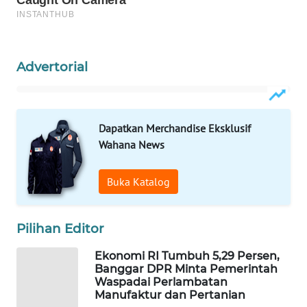
Wahana
Media
Group
Advertorial
WAHANA
NEWS
WAHANA
Dapatkan Merchandise Eksklusif
TANI
Wahana News
WAHANA
Buka Katalog
ADVOKAT
WAHANA
Pilihan Editor
INFRASTRUKTUR
Ekonomi RI Tumbuh 5,29 Persen,
Banggar DPR Minta Pemerintah
WAHANA
Waspadai Perlambatan
KONSUMEN
Manufaktur dan Pertanian