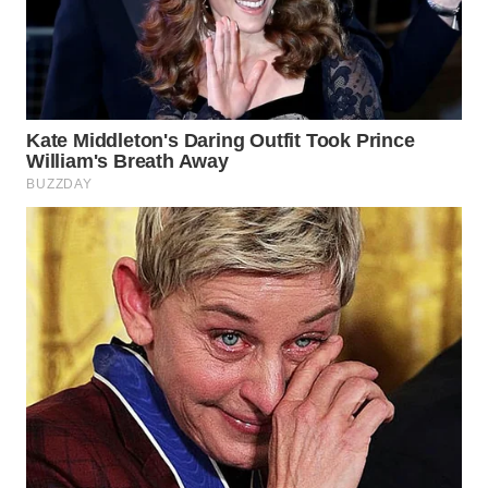
WN
INDRAMAYU
WN
KUNINGAN
WN
MAJALENGKA
WN
SUBANG
WN
SUKABUMI
WN
PURWAKARTA