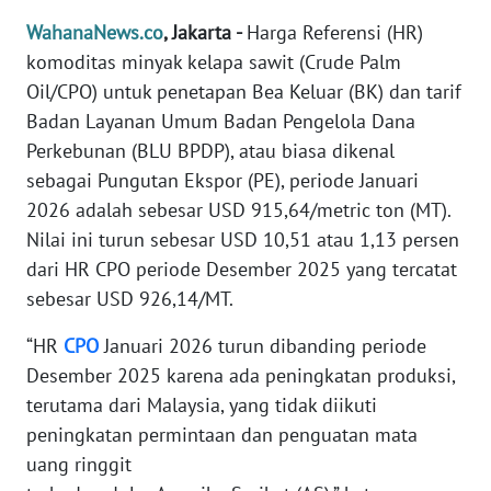
Informasi
WahanaNews.co
, Jakarta -
Harga Referensi (HR)
INDEKS
komoditas minyak kelapa sawit (Crude Palm
BERITA
Oil/CPO) untuk penetapan Bea Keluar (BK) dan tarif
Badan Layanan Umum Badan Pengelola Dana
KONTAK
Perkebunan (BLU BPDP), atau biasa dikenal
KAMI
sebagai Pungutan Ekspor (PE), periode Januari
2026 adalah sebesar USD 915,64/metric ton (MT).
INFO
Nilai ini turun sebesar USD 10,51 atau 1,13 persen
IKLAN
dari HR CPO periode Desember 2025 yang tercatat
sebesar USD 926,14/MT.
TENTANG
KAMI
“HR
CPO
Januari 2026 turun dibanding periode
Desember 2025 karena ada peningkatan produksi,
PEDOMAN
terutama dari Malaysia, yang tidak diikuti
MEDIA
SIBER
peningkatan permintaan dan penguatan mata
uang ringgit
REDAKSI