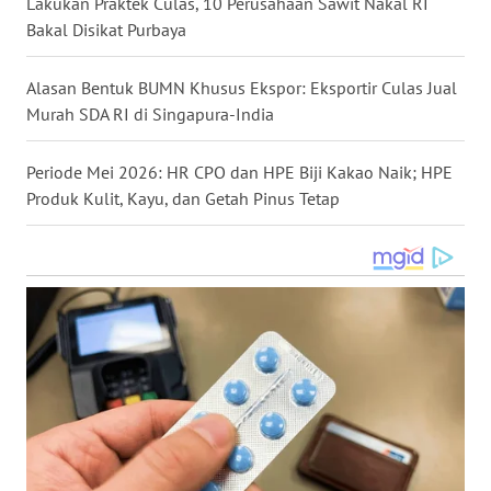
Lakukan Praktek Culas, 10 Perusahaan Sawit Nakal RI
WN
Bakal Disikat Purbaya
MALUKU
Alasan Bentuk BUMN Khusus Ekspor: Eksportir Culas Jual
WN
Murah SDA RI di Singapura-India
MALUT
Periode Mei 2026: HR CPO dan HPE Biji Kakao Naik; HPE
WN
Produk Kulit, Kayu, dan Getah Pinus Tetap
DAIRI
WN
DANAU
TOBA
WN
NIAS
WN
LANGKAT