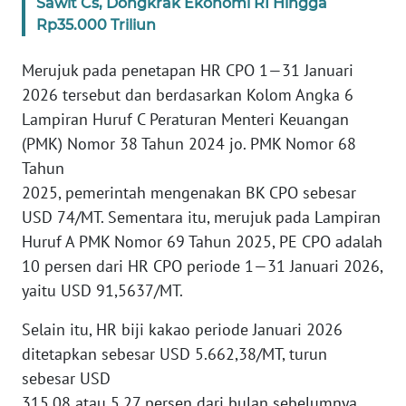
Sawit Cs, Dongkrak Ekonomi RI Hingga
Rp35.000 Triliun
WN
SERAMBI
Merujuk pada penetapan HR CPO 1—31 Januari
2026 tersebut dan berdasarkan Kolom Angka 6
WN
JAMBI
Lampiran Huruf C Peraturan Menteri Keuangan
(PMK) Nomor 38 Tahun 2024 jo. PMK Nomor 68
WN
Tahun
SULTRA
2025, pemerintah mengenakan BK CPO sebesar
USD 74/MT. Sementara itu, merujuk pada Lampiran
WN
Huruf A PMK Nomor 69 Tahun 2025, PE CPO adalah
NTB
10 persen dari HR CPO periode 1—31 Januari 2026,
yaitu USD 91,5637/MT.
WN
SULTENG
Selain itu, HR biji kakao periode Januari 2026
ditetapkan sebesar USD 5.662,38/MT, turun
WN
sebesar USD
SULBAR
315,08 atau 5,27 persen dari bulan sebelumnya.