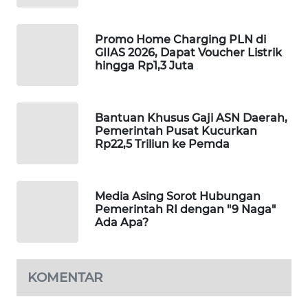
WAHANA
SPORT
Promo Home Charging PLN di
GIIAS 2026, Dapat Voucher Listrik
hingga Rp1,3 Juta
WAHANA
UMKM
Bantuan Khusus Gaji ASN Daerah,
WAHANA
Pemerintah Pusat Kucurkan
SELEB
Rp22,5 Triliun ke Pemda
WAHANA
PERSONA
Media Asing Sorot Hubungan
Pemerintah RI dengan "9 Naga"
WAHANA
Ada Apa?
OTOMOTIF
WAHANA
KOMENTAR
HEALTH