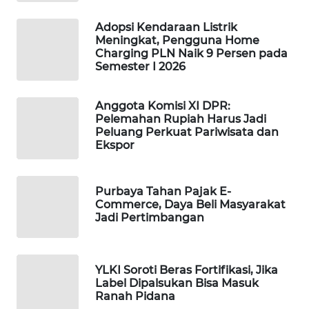
WAHANA
Adopsi Kendaraan Listrik
LISTRIK
Meningkat, Pengguna Home
Charging PLN Naik 9 Persen pada
Semester I 2026
WAHANA
TRAVEL
Anggota Komisi XI DPR:
Pelemahan Rupiah Harus Jadi
WAHANA
Peluang Perkuat Pariwisata dan
TV
Ekspor
WAHANANEWS
ID
Purbaya Tahan Pajak E-
Commerce, Daya Beli Masyarakat
Jadi Pertimbangan
WAHANANEWS
CO ID
YLKI Soroti Beras Fortifikasi, Jika
WAHANANEWS
Label Dipalsukan Bisa Masuk
NET
Ranah Pidana