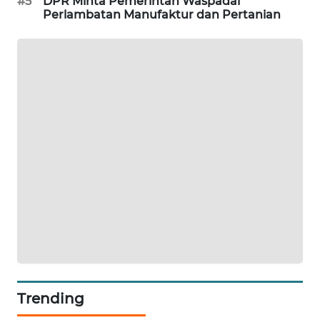
#5
DPR Minta Pemerintah Waspadai
Perlambatan Manufaktur dan Pertanian
MAWAKA
ID
MARTABAT
NET
PLN
WATCH
MKLI
LPKKI
LKKI
KOPEKLIN
Trending