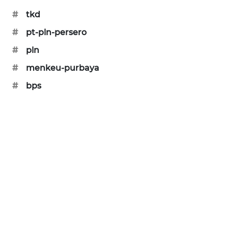
PORTAL
#
tkd
KONSUMEN
#
pt-pln-persero
FORWAMKI
#
pln
#
menkeu-purbaya
ALPERKLINAS
#
bps
FORJASIDA
TAMBANG
NEWS
SITUNGIR
NEWS
SIDIKALANG
NEWS