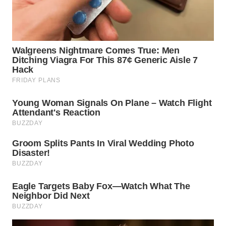
WN
TAPANULI
SELATAN
WN
TANJUNG
LESUNG
WN
KARO
WN
SIMALUNGUN
WN
LABUHANBATU
WN