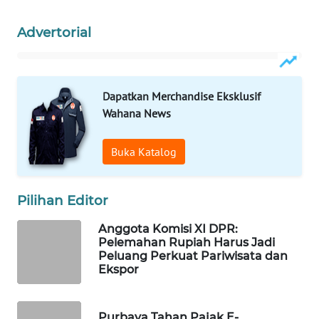
WAHANA
Advertorial
SPORT
WAHANA
UMKM
Dapatkan Merchandise Eksklusif
Wahana News
WAHANA
SELEB
Buka Katalog
WAHANA
PERSONA
Pilihan Editor
WAHANA
Anggota Komisi XI DPR:
Pelemahan Rupiah Harus Jadi
OTOMOTIF
Peluang Perkuat Pariwisata dan
Ekspor
WAHANA
HEALTH
Purbaya Tahan Pajak E-