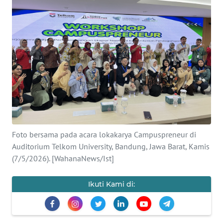
SAINS-TEKNO
KESEHATAN
INTERNASIONAL
SERBA-SERBI
PENDIDIKAN
Foto bersama pada acara lokakarya Campuspreneur di
OLAHRAGA
Auditorium Telkom University, Bandung, Jawa Barat, Kamis
(7/5/2026). [WahanaNews/Ist]
OPINI
Ikuti Kami di:
EDITORIAL