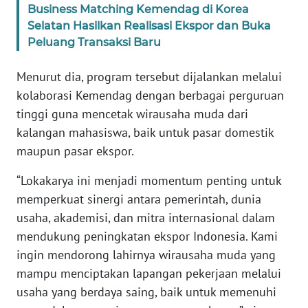
Business Matching Kemendag di Korea
Selatan Hasilkan Realisasi Ekspor dan Buka
KARIR
Peluang Transaksi Baru
DISCLAIMER
Menurut dia, program tersebut dijalankan melalui
kolaborasi Kemendag dengan berbagai perguruan
Wahana
tinggi guna mencetak wirausaha muda dari
News
Regional
kalangan mahasiswa, baik untuk pasar domestik
maupun pasar ekspor.
WN
“Lokakarya ini menjadi momentum penting untuk
SUMUT
memperkuat sinergi antara pemerintah, dunia
usaha, akademisi, dan mitra internasional dalam
WN
JAKARTA
mendukung peningkatan ekspor Indonesia. Kami
ingin mendorong lahirnya wirausaha muda yang
WN
mampu menciptakan lapangan pekerjaan melalui
JABAR
usaha yang berdaya saing, baik untuk memenuhi