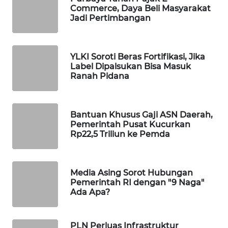
Commerce, Daya Beli Masyarakat
WAHANA
Jadi Pertimbangan
DESA
WISATA
YLKI Soroti Beras Fortifikasi, Jika
LAPAK
Label Dipalsukan Bisa Masuk
WAHANA
Ranah Pidana
Wahana
Network
Bantuan Khusus Gaji ASN Daerah,
Pemerintah Pusat Kucurkan
KONSUMEN
Rp22,5 Triliun ke Pemda
LISTRIK
MASYARAKAT
Media Asing Sorot Hubungan
KELISTRIKAN
Pemerintah RI dengan "9 Naga"
Ada Apa?
WALINKI
ID
PLN Perluas Infrastruktur