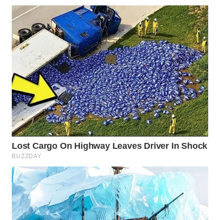
WN
PRIANGAN
TIMUR
WN
SEMARANG
WN
SOLO
WN
BOROBUDUR
WN
MADURA
WN
SURABAYA