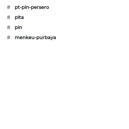
KARING
#
pt-pln-persero
NEWS
#
plta
JURNAL
#
pln
MARITIM
#
menkeu-purbaya
HUMBANG
NEWS
GARONGGANG
NEWS
FISUELRI
ID
ENERGI
NEWS