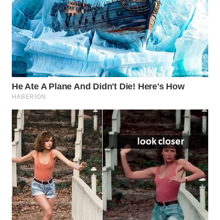
WN
NATUNA
WN
BINTAN
WN
MANDALIKA
WN
LIKUPANG
WN
LABUANBAJO
WN
BORNEO