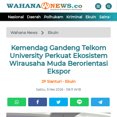
Nasional
Daerah
Polhukam
Kriminal
Ekuin
Sains-Te
WAHANA
Tutup
TV
Wahana News
Ekuin
NASIONAL
Kemendag Gandeng Telkom
University Perkuat Ekosistem
DAERAH
Wirausaha Muda Berorientasi
Ekspor
POLHUKAM
JP Sianturi - Ekuin
Sabtu, 9 Mei 2026 - 08:11 WIB
KRIMINAL
EKUIN