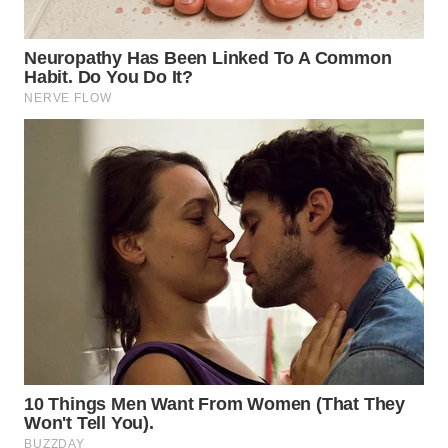
WN
SUMEDANG
WN
CIANJUR
WN
KEPULAUAN
SERIBU
WN
TANGERANG
WN
BINJAI
WN
CIREBON