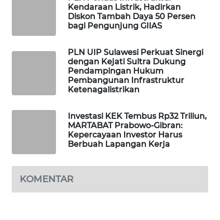
Kendaraan Listrik, Hadirkan
Diskon Tambah Daya 50 Persen
MAWAKA
bagi Pengunjung GIIAS
ID
PLN UIP Sulawesi Perkuat Sinergi
MARTABAT
dengan Kejati Sultra Dukung
NET
Pendampingan Hukum
Pembangunan Infrastruktur
PLN
Ketenagalistrikan
WATCH
Investasi KEK Tembus Rp32 Triliun,
MARTABAT Prabowo-Gibran:
MKLI
Kepercayaan Investor Harus
Berbuah Lapangan Kerja
LPKKI
LKKI
KOMENTAR
KOPEKLIN