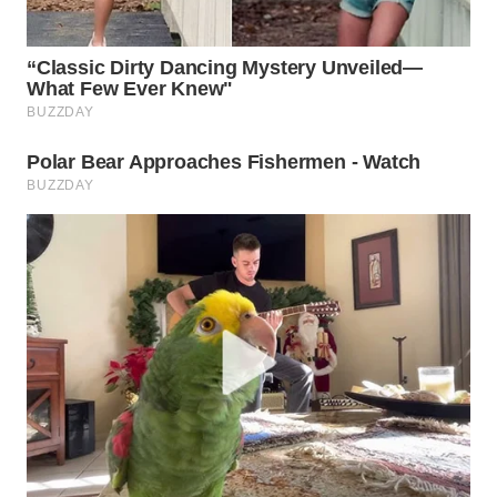
Wahana
Media
Group
WAHANA
NEWS
WAHANA
TANI
WAHANA
ADVOKAT
WAHANA
INFRASTRUKTUR
WAHANA
KONSUMEN