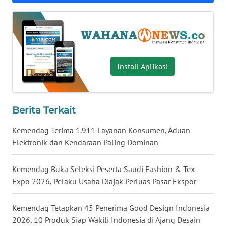
WN
NUSANTARA
WN
JOGJA
Install Aplikasi
WN
JATIM
Berita Terkait
WN
Kemendag Terima 1.911 Layanan Konsumen, Aduan
BALI
Elektronik dan Kendaraan Paling Dominan
WN
Kemendag Buka Seleksi Peserta Saudi Fashion & Tex
KALBAR
Expo 2026, Pelaku Usaha Diajak Perluas Pasar Ekspor
WN
Kemendag Tetapkan 45 Penerima Good Design Indonesia
KALTENG
2026, 10 Produk Siap Wakili Indonesia di Ajang Desain