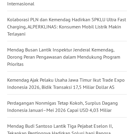
Internasional
WN
KALTARA
Kolaborasi PLN dan Kemendag Hadirkan SPKLU Ultra Fast
Charging, ALPERKLINAS: Konsumen Mobil Listrik Makin
WN
Terlayani
KALSEL
Mendag Busan Lantik Inspektur Jenderal Kemendag,
WN
Dorong Peran Pengawasan dalam Mendukung Program
KALTIM
Prioritas
WN
SULSEL
Kemendag Ajak Pelaku Usaha Jawa Timur Ikut Trade Expo
Indonesia 2026, Bidik Transaksi 17,5 Miliar Dollar AS
WN
GORONTALO
Perdagangan Nonmigas Tetap Kokoh, Surplus Dagang
Indonesia Januari–Mei 2026 Capai USD 4,03 Miliar
WN
SULUT
Mendag Budi Santoso Lantik Tiga Pejabat Eselon II,
Tekankan Pentingnya Hadirkan Solusi bagi Bangsa