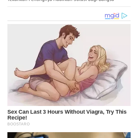
WN
MALUKU
WN
MALUT
WN
DAIRI
WN
DANAU
TOBA
WN
NIAS
WN
LANGKAT