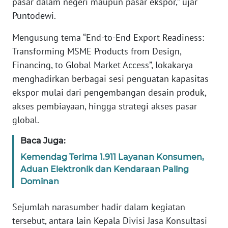
pasar dalam negeri maupun pasar ekspor,” ujar
WN
Puntodewi.
BANTEN
Mengusung tema “End-to-End Export Readiness:
WN
Transforming MSME Products from Design,
NTT
Financing, to Global Market Access”, lokakarya
menghadirkan berbagai sesi penguatan kapasitas
WN
ekspor mulai dari pengembangan desain produk,
KEPRI
akses pembiayaan, hingga strategi akses pasar
global.
WN
PAPUA
Baca Juga:
Kemendag Terima 1.911 Layanan Konsumen,
WN
Aduan Elektronik dan Kendaraan Paling
PAPUA
BARAT
Dominan
Sejumlah narasumber hadir dalam kegiatan
WN
RIAU
tersebut, antara lain Kepala Divisi Jasa Konsultasi