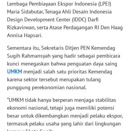
Lembaga Pembiayaan Ekspor Indonesia (LPEI)
WN
Maria Sidabutar, Tenaga Ahli Desain Indonesia
SERAMBI
Design Development Center (IDDC) Darfi
Rizkavirwan, serta Atase Perdagangan RI Den Haag
WN
Annisa Hapsari.
JAMBI
Sementara itu, Sekretaris Ditjen PEN Kemendag
WN
Sugih Rahmansyah yang hadir sebagai pembicara
SULTRA
kunci menegaskan bahwa penguatan daya saing
UMKM
menjadi salah satu prioritas Kemendag
WN
karena sektor tersebut merupakan tulang
NTB
punggung perekonomian nasional.
WN
“UMKM tidak hanya berperan menjaga stabilitas
SULTENG
ekonomi nasional, tetapi juga memiliki potensi
besar untuk dikembangkan menjadi pelaku ekspor,
WN
termasuk pelaku usaha yang lahir dari lingkungan
SULBAR