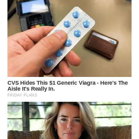
WN
TAPANULI
SELATAN
WN
TANJUNG
LESUNG
WN
KARO
WN
SIMALUNGUN
WN
LABUHANBATU
WN