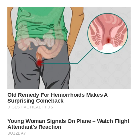
WN
INDRAMAYU
WN
KUNINGAN
WN
MAJALENGKA
WN
SUBANG
WN
SUKABUMI
WN
PURWAKARTA