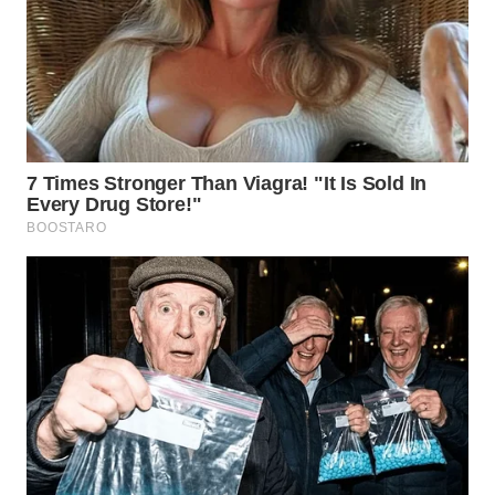
TAPANULI
TENGAH
WN DELI
SERDANG
WN
TEBING
TINGGI
WN
PAKPAK
WN
KARAWANG
WN
BEKASI