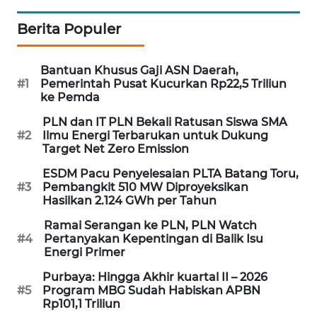
PORTAL
Berita Populer
KONSUMEN
FORWAMKI
Bantuan Khusus Gaji ASN Daerah,
#1
Pemerintah Pusat Kucurkan Rp22,5 Triliun
ke Pemda
ALPERKLINAS
PLN dan IT PLN Bekali Ratusan Siswa SMA
#2
Ilmu Energi Terbarukan untuk Dukung
FORJASIDA
Target Net Zero Emission
ESDM Pacu Penyelesaian PLTA Batang Toru,
TAMBANG
#3
Pembangkit 510 MW Diproyeksikan
NEWS
Hasilkan 2.124 GWh per Tahun
Ramai Serangan ke PLN, PLN Watch
SITUNGIR
#4
Pertanyakan Kepentingan di Balik Isu
NEWS
Energi Primer
Purbaya: Hingga Akhir kuartal II – 2026
SIDIKALANG
#5
Program MBG Sudah Habiskan APBN
NEWS
Rp101,1 Triliun