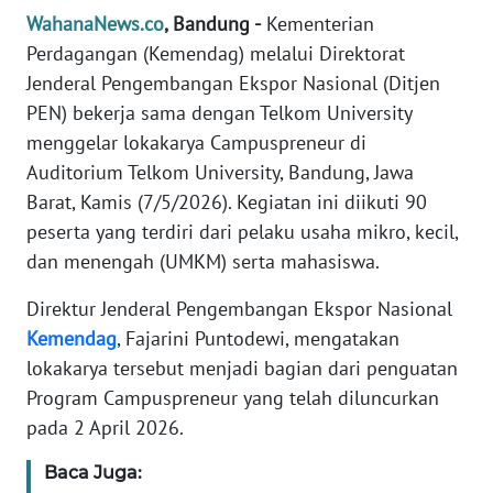
Informasi
WahanaNews.co
, Bandung -
Kementerian
Perdagangan (Kemendag) melalui Direktorat
INDEKS
BERITA
Jenderal Pengembangan Ekspor Nasional (Ditjen
PEN) bekerja sama dengan Telkom University
KONTAK
menggelar lokakarya Campuspreneur di
KAMI
Auditorium Telkom University, Bandung, Jawa
Barat, Kamis (7/5/2026). Kegiatan ini diikuti 90
INFO
peserta yang terdiri dari pelaku usaha mikro, kecil,
IKLAN
dan menengah (UMKM) serta mahasiswa.
TENTANG
Direktur Jenderal Pengembangan Ekspor Nasional
KAMI
Kemendag
, Fajarini Puntodewi, mengatakan
lokakarya tersebut menjadi bagian dari penguatan
PEDOMAN
Program Campuspreneur yang telah diluncurkan
MEDIA
pada 2 April 2026.
SIBER
Baca Juga:
REDAKSI