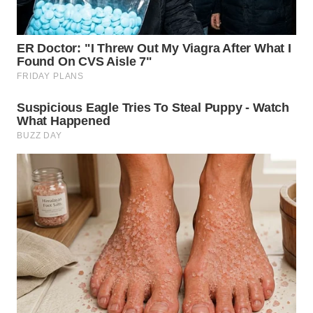
WN
BOGOR
WN
DEPOK
WN
TAPANULI
UTARA
WN
SAMOSIR
WN
PADANG
LAWAS