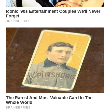
Wahana
Media
Group
WAHANA
NEWS
WAHANA
TANI
WAHANA
ADVOKAT
WAHANA
INFRASTRUKTUR
WAHANA
KONSUMEN