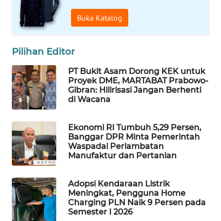
WAHANA
Buka Katalog
DESA
WISATA
Pilihan Editor
LAPAK
WAHANA
PT Bukit Asam Dorong KEK untuk
Proyek DME, MARTABAT Prabowo-
Gibran: Hilirisasi Jangan Berhenti
Wahana
di Wacana
Network
Ekonomi RI Tumbuh 5,29 Persen,
KONSUMEN
Banggar DPR Minta Pemerintah
LISTRIK
Waspadai Perlambatan
Manufaktur dan Pertanian
MASYARAKAT
KELISTRIKAN
Adopsi Kendaraan Listrik
Meningkat, Pengguna Home
WALINKI
Charging PLN Naik 9 Persen pada
Semester I 2026
ID