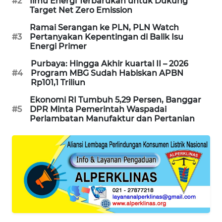
#2
Ilmu Energi Terbarukan untuk Dukung
Target Net Zero Emission
SIBARAGAS
NEWS
Ramai Serangan ke PLN, PLN Watch
#3
Pertanyakan Kepentingan di Balik Isu
Energi Primer
METRO
SIANTAR
Purbaya: Hingga Akhir kuartal II – 2026
NEWS
#4
Program MBG Sudah Habiskan APBN
Rp101,1 Triliun
METRO
Ekonomi RI Tumbuh 5,29 Persen, Banggar
MEDAN
#5
DPR Minta Pemerintah Waspadai
NEWS
Perlambatan Manufaktur dan Pertanian
METRO
JAKARTA
NEWS
KRT
NEWS