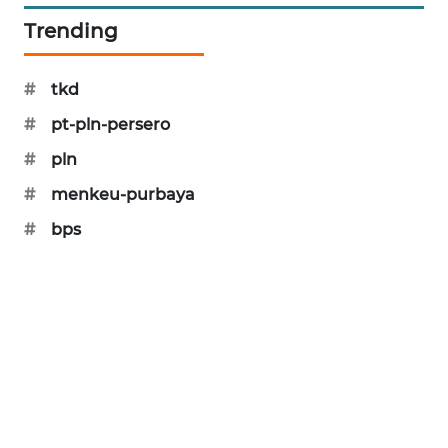
KARING
Trending
NEWS
JURNAL
#
tkd
MARITIM
#
pt-pln-persero
#
pln
HUMBANG
NEWS
#
menkeu-purbaya
#
bps
GARONGGANG
NEWS
FISUELRI
ID
ENERGI
NEWS