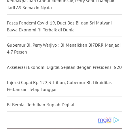
Ketidakpastian Global Memuncak, Perry Sebut Dampak
Tarif AS Semakin Nyata
WN
NUSANTARA
Pasca Pandemi Covid-19, Duet Bos BI dan Sri Mulyani
WN
Bawa Ekonomi RI Terbaik di Dunia
JOGJA
Gubernur BI, Perry Warjiyo : BI Menaikkan BI7DRR Menjadi
WN
4,7 Persen
JATIM
Akselerasi Ekonomi Digital Sejalan dengan Presidensi G20
WN
BALI
Injeksi Capai Rp 122,3 Triliun, Gubernur BI: Likuiditas
Perbankan Tetap Longgar
WN
KALBAR
BI Berniat Terbitkan Rupiah Digital
WN
KALTENG