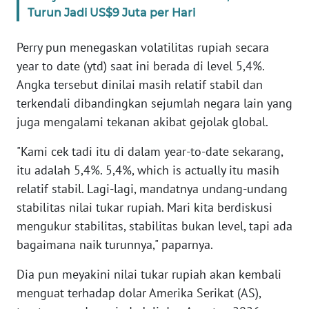
WN
Turun Jadi US$9 Juta per Hari
BANTEN
Perry pun menegaskan volatilitas rupiah secara
WN
year to date (ytd) saat ini berada di level 5,4%.
NTT
Angka tersebut dinilai masih relatif stabil dan
terkendali dibandingkan sejumlah negara lain yang
WN
juga mengalami tekanan akibat gejolak global.
KEPRI
"Kami cek tadi itu di dalam year-to-date sekarang,
WN
itu adalah 5,4%. 5,4%, which is actually itu masih
PAPUA
relatif stabil. Lagi-lagi, mandatnya undang-undang
stabilitas nilai tukar rupiah. Mari kita berdiskusi
WN
mengukur stabilitas, stabilitas bukan level, tapi ada
PAPUA
bagaimana naik turunnya," paparnya.
BARAT
Dia pun meyakini nilai tukar rupiah akan kembali
WN
menguat terhadap dolar Amerika Serikat (AS),
RIAU