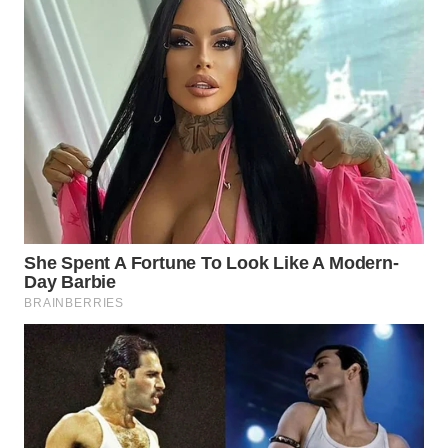
WN
PRIANGAN
TIMUR
WN
SEMARANG
WN
SOLO
WN
BOROBUDUR
WN
MADURA
WN
SURABAYA