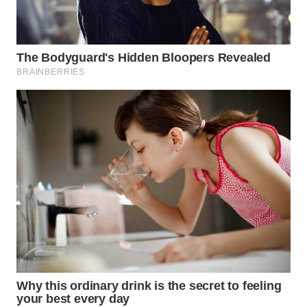
WN
TAPANULI
SELATAN
WN
TANJUNG
LESUNG
WN
KARO
WN
SIMALUNGUN
WN
LABUHANBATU
WN