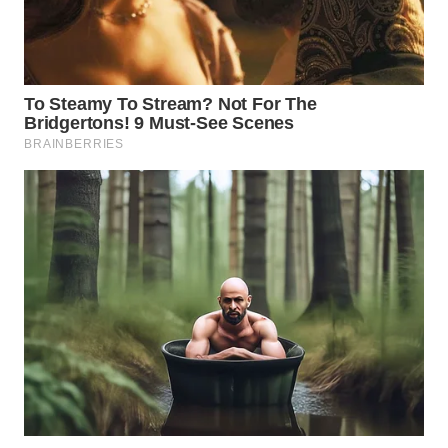
WN
SUMEDANG
WN
CIANJUR
WN
KEPULAUAN
SERIBU
WN
TANGERANG
WN
BINJAI
WN
CIREBON