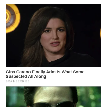
WAHANA
LISTRIK
WAHANA
TRAVEL
WAHANA
TV
WAHANANEWS
ID
WAHANANEWS
CO ID
WAHANANEWS
NET