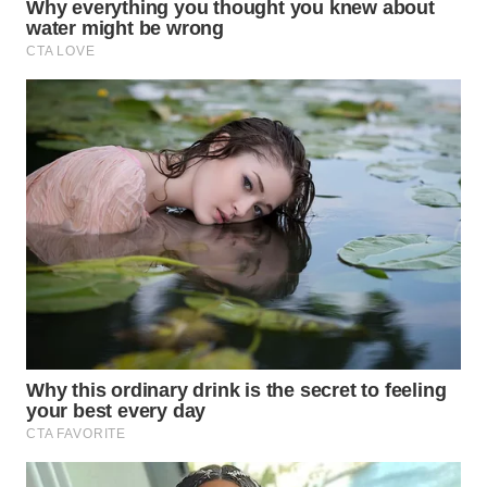
WN
INDRAMAYU
WN
KUNINGAN
WN
MAJALENGKA
WN
SUBANG
WN
SUKABUMI
WN
PURWAKARTA