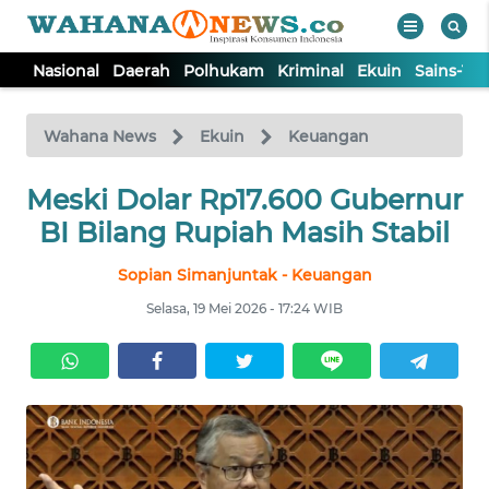
Nasional
Daerah
Polhukam
Kriminal
Ekuin
Sains-Te
WAHANA
Tutup
TV
Wahana News
Ekuin
Keuangan
Meski Dolar Rp17.600 Gubernur
NASIONAL
BI Bilang Rupiah Masih Stabil
DAERAH
Sopian Simanjuntak - Keuangan
Selasa, 19 Mei 2026 - 17:24 WIB
POLHUKAM
KRIMINAL
EKUIN