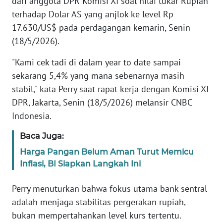
dari anggota DPR Komisi XI soal nilai tukar Rupiah
Informasi
terhadap Dolar AS yang anjlok ke level Rp
INDEKS
17.630/US$ pada perdagangan kemarin, Senin
BERITA
(18/5/2026).
"Kami cek tadi di dalam year to date sampai
KONTAK
KAMI
sekarang 5,4% yang mana sebenarnya masih
stabil," kata Perry saat rapat kerja dengan Komisi XI
INFO
DPR, Jakarta, Senin (18/5/2026) melansir CNBC
IKLAN
Indonesia.
TENTANG
Baca Juga:
KAMI
Harga Pangan Belum Aman Turut Memicu
Inflasi, BI Siapkan Langkah Ini
PEDOMAN
MEDIA
Perry menuturkan bahwa fokus utama bank sentral
SIBER
adalah menjaga stabilitas pergerakan rupiah,
bukan mempertahankan level kurs tertentu.
REDAKSI