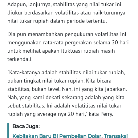
Adapun, lanjurnya, stabilitas yang nilai tukar ini
diukur berdasarkan volatilitas atau naik-turunnya
KARIR
nilai tukar rupiah dalam periode tertentu.
DISCLAIMER
Dia pun menambahkan pengukuran volatilitas ini
menggunakan rata-rata pergerakan selama 20 hari
Wahana
untuk melihat apakah fluktuasi rupiah masih
News
terkendali.
Regional
"Kata-katanya adalah stabilitas nilai tukar rupiah,
WN
bukan tingkat nilai tukar rupiah. Kita bicara
SUMUT
stabilitas, bukan level. Nah, ini yang kita jabarkan.
Nah, yang kami dekati sekarang adalah yang kita
WN
JAKARTA
sebut stabilitas. Ini adalah volatilitas nilai tukar
rupiah yang average-nya 20 hari," kata Perry.
WN
Baca Juga:
JABAR
Kebijakan Baru BI Pembelian Dolar, Transaksi