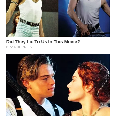
WN
NATUNA
WN
BINTAN
WN
MANDALIKA
WN
LIKUPANG
WN
LABUANBAJO
WN
BORNEO