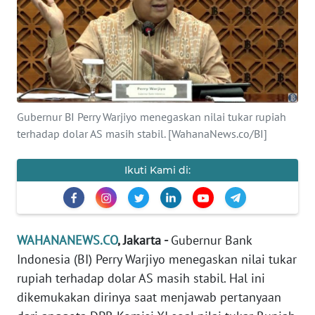
SAINS-TEKNO
KESEHATAN
INTERNASIONAL
Gubernur BI Perry Warjiyo menegaskan nilai tukar rupiah
SERBA-SERBI
terhadap dolar AS masih stabil. [WahanaNews.co/BI]
PENDIDIKAN
Ikuti Kami di:
OLAHRAGA
WAHANANEWS.CO
, Jakarta -
Gubernur Bank
OPINI
Indonesia (BI) Perry Warjiyo menegaskan nilai tukar
rupiah terhadap dolar AS masih stabil. Hal ini
EDITORIAL
dikemukakan dirinya saat menjawab pertanyaan