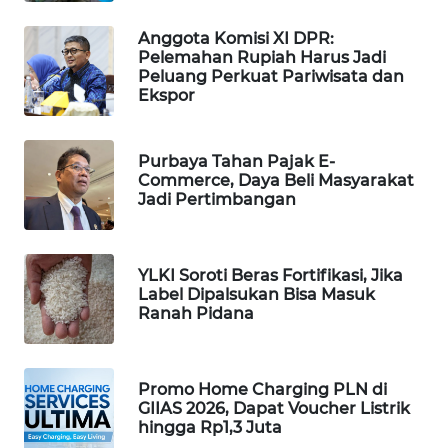
MAWAKA
Anggota Komisi XI DPR:
ID
Pelemahan Rupiah Harus Jadi
Peluang Perkuat Pariwisata dan
Ekspor
MARTABAT
NET
Purbaya Tahan Pajak E-
Commerce, Daya Beli Masyarakat
PLN
Jadi Pertimbangan
WATCH
MKLI
YLKI Soroti Beras Fortifikasi, Jika
Label Dipalsukan Bisa Masuk
LPKKI
Ranah Pidana
LKKI
Promo Home Charging PLN di
GIIAS 2026, Dapat Voucher Listrik
KOPEKLIN
hingga Rp1,3 Juta