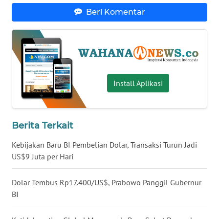
Beri Komentar
WN
BABEL
WN
SUMBAR
Install Aplikasi
WN
SUMSEL
WN
Berita Terkait
BENGKULU
Kebijakan Baru BI Pembelian Dolar, Transaksi Turun Jadi
US$9 Juta per Hari
WN
LAMPUNG
Dolar Tembus Rp17.400/US$, Prabowo Panggil Gubernur
BI
WN
JATENG