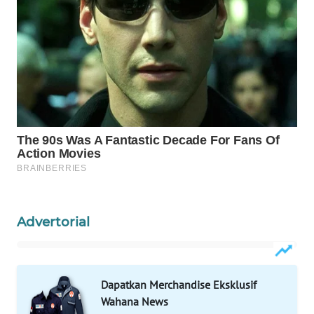
WAHANA
SPORT
WAHANA
UMKM
WAHANA
SELEB
WAHANA
PERSONA
Advertorial
WAHANA
OTOMOTIF
WAHANA
Dapatkan Merchandise Eksklusif
HEALTH
Wahana News