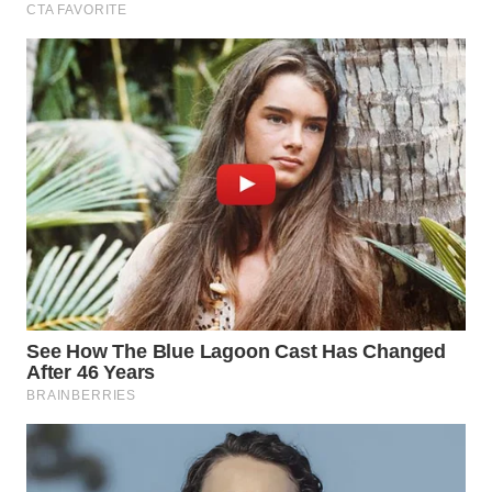
TAPANULI
TENGAH
WN DELI
SERDANG
WN
TEBING
TINGGI
WN
PAKPAK
WN
KARAWANG
WN
BEKASI