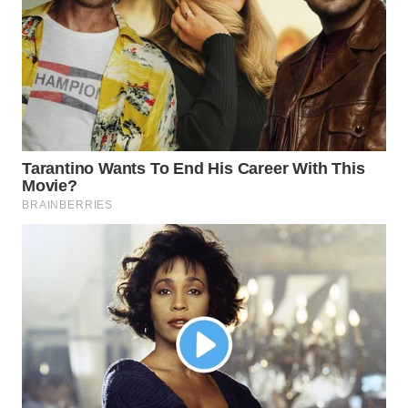
WN
MALUKU
WN
MALUT
WN
DAIRI
WN
DANAU
TOBA
WN
NIAS
WN
LANGKAT