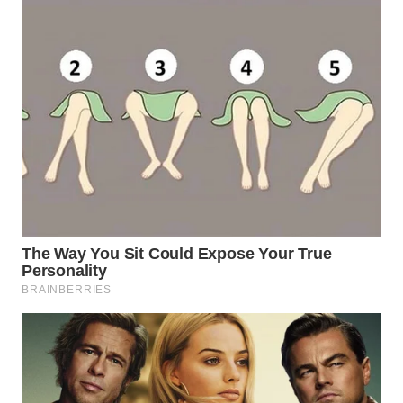
WN
KALTARA
WN
KALSEL
WN
KALTIM
WN
SULSEL
WN
GORONTALO
WN
SULUT