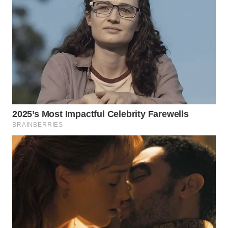
WN
BOGOR
WN
DEPOK
WN
TAPANULI
UTARA
WN
SAMOSIR
WN
PADANG
LAWAS