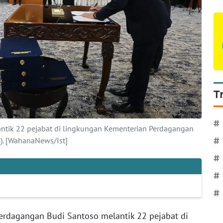
T
#
ntik 22 pejabat di lingkungan Kementerian Perdagangan
6). [WahanaNews/Ist]
#
#
#
#
erdagangan Budi Santoso melantik 22 pejabat di