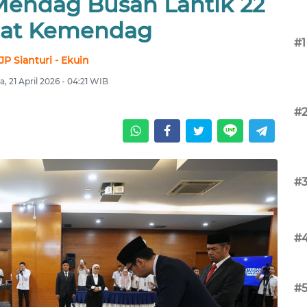
endag Busan Lantik 22
bat Kemendag
#1
JP Sianturi - Ekuin
a, 21 April 2026 - 04:21 WIB
#
#
#
#