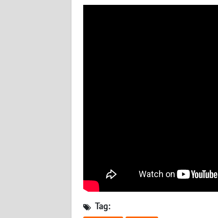
NUSANTARA
WN
JOGJA
WN
JATIM
WN
BALI
WN
KALBAR
WN
KALTENG
Tag:
WN