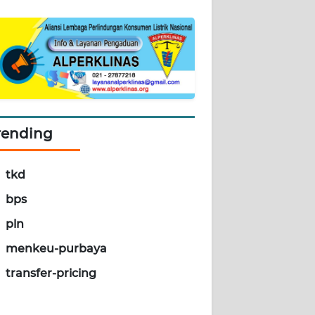
rending
tkd
bps
pln
menkeu-purbaya
transfer-pricing