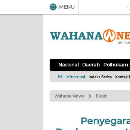
MENU
WAHANA
Tutup
TV
NASIONAL
DAERAH
POLHUKAM
KRIMINAL
EKUIN
SAINS-
KESEHATAN
INTERNASIONAL
Nasional
Daerah
Polhukam
TEKNO
Informasi
Indeks Berita
Kontak 
SERBA-
PENDIDIKAN
OLAHRAGA
OPINI
SERBI
Wahana News
Ekuin
EDITORIAL
Penyegara
Informasi