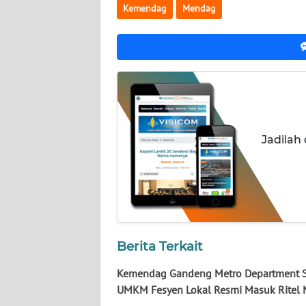
KALTARA
Kemendag
Mendag
WN
KALSEL
WN
KALTIM
WN
Jadilah
SULSEL
WN
GORONTALO
WN
Berita Terkait
SULUT
Kemendag Gandeng Metro Department S
UMKM Fesyen Lokal Resmi Masuk Ritel
WN
MALUKU