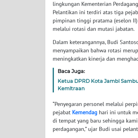
lingkungan Kementerian Perdaganga
Pelantikan ini terdiri atas tiga pej
WN
pimpinan tinggi pratama (eselon II
NTT
melalui rotasi dan mutasi jabatan.
WN
Dalam keterangannya, Budi Santo
KEPRI
menyampaikan bahwa rotasi merupa
meningkatkan kinerja dan menghad
WN
PAPUA
Baca Juga:
Ketua DPRD Kota Jambi Sambut
WN
Kemitraan
PAPUA
BARAT
“Penyegaran personel melalui perpi
pejabat
Kemendag
hari ini untuk m
WN
RIAU
di tempat yang baru sehingga kami
perdagangan,” ujar Budi usai pelant
WN