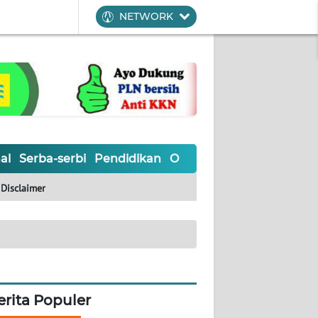
NETWORK
al
Serba-serbi
Pendidikan
Olahraga
Opini
Editoria
Disclaimer
erita Populer