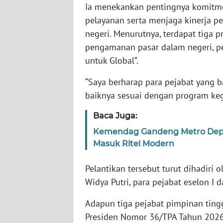
Ia menekankan pentingnya komitm
SERAMBI
pelayanan serta menjaga kinerja p
negeri. Menurutnya, terdapat tiga 
WN
JAMBI
pengamanan pasar dalam negeri, per
untuk Global”.
WN
SULTRA
“Saya berharap para pejabat yang b
baiknya sesuai dengan program kegi
WN
Baca Juga:
NTB
Kemendag Gandeng Metro Depar
Masuk Ritel Modern
WN
SULTENG
Pelantikan tersebut turut dihadiri 
WN
Widya Putri, para pejabat eselon I d
SULBAR
Adapun tiga pejabat pimpinan ting
Presiden Nomor 36/TPA Tahun 2026 
WN