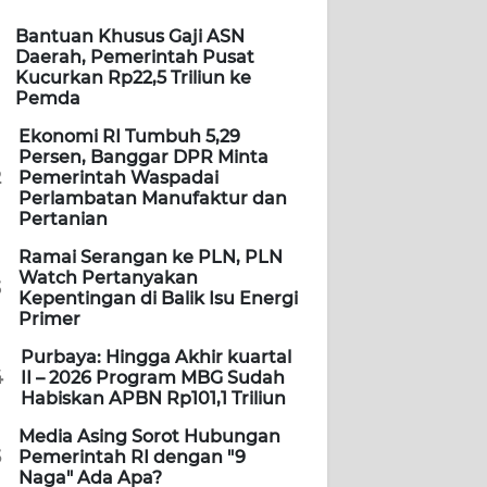
Bantuan Khusus Gaji ASN
Daerah, Pemerintah Pusat
Kucurkan Rp22,5 Triliun ke
Pemda
Ekonomi RI Tumbuh 5,29
Persen, Banggar DPR Minta
2
Pemerintah Waspadai
Perlambatan Manufaktur dan
Pertanian
Ramai Serangan ke PLN, PLN
Watch Pertanyakan
3
Kepentingan di Balik Isu Energi
Primer
Purbaya: Hingga Akhir kuartal
4
II – 2026 Program MBG Sudah
Habiskan APBN Rp101,1 Triliun
Media Asing Sorot Hubungan
5
Pemerintah RI dengan "9
Naga" Ada Apa?