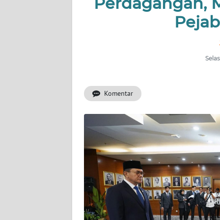
Perdagangan, M
INDEKS
BERITA
Peja
KONTAK
KAMI
Selas
INFO
IKLAN
Komentar
TENTANG
KAMI
PEDOMAN
MEDIA
SIBER
REDAKSI