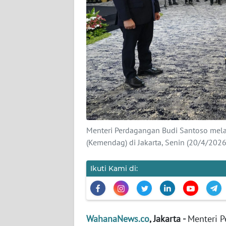
KARIR
DISCLAIMER
Wahana
News
Regional
WN
SUMUT
Menteri Perdagangan Budi Santoso mela
WN
(Kemendag) di Jakarta, Senin (20/4/202
JAKARTA
Ikuti Kami di:
WN
JABAR
WN
WahanaNews.co
, Jakarta -
Menteri P
BANTEN