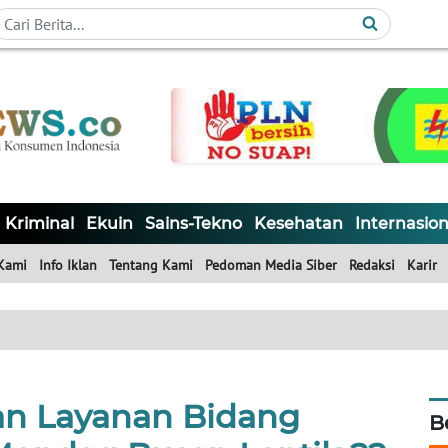
Kriminal
Ekuin
Sains-Tekno
Kesehatan
Internasion
Kami
Info Iklan
Tentang Kami
Pedoman Media Siber
Redaksi
Karir
n Layanan Bidang
B