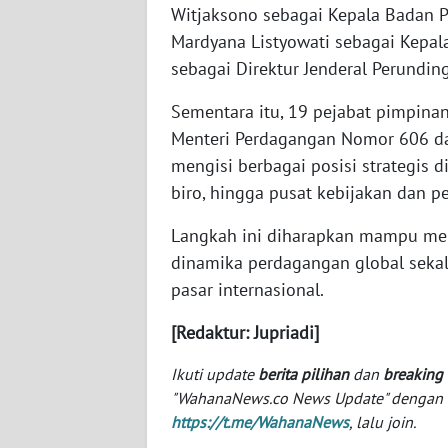
BABEL
Witjaksono sebagai Kepala Badan
Mardyana Listyowati sebagai Kepal
WN
sebagai Direktur Jenderal Perundin
SUMBAR
Sementara itu, 19 pejabat pimpinan
Menteri Perdagangan Nomor 606 da
WN
SUMSEL
mengisi berbagai posisi strategis d
biro, hingga pusat kebijakan dan
WN
BENGKULU
Langkah ini diharapkan mampu me
dinamika perdagangan global sekal
WN
pasar internasional.
LAMPUNG
[Redaktur: Jupriadi]
WN
Ikuti update
berita pilihan
dan
breaking
JATENG
"WahanaNews.co News Update" dengan ins
https://t.me/WahanaNews
, lalu join.
WN