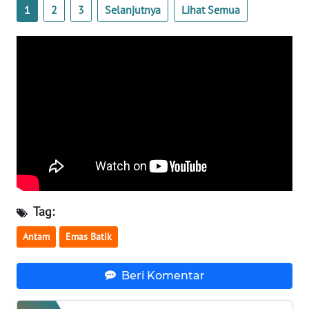
1
2
3
Selanjutnya
Lihat Semua
WN
SERAMBI
WN
JAMBI
WN
SULTRA
WN
NTB
Tag:
WN
Antam
Emas Batik
SULTENG
Beri Komentar
WN
SULBAR