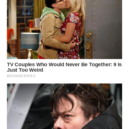
WN
SUMEDANG
WN
CIANJUR
WN
KEPULAUAN
SERIBU
WN
TANGERANG
WN
BINJAI
WN
CIREBON