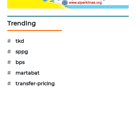
PORTAL
KONSUMEN
Trending
FORWAMKI
#
tkd
ALPERKLINAS
#
sppg
FORJASIDA
#
bps
#
martabat
TAMBANG
NEWS
#
transfer-pricing
SITUNGIR
NEWS
SIDIKALANG
NEWS