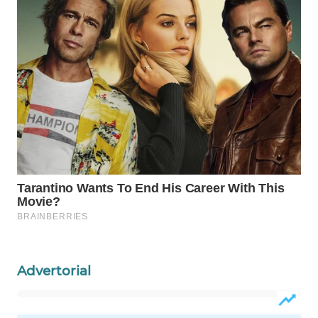
Wahana
Media
Group
WAHANA
NEWS
WAHANA
TANI
WAHANA
ADVOKAT
WAHANA
INFRASTRUKTUR
Advertorial
WAHANA
KONSUMEN