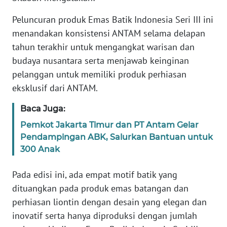
Peluncuran produk Emas Batik Indonesia Seri III ini
KARIR
menandakan konsistensi ANTAM selama delapan
tahun terakhir untuk mengangkat warisan dan
DISCLAIMER
budaya nusantara serta menjawab keinginan
pelanggan untuk memiliki produk perhiasan
Wahana
News
eksklusif dari ANTAM.
Regional
Baca Juga:
WN
Pemkot Jakarta Timur dan PT Antam Gelar
SUMUT
Pendampingan ABK, Salurkan Bantuan untuk
300 Anak
WN
JAKARTA
Pada edisi ini, ada empat motif batik yang
dituangkan pada produk emas batangan dan
WN
perhiasan liontin dengan desain yang elegan dan
JABAR
inovatif serta hanya diproduksi dengan jumlah