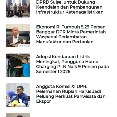
DPRD Sulsel untuk Dukung
WAHANA
Keandalan dan Pembangunan
SPORT
Infrastruktur Ketenagalistrikan
WAHANA
Ekonomi RI Tumbuh 5,29 Persen,
UMKM
Banggar DPR Minta Pemerintah
Waspadai Perlambatan
Manufaktur dan Pertanian
WAHANA
SELEB
Adopsi Kendaraan Listrik
Meningkat, Pengguna Home
WAHANA
Charging PLN Naik 9 Persen pada
PERSONA
Semester I 2026
WAHANA
Anggota Komisi XI DPR:
OTOMOTIF
Pelemahan Rupiah Harus Jadi
Peluang Perkuat Pariwisata dan
Ekspor
WAHANA
HEALTH