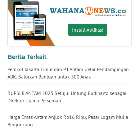
WN
BABEL
Install Aplikasi
WN
SUMBAR
WN
Berita Terkait
SUMSEL
Pemkot Jakarta Timur dan PT Antam Gelar Pendampingan
ABK, Salurkan Bantuan untuk 300 Anak
WN
BENGKULU
RUPSLB ANTAM 2025 Setujui Untung Budiharto sebagai
Direktur Utama Perseroan
WN
LAMPUNG
Harga Emas Antam Anjlok Rp16 Ribu, Pasar Logam Mulia
WN
Berguncang
JATENG