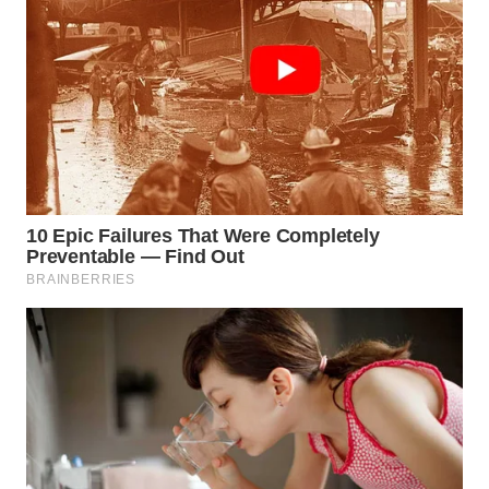
WN
MALUKU
WN
MALUT
WN
DAIRI
WN
DANAU
TOBA
WN
NIAS
WN
LANGKAT