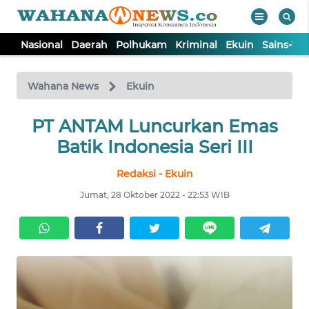
Nasional
Daerah
Polhukam
Kriminal
Ekuin
Sains-Te
WAHANA
Tutup
TV
Wahana News
Ekuin
NASIONAL
PT ANTAM Luncurkan Emas
Batik Indonesia Seri III
DAERAH
Redaksi - Ekuin
Jumat, 28 Oktober 2022 - 22:53 WIB
POLHUKAM
KRIMINAL
EKUIN