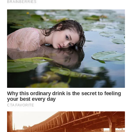
WN
KALTARA
WN
KALSEL
WN
KALTIM
WN
SULSEL
WN
GORONTALO
WN
SULUT