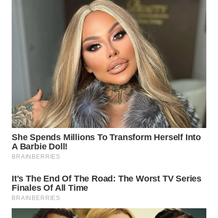
WN
NATUNA
WN
BINTAN
WN
MANDALIKA
WN
LIKUPANG
WN
LABUANBAJO
WN
BORNEO