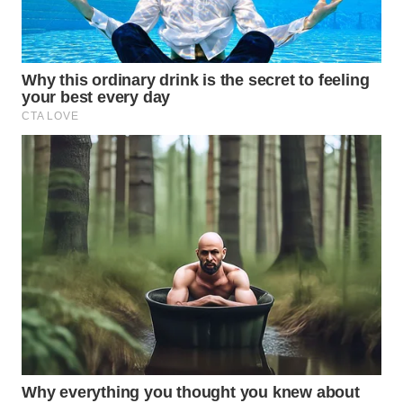
TAPANULI
TENGAH
WN DELI
SERDANG
WN
TEBING
TINGGI
WN
PAKPAK
WN
KARAWANG
WN
BEKASI