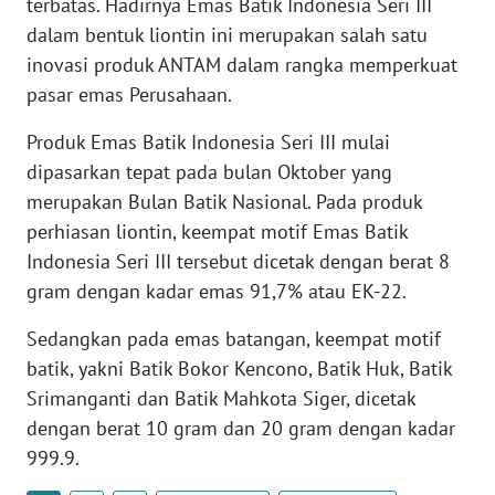
terbatas. Hadirnya Emas Batik Indonesia Seri III
WN
dalam bentuk liontin ini merupakan salah satu
BANTEN
inovasi produk ANTAM dalam rangka memperkuat
pasar emas Perusahaan.
WN
NTT
Produk Emas Batik Indonesia Seri III mulai
dipasarkan tepat pada bulan Oktober yang
WN
merupakan Bulan Batik Nasional. Pada produk
KEPRI
perhiasan liontin, keempat motif Emas Batik
Indonesia Seri III tersebut dicetak dengan berat 8
WN
PAPUA
gram dengan kadar emas 91,7% atau EK-22.
Sedangkan pada emas batangan, keempat motif
WN
batik, yakni Batik Bokor Kencono, Batik Huk, Batik
PAPUA
BARAT
Srimanganti dan Batik Mahkota Siger, dicetak
dengan berat 10 gram dan 20 gram dengan kadar
WN
999.9.
RIAU