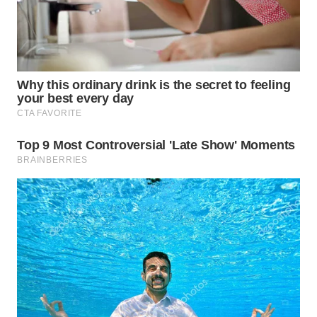
WN
TAPANULI
SELATAN
WN
TANJUNG
LESUNG
WN
KARO
WN
SIMALUNGUN
WN
LABUHANBATU
WN