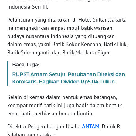
Informasi
Indonesia Seri III.
INDEKS
Peluncuran yang dilakukan di Hotel Sultan, Jakarta
BERITA
ini menghadirkan empat motif batik warisan
budaya nusantara Indonesia yang dituangkan
KONTAK
dalam emas, yakni Batik Bokor Kencono, Batik Huk,
KAMI
Batik Srimanganti, dan Batik Mahkota Siger.
INFO
Baca Juga:
IKLAN
RUPST Antam Setujui Perubahan Direksi dan
Komisaris, Bagikan Dividen Rp5,04 Triliun
TENTANG
KAMI
Selain di kemas dalam bentuk emas batangan,
keempat motif batik ini juga hadir dalam bentuk
PEDOMAN
MEDIA
emas batik perhiasan berupa liontin.
SIBER
Direktur Pengembangan Usaha
ANTAM
, Dolok R.
Silaban mengatakan:
REDAKSI