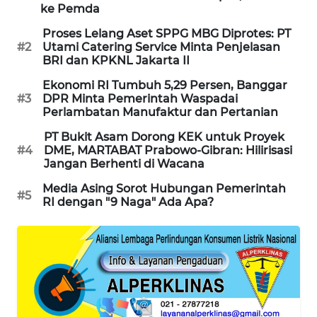
ke Pemda
MAWAKA
Proses Lelang Aset SPPG MBG Diprotes: PT
ID
#2
Utami Catering Service Minta Penjelasan
BRI dan KPKNL Jakarta II
MARTABAT
Ekonomi RI Tumbuh 5,29 Persen, Banggar
NET
#3
DPR Minta Pemerintah Waspadai
Perlambatan Manufaktur dan Pertanian
PLN
PT Bukit Asam Dorong KEK untuk Proyek
WATCH
#4
DME, MARTABAT Prabowo-Gibran: Hilirisasi
Jangan Berhenti di Wacana
MKLI
Media Asing Sorot Hubungan Pemerintah
#5
RI dengan "9 Naga" Ada Apa?
LPKKI
LKKI
KOPEKLIN