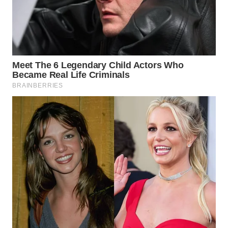
WN
INDRAMAYU
WN
KUNINGAN
WN
MAJALENGKA
WN
SUBANG
WN
SUKABUMI
WN
PURWAKARTA