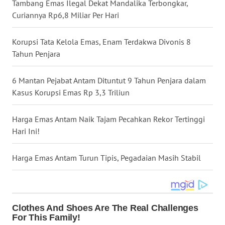
Tambang Emas Ilegal Dekat Mandalika Terbongkar,
WN
Curiannya Rp6,8 Miliar Per Hari
NUSANTARA
Korupsi Tata Kelola Emas, Enam Terdakwa Divonis 8
WN
Tahun Penjara
JOGJA
6 Mantan Pejabat Antam Dituntut 9 Tahun Penjara dalam
WN
Kasus Korupsi Emas Rp 3,3 Triliun
JATIM
Harga Emas Antam Naik Tajam Pecahkan Rekor Tertinggi
WN
Hari Ini!
BALI
Harga Emas Antam Turun Tipis, Pegadaian Masih Stabil
WN
KALBAR
WN
KALTENG