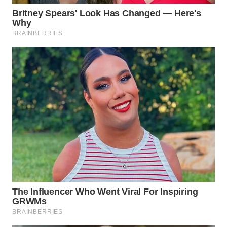
WN
PRIANGAN
TIMUR
WN
SEMARANG
WN
SOLO
WN
BOROBUDUR
WN
MADURA
WN
SURABAYA