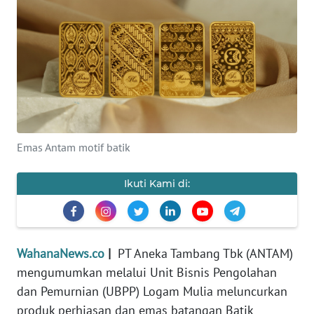
SAINS-TEKNO
KESEHATAN
INTERNASIONAL
SERBA-SERBI
Emas Antam motif batik
PENDIDIKAN
Ikuti Kami di:
OLAHRAGA
OPINI
WahanaNews.co
|
PT Aneka Tambang Tbk (ANTAM)
mengumumkan melalui Unit Bisnis Pengolahan
EDITORIAL
dan Pemurnian (UBPP) Logam Mulia meluncurkan
produk perhiasan dan emas batangan Batik