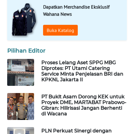
Dapatkan Merchandise Eksklusif
WAHANA
Wahana News
LISTRIK
Buka Katalog
WAHANA
TRAVEL
Pilihan Editor
WAHANA
TV
Proses Lelang Aset SPPG MBG
Diprotes: PT Utami Catering
Service Minta Penjelasan BRI dan
WAHANANEWS
KPKNL Jakarta II
ID
PT Bukit Asam Dorong KEK untuk
WAHANANEWS
Proyek DME, MARTABAT Prabowo-
CO ID
Gibran: Hilirisasi Jangan Berhenti
di Wacana
WAHANANEWS
NET
PLN Perkuat Sinergi dengan