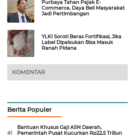
Purbaya Tahan Pajak E-
WAHANA
Commerce, Daya Beli Masyarakat
DESA
Jadi Pertimbangan
WISATA
LAPAK
YLKI Soroti Beras Fortifikasi, Jika
WAHANA
Label Dipalsukan Bisa Masuk
Ranah Pidana
Wahana
Network
KOMENTAR
KONSUMEN
LISTRIK
MASYARAKAT
KELISTRIKAN
Berita Populer
WALINKI
Bantuan Khusus Gaji ASN Daerah,
ID
#1
Pemerintah Pusat Kucurkan Rp22,5 Triliun