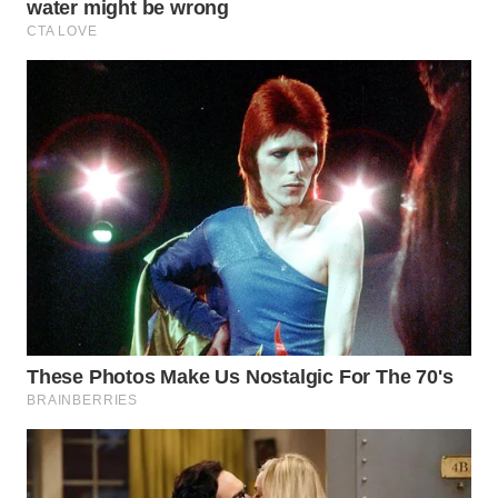
WN
BOGOR
WN
DEPOK
WN
TAPANULI
UTARA
WN
SAMOSIR
WN
PADANG
LAWAS