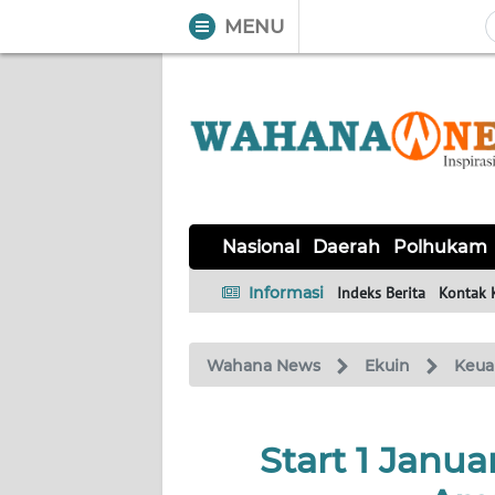
MENU
WAHANA
Tutup
TV
NASIONAL
DAERAH
POLHUKAM
KRIMINAL
EKUIN
SAINS-
KESEHATAN
INTERNASIONAL
Nasional
Daerah
Polhukam
TEKNO
Informasi
Indeks Berita
Kontak 
SERBA-
PENDIDIKAN
OLAHRAGA
OPINI
SERBI
Wahana News
Ekuin
Keua
EDITORIAL
Start 1 Janua
Informasi