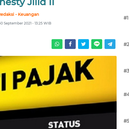
esty Jilid II
edaksi - Keuangan
#1
30 September 2021 - 13:25 WIB
#
#
#
#