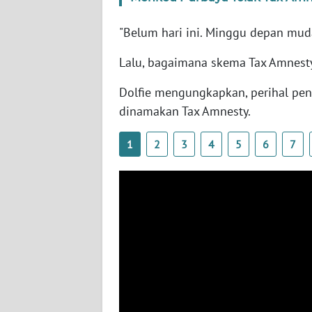
SERAMBI
"Belum hari ini. Minggu depan mud
WN
Lalu, bagaimana skema Tax Amnes
JAMBI
Dolfie mengungkapkan, perihal p
WN
dinamakan Tax Amnesty.
SULTRA
1
2
3
4
5
6
7
WN
NTB
WN
SULTENG
WN
SULBAR
WN