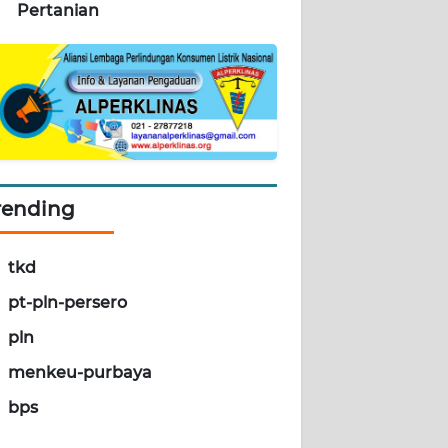
Pertanian
rending
tkd
pt-pln-persero
pln
menkeu-purbaya
bps