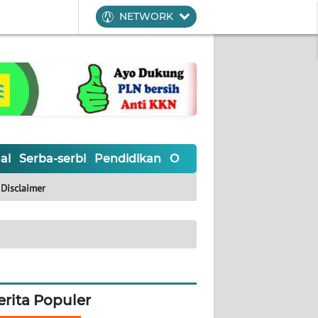
NETWORK
al
Serba-serbi
Pendidikan
Olahraga
Opini
Editoria
Disclaimer
erita Populer