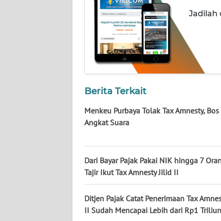
NUSANTARA
Jadilah
WN
JOGJA
WN
JATIM
Berita Terkait
WN
Menkeu Purbaya Tolak Tax Amnesty, Bos
BALI
Angkat Suara
WN
KALBAR
Dari Bayar Pajak Pakai NIK hingga 7 Ora
Tajir Ikut Tax Amnesty Jilid II
WN
KALTENG
Ditjen Pajak Catat Penerimaan Tax Amnest
II Sudah Mencapai Lebih dari Rp1 Triliu
WN