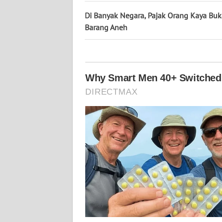
KALTARA
Di Banyak Negara, Pajak Orang Kaya Bu
Barang Aneh
WN
KALSEL
WN
KALTIM
WN
SULSEL
WN
GORONTALO
WN
SULUT
WN
MALUKU