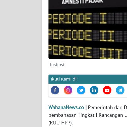
KARIR
DISCLAIMER
Wahana
News
Regional
WN
SUMUT
Ilustrasi
WN
Ikuti Kami di:
JAKARTA
WN
JABAR
WahanaNews.co
|
Pemerintah dan D
pembahasan Tingkat I Rancangan 
WN
(RUU HPP).
BANTEN