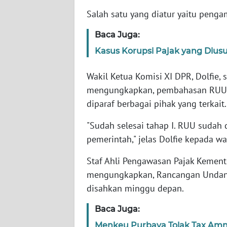
Salah satu yang diatur yaitu peng
WN
Baca Juga:
NTT
Kasus Korupsi Pajak yang Dius
WN
KEPRI
Wakil Ketua Komisi XI DPR, Dolfie,
mengungkapkan, pembahasan RUU H
WN
diparaf berbagai pihak yang terkait.
PAPUA
"Sudah selesai tahap I. RUU sudah 
WN
pemerintah," jelas Dolfie kepada w
PAPUA
BARAT
Staf Ahli Pengawasan Pajak Kemente
mengungkapkan, Rancangan Undang
WN
disahkan minggu depan.
RIAU
Baca Juga:
WN
Menkeu Purbaya Tolak Tax Amn