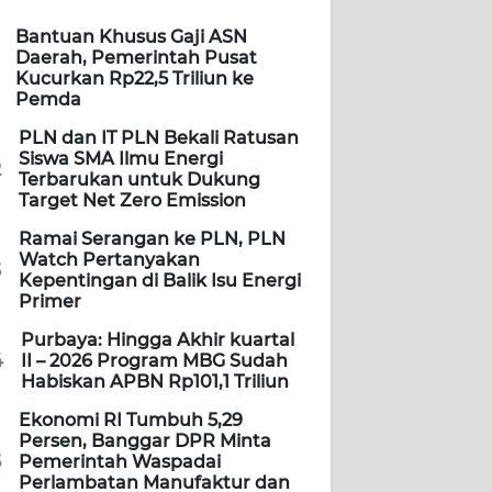
Bantuan Khusus Gaji ASN
Daerah, Pemerintah Pusat
Kucurkan Rp22,5 Triliun ke
Pemda
PLN dan IT PLN Bekali Ratusan
Siswa SMA Ilmu Energi
2
Terbarukan untuk Dukung
Target Net Zero Emission
Ramai Serangan ke PLN, PLN
Watch Pertanyakan
3
Kepentingan di Balik Isu Energi
Primer
Purbaya: Hingga Akhir kuartal
4
II – 2026 Program MBG Sudah
Habiskan APBN Rp101,1 Triliun
Ekonomi RI Tumbuh 5,29
Persen, Banggar DPR Minta
5
Pemerintah Waspadai
Perlambatan Manufaktur dan