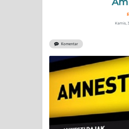
Amn
INDEKS
BERITA
R
Kamis, 
KONTAK
KAMI
Komentar
INFO
IKLAN
TENTANG
KAMI
PEDOMAN
MEDIA
SIBER
REDAKSI