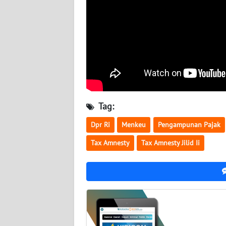
BABEL
WN
SUMBAR
WN
SUMSEL
Tag:
WN
BENGKULU
Dpr Ri
Menkeu
Pengampunan Pajak
Tax Amnesty
Tax Amnesty Jilid Ii
WN
LAMPUNG
WN
JATENG
WN