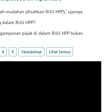
ah-mudahan (disahkan RUU HPP)," ujarnya.
ty dalam RUU HPP?
engampunan pajak di dalam RUU HPP bukan
8
9
Selanjutnya
Lihat Semua