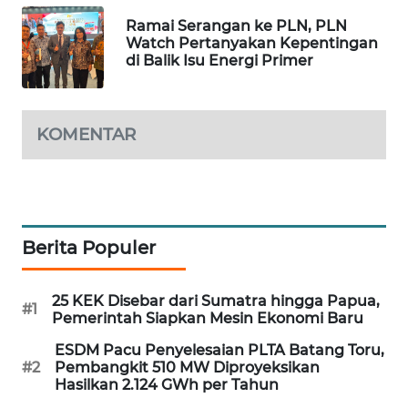
PORTAL
Ramai Serangan ke PLN, PLN
KONSUMEN
Watch Pertanyakan Kepentingan
di Balik Isu Energi Primer
FORWAMKI
KOMENTAR
ALPERKLINAS
FORJASIDA
TAMBANG
Berita Populer
NEWS
SITUNGIR
25 KEK Disebar dari Sumatra hingga Papua,
#1
NEWS
Pemerintah Siapkan Mesin Ekonomi Baru
ESDM Pacu Penyelesaian PLTA Batang Toru,
SIDIKALANG
#2
Pembangkit 510 MW Diproyeksikan
Hasilkan 2.124 GWh per Tahun
NEWS