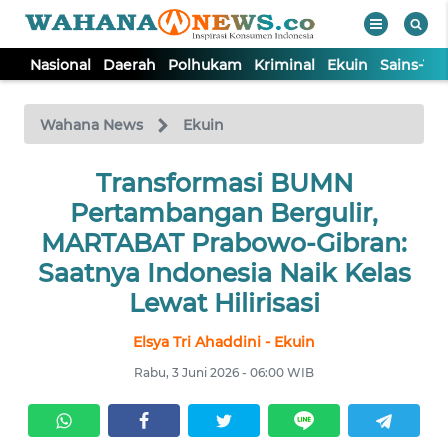
Nasional
Daerah
Polhukam
Kriminal
Ekuin
Sains-Te
WAHANA
Tutup
TV
Wahana News
Ekuin
NASIONAL
Transformasi BUMN
Pertambangan Bergulir,
DAERAH
MARTABAT Prabowo-Gibran:
Saatnya Indonesia Naik Kelas
POLHUKAM
Lewat Hilirisasi
Elsya Tri Ahaddini - Ekuin
KRIMINAL
Rabu, 3 Juni 2026 - 06:00 WIB
EKUIN