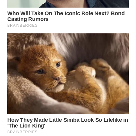
Wahana
Media
Group
WAHANA
NEWS
WAHANA
TANI
WAHANA
ADVOKAT
WAHANA
INFRASTRUKTUR
WAHANA
KONSUMEN