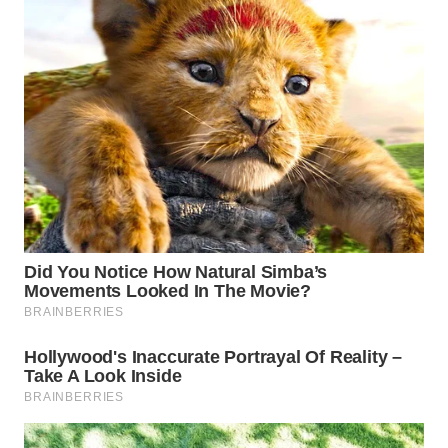
WN
INDRAMAYU
WN
KUNINGAN
WN
MAJALENGKA
WN
SUBANG
WN
SUKABUMI
WN
PURWAKARTA