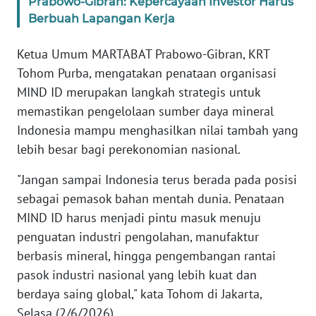
Prabowo-Gibran: Kepercayaan Investor Harus
Berbuah Lapangan Kerja
KARIR
Ketua Umum MARTABAT Prabowo-Gibran, KRT
DISCLAIMER
Tohom Purba, mengatakan penataan organisasi
MIND ID merupakan langkah strategis untuk
Wahana
memastikan pengelolaan sumber daya mineral
News
Indonesia mampu menghasilkan nilai tambah yang
Regional
lebih besar bagi perekonomian nasional.
WN
"Jangan sampai Indonesia terus berada pada posisi
SUMUT
sebagai pemasok bahan mentah dunia. Penataan
MIND ID harus menjadi pintu masuk menuju
WN
penguatan industri pengolahan, manufaktur
JAKARTA
berbasis mineral, hingga pengembangan rantai
pasok industri nasional yang lebih kuat dan
WN
JABAR
berdaya saing global," kata Tohom di Jakarta,
Selasa (2/6/2026).