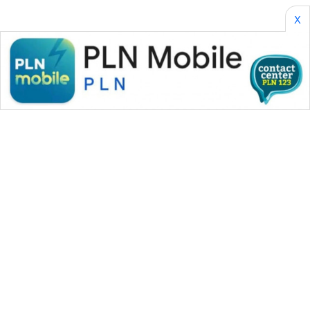
X
WAHANA MEDIA GROUP
|
|
|
WAHANA NEWS co
WAHANA TANI
WAHANA ADVOKAT
|
|
WAHANA INFRASTRUKTUR
WAHANA KONSUMEN