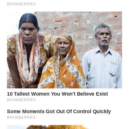
WN
SUMEDANG
WN
CIANJUR
WN
KEPULAUAN
SERIBU
WN
TANGERANG
WN
BINJAI
WN
CIREBON