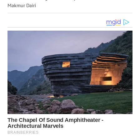
Makmur Dairi
WN
MALUKU
WN
MALUT
WN
DAIRI
WN
DANAU
TOBA
WN
NIAS
WN
LANGKAT