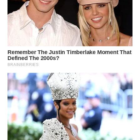
TAPANULI
TENGAH
WN DELI
SERDANG
WN
TEBING
TINGGI
WN
PAKPAK
WN
KARAWANG
WN
BEKASI