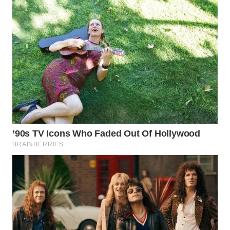
WN
PRIANGAN
TIMUR
WN
SEMARANG
WN
SOLO
WN
BOROBUDUR
WN
MADURA
WN
SURABAYA