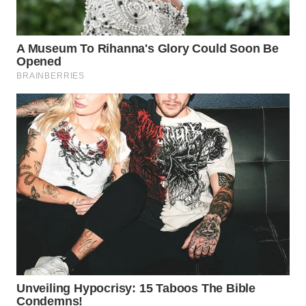
WN
BOGOR
WN
DEPOK
WN
TAPANULI
UTARA
WN
SAMOSIR
WN
PADANG
LAWAS