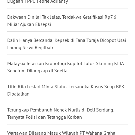
Dugaan TPPU Febrie Adriansy
WN
KALTARA
Dakwaan Dinilai Tak Jelas, Terdakwa Gratifikasi Rp7,6
Miliar Ajukan Eksepsi
WN
KALSEL
Dalih Hanya Bercanda, Kepsek di Tana Toraja Dicopot Usai
Larang Siswi Berjilbab
WN
KALTIM
Malaysia Jelaskan Kronologi Kopilot Lolos Skrining KLIA
Sebelum Ditangkap di Soetta
WN
SULSEL
Titin Rita Lestari Minta Status Tersangka Kasus Suap BPK
Dibatalkan
WN
GORONTALO
Terungkap Pembunuh Nenek Nurlis di Deli Serdang,
Ternyata Polisi dan Tetangga Korban
WN
SULUT
Wartawan Dilarang Masuk Wilayah PT Wahana Graha