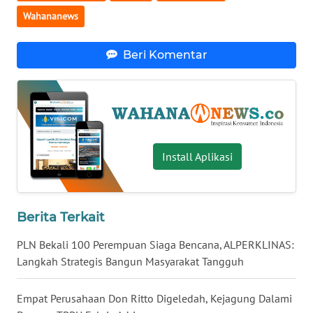
Wahananews
WN
NUSANTARA
Beri Komentar
WN
JOGJA
WN
JATIM
Install Aplikasi
WN
BALI
Berita Terkait
WN
KALBAR
PLN Bekali 100 Perempuan Siaga Bencana, ALPERKLINAS:
Langkah Strategis Bangun Masyarakat Tangguh
WN
KALTENG
Empat Perusahaan Don Ritto Digeledah, Kejagung Dalami