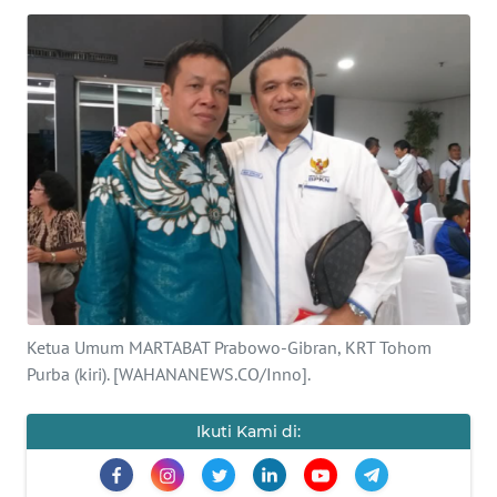
SAINS-TEKNO
KESEHATAN
INTERNASIONAL
SERBA-SERBI
PENDIDIKAN
OLAHRAGA
Ketua Umum MARTABAT Prabowo-Gibran, KRT Tohom
Purba (kiri). [WAHANANEWS.CO/Inno].
OPINI
Ikuti Kami di:
EDITORIAL