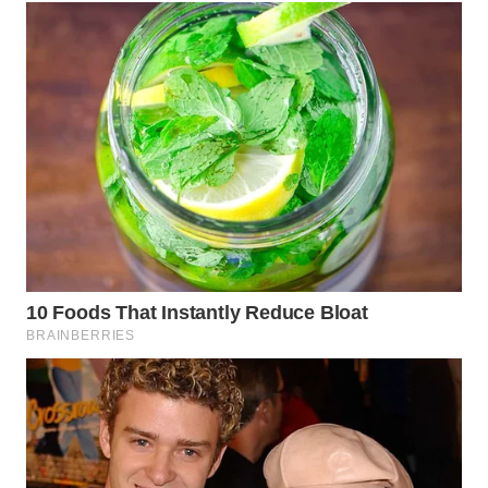
WN
TAPANULI
SELATAN
WN
TANJUNG
LESUNG
WN
KARO
WN
SIMALUNGUN
WN
LABUHANBATU
WN