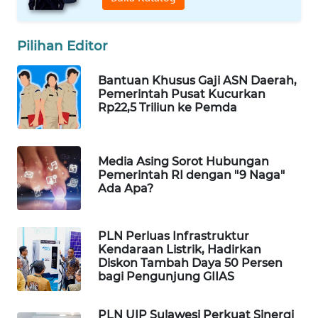
WAHANA
DESA
Pilihan Editor
WISATA
Bantuan Khusus Gaji ASN Daerah,
LAPAK
Pemerintah Pusat Kucurkan
WAHANA
Rp22,5 Triliun ke Pemda
Wahana
Network
Media Asing Sorot Hubungan
Pemerintah RI dengan "9 Naga"
KONSUMEN
Ada Apa?
LISTRIK
PLN Perluas Infrastruktur
MASYARAKAT
Kendaraan Listrik, Hadirkan
KELISTRIKAN
Diskon Tambah Daya 50 Persen
bagi Pengunjung GIIAS
WALINKI
ID
PLN UIP Sulawesi Perkuat Sinergi