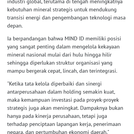
industri global, terutama di tengah meningkatnya
kebutuhan mineral strategis untuk mendukung
WN
SERAMBI
transisi energi dan pengembangan teknologi masa
depan.
WN
Ia berpandangan bahwa MIND ID memiliki posisi
JAMBI
yang sangat penting dalam mengelola kekayaan
mineral nasional mulai dari hulu hingga hilir
WN
SULTRA
sehingga diperlukan struktur organisasi yang
mampu bergerak cepat, lincah, dan terintegrasi.
WN
NTB
"Ketika tata kelola diperbaiki dan sinergi
antarperusahaan dalam holding semakin kuat,
WN
maka kemampuan investasi pada proyek-proyek
SULTENG
strategis juga akan meningkat. Dampaknya bukan
hanya pada kinerja perusahaan, tetapi juga
WN
terhadap penciptaan lapangan kerja, penerimaan
SULBAR
negara, dan pertumbuhan ekonomi daerah,"