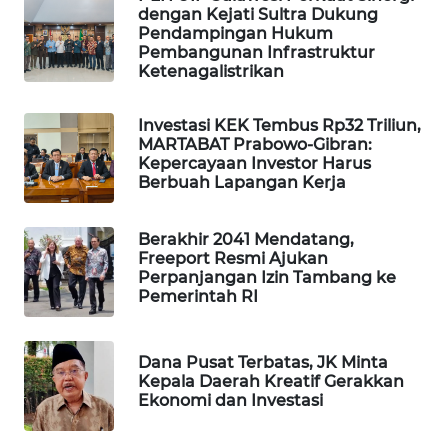
dengan Kejati Sultra Dukung
Pendampingan Hukum
MAWAKA
Pembangunan Infrastruktur
ID
Ketenagalistrikan
MARTABAT
Investasi KEK Tembus Rp32 Triliun,
NET
MARTABAT Prabowo-Gibran:
Kepercayaan Investor Harus
Berbuah Lapangan Kerja
PLN
WATCH
Berakhir 2041 Mendatang,
MKLI
Freeport Resmi Ajukan
Perpanjangan Izin Tambang ke
Pemerintah RI
LPKKI
LKKI
Dana Pusat Terbatas, JK Minta
Kepala Daerah Kreatif Gerakkan
Ekonomi dan Investasi
KOPEKLIN