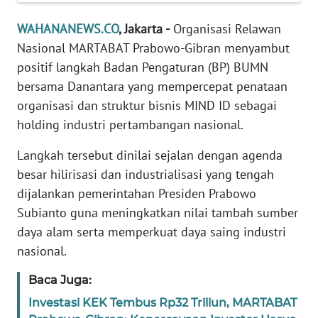
Informasi
WAHANANEWS.CO
, Jakarta -
Organisasi Relawan
INDEKS
Nasional MARTABAT Prabowo-Gibran menyambut
BERITA
positif langkah Badan Pengaturan (BP) BUMN
bersama Danantara yang mempercepat penataan
KONTAK
KAMI
organisasi dan struktur bisnis MIND ID sebagai
holding industri pertambangan nasional.
INFO
Langkah tersebut dinilai sejalan dengan agenda
IKLAN
besar hilirisasi dan industrialisasi yang tengah
dijalankan pemerintahan Presiden Prabowo
TENTANG
KAMI
Subianto guna meningkatkan nilai tambah sumber
daya alam serta memperkuat daya saing industri
PEDOMAN
nasional.
MEDIA
SIBER
Baca Juga:
Investasi KEK Tembus Rp32 Triliun, MARTABAT
REDAKSI