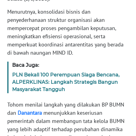
WN
Menurutnya, konsolidasi bisnis dan
BANTEN
penyederhanaan struktur organisasi akan
WN
mempercepat proses pengambilan keputusan,
NTT
meningkatkan efisiensi operasional, serta
memperkuat koordinasi antarentitas yang berada
WN
di bawah naungan MIND ID.
KEPRI
Baca Juga:
WN
PLN Bekali 100 Perempuan Siaga Bencana,
PAPUA
ALPERKLINAS: Langkah Strategis Bangun
Masyarakat Tangguh
WN
PAPUA
Tohom menilai langkah yang dilakukan BP BUMN
BARAT
dan
Danantara
menunjukkan keseriusan
pemerintah dalam membangun tata kelola BUMN
WN
yang lebih adaptif terhadap perubahan dinamika
RIAU