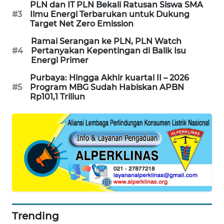
PLN dan IT PLN Bekali Ratusan Siswa SMA
SIBARAGAS
#3
Ilmu Energi Terbarukan untuk Dukung
Target Net Zero Emission
NEWS
Ramai Serangan ke PLN, PLN Watch
#4
Pertanyakan Kepentingan di Balik Isu
METRO
Energi Primer
SIANTAR
NEWS
Purbaya: Hingga Akhir kuartal II – 2026
#5
Program MBG Sudah Habiskan APBN
Rp101,1 Triliun
METRO
MEDAN
NEWS
METRO
JAKARTA
NEWS
KRT
NEWS
Trending