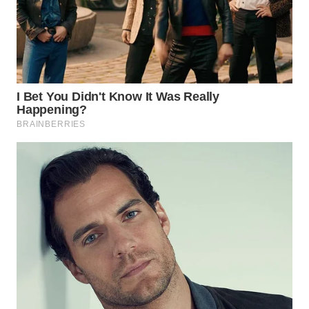
WN
NATUNA
WN
BINTAN
WN
MANDALIKA
WN
LIKUPANG
WN
LABUANBAJO
WN
BORNEO